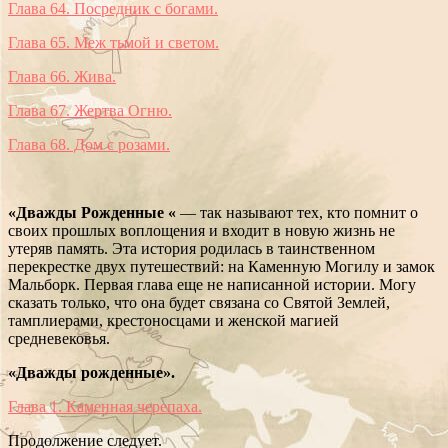
Глава 64. Посредник с богами.
Глава 65. Меж тьмой и светом.
Глава 66. Жива.
Глава 67. Жертва Огню.
Глава 68. Дом с розами.
«Дважды Рожденные «
— так называют тех, кто помнит о
своих прошлых воплощения и входит в новую жизнь не
утеряв память. Эта история родилась в таинственном
перекрестке двух путешествий: на Каменную Могилу и замок
Мальборк. Первая глава еще не написанной истории. Могу
сказать только, что она будет связана со Святой Землей,
тамплиерами, крестоносцами и женской магией
средневековья.
«Дважды рожденные».
Глава 1. Каменная черепаха.
Продолжение следует.