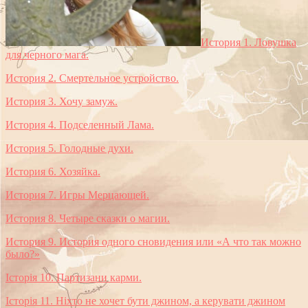
История 1. Ловушка
для черного мага.
История 2. Смертельное устройство.
История 3. Хочу замуж.
История 4. Подселенный Лама.
История 5. Голодные духи.
История 6. Хозяйка.
История 7. Игры Мерцающей.
История 8. Четыре сказки о магии.
История 9. История одного сновидения или «А что так можно
было?»
Історія 10. Партизани карми.
Історія 11. Ніхто не хочет бути джином, а керувати джином