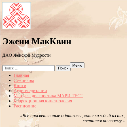
Эжени МакКвин
ДAO Женской Мудрости
Меню
Search
for:
Перейти
Главная
к
Семинары
содержанию
Книги
Аудиомедитации
Мандала диагностика МАРИ ТЕСТ
Коррекционная кинезиология
Расписание
«Все просветленные одинаковы, хотя каждый из них,
светится по своему.»