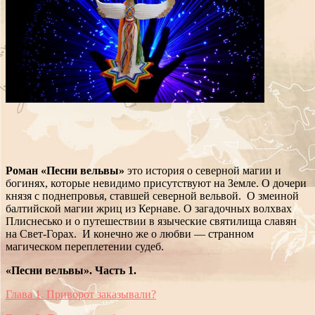
Роман «Песни вельвы»
это история о северной магии и
богинях, которые невидимо присутствуют на Земле. О дочери
князя с поднепровья, ставшей северной вельвой. О змеиной
балтийской магии жриц из Кернаве. О загадочных волхвах
Плиснесько и о путешествии в языческие святилища славян
на Свет-Горах. И конечно же о любви — странном
магическом переплетении судеб.
«Песни вельвы». Часть 1.
Глава 1. Приворот заказывали?