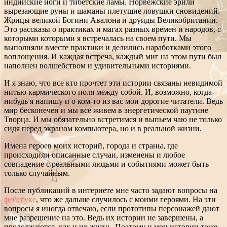
индийские йоги и тибетские ламы. Норвежские эрили
вырезающие руны и шаманы плетущие ловушки сновидений.
Жрицы великой Богини Авалона и друиды Великобритании.
Это рассказы о практиках и магах разных времен и народов, с
которыми которыми я встречалась на своем пути. Мы
выполняли вместе практики и делились наработками этого
воплощения. И каждая встреча, каждый миг на этом пути был
наполнен волшебством и удивительными историями.
И я знаю, что все кто прочтет эти истории связаны невидимой
нитью кармического поля между собой. И, возможно, когда-
нибудь я напишу и о ком-то из вас мои дорогие читатели. Ведь
мир бесконечен и мы все живем в энергетической паутине
Творца. И мы обязательно встретимся и выпьем чаю не только
сидя перед экраном компьютера, но и в реальной жизни.
Имена героев моих историй, города и страны, где
происходили описанные случаи, изменены и любое
совпадение с реальными людьми и событиями может быть
только случайным.
После публикаций в интернете мне часто задают вопросы на
фейсбуке
, что же дальше случилось с моими героями. На эти
вопросы я иногда отвечаю, если прототипы персонажей дают
мне разрешение на это. Ведь их истории не завершены, а
продолжаются, как и их жизнь. Поэтому и мои истории тоже