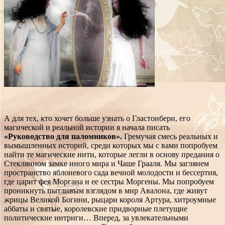
А для тех, кто хочет больше узнать о Гластонбери, его
магической и реальной истории я начала писать
«Руководство для паломников».
Гремучая смесь реальных и
вымышленных историй, среди которых мы с вами попробуем
найти те магические нити, которые легли в основу предания о
Стеклянном замке иного мира и Чаше Грааля. Мы заглянем
пространство яблоневого сада вечной молодости и бессертия,
где царит фея Моргана и ее сестры Моргены. Мы попробуем
проникнуть пытливым взглядом в мир Авалона, где живут
жрицы Великой Богини, рыцари короля Артура, хитроумные
аббаты и святые, королевские придворные плетущие
политические интриги… Вперед, за увлекательными