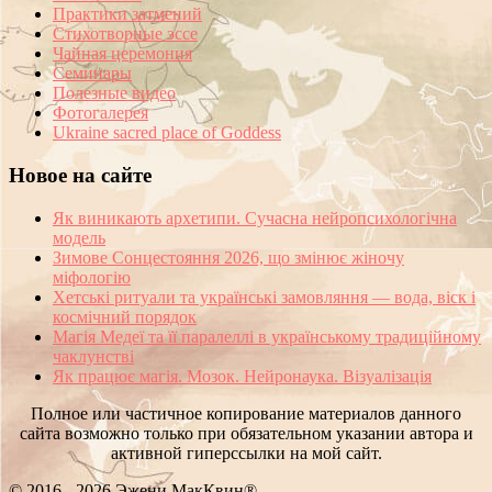
Практики затмений
Стихотворные эссе
Чайная церемония
Семинары
Полезные видео
Фотогалерея
Ukraine sacred place of Goddess
Новое на сайте
Як виникають архетипи. Сучасна нейропсихологічна
модель
Зимове Сонцестояння 2026, що змінює жіночу
міфологію
Хетські ритуали та українські замовляння — вода, віск і
космічний порядок
Магія Медеї та її паралеллі в українському традиційному
чаклунстві
Як працює магія. Мозок. Нейронаука. Візуалізація
Полное или частичное копирование материалов данного
сайта возможно только при обязательном указании автора и
активной гиперссылки на мой сайт.
© 2016 - 2026 Эжени МакКвин®