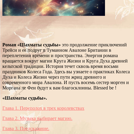
Роман «Шахматы судьбы»
это продолжение приключений
Трейси и ее подруг в Туманном Авалоне Британии в
переплетении времени и пространства. Энергия романа
вращается вокруг магии Круга Жизни и Круга Духа древней
кельтской традиции. История течет сквозь время восьми
праздников Колеса Года. Здесь вы узнаете о практиках Колеса
Духа и Колеса Жизни через пути жриц древнего и
современного мира Авалона. И пусть восемь сестер морген и
Моргана ле Феи будут к вам благосклонны. Blessed be !
«Шахматы судьбы».
Глава 1. Переполох в трех королевствах
Глава 2. Музыка выбирает магию.
Глава 3. Предсказание.