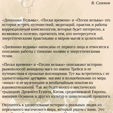
В. Сазонов
«Дневники Ведьмы», «Пески времени» и «Песни вельвы» это
истории встреч, путешествий, медитаций, практик и работы
коррекционным кинезиологом, которые будет интересно, а
возможно и полезно, прочитать тем, кто интересуется
энергетическими практиками и миром магов и целителей.
«Дневники ведьмы» написаны от первого лица и относятся к
описанию работы с тонкими полями и энергетическими
телам.
«Пески времени» и «Песни вельвы» описывают историю
рыжеволосой женщины мага по имени Трейси и ее
путешествия в прошлые воплощения. Тут вы встретитесь с ее
удивительными друзьями. магами и волшебниками из мира
«иных» и ее мужчинами и необычайным опытом их
взаимоотношений. Так же будет много о мистических
традициях Древнего Египта, Китая, средневековой Европы,
империи Османов и других культур и цивилизаций прошлого.
Окунитесь в удивительные истории о реальных людях из
нереального магического мира, который рядом с вами. Это