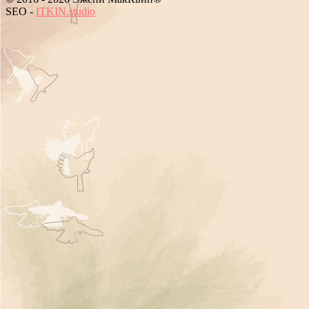
!
P
\
-
ITKIN.studio