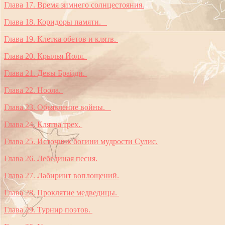
Глава 17. Время зимнего солнцестояния.
Глава 18. Коридоры памяти.
Глава 19. Клетка обетов и клятв.
Глава 20. Крылья Йоля.
Глава 21. Девы Брайди.
Глава 22. Ноола.
Глава 23. Обьявление войны.
Глава 24. Клятва трех.
Глава 25. Источник богини мудрости Сулис.
Глава 26. Лебединая песня.
Глава 27. Лабиринт воплощений.
Глава 28. Проклятие медведицы.
Глава 29. Турнир поэтов.