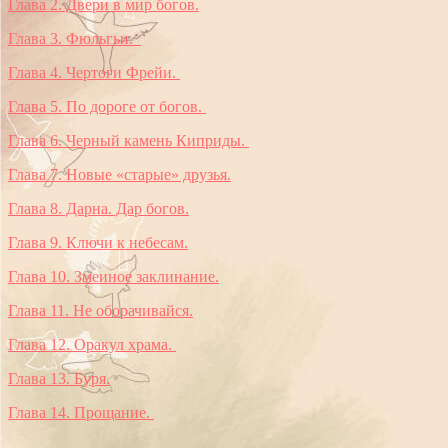
Глава 2. Двери в мир богов.
Глава 3. Фюльгьи.
Глава 4. Чертоги Фрейи.
Глава 5. По дороге от богов.
Глава 6. Черный камень Киприды.
Глава 7. Новые «старые» друзья.
Глава 8. Дарна. Дар богов.
Глава 9. Ключи к небесам.
Глава 10. Змеиное заклинание.
Глава 11. Не оборачивайся.
Глава 12. Оракул храма.
Глава 13. Буря.
Глава 14. Прощание.