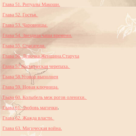
Глава 51. Ритуалы Макоши.
Глава 52. Гостья.
Глава 53. Чаровницы.
Глава 54. Звездная чаша времени.
Глава 55. Спасатели.
Глава 56. Девочка.Женщина.Старуха
Глава 57 Космическая черепаха.
Глава 58.Уговор выполнен
Глава 59. Новая ключница.
Глава 60. Колыбель меж рогов оленихи.
Глава 61. Любовь магички
.
Глава 62. Жажда власти.
Глава 63. Магическая война.