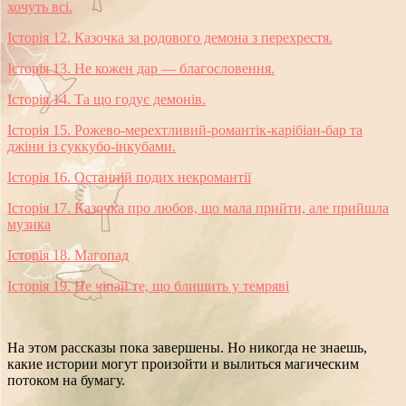
хочуть всі.
Історія 12. Казочка за родового демона з перехрестя.
Історія 13. Не кожен дар — благословення.
Історія 14. Та що годує демонів.
Історія 15. Рожево-мерехтливий-романтік-карібіан-бар та
джіни із суккубо-інкубами.
Історія 16. Останній подих некромантії
Історія 17. Казочка про любов, що мала прийти, але прийшла
музика
Історія 18. Магопад
Історія 19. Не чіпай те, що блищить у темряві
На этом рассказы пока завершены. Но никогда не знаешь,
какие истории могут произойти и вылиться магическим
потоком на бумагу.