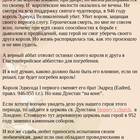
по своему. И королевские милости оказались не вечны. Не
смотря на всю поддержку святого чудотворца, в 946 году
король Эдмунд Великолепный убит. Убит вором, защищая
своего верного слугу. Героическая смерть, но мне не совсем
ясно, почему при всех своих способностях к борьбе с
дьяволом и предвидений, наш герой не смог уберечь своего
друга короля. Но жизнь распорядилась так, как это произошло
и не мне судить.
А верный аббат отвозит останки своего короля и друга в
Гластонберийское аббатство для погребения.
И я вот думаю, каково должно было быть его влияние, если он
решал, где будет погребен король!
Короля Эдмунда I первого сменяет его брат Эадред (Eadred,
правл. 946-955 г.г.). Но наш Дунстан “на коне”.
Если хотите воочию увидеть дело рук нашего героя этого
периода, то зайдите в церковь св. Дунстана
Stepney’s church
. в
Лондоне. Стоявшую тут деревянную церковь наш герой в 952
году заменил каменным собором.
И все же судьба любит приносить испытания своим
любимчикам, даже если они обладают провидческими и