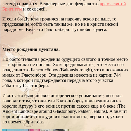
легенда нравится. Ведь первые дни февраля это
время святой
Бригитты
и ее свечей.
И если бы Дунстан родился на парочку веков раньше, то
предсказание могло быть таким же, но не в христианской
парадигме. Ведь это Гластонбери. Тут любят чудеса.
Место рождения Дунстана.
Но обстоятельства рождения будущего святого и точное место
— в хроники не попало. Хотя предполагается, что место его
рождения это Балтонсбороу (Baltonsborough), что в нескольких
милях от Гластонбери. Эта деревня известна из хартии 744
года, в которой подтверждается передача этого участка
аббатству Гластонбери.
И хоть это было первое историческое упоминание, легенды
говорят о том, что жители Балтонсбороу присоединились к
королю Артуру в его войнах против саксов еще в 6 веке (The
Ancient Landscape around Glastonbury. Palden Jenkins). А значит
корни истории этого удивительного места, вероятно, уходят
во времена бриттов.