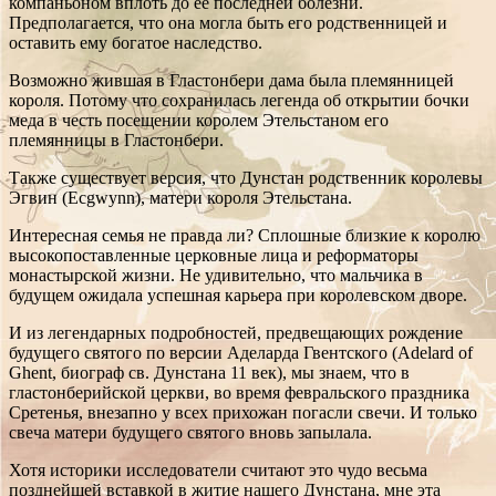
компаньоном вплоть до ее последней болезни.
Предполагается, что она могла быть его родственницей и
оставить ему богатое наследство.
Возможно жившая в Гластонбери дама была племянницей
короля. Потому что сохранилась легенда об открытии бочки
меда в честь посещении королем Этельстаном его
племянницы в Гластонбери.
Также существует версия, что Дунстан родственник королевы
Эгвин (Ecgwynn), матери короля Этельстана.
Интересная семья не правда ли? Сплошные близкие к королю
высокопоставленные церковные лица и реформаторы
монастырской жизни. Не удивительно, что мальчика в
будущем ожидала успешная карьера при королевском дворе.
И из легендарных подробностей, предвещающих рождение
будущего святого по версии Аделарда Гвентского (Adelard of
Ghent, биограф св. Дунстана 11 век), мы знаем, что в
гластонберийской церкви, во время февральского праздника
Сретенья, внезапно у всех прихожан погасли свечи. И только
свеча матери будущего святого вновь запылала.
Хотя историки исследователи считают это чудо весьма
позднейшей вставкой в житие нашего Дунстана, мне эта