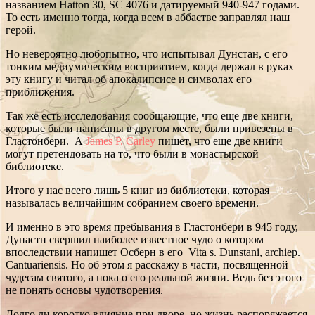
названием Hatton 30, SC 4076 и датируемый 940-947 годами.
То есть именно тогда, когда всем в аббастве заправлял наш
герой.
Но невероятно любопытно, что испытывал Дунстан, с его
тонким медиумическим восприятием, когда держал в руках
эту книгу и читал об апокалипсисе и символах его
приближения.
Так же есть исследования сообщающие, что еще две книги,
которые были написаны в другом месте, были привезены в
Гластонбери. А
James P. Carley
пишет, что еще две книги
могут претендовать на то, что были в монастырской
библиотеке.
Итого у нас всего лишь 5 книг из библиотеки, которая
называлась величайшим собранием своего времени.
И именно в это время пребывания в Гластонбери в 945 году,
Дунастн свершил наиболее известное чудо о котором
впоследствии напишет Осберн в его Vita s. Dunstani, archiep.
Cantuariensis. Но об этом я расскажу в части, посвященной
чудесам святого, а пока о его реальной жизни. Ведь без этого
не понять основы чудотворения.
Долго ли коротко влияние при дворе, но жизнь распоряжается