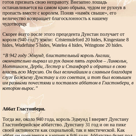
готов признать свою неправоту. Внезапно лошадь
останавливается на самом краю обрыва, чудом не рухнув в
пропасть вместе с королем. Поняв «намёк свыше», его
величество возвращает благосклонность к нашему
чудотворцу.
Скорее всего после этого прецедента Дунстан получает от
короля (940 год?) земли: Cristemuleford 20 hides, Kingestane 8
hides, Wudefune 5 hides, Watelea 4 hides, Wringtone 20 hides.
“В 942 году Эдмунд, блистательный король Англии,
окончательно вырвал из рук данов пять городов – Линкольн,
Ноттингем, Дерби, Лестер и Стамфорд и обратил в свою
власть всю Мерсию. Он был величайшим и славным благодаря
слуге Божьему Дунстану и его советам, и тот был возвышен
им разными почестями и поставлен аббатом в Гластонбери, в
котором вырос.”
Аббат Гластонбери.
Тогда же, около 940 года, король Эдмунд I вверяет Дунстану
Гластонберийское аббатство. Дунстану 31 год и он на пике
своей активности как социальной, так и мистической. Как
аббат он появляется в хартиях в 946 году. Аббатство будет под