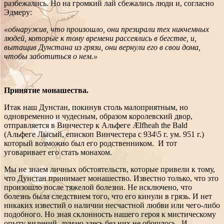
разбежались. Но на громкий лай сбежались люди и, согласно
Эдмеру:
«обнаружив, что произошло, они презирали тех никчемных
людей, которые к тому времени рассеялись в бегстве, и,
вытащив Дунстана из грязи, они вернули его в свои дома,
чтобы заботиться о нем.»
Принятие монашества.
Итак наш Дунстан, покинув столь малоприятным, но
одновременно и чудесным, образом королевский двор,
отправляется в Винчестер к Альфеге Ælfheah the Bald
(Альфеге Лысый, епископ Винчестера с 934\5 г. ум. 951 г.)
который возможно был его родственником. И тот
уговаривает его стать монахом.
Мы не знаем личных обстоятельств, которые привели к тому,
что Дунстан принимает монашество. Известно только, что это
произошло после тяжелой болезни. Не исключено, что
болезнь была следствием того, что его кинули в грязь. И нет
никаких известий о наличии несчастной любви или чего-либо
подобного. Но зная склонность нашего героя к мистическому
опыту видений, думаю здесь без них не обошлось. И