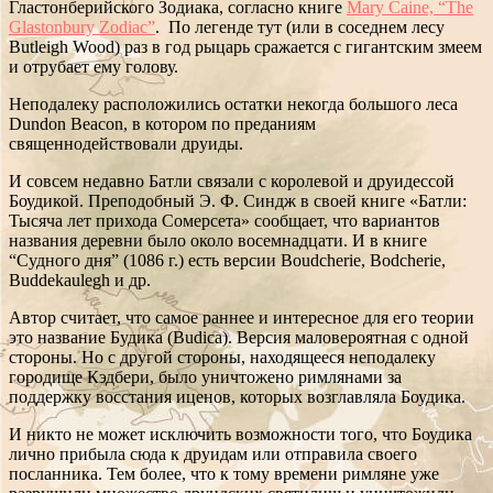
Гластонберийского Зодиака, согласно книге
Mary Caine, “The
Glastonbury Zodiac”
. По легенде тут (или в соседнем лесу
Butleigh Wood) раз в год рыцарь сражается с гигантским змеем
и отрубает ему голову.
Неподалеку расположились остатки некогда большого леса
Dundon Beacon, в котором по преданиям
священнодействовали друиды.
И совсем недавно Батли связали с королевой и друидессой
Боудикой. Преподобный Э. Ф. Синдж в своей книге «Батли:
Тысяча лет прихода Сомерсета» сообщает, что вариантов
названия деревни было около восемнадцати. И в книге
“Судного дня” (1086 г.) есть версии Boudcherie, Bodcherie,
Buddekaulegh и др.
Автор считает, что самое раннее и интересное для его теории
это название Будика (Budica). Версия маловероятная с одной
стороны. Но с другой стороны, находящееся неподалеку
городище Кэдбери, было уничтожено римлянами за
поддержку восстания иценов, которых возглавляла Боудика.
И никто не может исключить возможности того, что Боудика
лично прибыла сюда к друидам или отправила своего
посланника. Тем более, что к тому времени римляне уже