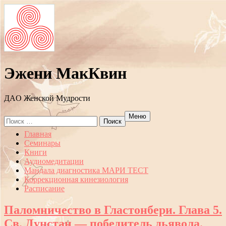
Эжени МакКвин
ДAO Женской Мудрости
Меню
Search
for:
Перейти
Главная
к
Семинары
содержанию
Книги
Аудиомедитации
Мандала диагностика МАРИ ТЕСТ
Коррекционная кинезиология
Расписание
Паломничество в Гластонбери. Глава 5.
Св. Дунстан — победитель дьявола.