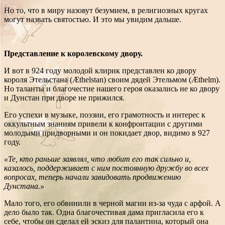
Но то, что в миру назовут безумием, в религиозных кругах
могут назвать святостью. И это мы увидим дальше.
Представление к королевскому двору.
И вот в 924 году молодой клирик представлен ко двору
короля Этельстана (Æthelstan) своим дядей Этельмом (Æthelm).
Но таланты и благочестие нашего героя оказались не ко двору
и Дунстан при дворе не прижился.
Его успехи в музыке, поэзии, его грамотность и интерес к
оккультным знаниям привели к конфронтации с другими
молодыми придворными и он покидает двор, видимо в 927
году.
«Те, кто раньше заявлял, что любит его так сильно и,
казалось, поддерживает с ним постоянную дружбу во всех
вопросах, теперь начали завидовать продвижению
Дунстана.»
Мало того, его обвинили в черной магии из-за чуда с арфой. А
дело было так. Одна благочестивая дама пригласила его к
себе, чтобы он сделал ей эскиз для палантина, который она