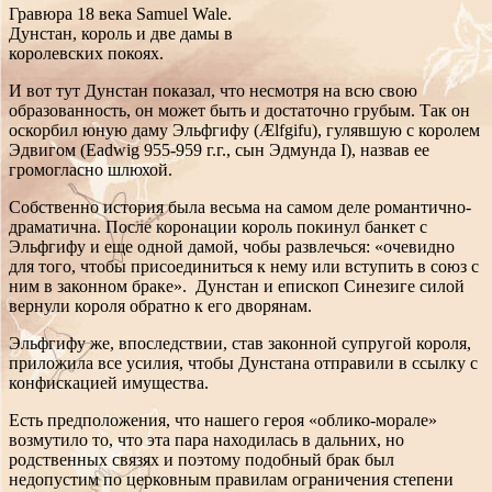
Гравюра 18 века Samuel Wale.
Дунстан, король и две дамы в
королевских покоях.
И вот тут Дунстан показал, что несмотря на всю свою
образованность, он может быть и достаточно грубым. Так он
оскорбил юную даму Эльфгифу (Ælfgifu), гулявшую с королем
Эдвигом (Eadwig 955-959 г.г., сын Эдмунда I), назвав ее
громогласно шлюхой.
Собственно история была весьма на самом деле романтично-
драматична. После коронации король покинул банкет с
Эльфгифу и еще одной дамой, чобы развлечься: «очевидно
для того, чтобы присоединиться к нему или вступить в союз с
ним в законном браке». Дунстан и епископ Синезиге силой
вернули короля обратно к его дворянам.
Эльфгифу же, впоследствии, став законной супругой короля,
приложила все усилия, чтобы Дунстана отправили в ссылку с
конфискацией имущества.
Есть предположения, что нашего героя «облико-морале»
возмутило то, что эта пара находилась в дальних, но
родственных связях и поэтому подобный брак был
недопустим по церковным правилам ограничения степени