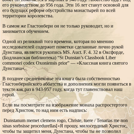
его руководством до 956 года. Эти 16 лет станут основой для
его будущих реформ обустройства монастырей по всей
территории королевства.
В самом же Гластонбери он не только руководит, но и
занимается обучением.
Одной из реликвий того времени, которая по мнению
исследователей содержит пометки сделанные лично рукой
Дунстана, является рукопись MS. Auct. F. 4. 32 в Оксфорде,
(Бодлианская библиотека) “St Dunstan’s Classbook Liber
commonei codex Oxoniensis prior” — «Классная книга святого
Дунстана».
В позднее средневековье эта книга была собственностью
Гластонберийского аббатства и дополнения могли появиться в
тексте как раз в 943-957 году, когда тут главенствовал наш
герой.
Если вы посмотрите на изображение монаха распростертого
перед Христом, то над ним есть надпись:
Dunstanum memet clemens rogo, Christe, tuere / Tenarias me non
sinas sorbsisse procedurellas[«Я прошу, милосердный Христос,
чтобы ты защитил меня, Дунстана, чтобы ты не позволил