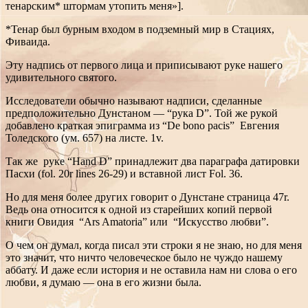
тенарским* штормам утопить меня»].
*Тенар был бурным входом в подземный мир в Стациях,
Фиваида.
Эту надпись от первого лица и приписывают руке нашего
удивительного святого.
Исследователи обычно называют надписи, сделанные
предположительно Дунстаном — “рука D”. Той же рукой
добавлено краткая эпиграмма из “De bono pacis” Евгения
Толедского (ум. 657) на листе. 1v.
Так же руке “Hand D” принадлежит два параграфа датировки
Пасхи (fol. 20r lines 26-29) и вставной лист Fol. 36.
Но для меня более других говорит о Дунстане страница 47r.
Ведь она относится к одной из старейших копий первой
книги Овидия “Ars Amatoria” или “Искусство любви”.
О чем он думал, когда писал эти строки я не знаю, но для меня
это значит, что ничто человеческое было не чуждо нашему
аббату. И даже если история и не оставила нам ни слова о его
любви, я думаю — она в его жизни была.