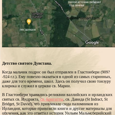
Детство святого Дунстана.
Когда мальчик подрос он был отправлен в Гластонбери (909?
-924 г.г.). Ему повезло оказаться в одной из самых старинных,
даже для того времени, школ. Здесь он получил свою тонзуру
клирика и служил в церкви св. Марии.
В Гластонбери хранились реликвии валлийских и ирландских
святых св. Индракта,
св. Бригитты
, св. Давида (St Indract, St
Bridget, St David), что привлекало сюда паломников из
Ирландии, которые привозили книги и другие материалы для
обучения, как это отметил историк Уильям Мальмсберийский