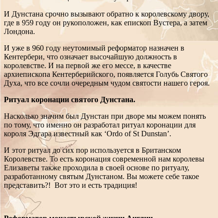
И Дунстана срочно вызывают обратно к королевскому двору,
где в 959 году он рукоположен, как епископ Вустера, а затем
Лондона.
И уже в 960 году неутомимый реформатор назначен в
Кентербери, что означает высочайшую должность в
королевстве. И на первой же его мессе, в качестве
архиепископа Кентерберийского, появляется Голубь Святого
Духа, что все сочли очередным чудом святости нашего героя.
Ритуал коронации святого Дунстана.
Насколько значим был Дунстан при дворе мы можем понять
по тому, что именно он разработал ритуал коронации для
короля Эдгара известный как ‘Ordo of St Dunstan’.
И этот ритуал до сих пор используется в Британском
Королевстве. То есть коронация современной нам королевы
Елизаветы также проходила в своей основе по ритуалу,
разработанному святым Дунстаном. Вы можете себе такое
представить?! Вот это и есть традиция!