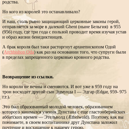
родства.
Но кого из королей это останавливало?
И наш, столь рьяно защищающий церковные законы герой,
отправляется за море в далекий Ghent (ныне Бельгия) в 955
(956) году, где три года с пользой проводит время изучая устав
и образ жизни бенедиктинцев.
А брак короля был таки расторгнут архиепископом Одой
(
Archbishop Oda
) как раз на основании того, что супруги были
в пределах запрещенного церковью кровного родства.
Возвращение из ссылки.
Но короли не вечны и сменяются. И вот уже в 959 году на
трон восходит другой сын Эдмунда I — Эдгар (Edgar, 959- 975
г.г.).
Это был образованный молодой человек, образованием
которого занимался ученик Дунстана с еще гластонберийских
аббатских времен — Этельволд (Æthelwold). Поэтому, как вы
понимаете, в своем воспитаннике друг Дунстана заложил
почтение и восхищение к нашему герою.