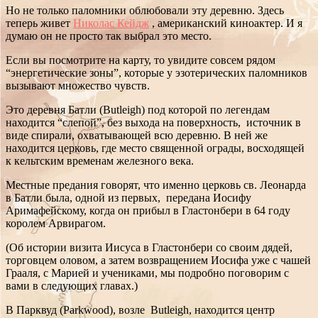
Но не только паломники облюбовали эту деревню. Здесь
теперь живет
Николас Кейдж
, американский киноактер. И я
думаю он не просто так выбрал это место.
Если вы посмотрите на карту, то увидите совсем рядом
“энергетические зоны”, которые у эзотерических паломников
вызывают множество чувств.
Это деревня Батли (Butleigh) под которой по легендам
находится “слепой”, без выхода на поверхность, источник в
виде спирали, охватывающей всю деревню. В ней же
находится церковь, где место священной ограды, восходящей
к кельтским временам железного века.
Местные предания говорят, что именно церковь св. Леонарда
в Батли была, одной из первых, передана Иосифу
Аримафейскому, когда он прибыл в Гластонбери в 64 году
королем Арвирагом.
(Об истории визита Иисуса в Гластонбери со своим дядей,
торговцем оловом, а затем возвращением Иосифа уже с чашей
Грааля, с Марией и учениками, мы подробно поговорим с
вами в следующих главах.)
В Парквуд (Parkwood), возле Butleigh, находится центр