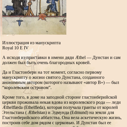
Иллюстрация из манускрипта
Royal 10 E IV
А исходя из приставки в имени дяди Æthel — Дунстан и сам
должен был быть
очень благородных кровей.
Да и Гластонбери на тот момент, согласно первому
манускрипту о жизни святого Дунстана, созданного
анонимным автором (которого называют «автор B») — был
“королевским островом”.
Кроме того, в доме на заподной стороне гластонберийской
церкви проживала некая вдова из королевского рода — леди
Æthelflæda (Ethelfleda), которая получала гранты от королей
Этельстана ( Æthelstan) и Эдмунда (Edmund) на земли для
Гластонберийского аббатства. Она вела аскетическую жизнь,
построив себе дом рядом с церковью. И Дунстан был ее