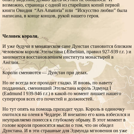
возможно, страница с одной из старейших копий первой
книги Овидия “Ars Amatoria” или “Искусство любви” была
написана, в конце концов, рукой нашего героя.
Человек короля.
И уже будучи в монашеском сане Дунстан становится близким
человеком короля Этельстана (Æthelstan, правил 927-939 г.г. ) и
занимается восстановлением института монастырей в
Англии.
Короли сменяются — Дунстан при делах.
Но не всегда все проходит гладко. И вновь, по навету
подданных, сменивший Этельстана король Эдмунд I
(Eadmund I 939-946 г.г.) в какой-то момент лишает нашего
супергероя всех его почестей и должностей.
Но тут опять на помощь приходит чудо. Король в одиночку
охотился на оленя в Чеддере. И внезапно его конь взбесился и
неуправляемо понесся к глубокому обрыву. В этот момент в
голове короля проносятся мысли о том, что он обидел
Дунстана. И в эти страшные для Эдмунда мгновения он уже