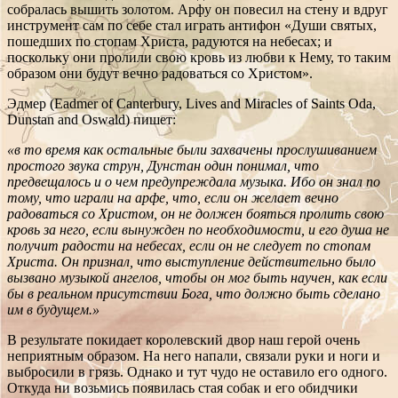
собралась вышить золотом. Арфу он повесил на стену и вдруг
инструмент сам по себе стал играть антифон «
Души святых,
пошедших по стопам Христа, радуются на небесах; и
поскольку они пролили свою кровь из любви к Нему, то таким
образом они будут вечно радоваться со Христом».
Эдмер (Eadmer of Canterbury, Lives and Miracles of Saints Oda,
Dunstan and Oswald) пишет:
«в то время как остальные были захвачены прослушиванием
простого звука струн, Дунстан один понимал, что
предвещалось и о чем предупреждала музыка. Ибо он знал по
тому, что играли на арфе, что, если он желает вечно
радоваться со Христом, он не должен бояться пролить свою
кровь за него, если вынужден по необходимости, и его душа не
получит радости на небесах, если он не следует по стопам
Христа. Он признал, что выступление действительно было
вызвано музыкой ангелов, чтобы он мог быть научен, как если
бы в реальном присутствии Бога, что должно быть сделано
им в будущем.»
В результате покидает королевский двор наш герой очень
неприятным образом. На него напали, связали руки и ноги и
выбросили в грязь. Однако и тут чудо не оставило его одного.
Откуда ни возьмись появилась стая собак и его обидчики