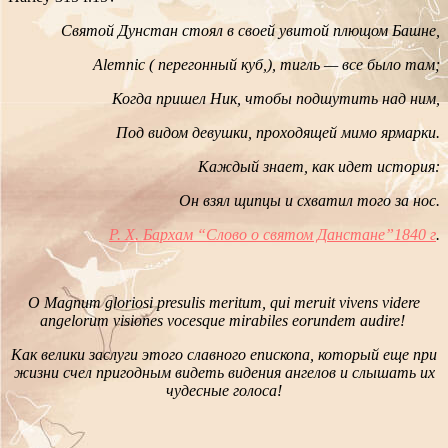
Святой Дунстан стоял в своей увитой плющом Башне,
Alemnic ( перегонный куб,), тигль — все было там;
Когда пришел Ник, чтобы подшутить над ним,
Под видом девушки, проходящей мимо ярмарки.
Каждый знает,
как идет история:
Он взял щипцы и схватил того за нос.
Р. Х. Бархам “Слово о святом Данстане”1840 г
.
О Magnum gloriosi presulis meritum, qui meruit vivens videre
angelorum visiones vocesque mirabiles eorundem audire!
Как велики заслуги этого славного епископа, который еще при
жизни счел пригодным видеть видения ангелов и слышать их
чудесные голоса!