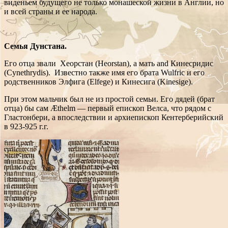
виденьем будущего не только монашеской жизни в Англии, но
и всей страны и ее народа.
Семья Дунстана.
Его отца звали Хеорстан (Heorstan), а мать and Кинесридис
(Cynethrydis). Известно также имя его брата Wulfric и его
родственников Элфига (Elfege) и Кинесига (Kinesige).
При этом мальчик был не из простой семьи. Его дядей (брат
отца) бы сам Æthelm — первый епископ Велса, что рядом с
Гластонбери, а впоследствии и архиепископ Кентерберийский
в 923-925 г.г.