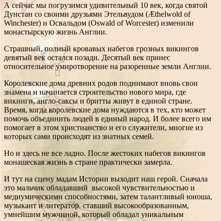
А сейчас мы погрузимся удивительный 10 век, когда святой
Дунстан со своими друзьями Этельвудом (Æthelwold of
Winchester) и Освальдом (Oswald of Worcester) изменили
монастырскую жизнь Англии.
Страшный, полный кровавых набегов грозных викингов
девятый век остался позади. Десятый век принес
относительное умиротворение на разоренные земли Англии.
Королевские дома древних родов поднимают вновь свои
знамена и начинается строительство нового мира, где
викинги, англо-саксы и бритты живут в единой стране.
Время, когда королевские дома нуждаются в тех, кто может
помочь объединить людей в единый народ. И более всего им
помогает в этом христианство и его служители, многие из
которых сами происходят из знатных семей.
Но и здесь не все ладно. После жестоких набегов викингов
монашеская жизнь в стране практически замерла.
И тут на сцену мадам Истории выходит наш герой. Сначала
это мальчик обладавший высокой чувствительностью и
медиумическими способностями, затем талантливый юноша,
музыкант и литератор. ставший высокообразованным,
умнейшим мужчиной, который обладал уникальным