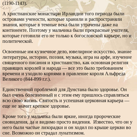
(1190-1143).
А христианские монастыри Ирландии того периода были
островами учености, которые хранили и распространяли
знания, которые в темные века были утрачены даже на
континенте. Поэтому у мальчика были прекрасные учителя,
которые готовили его не только к богословской карьере, но и
политической.
Освоенные им кузнечное дело, ювелирное искусство, знание
литературы, истории, поэзия, музыка, игра на арфе, изучение
священного писания и христианство, как основная религия
правящих королей и народа — все это было требованием
времени и уходило корнями в правление короля Альфреда
Великого (844-899 г.г.).
Единственной проблемой для Дунстана было здоровье. Он
был очень болезненный и с этим ему пришлось справляться
всю свою жизнь. Святость и успешная церковная карьера —
еще не значит крепкое здоровье.
Кроме того у мальчика были яркие, иногда пророческие
сновидения, да и видимо просто видения. Известно, что он у
него были частые лихорадки и он ходил по крыше церкви во
сне. Возможно он страдал лунатизмом.