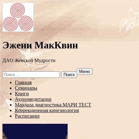
Эжени МакКвин
ДAO Женской Мудрости
Меню
Search
for:
Перейти
Главная
к
Семинары
содержанию
Книги
Аудиомедитации
Мандала диагностика МАРИ ТЕСТ
Коррекционная кинезиология
Расписание