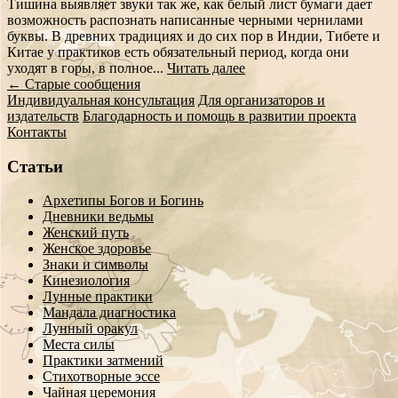
Тишина выявляет звуки так же, как белый лист бумаги дает
возможность распознать написанные черными чернилами
буквы. В древних традициях и до сих пор в Индии, Тибете и
Китае у практиков есть обязательный период, когда они
уходят в горы, в полное...
Читать далее
Сообщение
←
Старые сообщения
Индивидуальная консультация
Для организаторов и
навигации
издательств
Благодарность и помощь в развитии проекта
Контакты
Статьи
Архетипы Богов и Богинь
Дневники ведьмы
Женский путь
Женское здоровье
Знаки и символы
Кинезиология
Лунные практики
Мандала диагностика
Лунный оракул
Места силы
Практики затмений
Стихотворные эссе
Чайная церемония