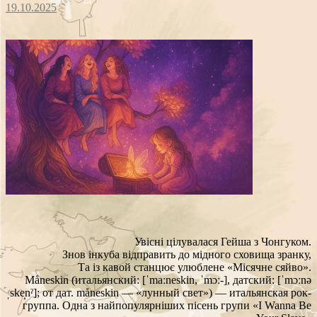
19.10.2025
Увісні цілувалася Гейша з Чонгуком.
Знов інкуба відправить до мідного сховища зранку,
Та із кавой станцює улюблене «Місячне сяйво».
Måneskin (итальянский: [ˈmaːneskin, ˈmɔː-], датский: [ˈmɔːnə
ˌske̝nˀ]; от дат. måneskin — «лунный свет») — итальянская рок-
группа. Одна з найпопулярніших пісень групи «I Wanna Be