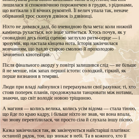
лишилася зі споконвічною порожнечею в грудях, з рідинами,
що витікали з її вічних рукоятей. Її велич упала так, неначе
обірваний трос скинув дзвінок із дзвіниці.
Ніхто не дивився далі, бо очевидною була мета: коли нижній
камінець рухається, все інше хитнеться. Хтось почув, як у
сновидінні десь попід сценою заглухло ритм‑серце — і
зрозумів, що настала кінцева нота. Історія закінчилася
мовчанням, що пахло старою смолою й прохолодою
зачинених кінотеатрів.
Після фінального акорду у повітрі залишився слід — не більше
й не менше, ніж запах першої істоти: солодкий, гіркий, як
перше визнання в темряві.
Люди при владі лайнулися і перерахували свої рахунки; ті, хто
стояв поперек планів, продовжували танцювати між нотами,
знаючи, що світ володіє новою тріщиною.
А магиня — колись велика, колись усім відома — стала тінню,
що йде по краю кадру, і більше ніхто не знав, чи вона впала,
чи знову перевтілилася, чи просто сіла й слухала іншу пісню.
Казка закінчилася так, як закінчуються найстаріші платівки:
останній рядок, тон, що зникає в небі. Та в кожного, хто її