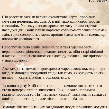
Your Slave»
Ніч розстелилася як велика оксамитова карта, прорізана
смугами неонових акордів. А в ній тихо колихався простір
сновидінь. У ньому легким ароматом часу плили стрічки
наслідків дій. Вони пахли кармою: солоно‑металевий присмак
змін, гірка солодкість старих провин і дим пам’яті втілень, що
ніколи не розвіювався.
Небо тут не було синім; воно било в такт ударам басу,
переливалося фіолетом і ржавим золотом, ніби старі вінілові
платівки, що піснею ллються з досвіду людини, яке приховано
у підсвідомому.
Але там, поза межами примарного марева людства, люди при
владі замовляли поодинокі сліди так само, як купують квитки
на шоу — оплата, наказ, продажна тиша.
Та одного разу їхній голос поставив замовлення на тих, хто
стояв поперек планів знищення. Тих, на кого напрямки
вказало пророцтво. На “партизан карми”, яких знали тільки за
вивітреною легендою, але ніхто ніколи не бачив.
Замовлення знищити цих загадкових людей прийняла могутня