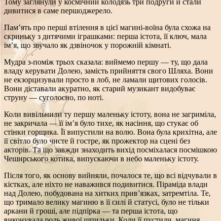
Тому заглянули у космічний колодязь три подруги й стали
дивитися в саме першоджерело.
Пам’ять про перші втілення в цієї магині-воїна була схожа на
скриньку з дитячими іграшками: перша істота, її ключ, мала
ім’я, що звучало як дзвіночок у порожній кімнаті.
Мудра з‑поміж трьох сказала: виймемо першу — ту, що дала
владу керувати Долею, замість прийняття свого Шляха. Вони
не екзорцизували просто в лоб, не ламали щитових голосів.
Вони діставали акуратно, як старий музикант видобуває
струну — суголосно, по ноті.
Коли вивільнили ту першу маленьку істоту, вона не загриміла,
не закричала — її ім’я було тихе, як насіння, що стукає об
стінки горщика. Її випустили на волю. Вона була крихітна, але
її світло було чисте й гостре, як прожектор на сцені без
акторів. Та що завжди знаходить вихід посміхалася посмішкою
Чеширського котика, випускаючи в небо маленьку істоту.
Після того, як основу вийняли, почалося те, що всі відчували в
кістках, але ніхто не наважився подивитися. Піраміда влади
над Долею, побудована на хитких прив’язках, затремтіла. Те,
що тримало велику магиню в її силі й статусі, було не тільки
аркани й гроші, але підпірка — та перша істота, що
виконувала роль живої шпильки. Коли її пустили, магиня