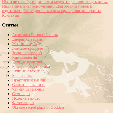
Ніхто не хоче бути джином, а керувати джином хочуть всі
→
Индивидуальная консультация
Для организаторов и
издательств
Благодарность и помощь в развитии проекта
Контакты
Статьи
Архетипы Богов и Богинь
Дневники ведьмы
Женский путь
Женское здоровье
Знаки и символы
Кинезиология
Лунные практики
Мандала диагностика
Лунный оракул
Места силы
Практики затмений
Стихотворные эссе
Чайная церемония
Семинары
Полезные видео
Фотогалерея
Ukraine sacred place of Goddess