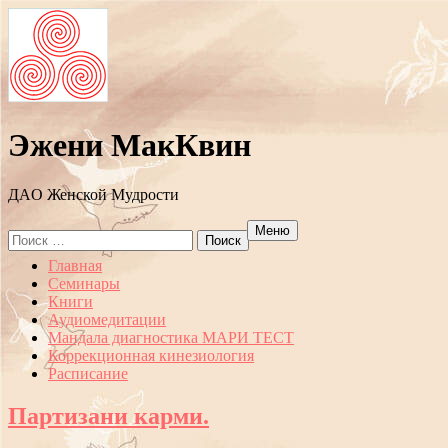
Эжени МакКвин
ДAO Женской Мудрости
Меню
Search
for:
Перейти
Главная
к
Семинары
содержанию
Книги
Аудиомедитации
Мандала диагностика МАРИ ТЕСТ
Коррекционная кинезиология
Расписание
Партизани карми.