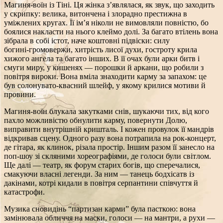
Магиня‑воїн із Тіні. Ця жінка з’являлася, як звук, що заходить
у скрипку: велика, витончена і злорадно престижна в
уміжлених кругах. Її ім’я ніколи не вимовляли повністю, бо
боялися накласти на нього клеймо долі. За багато втілень вона
зібрала в собі істот, наче коштовні підвіски: силу
богині‑громовержи, хитрість лисої духи, гостроту крила
хижого ангела та багато інших. В її очах були арки битв і
смуги миру, у кишенях — порошки й аркани, що робили з
повітря вироки. Вона вміла знаходити карму за запахом: це
був солонувато‑квасний шлейф, у якому крилися мотиви й
провини.
Магиня‑воїн блукала закутками снів, шукаючи тих, від кого
пахло можливістю обнулити карму, повернути Долю,
виправити внутрішній кришталь. І кожен провулок її мандрів
відкривав сцену. Одного разу вона потрапила на рок‑концерт,
де гітара, як клинок, різала простір. Іншим разом її занесло на
поп‑шоу зі скляними хореографіями, де голоси були світлом.
Ще далі — театр, як форум старих богів, що сперечалися,
смакуючи власні легенди. За ним — танець бодхісатв із
дакінами, котрі кидали в повітря серпантини співчуття й
катастрофи.
Музика сновидінь “партизан карми” була пасткою: вона
замінювала обличчя на маски, голоси — на мантри, а рухи —