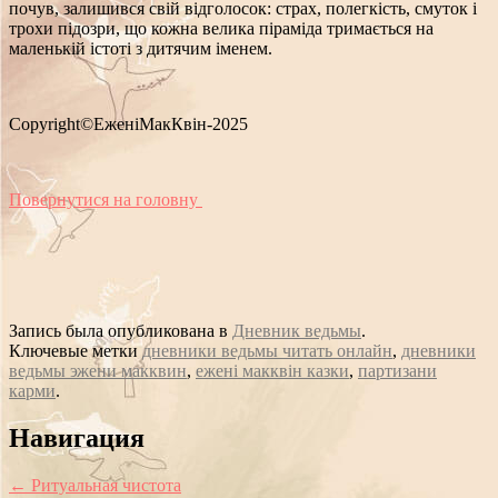
почув, залишився свій відголосок: страх, полегкість, смуток і
трохи підозри, що кожна велика піраміда тримається на
маленькій істоті з дитячим іменем.
Copyright©ЕженіМакКвін-2025
Повернутися на головну
Запись была опубликована в
Дневник ведьмы
.
Ключевые метки
дневники ведьмы читать онлайн
,
дневники
ведьмы эжени макквин
,
ежені макквін казки
,
партизани
карми
.
Сообщение
Навигация
навигации
←
Ритуальная чистота