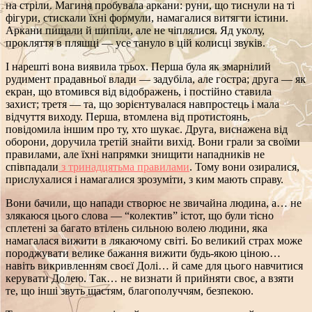
на стріли. Магиня пробувала аркани: руни, що тиснули на ті
фігури, стискали їхні формули, намагалися витягти істини.
Аркани пищали й шипіли, але не чіплялися. Яд уколу,
прокляття в пляшці — усе тануло в цій колисці звуків.
І нарешті вона виявила трьох. Перша була як змарнілий
рудимент прадавньої влади — задубіла, але гостра; друга — як
екран, що втомився від відображень, і постійно ставила
захист; третя — та, що зорієнтувалася навпростець і мала
відчуття виходу. Перша, втомлена від протистоянь,
повідомила іншим про ту, хто шукає. Друга, виснажена від
оборони, доручила третій знайти вихід. Вони грали за своїми
правилами, але їхні напрямки знищити нападників не
співпадали
з тринадцятьма правилами
. Тому вони озиралися,
прислухалися і намагалися зрозуміти, з ким мають справу.
Вони бачили, що напади створює не звичайна людина, а… не
злякаюся цього слова — “колектив” істот, що були тісно
сплетені за багато втілень сильною волею людини, яка
намагалася вижити в лякаючому світі. Бо великий страх може
породжувати велике бажання вижити будь‑якою ціною…
навіть викривленням своєї Долі… й саме для цього навчитися
керувати Долею. Так… не визнати й прийняти своє, а взяти
те, що інші звуть щастям, благополуччям, безпекою.