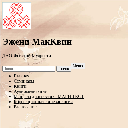
Эжени МакКвин
ДAO Женской Мудрости
Меню
Search
for:
Перейти
Главная
к
Семинары
содержанию
Книги
Аудиомедитации
Мандала диагностика МАРИ ТЕСТ
Коррекционная кинезиология
Расписание