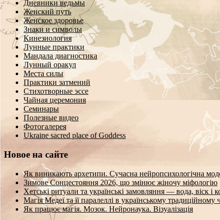
Дневники ведьмы
Женский путь
Женское здоровье
Знаки и символы
Кинезиология
Лунные практики
Мандала диагностика
Лунный оракул
Места силы
Практики затмений
Стихотворные эссе
Чайная церемония
Семинары
Полезные видео
Фотогалерея
Ukraine sacred place of Goddess
Новое на сайте
Як виникають архетипи. Сучасна нейропсихологічна мод
Зимове Сонцестояння 2026, що змінює жіночу міфологію
Хетські ритуали та українські замовляння — вода, віск і 
Магія Медеї та її паралеллі в українському традиційному 
Як працює магія. Мозок. Нейронаука. Візуалізація