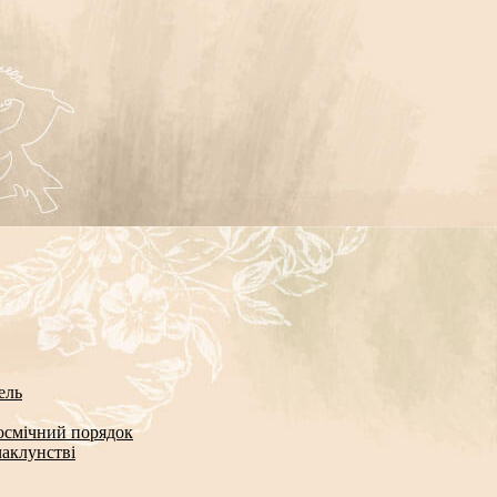
ель
космічний порядок
чаклунстві