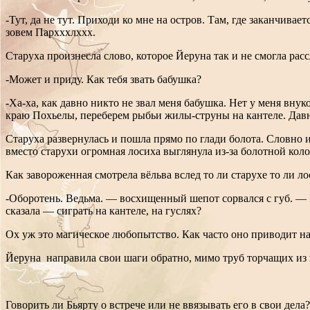
-Тут, да не тут. Приходи ко мне на остров. Там, где заканчива
зовем Пархххлххх.
Старуха произнесла слово, которое Йеруна так и не смогла рас
-Может и приду. Как тебя звать бабушка?
-Ха-ха, как давно никто не звал меня бабушка. Нет у меня внук
краю Похьелы, переберем рыбьи жилы-струны на кантеле. Давн
Старуха развернулась и пошла прямо по глади болота. Словно
вместо старухи огромная лосиха выглянула из-за болотной коло
Как завороженная смотрела вёльва вслед то ли старухе то ли ло
-Оборотень. Ведьма. — восхищенный шепот сорвался с губ. — Н
сказала — сиграть на кантеле, на гуслях?
Ох уж это магическое любопытство. Как часто оно приводит нас
Йеруна направила свои шаги обратно, мимо труб торчащих из
Говорить ли Бьярту о встрече или не ввязывать его в свои дела