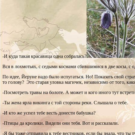
-И куда такая красавица одна собралась?
Вся в лохмотьях, с седыми космами сбившимися в две косы, с 
По идее, Йеруне надо было испугаться. Но! Показать свой стра
то голову? Это старая уловка магичек, независимо от того, ка
-Посмотреть травы на болоте. А может и кого иного тут встрет
-Ты жена ярла викинга с той стороны реки. Слышала о тебе.
-И кто же успел тебе весть донести бабушка?
-Птицы да кролики. Видели они тебя. Вот и рассказали.
-Я бы тоже отправила к тебе вестников, если бы знала, что ты 