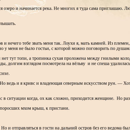
ется озеро и начинается река. Не многих я туда сама приглашаю. 
слышать.
ов и нечего тебе звать меня так. Лоухи я, мать камней. Из племе
о у меня не было гостьи, с которой можно поговорить по душам
 и нет тут топи, а тропинка сухая проложена между гнилыми ко
ды, долгим взглядом посмотрела на вёльву и не спеша удалилась 
сихе.
о ведь и я кривс и владеющая северным искусством рун. — Хотя
 в ситуации когда, ох как сложно, приходится женщине. Но разв
 поросших мхом крыш, к пристани.
? Но и отправляться в гости на дальний остров без его ведома бы