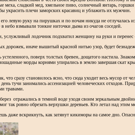
 меха, сладкий мед, хмельное пиво, солнечный янтарь, горшки 
обы украсить плечи заморских красавиц и ублажить их мужчин.
о его левую руку на пирушках и по ночам никуда не отлучалась и
е в небо взмывали тонкие ниточки дыма из очагов соседей.
, услужливый лодочник подхватил женщину на руки и перенес ее
ных дорожек, иначе вышитый красной нитью узор, будет безнад
устеленного, поверх толстых бревен, дощатого настила. Знаком
 лошадиные морды корнями упирались в землю завершая скат к
, что сразу становилось ясно, что сюда уходит весь мусор от че
день тучи занимались ассенизацией человеческих отходов. Прир
ыми травами.
 берез отражались в темной воде уходя своим зеркальным двойни
 мог так ровно обрезать верхушки деревьев. Кто летал над этим 
ешь даже вскрикнуть, как затянут кикиморы на самое дно. Опасн