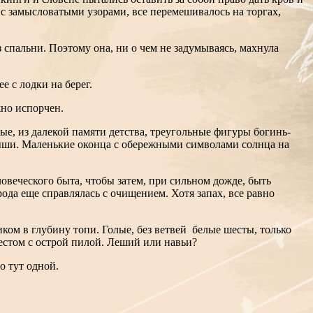
с замысловатыми узорами, все перемешивалось на торгах,
з спальни. Поэтому она, ни о чем не задумываясь, махнула
 с лодки на берег.
ежно испорчен.
ые, из далекой памяти детства, треугольные фигуры богинь-
рыши. Маленькие оконца с обережными символами солнца на
ловеческого быта, чтобы затем, при сильном дожде, быть
ода еще справлялась с очищением. Хотя запах, все равно
ком в глубину топи. Голые, без ветвей белые шесты, только
местом с острой пилой. Леший или навьи?
о тут одной.