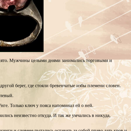
ринято. Мужчины целыми днями занимались торговыми и
.
 другой берег, где стояли бревенчатые избы племени словен.
й левый.
нге. Только ключ у пояса напоминал ей о ней.
лись неизвестно откуда. И так же умчались в никуда,
кинги и словене пытались оставить за собой право дать кров и