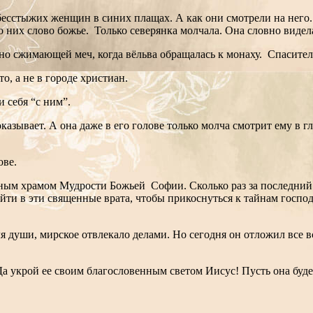
 бесстыжих женщин в синих плащах. А как они смотрели на него
 них слово божье. Только северянка молчала. Она словно видела
озно сжимающей меч, когда вёльва обращалась к монаху. Спасител
о, а не в городе христиан.
 себя “с ним”.
азывает. А она даже в его голове только молча смотрит ему в гл
ове.
ым храмом Мудрости Божьей Софии. Сколько раз за последний го
йти в эти священные врата, чтобы прикоснуться к тайнам господн
ля души, мирское отвлекало делами. Но сегодня он отложил все
 Да укрой ее своим благословенным светом Иисус! Пусть она буде