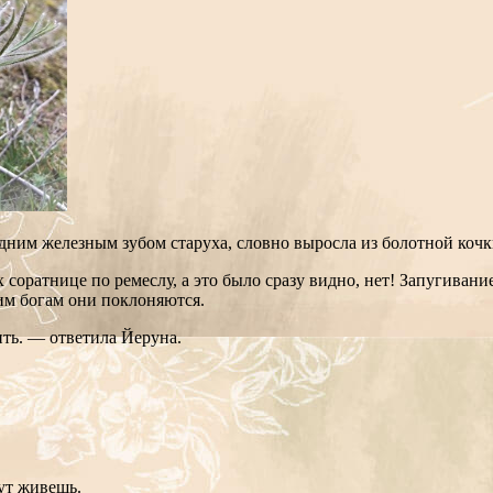
одним железным зубом старуха, словно выросла из болотной кочк
х соратнице по ремеслу, а это было сразу видно, нет! Запугиван
ким богам они поклоняются.
ить. — ответила Йеруна.
тут живешь.