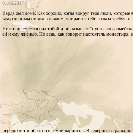
01.06.2017
Варда был дома. Как хорошо, когда вокруг тебя люди, которые
замутненным пивом взглядом, упирается тебе в глаза требуя от 
Никто не смеется над тобой и не называет “пустозвон-ромейск
ей и ему жизнью. Но ведь, как говорит настоятель монастыря, в
передохнет и обратно в земли варингов. В северные страны он