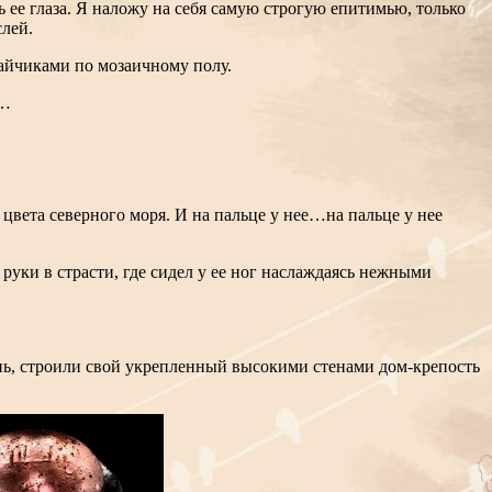
 ее глаза. Я наложу на себя самую строгую епитимью, только
слей.
айчиками по мозаичному полу.
а…
 цвета северного моря. И на пальце у нее…на пальце у нее
 руки в страсти, где сидел у ее ног наслаждаясь нежными
ень, строили свой укрепленный высокими стенами дом-крепость