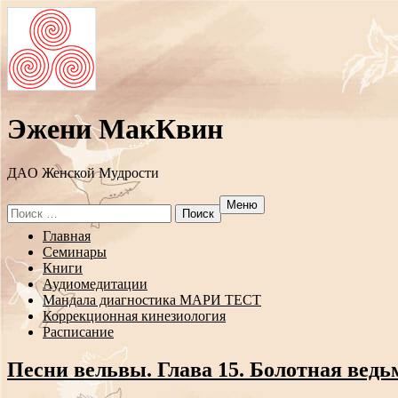
Эжени МакКвин
ДAO Женской Мудрости
Меню
Search
for:
Перейти
Главная
к
Семинары
содержанию
Книги
Аудиомедитации
Мандала диагностика МАРИ ТЕСТ
Коррекционная кинезиология
Расписание
Песни вельвы. Глава 15. Болотная ведь