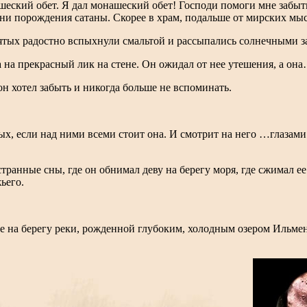
еский обет. Я дал монашеский обет! Господи помоги мне забыть
Они порождения сатаны. Скорее в храм, подальше от мирских мы
ятых радостно вспыхнули смальтой и рассыпались солнечными з
 на прекрасный лик на стене. Он ожидал от нее утешения, а он
он хотел забыть и никогда больше не вспоминать.
тых, если над ними всеми стоит она. И смотрит на него …глазами
странные сны, где он обнимал деву на берегу моря, где сжимал ее
ьего.
де на берегу реки, рожденной глубоким, холодным озером Ильм