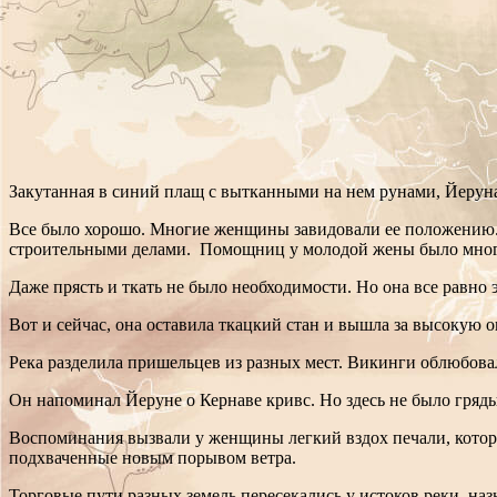
Закутанная в синий плащ с вытканными на нем рунами, Йеруна
Все было хорошо. Многие женщины завидовали ее положению. Б
строительными делами. Помощниц у молодой жены было много, 
Даже прясть и ткать не было необходимости. Но она все равно э
Вот и сейчас, она оставила ткацкий стан и вышла за высокую ог
Река разделила пришельцев из разных мест. Викинги облюбова
Он напоминал Йеруне о Кернаве кривс. Но здесь не было гряды
Воспоминания вызвали у женщины легкий вздох печали, которы
подхваченные новым порывом ветра.
Торговые пути разных земель пересекались у истоков реки, на