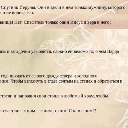
. Спутник Йеруны. Они видели в нем только мужчину, которого
 и не видела его.
ьница! Нет, Спаситель только один Иисус и вера в него!
аза и загадочно улыбается, словно ей ведомо то, о чем Варда
д, прячась от сырого дождя севера и холодного,
им. Чтобы взглянуть в глаза святым на стенах и обратиться к
 встречи и направил свои стопы в любимый храм, чтобы
т счастлива с ним… с ним.. с ним! С кем с ним?!