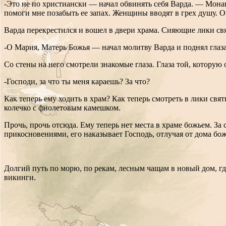
-Это не по христиански — начал обвинять себя Варда. — Монаш
помоги мне позабыть ее запах. Женщины вводят в грех душу. 
Варда перекрестился и вошел в двери храма. Сияющие лики св
-О Мария, Матерь Божья — начал молитву Варда и поднял глаза
Со стены на него смотрели знакомые глаза. Глаза той, которую 
-Господи, за что ты меня караешь? За что?
Как теперь ему ходить в храм? Как теперь смотреть в лики свя
колечко с фиолетовым камешком.
Прочь, прочь отсюда. Ему теперь нет места в храме божьем. За 
прикосновениями, его наказывает Господь, отлучая от дома бож
Долгий путь по морю, по рекам, лесным чащам в новый дом, г
викинги.