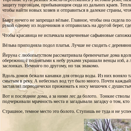
защиту торговцам, прибывающим сюда из дальних краев. Теплые
чтобы найти новых хозяев и отправиться в далекие страны, чт
Бьярт ничего не запрещал вёльве. Главное, чтобы она сидела п
рукой одному из лодочников и отправилась на другой берег, гд
Чтобы красавица не испачкала коричневые сафьяновые сапожки
Вёльва приподняла подол платья. Лучше не сходить с деревян
Йеруна с любопытством рассматривала бревенчатые дома вдоль 
обережниц с поднятыми к небу руками украшали венцы изб, а
заслонках. Немного по другому, но так знакомо.
Вдоль домов бежали канавки для отвода воды. Из них воняло так
смытым в реку. А небесных вод тут было много. Почти каждый 
заставлял периодически прижимать к носу мешочек с душист
Вот и последние дома, а за ними лес да болото. Тонкие стволы
подчеркивали мрачность места и загадывали загадку о том, кто
Страшное, темное место это болото. Ступишь не туда и не успе