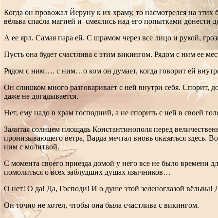
Когда он провожал Йеруну к их храму, то насмотрелся на этих
вёльва спасла магией и смеялись над его попытками донести до
А ее ярл. Самая пара ей. С шрамом через все лицо и рукой, гр
Пусть она будет счастлива с этим викингом. Рядом с ним ее мест
Рядом с ним…. с ним…о ком он думает, когда говорит ей внутри
Он слишком много разговаривает с ней внутри себя. Спорит, док
даже не догадывается.
Нет, ему надо в храм господний, а не спорить с ней в своей гол
Залитая солнцем площадь Константинополя перед величественн
пронизывающего ветра, Варда мечтал вновь оказаться здесь. Во
ним с молитвой.
С момента своего приезда домой у него все не было времени д
помолиться о всех заблудших душах язычников…
О нет! О да! Да, Господи! И о душе этой зеленоглазой вёльвы!
Он точно не хотел, чтобы она была счастлива с викингом.