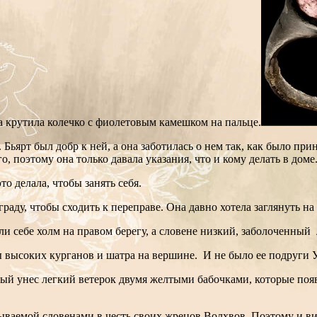
 крутила колечко с фиолетовым камешком на пальце.
ьярт был добр к ней, а она заботилась о нем так, как было п
поэтому она только давала указания, что и кому делать в доме
то делала, чтобы занять себя.
раду, чтобы сходить к переправе. Она давно хотела заглянуть на
ли себе холм на правом берегу, а словене низкий, заболоченны
 высоких курганов и шатра на вершине. И не было ее подруги У
й унес легкий ветерок двумя желтыми бабочками, которые появи
зываемой словенами в честь своих жрецов Волхвов. Поэтому и ви