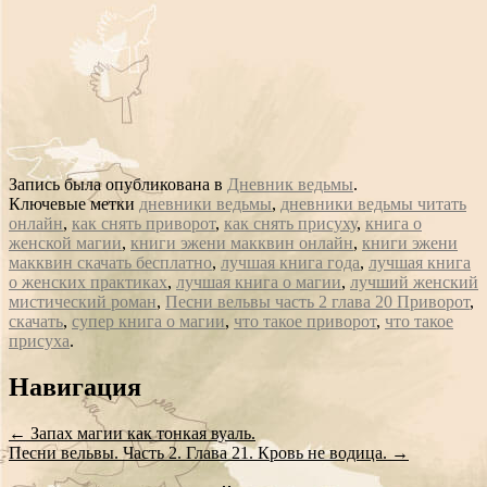
Запись была опубликована в
Дневник ведьмы
.
Ключевые метки
дневники ведьмы
,
дневники ведьмы читать
онлайн
,
как снять приворот
,
как снять присуху
,
книга о
женской магии
,
книги эжени макквин онлайн
,
книги эжени
макквин скачать бесплатно
,
лучшая книга года
,
лучшая книга
о женских практиках
,
лучшая книга о магии
,
лучший женский
мистический роман
,
Песни вельвы часть 2 глава 20 Приворот
,
скачать
,
супер книга о магии
,
что такое приворот
,
что такое
присуха
.
Сообщение
Навигация
навигации
←
Запах магии как тонкая вуаль.
Песни вельвы. Часть 2. Глава 21. Кровь не водица.
→