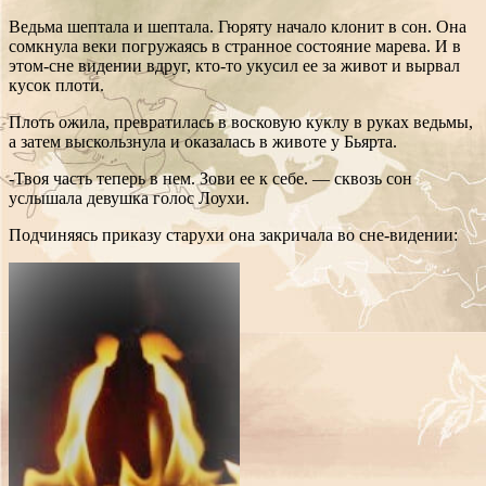
Ведьма шептала и шептала. Гюряту начало клонит в сон. Она
сомкнула веки погружаясь в странное состояние марева. И в
этом-сне видении вдруг, кто-то укусил ее за живот и вырвал
кусок плоти.
Плоть ожила, превратилась в восковую куклу в руках ведьмы,
а затем выскользнула и оказалась в животе у Бьярта.
-Твоя часть теперь в нем. Зови ее к себе. — сквозь сон
услышала девушка голос Лоухи.
Подчиняясь приказу старухи она закричала во сне-видении: