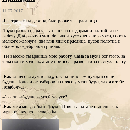
11.07.2017
-Быстро же ты девица, быстро же ты красавица.
Лоухи развязывала узлы на платке с дарами-оплатой за ее
работу.
Два десятка яиц, большой кусок вяленого мяса, горсть
мелкого жемчуга, два глиняных пряслица, кусок полотна и
обломок серебряной гривны.
-Не высоко ты ценишь мою работу. Сама за мужа богатого, за
ярла пойти хочешь, а мне принесла разве что за пастуха плату.
-Как за него замуж выйду, так ты ни в чем нуждаться не
будешь. Ключи от амбаров на поясе у меня будут, так я о тебе
позабочусь.
-А если забудешь о моей услуге?
-Как же я могу забыть Лоухи. Поверь, ты мне станешь как
мать родная после свадьбы.