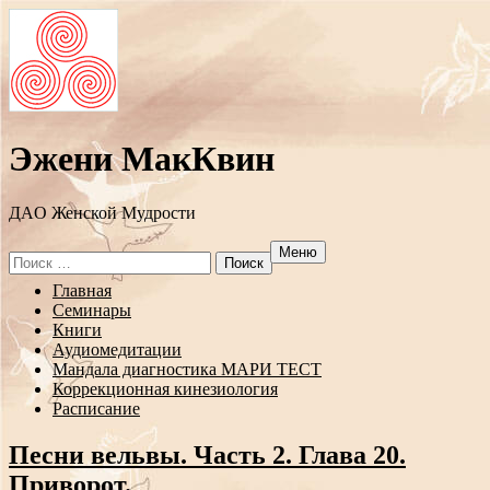
Эжени МакКвин
ДAO Женской Мудрости
Меню
Search
for:
Перейти
Главная
к
Семинары
содержанию
Книги
Аудиомедитации
Мандала диагностика МАРИ ТЕСТ
Коррекционная кинезиология
Расписание
Песни вельвы. Часть 2. Глава 20.
Приворот.