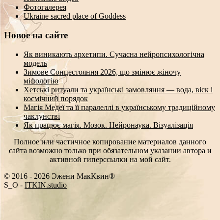
Фотогалерея
Ukraine sacred place of Goddess
Новое на сайте
Як виникають архетипи. Сучасна нейропсихологічна
модель
Зимове Сонцестояння 2026, що змінює жіночу
міфологію
Хетські ритуали та українські замовляння — вода, віск і
космічний порядок
Магія Медеї та її паралеллі в українському традиційному
чаклунстві
Як працює магія. Мозок. Нейронаука. Візуалізація
Полное или частичное копирование материалов данного
сайта возможно только при обязательном указании автора и
активной гиперссылки на мой сайт.
© 2016 - 2026 Эжени МакКвин®
SEO
-
ITKIN.studio