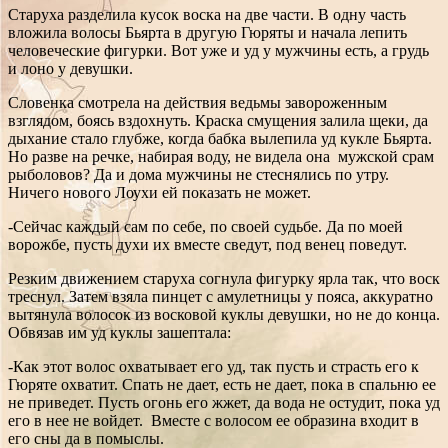
Старуха разделила кусок воска на две части. В одну часть
вложила волосы Бьярта в другую Гюряты и начала лепить
человеческие фигурки. Вот уже и уд у мужчины есть, а грудь
и лоно у девушки.
Словенка смотрела на действия ведьмы завороженным
взглядом, боясь вздохнуть. Краска смущения залила щеки, да
дыхание стало глубже, когда бабка вылепила уд кукле Бьярта.
Но разве на речке, набирая воду, не видела она мужской срам
рыболовов? Да и дома мужчины не стеснялись по утру.
Ничего нового Лоухи ей показать не может.
-Сейчас каждый сам по себе, по своей судьбе. Да по моей
ворожбе, пусть духи их вместе сведут, под венец поведут.
Резким движением старуха согнула фигурку ярла так, что воск
треснул. Затем взяла пинцет с амулетницы у пояса, аккуратно
вытянула волосок из восковой куклы девушки, но не до конца.
Обвязав им уд куклы зашептала:
-Как этот волос охватывает его уд, так пусть и страсть его к
Гюряте охватит. Спать не дает, есть не дает, пока в спальню ее
не приведет. Пусть огонь его жжет, да вода не остудит, пока уд
его в нее не войдет. Вместе с волосом ее образина входит в
его сны да в помыслы.