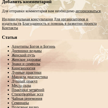
Добавить комментарий
Для отправки комментария вам необходимо
авторизоваться
.
Индивидуальная консультация
Для организаторов и
издательств
Благодарность и помощь в развитии проекта
Контакты
Статьи
Архетипы Богов и Богинь
Дневники ведьмы
Женский путь
Женское здоровье
Знаки и символы
Кинезиология
Лунные практики
Мандала диагностика
Лунный оракул
Места силы
Практики затмений
Стихотворные эссе
Чайная церемония
Семинары
Полезные видео