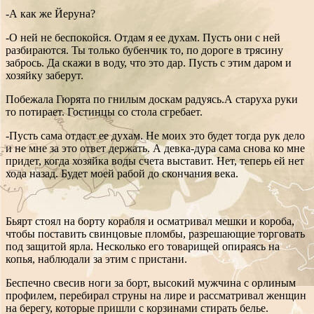
-А как же Йеруна?
-О ней не беспокойся. Отдам я ее духам. Пусть они с ней
разбираются. Ты только бубенчик то, по дороге в трясину
забрось. Да скажи в воду, что это дар. Пусть с этим даром и
хозяйку заберут.
Побежала Гюрята по гнилым доскам радуясь.А старуха руки
то потирает. Гостинцы со стола сгребает.
-Пусть сама отдаст ее духам. Не моих это будет тогда рук дело
и не мне за это ответ держать. А девка-дура сама снова ко мне
придет, когда хозяйка воды счета выставит. Нет, теперь ей нет
хода назад. Будет моей рабой до скончания века.
Бьярт стоял на борту корабля и осматривал мешки и короба,
чтобы поставить свинцовые пломбы, разрешающие торговать
под защитой ярла. Несколько его товарищей опираясь на
копья, наблюдали за этим с пристани.
Беспечно свесив ноги за борт, высокий мужчина с орлиным
профилем, перебирал струны на лире и рассматривал женщин
на берегу, которые пришли с корзинами стирать белье.