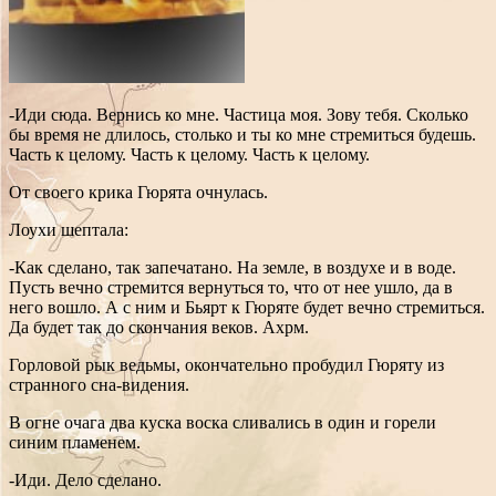
-Иди сюда. Вернись ко мне. Частица моя. Зову тебя. Сколько
бы время не длилось, столько и ты ко мне стремиться будешь.
Часть к целому. Часть к целому. Часть к целому.
От своего крика Гюрята очнулась.
Лоухи шептала:
-Как сделано, так запечатано. На земле, в воздухе и в воде.
Пусть вечно стремится вернуться то, что от нее ушло, да в
него вошло. А с ним и Бьярт к Гюряте будет вечно стремиться.
Да будет так до скончания веков. Ахрм.
Горловой рык ведьмы, окончательно пробудил Гюряту из
странного сна-видения.
В огне очага два куска воска сливались в один и горели
синим пламенем.
-Иди. Дело сделано.