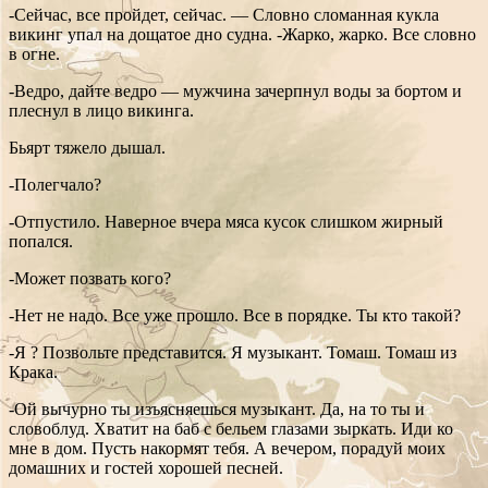
-Сейчас, все пройдет, сейчас. — Словно сломанная кукла
викинг упал на дощатое дно судна. -Жарко, жарко. Все словно
в огне.
-Ведро, дайте ведро — мужчина зачерпнул воды за бортом и
плеснул в лицо викинга.
Бьярт тяжело дышал.
-Полегчало?
-Отпустило. Наверное вчера мяса кусок слишком жирный
попался.
-Может позвать кого?
-Нет не надо. Все уже прошло. Все в порядке. Ты кто такой?
-Я ? Позвольте представится. Я музыкант. Томаш. Томаш из
Крака.
-Ой вычурно ты изъясняешься музыкант. Да, на то ты и
словоблуд. Хватит на баб с бельем глазами зыркать. Иди ко
мне в дом. Пусть накормят тебя. А вечером, порадуй моих
домашних и гостей хорошей песней.