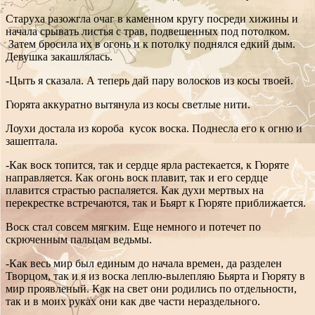
Старуха разожгла очаг в каменном кругу посреди хижины и
начала срывать листья с трав, подвешенных под потолком.
Затем бросила их в огонь и к потолку поднялся едкий дым.
Девушка закашлялась.
-Цыть я сказала. А теперь дай пару волосков из косы твоей.
Гюрята аккуратно вытянула из косы светлые нити.
Лоухи достала из короба кусок воска. Поднесла его к огню и
зашептала.
-Как воск топится, так и сердце ярла растекается, к Гюряте
направляется. Как огонь воск плавит, так и его сердце
плавится страстью распаляется. Как духи мертвых на
перекрестке встречаются, так и Бьярт к Гюряте приближается.
Воск стал совсем мягким. Еще немного и потечет по
скрюченным пальцам ведьмы.
-Как весь мир был единым до начала времен, да разделен
Творцом, так и я из воска леплю-вылепляю Бьярта и Гюряту в
мир проявленый. Как на свет они родились по отдельности,
так и в моих руках они как две части нераздельного.