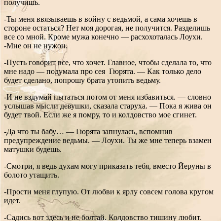
получишь.
-Ты меня ввязываешь в войну с ведьмой, а сама хочешь в
стороне остаться? Нет моя дорогая, не получится. Разделишь
все со мной. Кроме мужа конечно — расхохоталась Лоухи.
-Мне он не нужон.
-Пусть говорит все, что хочет. Главное, чтобы сделала то, что
мне надо — подумала про сея Гюрята. — Как только дело
будет сделано, попрошу брата утопить ведьму.
-И не вздумай пытаться потом от меня избавиться. — словно
услышав мысли девушки, сказала старуха. — Пока я жива он
будет твой. Если же я помру, то и колдовство мое сгинет.
-Да что ты бабу… — Гюрята запнулась, вспомнив
предупреждение ведьмы. — Лоухи. Ты же мне теперь взамен
матушки будешь.
-Смотри, я ведь духам могу приказать тебя, вместо Йеруны в
болото утащить.
-Прости меня глупую. От любви к ярлу совсем голова кругом
идет.
-Садись вот здесь и не болтай. Колдовство тишину любит.