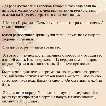
Два раба доставали из коробов товары и раскладывали на
палубе, а хозяин судна, купец-варинг внимательно ставил
отметки на бересте, сверяясь со списком товара.
-Шелк из Царьграда. Самый лучший, посмотри какие цвета. А
какая вышивка.
Купец разворачивал яркие куски ткани, показывая с лицевой
стороны и изнанки.
-Янтарь от эстов — здесь все на вес.
-А вот это — купец достал маленькую коробочку- это для вас
и вашей жены. Камни дракона. Их передал вам в подарок
владыка Крака и ляхских земель. И письмо приложил.
Бьярт взял в руки кусок пергамента, но не успев развернуть
его, внезапно согнулся от резкой боли в животе. Словно кто-
то воткнул туда нож. Дыхание сперло. Он схватился рукой за
борт.
-Эй ярл, все в порядке? — высокий мужчина державший в
руках гусли спрыгнул с борта на палубу и наклонившись,
заглянул в лицо Бьярту.