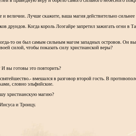
ей в праведную веру и обрело самого сильного небесного покро
е и величии. Лучше скажите, ваша магия действительно сильнее
ков друидов. Когда король Лоэгайре запретил зажигать огни в Та
Когда-то он был самым сильным магом западных островов. Он в
своей силой, чтобы показать силу христианской веры?
 И вы готовы это повторить?
 святейшество.- вмешался в разговор второй гость. В противопо
иками, словно эльфийские.
 вашу христианскую магию?
 Иисуса и Троицу.