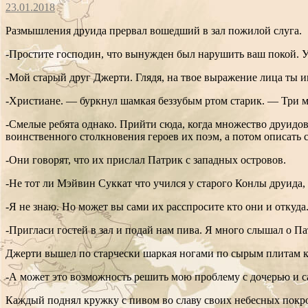
23.01.2018
Размышления друида прервал вошедший в зал пожилой слуга.
-Простите господин, что вынужден был нарушить ваш покой. У
-Мой старый друг Джерти. Глядя, на твое выражение лица ты и
-Христиане. — буркнул шамкая беззубым ртом старик. — Три м
-Смелые ребята однако. Прийти сюда, когда множество друидов
воинственного столкновения героев их поэм, а потом описать
-Они говорят, что их прислал Патрик с западных островов.
-Не тот ли Мэйвин Суккат что учился у старого Конлы друида,
-Я не знаю. Но может вы сами их расспросите кто они и откуда
-Пригласи гостей в зал и подай нам пива. Я много слышал о Па
Джерти вышел по старчески шаркая ногами по сырым плитам к
-А может это возможность решить мою проблему с дочерью и с
Каждый поднял кружку с пивом во славу своих небесных покр