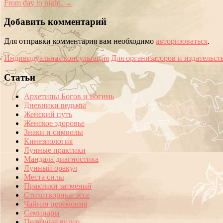
From day to night.
→
Добавить комментарий
Для отправки комментария вам необходимо
авторизоваться
.
Индивидуальная консультация
Для организаторов и издательст
Статьи
Архетипы Богов и Богинь
Дневники ведьмы
Женский путь
Женское здоровье
Знаки и символы
Кинезиология
Лунные практики
Мандала диагностика
Лунный оракул
Места силы
Практики затмений
Стихотворные эссе
Чайная церемония
Семинары
Полезные видео