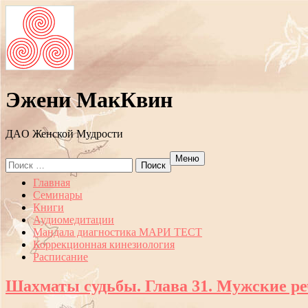
Эжени МакКвин
ДAO Женской Мудрости
Меню
Search
for:
Перейти
Главная
к
Семинары
содержанию
Книги
Аудиомедитации
Мандала диагностика МАРИ ТЕСТ
Коррекционная кинезиология
Расписание
Шахматы судьбы. Глава 31. Мужские ре