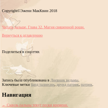
Copyright©Эжени МакКвин 2018
Читать дальше. Глава 32. Магия священной рощи.
Вернуться к оглавлению
Поделиться в соцсетях
Запись была опубликована в
Дневник ведьмы
.
Ключевые метки
бард талиесин
,
друид патрик
,
патрик
.
Сообщение
Навигация
навигации
←
Сквозь пальцы текут пески времени.