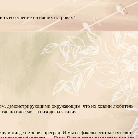
нять его учение на наших островах?
осом, демонстрирующими окружающим, что их хозяин любитель
где по идее могла находиться талия.
у и нигде не знает преград. И мы ее факелы, что зажгут свет