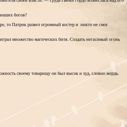
вителя своей власти. — Грудь Гьюки гордо вознеслась над его
 наших богов?
ре, то Патрик развел огромный костер и никто не смог
ыиграл множество магических битв. Создать негасимый огонь
ложность своему товарищу он был высок и худ, словно жердь.