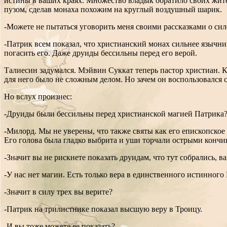
истины в ваших краях. Множество владык обратило своих жител
пузом, сделав монаха похожим на круглый воздушный шарик.
-Можете не пытаться уговорить меня своими рассказками о сил
-Патрик всем показал, что христианский монах сильнее язычни
погасить его. Даже друиды бессильны перед его верой.
Талиесин задумался. Мэйвин Суккат теперь пастор христиан. 
для него было не сложным делом. Но зачем он воспользовался 
Но вслух произнес:
-Друиды были бессильны перед христианской магией Патрика?
-Милорд. Мы не уверены, что также святы как его епископское
Его голова была гладко выбрита и уши торчали острыми конч
-Значит вы не рискнете показать друидам, что тут собрались,
-У нас нет магии. Есть только вера в единственного истинного
-Значит в силу трех вы верите?
-Патрик на трилистнике показал высшую веру в Троицу.
-И вы тоже можете ее показать?