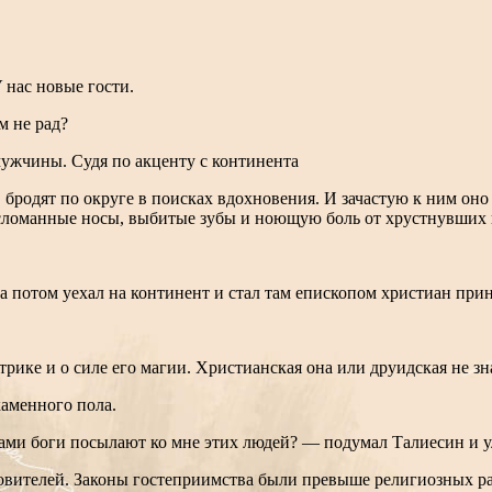
 нас новые гости.
м не рад?
ужчины. Судя по акценту с континента
 бродят по округе в поисках вдохновения. И зачастую к ним он
 сломанные носы, выбитые зубы и ноющую боль от хрустнувших 
 а потом уехал на континент и стал там епископом христиан при
.
трике и о силе его магии. Христианская она или друидская не з
аменного пола.
ами боги посылают ко мне этих людей? — подумал Талиесин и у
овителей. Законы гостеприимства были превыше религиозных р