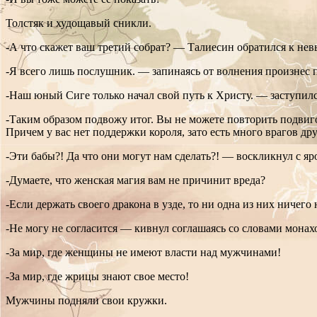
Толстяк и худощавый сникли.
-А что скажет ваш третий собрат? — Талиесин обратился к не
-Я всего лишь послушник. — запинаясь от волнения произнес п
-Наш юный Сиге только начал свой путь к Христу. — заступил
-Таким образом подвожу итог. Вы не можете повторить подвиго
Причем у вас нет поддержки короля, зато есть много врагов д
-Эти бабы?! Да что они могут нам сделать?! — воскликнул с я
-Думаете, что женская магия вам не причинит вреда?
-Если держать своего дракона в узде, то ни одна из них ничег
-Не могу не согласится — кивнул соглашаясь со словами монах
-За мир, где женщины не имеют власти над мужчинами!
-За мир, где жрицы знают свое место!
Мужчины подняли свои кружки.