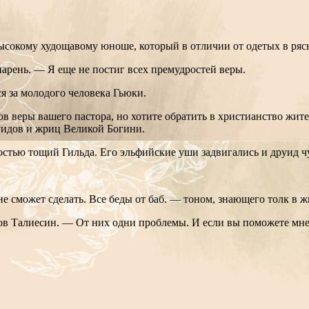
высокому худощавому юноше, который в отличии от одетых в ряс
арень. — Я еще не постиг всех премудростей веры.
ся за молодого человека Гьюки.
в веры вашего пастора, но хотите обратить в христианство жит
руидов и жриц Великой Богини.
ростью тощий Гильда. Его эльфийские уши задвигались и друид ч
о не сможет сделать. Все беды от баб. — тоном, знающего толк 
ов Талиесин. — От них одни проблемы. И если вы поможете мне 