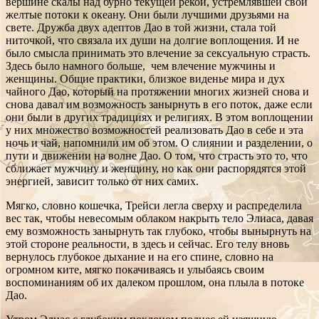
вершине скалы над бурно текущей рекой, устремлявшей свои
желтые потоки к океану. Они были лучшими друзьями на
свете. Дружба двух адептов Дао в той жизни, стала той
ниточкой, что связала их души на долгие воплощения. И не
было смысла принимать это влечение за сексуальную страсть.
Здесь было намного больше, чем влечение мужчины и
женщины. Общие практики, близкое виденье мира и дух
чайного Дао, который на протяжении многих жизней снова и
снова давал им возможность занырнуть в его поток, даже если
они были в других традициях и религиях. В этом воплощении
у них множество возможностей реализовать Дао в себе и эта
ночь и чай, напомнили им об этом. О слиянии и разделении, о
пути и движении на волне Дао. О том, что страсть это то, что
сближает мужчину и женщину, но как они распорядятся этой
энергией, зависит только от них самих.
Мягко, словно кошечка, Трейси легла сверху и распределила
вес так, чтобы невесомым облаком накрыть тело Элиаса, давая
ему возможность занырнуть так глубоко, чтобы вынырнуть на
этой стороне реальности, в здесь и сейчас. Его телу вновь
вернулось глубокое дыхание и на его спине, словно на
огромном ките, мягко покачиваясь и улыбаясь своим
воспоминаниям об их далеком прошлом, она плыла в потоке
Дао.