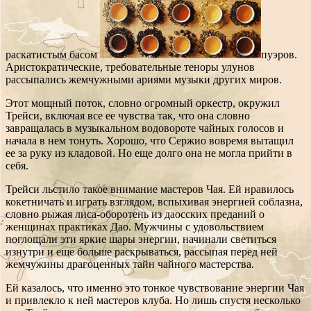
раскатистым басом
пуэров.
Аристократические, требовательные теноры улунов
рассыпались жемчужными ариями музыки других миров.
Этот мощный поток, словно огромный оркестр, окружил
Трейси, включая все ее чувства так, что она словно
завращалась в музыкальном водовороте чайных голосов и
начала в нем тонуть. Хорошо, что Сержио вовремя вытащил
ее за руку из кладовой. Но еще долго она не могла прийти в
себя.
Трейси льстило такое внимание мастеров Чая. Ей нравилось
кокетничать и играть взглядом, вспыхивая энергией соблазна,
словно рыжая лиса-оборотень из даосских преданий о
женщинах практиках Дао. Мужчины с удовольствием
поглощали эти яркие шары энергии, начинали светиться
изнутри и еще больше раскрываться, рассыпая перед ней
жемчужины драгоценных тайн чайного мастерства.
Ей казалось, что именно это тонкое чувствование энергии Чая
и привлекло к ней мастеров клуба. Но лишь спустя несколько