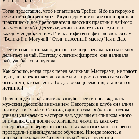
мастеров Дао?
Тогда представьте, чтоб испытывала Трейси. Ибо на первую в
ее жизни собственную чайную церемонию внезапно пришли
практически все преподаватели даосских практик и чайного
искусства клуба. Десять мужчин внимательно следили за
каждым ее движением. И как апофигей в финале явился сам
“Великий и Могучий” Стэн, известный мастер Чая и Дао.
Трейси спасло только одно: она не подозревала, кто на самом
деле пьет ее чай. Поэтому с легким флиртом, она наливала
чай, улыбалась и шутила.
Как хорошо, когда страх перед великими Мастерами, не трясет
руки, не перекрывает дыхание и мы просто позволяем себе
быть теми, кто мы есть. Тогда любая церемония, становится
истинной.
Целую неделю на занятиях в клубе Трейси наслаждалась
мужским даосским вниманием. Некоторых в клубе она злила,
потому что Элиас и Сержио, одни из самых (как она потом
узнала) уважаемых мастеров чая, уделяли ей слишком много
внимания. Они поили ее элитными чаями из каких-то
совершенно невероятно заоблачных даосских монастырей и
проводили индивидуальное обучение. Иногда вместе, а
иногда передавая ее “из рук в руки” друг другу, они