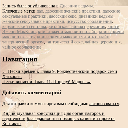
Запись была опубликована в
Дневник ведьмы
.
Ключевые метки
дао
,
даосские женские практики
,
даосские
сексуальные практики
,
даосский секс
,
дневники ведьмы
,
женские сексуальные практики
,
искусство соблазнения
,
кармический гештальт
,
китайская чайная церемония
,
книги
Эжени МакКвин
,
книги эжени макквин онлайн
,
книги эжени
макквин скачать
,
книги эжени макквин читать онлайн
,
тантрический оргазм
,
тантрический секс
,
чайная церемония
,
чайное соблазнение
.
Сообщение
Навигация
навигации
←
Пески времени. Глава 9. Рождественский подарок семи
Хатхорит.
Пески времени. Глава 11. Поцелуй Мадре.
→
Добавить комментарий
Для отправки комментария вам необходимо
авторизоваться
.
Индивидуальная консультация
Для организаторов и
издательств
Благодарность и помощь в развитии проекта
Контакты