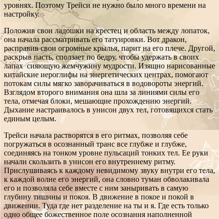
уровнях. Поэтому Трейси не нужно было много времени на
настройку.
Положив свои ладошки на крестец и область между лопаток,
она начала рассматривать его татуировки. Вот дракон,
расправив свои огромные крылья, парит на его плече. Другой,
раскрыв пасть, сползает по бедру, чтобы удержать в своих
лапах сияющую жемчужину мудрости. Изящно нарисованные
китайские иероглифы на энергетических центрах, помогают
потокам силы мягко заворачиваться в водовороты энергий.
Взглядом второго внимания она шла за линиями силы его
тела, отмечая блоки, мешающие прохождению энергий.
Дыхание настраивалось в унисон двух тел, готовящихся стать
единым целым.
Трейси начала растворятся в его ритмах, позволяя себе
погружаться в осознанный транс все глубже и глубже,
соединяясь на тонком уровне пульсаций тонких тел. Ее руки
начали скользить в унисон его внутреннему ритму.
Прислушиваясь к каждому невидимому звуку внутри его тела,
к каждой волне его энергий, она словно туман обволакивала
его и позволяла себе вместе с ним заныривать в самую
глубину тишины и покоя. В движение в покое и покой в
движении. Туда где нет разделение на ты и я. Где есть только
одно общее божественное поле осознания наполненной