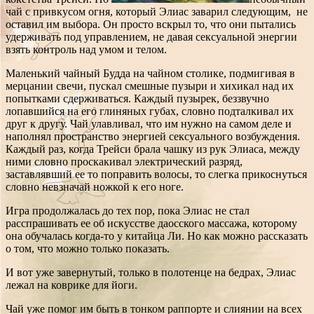
чай с привкусом огня, который Элиас заварил следующим, не
оставил им выбора. Он просто вскрыл то, что они пытались
удерживать под управлением, не давая сексуальной энергии
взять контроль над умом и телом.
Маленький чайный Будда на чайном столике, подмигивая в
мерцании свечи, пускал смешные пузыри и хихикал над их
попытками сдерживаться. Каждый пузырек, беззвучно
лопавшийся на его глиняных губах, словно подталкивал их
друг к другу. Чай улавливал, что им нужно на самом деле и
наполнял пространство энергией сексуального возбуждения.
Каждый раз, когда Трейси брала чашку из рук Элиаса, между
ними словно проскакивал электрический разряд,
заставлявший ее то поправить волосы, то слегка прикоснуться
словно невзначай ножкой к его ноге.
Игра продолжалась до тех пор, пока Элиас не стал
расспрашивать ее об искусстве даосского массажа, которому
она обучалась когда-то у китайца Ли. Но как можно рассказать
о том, что можно только показать.
И вот уже завернутый, только в полотенце на бедрах, Элиас
лежал на коврике для йоги.
Чай уже помог им быть в тонком раппорте и слиянии на всех