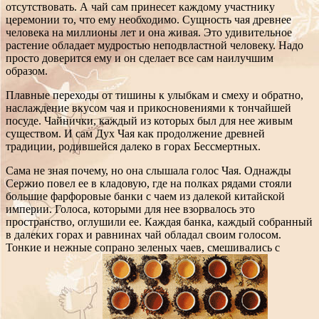
отсутствовать. А чай сам принесет каждому участнику
церемонии то, что ему необходимо. Сущность чая древнее
человека на миллионы лет и она живая. Это удивительное
растение обладает мудростью неподвластной человеку. Надо
просто доверится ему и он сделает все сам наилучшим
образом.
Плавные переходы от тишины к улыбкам и смеху и обратно,
наслаждение вкусом чая и прикосновениями к тончайшей
посуде. Чайнички, каждый из которых был для нее живым
существом. И сам Дух Чая как продолжение древней
традиции, родившейся далеко в горах Бессмертных.
Сама не зная почему, но она слышала голос Чая. Однажды
Сержио повел ее в кладовую, где на полках рядами стояли
большие фарфоровые банки с чаем из далекой китайской
империи. Голоса, которыми для нее взорвалось это
пространство, оглушили ее. Каждая банка, каждый собранный
в далеких горах и равнинах чай обладал своим голосом.
Тонкие и нежные сопрано зеленых чаев, смешивались с