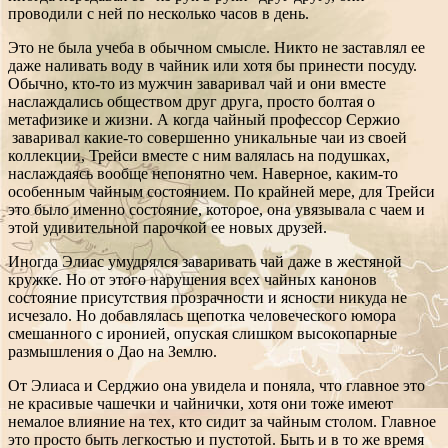
проводили с ней по несколько часов в день.
Это не была учеба в обычном смысле. Никто не заставлял ее
даже наливать воду в чайник или хотя бы принести посуду.
Обычно, кто-то из мужчин заваривал чай и они вместе
наслаждались обществом друг друга, просто болтая о
метафизике и жизни. А когда чайный профессор Сержио
заваривал какие-то совершенно уникальные чаи из своей
коллекции, Трейси вместе с ним валялась на подушках,
наслаждаясь вообще непонятно чем. Наверное, каким-то
особенным чайным состоянием. По крайней мере, для Трейси
это было именно состояние, которое, она увязывала с чаем и
этой удивительной парочкой ее новых друзей.
Иногда Элиас умудрялся заваривать чай даже в жестяной
кружке. Но от этого нарушения всех чайных канонов
состояние присутствия прозрачности и ясности никуда не
исчезало. Но добавлялась щепотка человеческого юмора
смешанного с иронией, опуская слишком высокопарные
размышления о Дао на Землю.
От Элиаса и Серджио она увидела и поняла, что главное это
не красивые чашечки и чайнички, хотя они тоже имеют
немалое влияние на тех, кто сидит за чайным столом. Главное
это просто быть легкостью и пустотой. Быть и в то же время