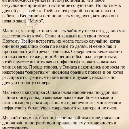
ей возможность увидеть и почувствовать, что такое
безусловное принятие и истинное сочувствие. Но об этом в
другой раз, а сейчас Трейси в очередной раз приехала по
работе в Венецию и остановилась у подруги, которую она
нежно звала “Мамо”.
Мастера, у которых она училась чайному искусству, давно уже
разлетелись из клуба Стэна и каждый шел свои путем.
Поэтому Трейси встретить их могла только случайно, когда
они возвращались сюда по каким-то делам. Именно так и
произошла эта встреча с Элиасом. Совершенно неожиданно
он оказался в те же дни в Венеции и был рад встретиться,
чтобы вместе выпить чая и пофилософствовать о важных
тайнах мира. Проще говоря, у Элиаса накопились вопросы по
некоторым “секретным” нюансам брачных покоев и он хотел
расспросить Трейси, что она видит и думает, находясь по
другую сторону гендера.
Маленькая квартирка Элиаса была наполнена посудой для
чайного искусства, изящными даосскими божествами и
глиняными черепахо-драконами и, конечно же, множеством
нефритовых безделушек сакрального характера и не очень.
Мягкий полумрак и огонь свечи на чайном столе, идеально
дополняли пространство и придавали ему загадочность и
мистичность.