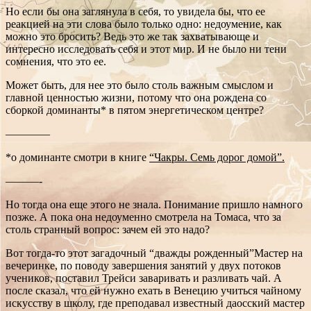
Но если бы она заглянула в себя, то увидела бы, что ее
реакцией на эти слова было только одно: недоумение, как
можно это бросить? Ведь это же так захватывающе и
интересно исследовать себя и этот мир. И не было ни тени
сомнения, что это ее.
Может быть, для нее это было столь важным смыслом и
главной ценностью жизни, потому что она рождена со
сборкой доминанты* в пятом энергетическом центре?
————
*о доминанте смотри в книге
“Чакры. Семь дорог домой”.
———-
Но тогда она еще этого не знала. Понимание пришло намного
позже. А пока она недоуменно смотрела на Томаса, что за
столь странный вопрос: зачем ей это надо?
Вот тогда-то этот загадочный “дважды рожденный”Мастер на
вечеринке, по поводу завершения занятий у двух потоков
учеников, поставил Трейси заваривать и разливать чай. А
после сказал, что ей нужно ехать в Венецию учиться чайному
искусству в школу, где преподавал известный даосский мастер