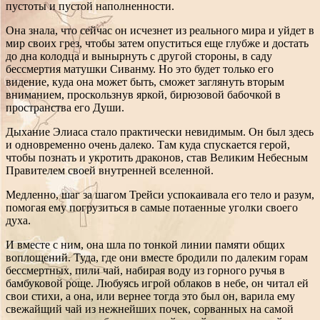
пустоты и пустой наполненности.
Она знала, что сейчас он исчезнет из реального мира и уйдет в
мир своих грез, чтобы затем опуститься еще глубже и достать
до дна колодца и вынырнуть с другой стороны, в саду
бессмертия матушки Сиванму. Но это будет только его
видение, куда она может быть, сможет заглянуть вторым
вниманием, проскользнув яркой, бирюзовой бабочкой в
пространства его Души.
Дыхание Элиаса стало практически невидимым. Он был здесь
и одновременно очень далеко. Там куда спускается герой,
чтобы познать и укротить драконов, став Великим Небесным
Правителем своей внутренней вселенной.
Медленно, шаг за шагом Трейси успокаивала его тело и разум,
помогая ему погрузиться в самые потаенные уголки своего
духа.
И вместе с ним, она шла по тонкой линии памяти общих
воплощений. Туда, где они вместе бродили по далеким горам
бессмертных, пили чай, набирая воду из горного ручья в
бамбуковой роще. Любуясь игрой облаков в небе, он читал ей
свои стихи, а она, или вернее тогда это был он, варила ему
свежайщий чай из нежнейших почек, сорванных на самой