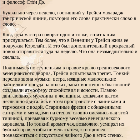
и философ Стэн Дэ.
Буквально через неделю, гостивший у Трейси махарадж
тантрической линии, повторил его слова практически слово в
слово.
Когда два мастера говорят одно и то же, стоит к ним
прислушаться. Тем более, что в Венеции у Трейси жила ее
подружка Кэролайн. И это был дополнительный прекрасный
повод отправиться туда на неделю. Что она незамедлительно и
сделала.
Поднимаясь по ступенькам в правое крыло средневекового
венецианского дворца, Трейси испытывала трепет. Тонкий
перелив звона музыки ветра, изящные малюсенькие
чайнички и посуда на полках, запах восточных благовоний
создавали атмосферу спокойствия и ясности. Плавно
двигающиеся мужчины и женщины, кошачьим шагом
неслышно двигались в этом пространстве с чайниками и
термосами с водой. Старинные фрески с обнаженными
сатирами и менадами на стенах, словно смеялись над этой
тишиной, призывая к бурному веселью венецианского
карнавала. Но тонкий аромат чая, возможно, усмирял их
буйный нрав, чтобы не мешать тем, кто пришел
познакомиться с искусством чайного Дао в этих стенах.