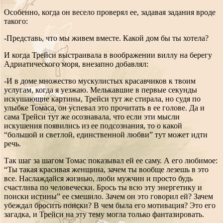
Особенно, когда он весело проверял ее, задавая задания вроде
такого:
-Представь, что мы живем вместе. Какой дом бы ты хотела?
И когда Трейси выстраивала в воображении виллу на берегу
Адриатического моря, внезапно добавлял:
-И в доме множество мускулистых красавчиков к твоим
услугам, когда я уезжаю. Мелькавшие в первые секунды
искушающие картины, Трейси тут же стирала, но судя по
улыбке Томаса, он успевал это прочитать в ее голове. Да и
сама Трейси тут же осознавала, что если эти мысли
искушения появились из ее подсознания, то о какой
“большой и светлой, единственной любви” тут может идти
речь.
Так шаг за шагом Томас показывал ей ее саму. А его любимое:
“Ты такая красивая женщина, зачем ты вообще лезешь в это
все. Наслаждайся жизнью, люби мужчин и просто будь
счастлива по человечески. Брось ты всю эту энергетику и
поиски истины” ее смешило. Зачем он это говорил ей? Зачем
убеждал бросить поиски? В чем была его мотивация? Это его
загадка, и Трейси на эту тему могла только фантазировать.