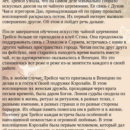
лет, Трейси узнала, что на самом деле изначально собрало
искусных даосов на ее чайную церемонию. Ее связь с Духом
Чая и эгрегором Дао, принадлежащая ей по праву прошлых
воплощений раскрылась потом. Их первый интерес вызвало
совершенно другое. Об этом и пойдет речь дальше.
После завершения обучения искусству чайной церемонии
Трейси больше не приходила в клуб Стэна. Она продолжала
поддерживать связь с Элиасом и Сержем, встречаясь с ними в
других чайных пространствах города. Читая посты друг друга
на фейсбуке, они старались находить время выпить вместе
чай, если одновременно оказывались в Венеции. Но это
становилось все реже и реже из-за занятости каждого в своей
работе.
Но, в любом случае, Трейси часто приезжала в Венецию по
делам и в гости к своей подружке Кэролайн. В этом
воплощении их женская дружба, проходящая через врата
песков времени, была даром Богов. Линия судьбы сводила их
из жизни в жизнь, ритуал за ритуалом, в разных телах, с
разными именами, в разных странах и по разные стороны
барьеров. Их общая память помогала им в работе и в жизни.
Поэтому для Трейси каждая встреча была особенной и
наполненной нежностью и огромной любовью. В этом
воплощении Кэролайн была первым человеком, который дал