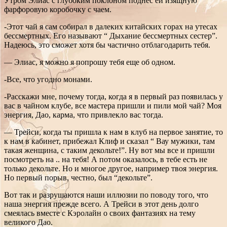
Утром Элиас с глубоким поклоном поднес ей изящную
фарфоровую коробочку с чаем.
-Этот чай я сам собирал в далеких китайских горах на утесах
бессмертных. Его называют “ Дыхание бессмертных сестер”.
Надеюсь, это сможет хотя бы частично отблагодарить тебя.
— Элиас, я можно я попрошу тебя еще об одном.
-Все, что угодно монами.
-Расскажи мне, почему тогда, когда я в первый раз появилась у
вас в чайном клубе, все мастера пришли и пили мой чай? Моя
энергия, Дао, карма, что привлекло вас тогда.
— Трейси, когда ты пришла к нам в клуб на первое занятие, то
к нам в кабинет, прибежал Клиф и сказал “ Вау мужики, там
такая женщина, с таким декольте!”. Ну вот мы все и пришли
посмотреть на .. на тебя! А потом оказалось, в тебе есть не
только декольте. Но и многое другое, например твоя энергия.
Но первый порыв, честно, был “декольте”.
Вот так и разрушаются наши иллюзии по поводу того, что
наша энергия прежде всего. А Трейси в этот день долго
смеялась вместе с Кэролайн о своих фантазиях на тему
великого Дао.