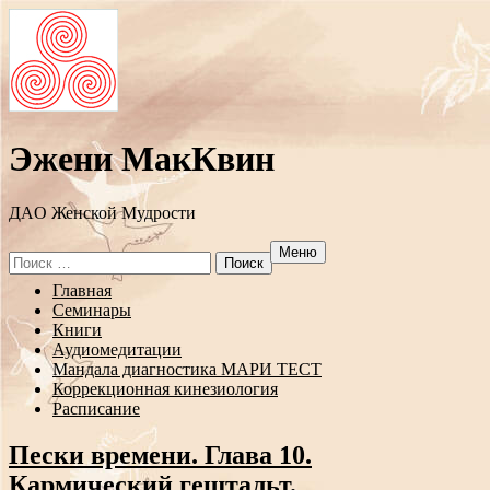
Эжени МакКвин
ДAO Женской Мудрости
Меню
Search
for:
Перейти
Главная
к
Семинары
содержанию
Книги
Аудиомедитации
Мандала диагностика МАРИ ТЕСТ
Коррекционная кинезиология
Расписание
Пески времени. Глава 10.
Кармический гештальт.