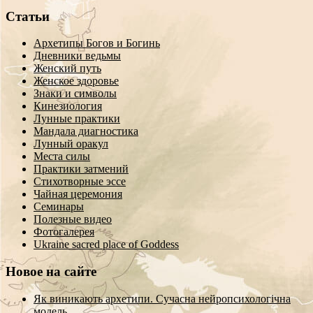
Статьи
Архетипы Богов и Богинь
Дневники ведьмы
Женский путь
Женское здоровье
Знаки и символы
Кинезиология
Лунные практики
Мандала диагностика
Лунный оракул
Места силы
Практики затмений
Стихотворные эссе
Чайная церемония
Семинары
Полезные видео
Фотогалерея
Ukraine sacred place of Goddess
Новое на сайте
Як виникають архетипи. Сучасна нейропсихологічна
модель