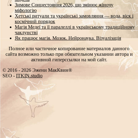
Зимове Сонцестояння 2026, що змінює жіночу
міфологію
Хетські ритуали та українські замовляння — вода, віск і
космічний порядок
Магія Медеї та її паралеллі в українському традиційному
чаклунстві
Як працює магія. Мозок. Нейронаука. Візуалізація
Полное или частичное копирование материалов данного
сайта возможно только при обязательном указании автора и
активной гиперссылки на мой сайт.
© 2016 - 2026 Эжени МакКвин®
SEO
-
ITKIN.studio