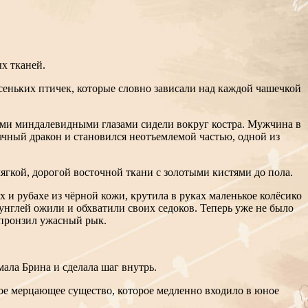
х тканей.
сеньких птичек, которые словно зависали над каждой чашечкой
ыми миндалевидными глазами сидели вокруг костра. Мужчина в
рачный дракон и становился неотъемлемой частью, одной из
мягкой, дорогой восточной ткани с золотыми кистями до пола.
и рубахе из чёрной кожи, крутила в руках маленькое колёсико
нглей ожили и обхватили своих седоков. Теперь уже не было
о пронзил ужасный рык.
мала Брина и сделала шаг внутрь.
ное мерцающее существо, которое медленно входило в юное