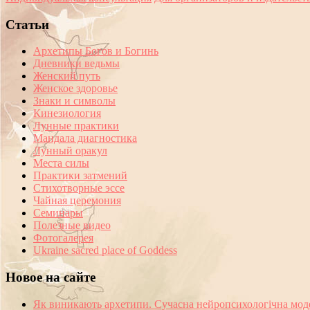
Статьи
Архетипы Богов и Богинь
Дневники ведьмы
Женский путь
Женское здоровье
Знаки и символы
Кинезиология
Лунные практики
Мандала диагностика
Лунный оракул
Места силы
Практики затмений
Стихотворные эссе
Чайная церемония
Семинары
Полезные видео
Фотогалерея
Ukraine sacred place of Goddess
Новое на сайте
Як виникають архетипи. Сучасна нейропсихологічна мод