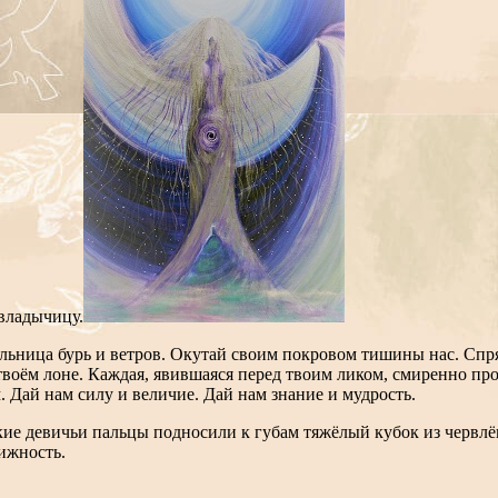
 владычицу.
льница бурь и ветров. Окутай своим покровом тишины нас. Спря
твоём лоне. Каждая, явившаяся перед твоим ликом, смиренно про
. Дай нам силу и величие. Дай нам знание и мудрость.
е девичьи пальцы подносили к губам тяжёлый кубок из червлёно
ижность.