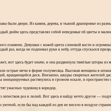
ава были двери. Из камня, дерева, в тканой драпировке из разны
аждый дюйм здесь представлял собой неведомые ей цветы и малю
ного пламени. Девушки с кожей цвета слоновой кости и огромн
дый раз, когда он поднимал руки к небу, оттуда спускался приз
ет, вот здесь будет иначе, и она раздвинула тяжёлые шторы из 
ли острые мечи в форме полумесяца. Высокая женщина в штанах 
щий, вращающийся диск. Внезапно, шкуры свирепых жителей джу
Губы инициируемых растянулись в грозном оскале, и пространств
стят ужасных чудовищ в коридор.
 лепестков роз и лилий. Вот здесь я найду нечто другое — поду
и уютной, если бы над каждой из дев не висело в воздухе стран