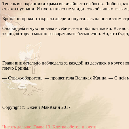
Теперь вы охранники храма величайшего из богов. Любого, кто 
стража пустыни. И пусть никто не увидит это обычным глазом, 
Брина осторожно закрыла двери и опустилась на пол в этом ст
Она видела и чувствовала в себе все эти облики-маски. Все до
ткани, которую можно разворачивать бесконечно. Но, что будет
Гвави внимательно наблюдала за каждой из девушек в круге но
плечо Брины.
— Страж-оборотень. — прошептала Великая Жрица. — С ней м
Copyright © Эжени МакКвин 2017
Читать дальше. Глава 19. Клетка обетов и клятв.