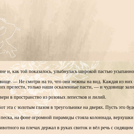
рине и, как той показалось, улыбнулась широкой пастью усыпан
ще. — Не смотри на то, что они нежны на вид. Каждая из них 
 их прелести, только наши оскаленные пасти, — и чудовище за
вери в пространство из розовых лепестков и лилий.
от эта с золотым глазом в треугольнике на дверях. Пусть это буд
 песка, на фоне огромной пирамиды стояла колоннада, верхушки
ивотного на плечах держал в руках свиток и вёл речь с сидящи