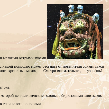
ной мелкими острыми зубами.
с нашей помощью может отогнать от повелителя сонмы духов
лилось хриплым смехом, — Смотри внимательнее, — узнаёшь?
ет она.
 которой венчали женские головы, с бирюзовыми завитками.
м в тени колонн юношами.