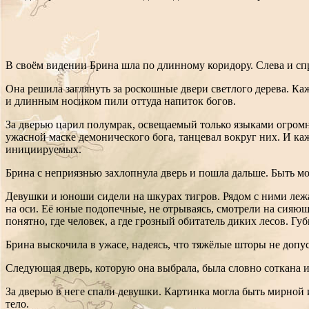
В своём видении Брина шла по длинному коридору. Слева и спр
Она решила заглянуть за роскошные двери светлого дерева. К
и длинным носиком пили оттуда напиток богов.
За дверью царил полумрак, освещаемый только языками огром
ужасной маске демонического бога, танцевал вокруг них. И каж
инициируемых.
Брина с неприязнью захлопнула дверь и пошла дальше. Быть мож
Девушки и юноши сидели на шкурах тигров. Рядом с ними лежа
на оси. Её юные подопечные, не отрываясь, смотрели на сияю
понятно, где человек, а где грозный обитатель диких лесов. 
Брина выскочила в ужасе, надеясь, что тяжёлые шторы не допу
Следующая дверь, которую она выбрала, была словно соткана из
За дверью в неге спали девушки. Картинка могла быть мирной 
тело.