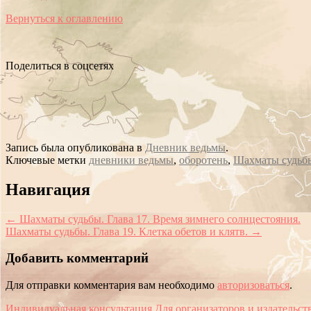
Вернуться к оглавлению
Поделиться в соцсетях
Запись была опубликована в
Дневник ведьмы
.
Ключевые метки
дневники ведьмы
,
оборотень
,
Шахматы судьбы
Сообщение
Навигация
навигации
←
Шахматы судьбы. Глава 17. Время зимнего солнцестояния.
Шахматы судьбы. Глава 19. Клетка обетов и клятв.
→
Добавить комментарий
Для отправки комментария вам необходимо
авторизоваться
.
Индивидуальная консультация
Для организаторов и издательст