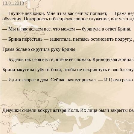
13.01.2018
— Глупые девчонки. Мне из-за вас сейчас попадёт, — Грама не
обучения. Покорность и беспрекословное служение, вот чего ж
— Мы и так делаем всё, что можем — буркнула в ответ Брина.
— Брина перестань — зашептала, пытаясь остановить подругу,
Грама больно скрутила руку Брины.
— Будешь так себя вести, я тебе её сломаю. Криворукая жрица 
Брина закусила губу от боли, чтобы не вскрикнуть и зло блесну
— Идите скорее в дом. Сейчас начнут ритуал. — И Грама резко
Девушки сидели вокруг алтаря Йоля. Их лица были закрыты бе