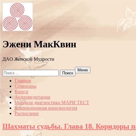
Эжени МакКвин
ДAO Женской Мудрости
Меню
Search
for:
Перейти
Главная
к
Семинары
содержанию
Книги
Аудиомедитации
Мандала диагностика МАРИ ТЕСТ
Коррекционная кинезиология
Расписание
Шахматы судьбы. Глава 18. Коридоры п