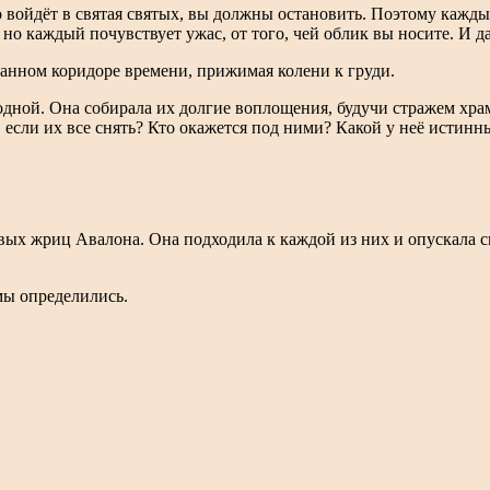
войдёт в святая святых, вы должны остановить. Поэтому каждый 
но каждый почувствует ужас, от того, чей облик вы носите. И да
ранном коридоре времени, прижимая колени к груди.
 одной. Она собирала их долгие воплощения, будучи стражем хра
, если их все снять? Кто окажется под ними? Какой у неё истинн
вых жриц Авалона. Она подходила к каждой из них и опускала с
ы определились.