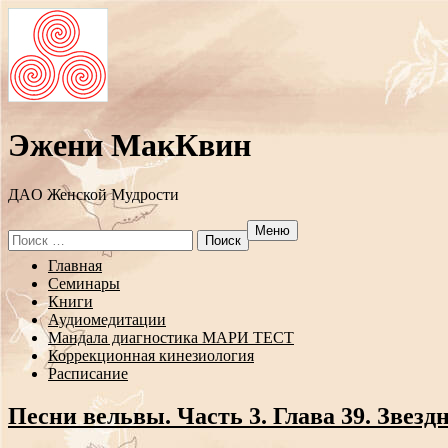
Эжени МакКвин
ДAO Женской Мудрости
Меню
Search
for:
Перейти
Главная
к
Семинары
содержанию
Книги
Аудиомедитации
Мандала диагностика МАРИ ТЕСТ
Коррекционная кинезиология
Расписание
Песни вельвы. Часть 3. Глава 39. Звезд