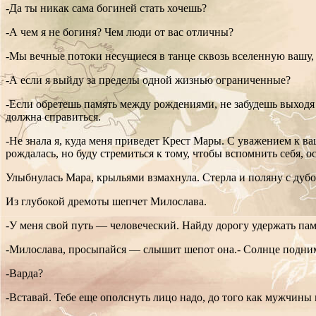
-Да ты никак сама богиней стать хочешь?
-А чем я не богиня? Чем люди от вас отличны?
-Мы вечные потоки несущиеся в танце сквозь вселенную вашу,
-А если я выйду за пределы одной жизнью ограниченные?
-Если обретешь память между рождениями, не забудешь выходя 
должна справиться.
-Не знала я, куда меня приведет Крест Мары. С уважением к ва
рождалась, но буду стремиться к тому, чтобы вспомнить себя,
Улыбнулась Мара, крыльями взмахнула. Стерла и поляну с дуб
Из глубокой дремоты шепчет Милослава.
-У меня свой путь — человеческий. Найду дорогу удержать па
-Милослава, просыпайся — слышит шепот она.- Солнце поднимае
-Варда?
-Вставай. Тебе еще ополснуть лицо надо, до того как мужчины 