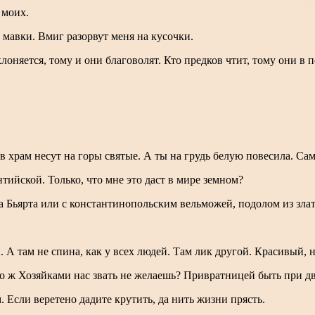
 моих.
мавки. Вмиг разорвут меня на кусочки.
лоняется, тому и они благоволят. Кто предков чтит, тому они в 
в храм несут на горы святые. А ты на грудь белую повесила. Сам
нтийской. Только, что мне это даст в мире земном?
 за Бьярта или с константинопольским вельможей, подолом из зл
 А там не спина, как у всех людей. Там лик другой. Красивый, 
то ж Хозяйками нас звать не желаешь? Привратницей быть при дв
 Если веретено дадите крутить, да нить жизни прясть.