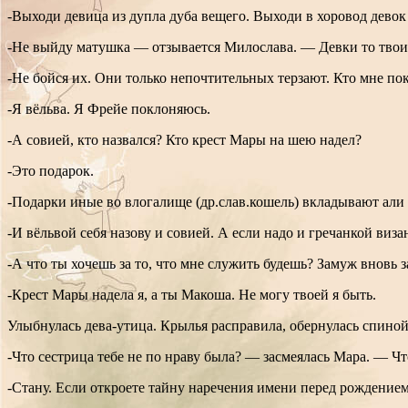
-Выходи девица из дупла дуба вещего. Выходи в хоровод девок
-Не выйду матушка — отзывается Милослава. — Девки то твои 
-Не бойся их. Они только непочтительных терзают. Кто мне пок
-Я вёльва. Я Фрейе поклоняюсь.
-А совией, кто назвался? Кто крест Мары на шею надел?
-Это подарок.
-Подарки иные во влогалище (др.слав.кошель) вкладывают али 
-И вёльвой себя назову и совией. А если надо и гречанкой виза
-А что ты хочешь за то, что мне служить будешь? Замуж вновь
-Крест Мары надела я, а ты Макоша. Не могу твоей я быть.
Улыбнулась дева-утица. Крылья расправила, обернулась спиной.
-Что сестрица тебе не по нраву была? — засмеялась Мара. — Ч
-Стану. Если откроете тайну наречения имени перед рождением.