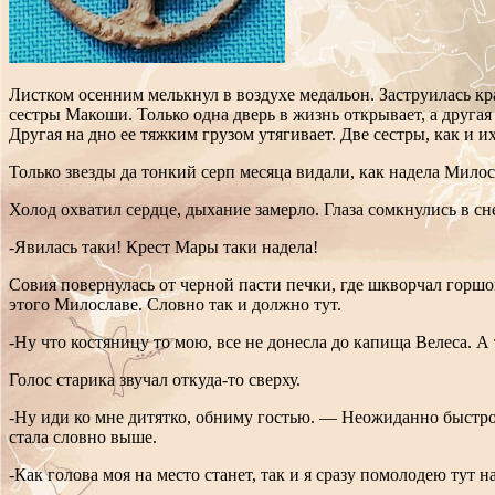
Листком осенним мелькнул в воздухе медальон. Заструилась кр
сестры Макоши. Только одна дверь в жизнь открывает, а другая 
Другая на дно ее тяжким грузом утягивает. Две сестры, как и 
Только звезды да тонкий серп месяца видали, как надела Мило
Холод охватил сердце, дыхание замерло. Глаза сомкнулись в сн
-Явилась таки! Крест Мары таки надела!
Совия повернулась от черной пасти печки, где шкворчал горшок
этого Милославе. Словно так и должно тут.
-Ну что костяницу то мою, все не донесла до капища Велеса. А
Голос старика звучал откуда-то сверху.
-Ну иди ко мне дитятко, обниму гостью. — Неожиданно быстро
стала словно выше.
-Как голова моя на место станет, так и я сразу помолодею тут 