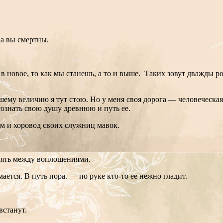
 а вы смертны.
в новое, то как мы станешь, а то и выше. Таких зовут дважды р
шему величию я тут стою. Но у меня своя дорога — человеческая.
 осознать свою душу древнюю и путь ее.
ом и хоровод своих служниц мавок.
мять между воплощениями.
тся. В путь пора. — по руке кто-то ее нежно гладит.
встанут.