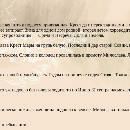
асная нить к подвесу привязанная. Крест да с перекладинками в
ее запирает. Зима для одной дом родной, вторая летом хороводит
их супроводницы — Среча и Несреча, Доля и Недоля.
слава Крест Мары на грудь белую. Последний дар старой Совии,
е тяжком. Словно в колодец провалилась в дремоту Милослава. Л
 с кашей и улыбнулась. Рядом на припечке сидел Стоян. Только н
 то уж надоело без головы ходить то по Ирию. И сестра насмехае
 и легко пожилая женщина подошла к вельве. Милослава только 
на пребывании.