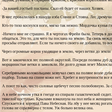
-За вашей гостьей посланы. Сказ ей будет от наших Хозяек.
В миг провалилась в никуда изба Совии и Стояна. Лес дремучи
Кто-то тихо коснулся ноги, мягко так нежно. Мордочка кунья г
-Ничего мне не страшно. Я в чертогах Фрейи была. Теперь в до
общаться. Это то, для чего ты послана на землю. Ты связь ме
просьбы отправляют. Если ты ничего своего не добавила, то вс
Через огромные корни уходящие в землю, через ветви до земли
Вот и закончился лес поляной округлой. Посреди поляны дуб др
морщинистые ветки и замолкли. Не долго думая лезет Милослав
Серебряными колокольцами зазвучал смех на поляне возле дуба.
подбор. Только на спине кожи нет. Хребет и внутренности все 
А поют то как, чисто соловьи щебечут песню полюбовную. За сер
А в небе ночном утка в гнезде из спирали галактической сидит.
тяжелой поступью. Крылами взмахнула на пол неба и женщиной
Спускается в хоровод Пава Небесная. На лбу у нее месяц рогат
голова не соразмерна с телом. Уж больно велика она.