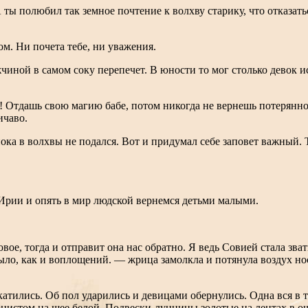
ты полюбил так земное почтение к волхву старику, что отказатьс
ом. Ни почета тебе, ни уважения.
чиной в самом соку перепечет. В юности то мог столько девок ис
й! Отдашь свою магию бабе, потом никогда не вернешь потерянно
ичаво.
 пока в волхвы не подался. Вот и придумал себе заповет важный.
 Ирии и опять в мир людской вернемся детьми малыми.
вое, тогда и отправит она нас обратно. Я ведь Совией стала зва
ыло, как и воплощений. — жрица замолкла и потянула воздух нос
атились. Об пол ударились и девицами обернулись. Одна вся в тря
онистом на шее белой. Подвески-лунницы золотые на лентах в оч