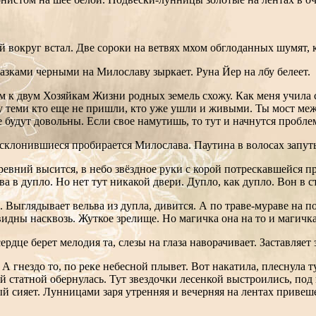
й вокруг встал. Две сороки на ветвях мхом обглоданных шумят, 
лазками черными на Милославу зыркает. Руна Йер на лбу белеет.
м к двум Хозяйкам Жизни родных земель схожу. Как меня учила с
жду теми кто еще не пришли, кто уже ушли и живыми. Ты мост ме
е будут довольны. Если свое намутишь, то тут и начнутся пробле
 склонившиеся пробирается Милослава. Паутина в волосах запуты
евний высится, в небо звёздное руки с корой потрескавшейся пр
а в дупло. Но нет тут никакой двери. Дупло, как дупло. Вон в 
 Выглядывает вельва из дупла, дивится. А по траве-мураве на п
видны насквозь. Жуткое зрелище. Но магичка она на то и магичк
дце берет мелодия та, слезы на глаза наворачивает. Заставляет 
 А гнездо то, по реке небесной плывет. Вот накатила, плеснула 
 статной обернулась. Тут звездочки лесенкой выстроились, под
ый сияет. Лунницами заря утренняя и вечерняя на лентах привеш