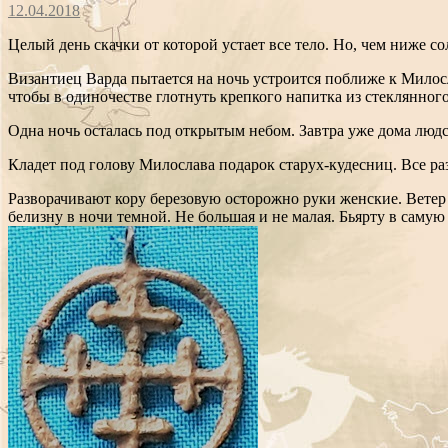
12.04.2018
Целый день скачки от которой устает все тело. Но, чем ниже с
Византиец Варда пытается на ночь устроится поближе к Милосла
чтобы в одиночестве глотнуть крепкого напитка из стеклянного
Одна ночь осталась под открытым небом. Завтра уже дома людс
Кладет под голову Милослава подарок старух-кудесниц. Все раз
Разворачивают кору березовую осторожно руки женские. Ветер 
белизну в ночи темной. Не большая и не малая. Бьярту в самую 