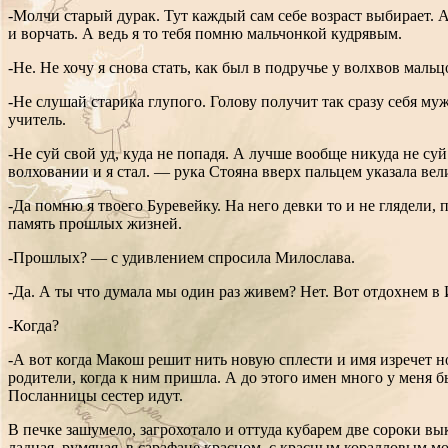
-Молчи старый дурак. Тут каждый сам себе возраст выбирает. А 
и ворчать. А ведь я то тебя помню мальчонкой кудрявым.
-Не. Не хочу я снова стать, как был в подручье у волхвов мальц
-Не слушай старика глупого. Голову получит так сразу себя муж
учитель.
-Не суй свой уд, куда не попадя. А лучше вообще никуда не су
волховании и я стал. — рука Стояна вверх пальцем указала вел
-Да помню я твоего Буревейку. На него девки то и не глядели,
память прошлых жизней.
-Прошлых? — с удивлением спросила Милослава.
-Да. А ты что думала мы один раз живем? Нет. Вот отдохнем в
-Когда?
-А вот когда Макош решит нить новую сплести и имя изречет но
родители, когда к ним пришла. А до этого имен много у меня б
Посланницы сестер идут.
В печке зашумело, загрохотало и оттуда кубарем две сороки вык
ладная, румяная, в сарафане красном, с красным коралловым м