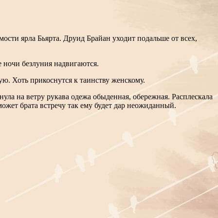
мости ярла Бьярта. Друид Брайан уходит подальше от всех,
е ночи безлуния надвигаются.
ую. Хоть прикоснутся к таинству женскому.
ула на ветру рукава одежа обыденная, обережная. Расплескала
 может брата встречу так ему будет дар неожиданный.