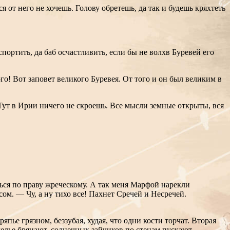
я от него не хочешь. Голову обретешь, да так и будешь кряхтеть
портить, да баб осчастливить, если бы не волхв Буревей его
го! Вот заповет великого Буревея. От того и он был великим в
 Тут в Ирии ничего не скроешь. Все мысли земные открыты, вся
ться по праву жреческому. А так меня Марфой нарекли
ом. — Чу, а ну тихо все! Пахнет Сречей и Несречей.
пье грязном, беззубая, худая, что одни кости торчат. Вторая
елье бряцают, солнечных зайчиков по стенам пускают.