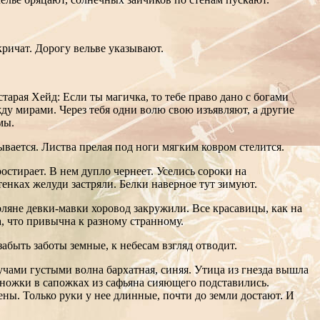
кричат. Дорогу вельве указывают.
тарая Хейд: Если ты магичка, то тебе право дано с богами
жду мирами. Через тебя одни волю свою изъявляют, а другие
мы.
вается. Листва прелая под ноги мягким ковром стелится.
остирает. В нем дупло чернеет. Уселись сороки на
стенках желуди застряли. Белки наверное тут зимуют.
оляне девки-мавки хоровод закружили. Все красавицы, как на
а, что привычна к разному странному.
забыть заботы земные, к небесам взгляд отводит.
тучами густыми волна бархатная, синяя. Утица из гнезда вышла
 ножки в сапожках из сафьяна сияющего подставились.
ены. Только руки у нее длинные, почти до земли достают. И