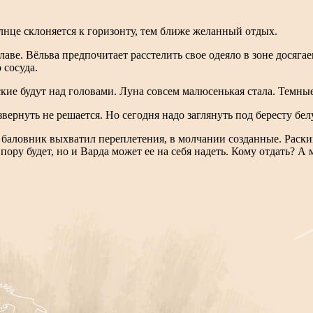
олнце склоняется к горизонту, тем ближе желанный отдых.
ве. Вёльва предпочитает расстелить свое одеяло в зоне досягае
 сосуда.
кие будут над головами. Луна совсем малюсенькая стала. Темны
вернуть не решается. Но сегодня надо заглянуть под бересту бел
баловник выхватил переплетения, в молчании созданные. Раскин
пору будет, но и Варда может ее на себя надеть. Кому отдать? А