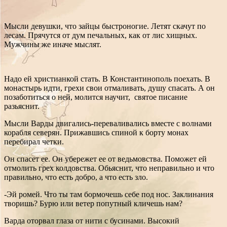
Мысли девушки, что зайцы быстроногие. Летят скачут по
лесам. Прячутся от дум печальных, как от лис хищных.
Мужчины же иначе мыслят.
Надо ей христианкой стать. В Константинополь поехать. В
монастырь идти, грехи свои отмаливать, душу спасать. А он
позаботиться о ней, молится научит, святое писание
разьяснит.
Мысли Варды двигались-переваливались вместе с волнами
корабля северян. Прижавшись спиной к борту монах
перебирал четки.
Он спасет ее. Он убережет ее от ведьмовства. Поможет ей
отмолить грех колдовства. Обьяснит, что неправильно и что
правильно, что есть добро, а что есть зло.
-Эй ромей. Что ты там бормочешь себе под нос. Заклинания
творишь? Бурю или ветер попутный кличешь нам?
Варда оторвал глаза от нити с бусинами. Высокий