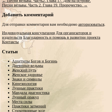
←
Песни вельвы. Часть2. Глава 17. Дом на острове.
Песни вёльвы. Часть 2. Глава 19. Пророчество.
→
Добавить комментарий
Для отправки комментария вам необходимо
авторизоваться
.
Индивидуальная консультация
Для организаторов и
издательств
Благодарность и помощь в развитии проекта
Контакты
Статьи
Архетипы Богов и Богинь
Дневники ведьмы
Женский путь
Женское здоровье
Знаки и символы
Кинезиология
Лунные практики
Мандала диагностика
Лунный оракул
Места силы
Практики затмений
Стихотворные эссе