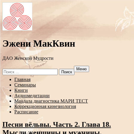
Эжени МакКвин
ДAO Женской Мудрости
Меню
Search
for:
Перейти
Главная
к
Семинары
содержанию
Книги
Аудиомедитации
Мандала диагностика МАРИ ТЕСТ
Коррекционная кинезиология
Расписание
Песни вёльвы. Часть 2. Глава 18.
Мысли женщины и мужчины.