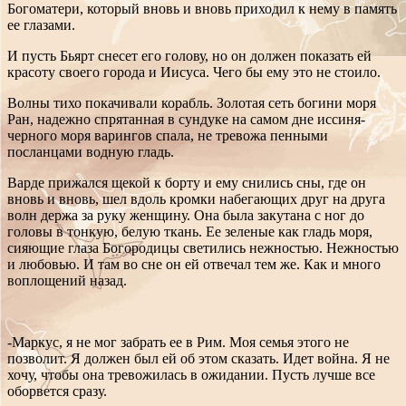
Богоматери, который вновь и вновь приходил к нему в память
ее глазами.
И пусть Бьярт снесет его голову, но он должен показать ей
красоту своего города и Иисуса. Чего бы ему это не стоило.
Волны тихо покачивали корабль. Золотая сеть богини моря
Ран, надежно спрятанная в сундуке на самом дне иссиня-
черного моря варингов спала, не тревожа пенными
посланцами водную гладь.
Варде прижался щекой к борту и ему снились сны, где он
вновь и вновь, шел вдоль кромки набегающих друг на друга
волн держа за руку женщину. Она была закутана с ног до
головы в тонкую, белую ткань. Ее зеленые как гладь моря,
сияющие глаза Богородицы светились нежностью. Нежностью
и любовью. И там во сне он ей отвечал тем же. Как и много
воплощений назад.
-Маркус, я не мог забрать ее в Рим. Моя семья этого не
позволит. Я должен был ей об этом сказать. Идет война. Я не
хочу, чтобы она тревожилась в ожидании. Пусть лучше все
оборвется сразу.