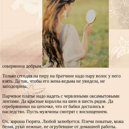
северянина добрым.
Только сегодня на пиру на братчине надо пару волос у него
взять. Да так, чтобы его жена-ведьма не увидела, не
заподозрила.
Парчевое платье надо надеть с червлеными оксамытовыми
лентами. Да красные кораллы на шею в шесть рядов. Да
серебрянники на цепочке, что от бабки достались в
наследство. Пусть мужчины смотрят с восхищением.
Ох, хороша Гюрята. Любой залюбуется. Плечи покатые, кожа
белая, руки нежные, не огрубевшие от домашней работы.