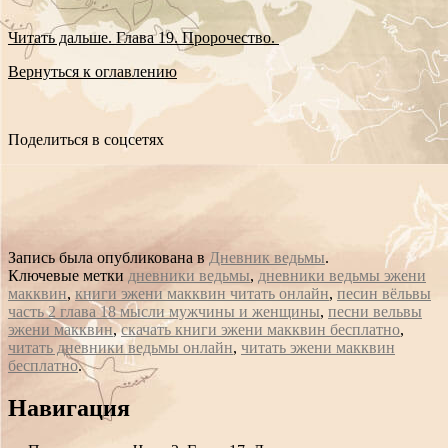
Читать дальше. Глава 19. Пророчество.
Вернуться к оглавлению
Поделиться в соцсетях
Запись была опубликована в
Дневник ведьмы
.
Ключевые метки
дневники ведьмы
,
дневники ведьмы эжени
макквин
,
книги эжени макквин читать онлайн
,
песин вёльвы
часть 2 глава 18 мысли мужчины и женщины
,
песни вельвы
эжени макквин
,
скачать книги эжени макквин бесплатно
,
читать дневники ведьмы онлайн
,
читать эжени макквин
бесплатно
.
Сообщение
Навигация
навигации