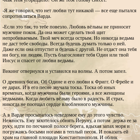
-Я же говорил, что нет любви тут никакой — все еще пытался
сопротивляться Варда.
-Если это так, то тебе повезло. Любовь вёльвы не приносит
мужчине покоя. Да она может сделать твой щит
непробиваемым. Твой меч всегда острым. Но никогда ведьма
не даст тебе свободы. Всегда будешь думать только о ней.
Даже если она отпустит и будешь с другой. Не отдаст она тебя
ни богу, ни людям. Пусть благословит тебя Один или твой
Иисус и спасет от любви ведьмы.
Викинг отвернулся и уставился на волны. А потом запел.
О древних богах. Об Одине и его любви к Фригг. О Фрейе и
ее дарах. И в его песне звучала тоска. Тоска об иных
временах, когда мужчины были героями, а все женщины
ведьмами. Когда любить вёльву было в радость. И страх,
никогда не посещал сердце влюбленного мужчины.
А в Варде просыпалось неведомое ему до этого чувство.
Нежность. Ему захотелось обнять Йеруну, а потом держа ее за
руку, идти по песчаной полосе берега, вдыхая запах моря и
погружаясь босыми ногами в теплый песок. И показать ей
храм на главной площади Константинополя. И облик