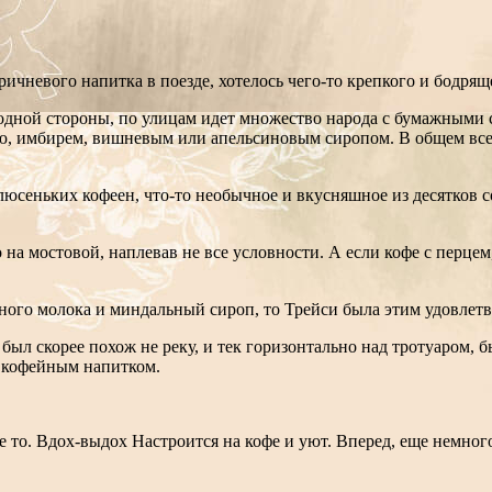
ичневого напитка в поезде, хотелось чего-то крепкого и бодря
одной стороны, по улицам идет множество народа с бумажными с
ью, имбирем, вишневым или апельсиновым сиропом. В общем все
юсеньких кофеен, что-то необычное и вкусняшное из десятков с
о на мостовой, наплевав не все условности. А если кофе с перце
ного молока и миндальный сироп, то Трейси была этим удовлетв
 был скорее похож не реку, и тек горизонтально над тротуаром,
е кофейным напитком.
е то. Вдох-выдох Настроится на кофе и уют. Вперед, еще немног