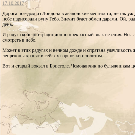
17.10.2017
Дорога поездом из Лондона в авалонские местности, не так уж 
небе нарисовали руну Гебо. Значит будет обмен дарами. Ой, раду
день.
И радуга конечно традиционно прекрасный знак везения. Но…то
смотреть в небо.
Может в этих радугах и вечном дожде и спратана удачливость 
лепреконы хранят в сейфах горшочки с золотом.
Вот и старый вокзал в Бристоле. Чемоданчик по булыжникам цо