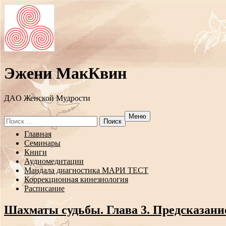
Эжени МакКвин
ДAO Женской Мудрости
Меню
Search
for:
Перейти
Главная
к
Семинары
содержанию
Книги
Аудиомедитации
Мандала диагностика МАРИ ТЕСТ
Коррекционная кинезиология
Расписание
Шахматы судьбы. Глава 3. Предсказани