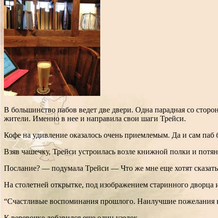
В большинство пабов ведет две двери. Одна парадная со сторо
жители. Именно в нее и направила свои шаги Трейси.
Кофе на удивление оказалось очень приемлемым. Да и сам паб
Взяв чашечку, Трейси устроилась возле книжной полки и потяну
Послание? — подумала Трейси — Что же мне еще хотят сказать
На столетней открытке, под изображением старинного дворца и
“Счастливые воспоминания прошлого. Наилучшие пожелания н
К веревочке добавился еще один узелок.