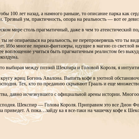
чтобы 100 лет назад, а намного раньше, то описание парка как с
. Трезвый ум, практичность, опора на реальность — вот ее девиз
ком мире столь прагматичный, даже в чем то атеистический по
 ты не опираешься на реальность, не перепроверяешь что ты вид
т. Ибо многие лирики-фантазеры, идущие в магию со светлой ве
ее воплощение учиться быть прагматичным реалистом без выкуде
 колдуна.
 то выбирая между поэзий Шекпира и Головой Короля, я интуит
риц Богинь Авалона. Выпить кофе в уютной обстановочке было бы самое
оба Господня. Тех, кто по преданию скрывают Грааль и еще множест
ства, давно исчезнувшего с официальной арены истории. Многоо
дня. Шекспир — Голова Короля. Приправим это все Дион Форч
на приведет. А пока…зайду ка я все-таки на чашечку кофе к Шек