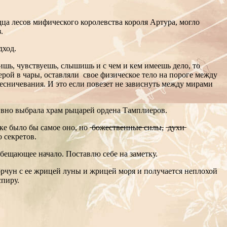
ердца лесов мифического королевства короля Артура, могло
.
дход.
ишь, чувствуешь, слышишь и с чем и кем имеешь дело, то
рой в чары, оставляли свое физическое тело на пороге между
сничевания. И это если повезет не зависнуть между мирами
ивно выбрала храм рыцарей ордена Тамплиеров.
 оно, но ̶б̶о̶ж̶е̶с̶т̶в̶е̶н̶н̶ы̶е̶ ̶с̶и̶л̶ы̶, ̶д̶у̶х̶и̶
во секретов.
бещающее начало. Поставлю себе на заметку.
ун с ее жрицей луны и жрицей моря и получается неплохой
спиру.