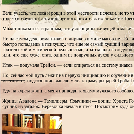
Если учесть, что леса и рощи в этой местности исчезли, не то 
только возбудить фантазию буйного писателя, но никак не Треси
Может показаться странным, что у женщины живущей в магичес
Но на самом деле романтиков и лириков в мире магов нет. Если
быстро попадаешь в психушку, что еще не самый худший вариан
физической и магической реальностью, а затем шли в следующ
или, что еще хуже, стать одним из подручных духов у сильного
Итак — подумала Трейси, — если опираться на систему знаков
Но, сейчас мой путь лежит на первую инициацию и обучение в кругу ж
̶м̶е̶с̶т̶н̶о̶с̶т̶и̶, подсознание вывело меня к храму рыцарей Гр
Еду на курсы жриц, а меня приводят к храму мужского сообще
Жрицы Авалона — Тамплиеры. Язычники — воины Христа Госпо
супчик из загадок. Веревочка начала виться. Посмотрим куда о