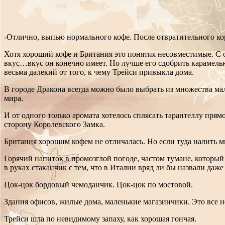
-Отлично, выпью нормального кофе. После отвратительного кор
Хотя хороший кофе и Британия это понятия несовместимые. С 
вкус…вкус он конечно имеет. Но лучше его сдобрить карамел
весьма далекий от того, к чему Трейси привыкла дома.
В городе Дракона всегда можно было выбрать из множества мал
мира.
И от одного только аромата хотелось сплясать тарантеллу прям
сторону Королевского Замка.
Британия хорошим кофем не отличалась. Но если туда налить м
Горячий напиток в промозглой погоде, частом тумане, который
в руках стаканчик с тем, что в Италии вряд ли бы назвали даж
Цок-цок бордовый чемоданчик. Цок-цок по мостовой.
Здания офисов, жилые дома, маленькие магазинчики. Это все н
Трейси шла по невидимому запаху, как хорошая гончая.