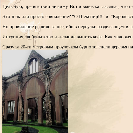
Цель чую, препятствий не вижу. Вот и вывеска гласящая, что п
Это знак или просто совпадение? “О Шекспир!!!” и “Королевск
Но провидение решило за нее, ибо в переулке разделяющем влас
Интуиция, любопытство и желание выпить кофе. Как мало женщ
Сразу за 20-ти метровым проулочком бурно зеленели деревья н