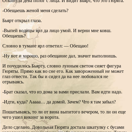
Откинула дева полог с лица. И видит Бьярт, что это Гюрята.
-Обещаешь женой меня сделать?
Бьярт открыл глаза.
-Выпей водицы ярл да лицо умой. И верни мне ковш.
Обещаешь?
Словно в тумане ярл ответил: — Обещаю!
-Ну вот и хорошо, раз обещание дал, значит выполнишь.
И почудилось Бьярту, словно лунным светом сияет фигура
Гюряты. Прямо как во сне его. Как завороженный не может
глаз отвести. Так бы и сидел да на нее любовался не
отрываясь.
-Брат сказал, что из дома за вами прислали. Вам идти надо.
-Идти, куда? Ааааа… да домой. Зачем? Что я там забыл?
Пошатываясь, то ли от вина выпитого вечером, то ли он еще
чего ушел викинг за ворота.
Дело сделано. Довольная Гюрята достала шкатулку с бусами