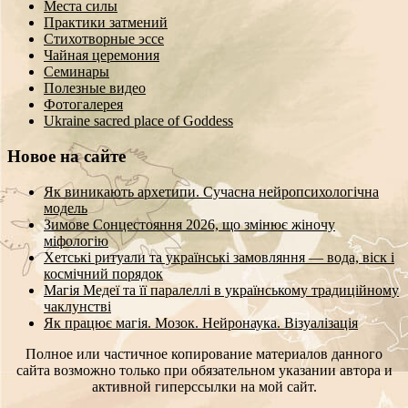
Места силы
Практики затмений
Стихотворные эссе
Чайная церемония
Семинары
Полезные видео
Фотогалерея
Ukraine sacred place of Goddess
Новое на сайте
Як виникають архетипи. Сучасна нейропсихологічна
модель
Зимове Сонцестояння 2026, що змінює жіночу
міфологію
Хетські ритуали та українські замовляння — вода, віск і
космічний порядок
Магія Медеї та її паралеллі в українському традиційному
чаклунстві
Як працює магія. Мозок. Нейронаука. Візуалізація
Полное или частичное копирование материалов данного
сайта возможно только при обязательном указании автора и
активной гиперссылки на мой сайт.