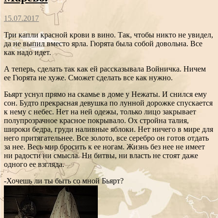
15.07.2017
Три капли красной крови в вино. Так, чтобы никто не увидел,
да не выпил вместо ярла. Гюрята была собой довольна. Все
как надо идет.
А теперь, сделать так как ей рассказывала Войничка. Ничем
ее Гюрята не хуже. Сможет сделать все как нужно.
Бьярт уснул прямо на скамье в доме у Нежаты. И снился ему
сон. Будто прекрасная девушка по лунной дорожке спускается
к нему с небес. Нет на ней одежы, только лицо закрывает
полупрозрачное красное покрывало. Ох стройна талия,
широки бедра, груди наливные яблоки. Нет ничего в мире для
него притягательнее. Все золото, все серебро он готов отдать
за нее. Весь мир бросить к ее ногам. Жизнь без нее не имеет
ни радости ни смысла. Ни битвы, ни власть не стоят даже
одного ее взгляда.
-Хочешь ли ты быть со мной Бьярт?