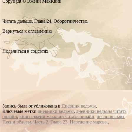
Copyright © Эжени МакКвин
Читать дальше. Глава 24. Оборотничество.
Вернуться к оглавлению
Поделиться в соцсетях
Запись была опубликована в
Дневник ведьмы
.
Ключевые метки
дневники ведьмы
,
дневники ведьмы читать
онлайн
,
книги эжени макквин читать онлайн
,
песни вельвы
,
Песни вёльвы. Часть 2. Глава 23. Наведение марева.
.