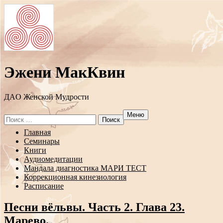
Эжени МакКвин
ДAO Женской Мудрости
Меню
Search
for:
Перейти
Главная
к
Семинары
содержанию
Книги
Аудиомедитации
Мандала диагностика МАРИ ТЕСТ
Коррекционная кинезиология
Расписание
Песни вёльвы. Часть 2. Глава 23.
Марево.