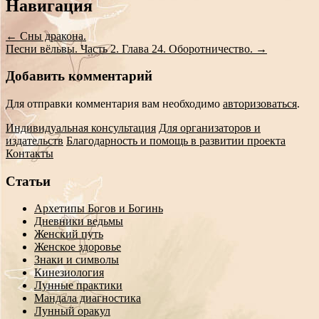
Сообщение
Навигация
навигации
←
Сны дракона.
Песни вёльвы. Часть 2. Глава 24. Оборотничество.
→
Добавить комментарий
Для отправки комментария вам необходимо
авторизоваться
.
Индивидуальная консультация
Для организаторов и
издательств
Благодарность и помощь в развитии проекта
Контакты
Статьи
Архетипы Богов и Богинь
Дневники ведьмы
Женский путь
Женское здоровье
Знаки и символы
Кинезиология
Лунные практики
Мандала диагностика
Лунный оракул