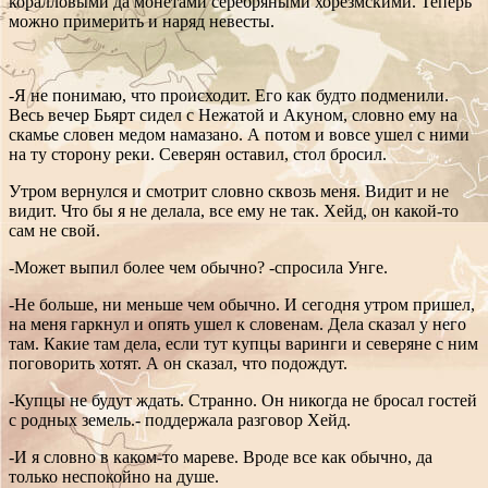
коралловыми да монетами серебряными хорезмскими. Теперь
можно примерить и наряд невесты.
-Я не понимаю, что происходит. Его как будто подменили.
Весь вечер Бьярт сидел с Нежатой и Акуном, словно ему на
скамье словен медом намазано. А потом и вовсе ушел с ними
на ту сторону реки. Северян оставил, стол бросил.
Утром вернулся и смотрит словно сквозь меня. Видит и не
видит. Что бы я не делала, все ему не так. Хейд, он какой-то
сам не свой.
-Может выпил более чем обычно? -спросила Унге.
-Не больше, ни меньше чем обычно. И сегодня утром пришел,
на меня гаркнул и опять ушел к словенам. Дела сказал у него
там. Какие там дела, если тут купцы варинги и северяне с ним
поговорить хотят. А он сказал, что подождут.
-Купцы не будут ждать. Странно. Он никогда не бросал гостей
с родных земель.- поддержала разговор Хейд.
-И я словно в каком-то мареве. Вроде все как обычно, да
только неспокойно на душе.