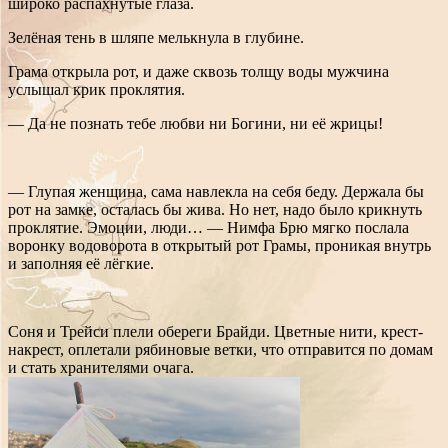
широко распахнутые глаза.
Зелёная тень в шляпе мелькнула в глубине.
Грама открыла рот, и даже сквозь толщу воды мужчина
услышал крик проклятия.
— Да не познать тебе любви ни Богини, ни её жрицы!
— Глупая женщина, сама навлекла на себя беду. Держала бы
рот на замке, осталась бы жива. Но нет, надо было крикнуть
проклятие. Эмоции, люди… —
Нимфа Брю мягко послала
воронку водоворота в открытый рот Грамы, проникая внутрь
и заполняя её лёгкие.
Соня и Трейси плели обереги Брайди. Цветные нити, крест-
накрест, оплетали рябиновые ветки, что отправится по домам
и стать хранителями очага.