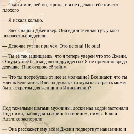
— Скажи мне, чей он, жрица, и я не сделаю тебе ничего
плохого
— Я искала кольцо.
— Здесь нашли Дженивер. Она единственная тут, у кого
неизвестны родители.
— Девочка тут ни при чём. Это не она! Не она!
— Ты её так защищаешь, что я теперь уверен что это Джени.
Откуда у неё был медальон друидессы? Я не причиню вреда
девушке. Я не открою её тайну.
— Что ты потребуешь от неё за молчание? Все знают, что ты
ждёшь Бельтайна. Или ты думал, что мужская страсть может
быть секретом для женщин в Инисвитрин?
Под тяжёлыми шагами мужчины, доски над водой застонали.
Под ними, наблюдая за жрицей и воином, нимфа Брю и
Адэликс заспорили.
— Она расскажет ему всё и Джени подвергнут наказанию и