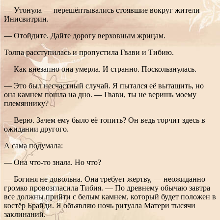
— Утонула — перешёптывались стоявшие вокруг жители
Инисвитрин.
— Отойдите. Дайте дорогу верховным жрицам.
Толпа расступилась и пропустила Гвави и Тибию.
— Как внезапно она умерла. И странно. Поскользнулась.
— Это был несчастный случай. Я пытался её вытащить, но
она камнем пошла на дно. — Гвави, ты не веришь моему
племяннику?
— Верю. Зачем ему было её топить? Он ведь торчит здесь в
ожидании другого.
А сама подумала:
— Она что-то знала. Но что?
— Богиня не довольна. Она требует жертву, — неожиданно
громко провозгласила Тибия. — По древнему обычаю завтра
все должны прийти с белым камнем, который будет положен в
костёр Брайди. Я объявляю ночь ритуала Матери тысячи
заклинаний.