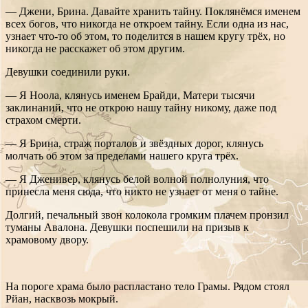
— Джени, Брина. Давайте хранить тайну. Поклянёмся именем
всех богов, что никогда не откроем тайну. Если одна из нас,
узнает что-то об этом, то поделится в нашем кругу трёх, но
никогда не расскажет об этом другим.
Девушки соединили руки.
— Я Ноола, клянусь именем Брайди, Матери тысячи
заклинаний, что не открою нашу тайну никому, даже под
страхом смерти.
— Я Брина, страж порталов и звёздных дорог, клянусь
молчать об этом за пределами нашего круга трёх.
— Я Дженивер, клянусь белой волной полнолуния, что
принесла меня сюда, что никто не узнает от меня о тайне.
Долгий, печальный звон колокола громким плачем пронзил
туманы Авалона. Девушки поспешили на призыв к
храмовому двору.
На пороге храма было распластано тело Грамы. Рядом стоял
Рйан, насквозь мокрый.