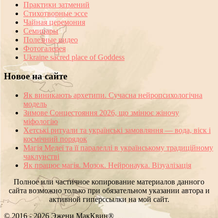
Практики затмений
Стихотворные эссе
Чайная церемония
Семинары
Полезные видео
Фотогалерея
Ukraine sacred place of Goddess
Новое на сайте
Як виникають архетипи. Сучасна нейропсихологічна
модель
Зимове Сонцестояння 2026, що змінює жіночу
міфологію
Хетські ритуали та українські замовляння — вода, віск і
космічний порядок
Магія Медеї та її паралеллі в українському традиційному
чаклунстві
Як працює магія. Мозок. Нейронаука. Візуалізація
Полное или частичное копирование материалов данного
сайта возможно только при обязательном указании автора и
активной гиперссылки на мой сайт.
© 2016 - 2026 Эжени МакКвин®