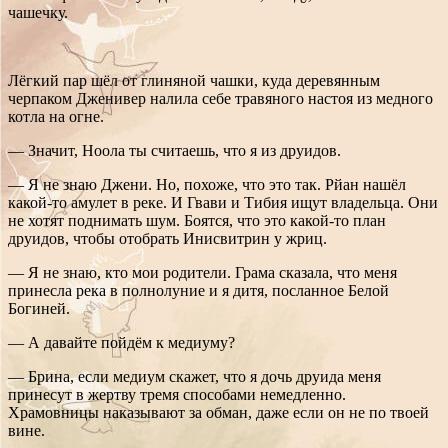
чашечку.
Лёгкий пар шёл от глиняной чашки, куда деревянным
черпаком Дженивер налила себе травяного настоя из медного
котла на огне.
— Значит, Ноола ты считаешь, что я из друидов.
— Я не знаю Джени. Но, похоже, что это так. Рйан нашёл
какой-то амулет в реке. И Гвави и Тибия ищут владельца. Они
не хотят поднимать шум. Боятся, что это какой-то план
друидов, чтобы отобрать Инисвитрин у жриц.
— Я не знаю, кто мои родители. Грама сказала, что меня
принесла река в полнолуние и я дитя, посланное Белой
Богиней.
— А давайте пойдём к медиуму?
— Брина, если медиум скажет, что я дочь друида меня
принесут в жертву тремя способами немедленно.
Храмовницы наказывают за обман, даже если он не по твоей
вине.