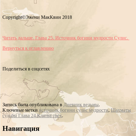
Copyright©Эжени МакКвин 2018
Читать дальше. Глава 25. Источник богини мудрости Сулис.
Вернуться к оглавлению
Поделиться в соцсетях
Запись была опубликована в
Дневник ведьмы
.
Ключевые метки
источник богини сулис мудрости
,
Шахматы
судьбы Глава 24 Клятва трех
.
Сообщение
Навигация