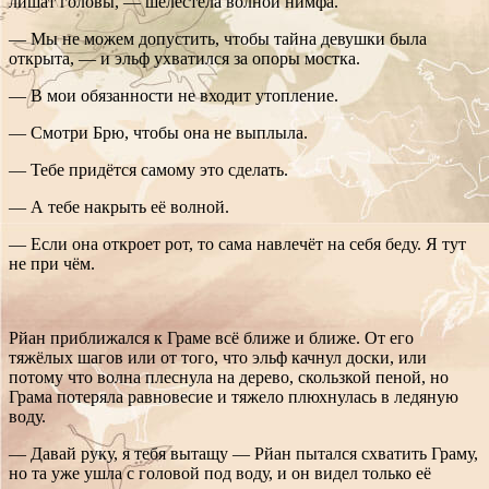
лишат головы, — шелестела волной нимфа.
— Мы не можем допустить, чтобы тайна девушки была
открыта, — и эльф ухватился за опоры мостка.
— В мои обязанности не входит утопление.
— Смотри Брю, чтобы она не выплыла.
— Тебе придётся самому это сделать.
— А тебе накрыть её волной.
— Если она откроет рот, то сама навлечёт на себя беду. Я тут
не при чём.
Рйан приближался к Граме всё ближе и ближе. От его
тяжёлых шагов или от того, что эльф качнул доски, или
потому что волна плеснула на дерево, скользкой пеной, но
Грама потеряла равновесие и тяжело плюхнулась в ледяную
воду.
— Давай руку, я тебя вытащу — Рйан пытался схватить Граму,
но та уже ушла с головой под воду, и он видел только её