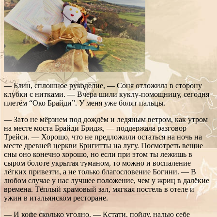
— Блин, сплошное рукоделие, — Соня отложила в сторону
клубки с нитками. — Вчера шили куклу-помощницу, сегодня
плетём “Око Брайди”. У меня уже болят пальцы.
— Зато не мёрзнем под дождём и ледяным ветром, как утром
на месте моста Брайди Бридж, — поддержала разговор
Трейси. — Хорошо, что не предложили остаться на ночь на
месте древней церкви Бригитты на лугу. Посмотреть вещие
сны оно конечно хорошо, но если при этом ты лежишь в
сыром болоте укрытая туманом, то можно и воспаление
лёгких привезти, а не только благословение Богини. — В
любом случае у нас лучшее положение, чем у жриц в далёкие
времена. Тёплый храмовый зал, мягкая постель в отеле и
ужин в итальянском ресторане.
— И кофе сколько угодно. — Кстати, пойду, налью себе