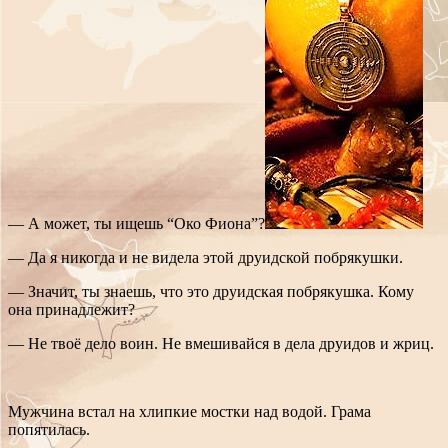
— А может, ты ищешь “Око Фиона”?
— Да я никогда и не видела этой друидской побрякушки.
— Значит, ты знаешь, что это друидская побрякушка. Кому
она принадлежит?
— Не твоё дело воин. Не вмешивайся в дела друидов и жриц.
Мужчина встал на хлипкие мостки над водой. Грама
попятилась.