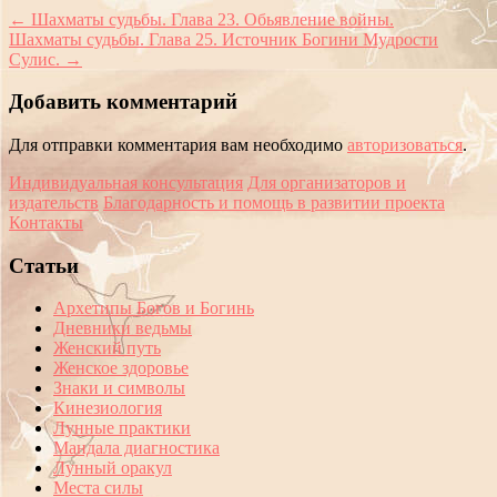
навигации
←
Шахматы судьбы. Глава 23. Обьявление войны.
Шахматы судьбы. Глава 25. Источник Богини Мудрости
Сулис.
→
Добавить комментарий
Для отправки комментария вам необходимо
авторизоваться
.
Индивидуальная консультация
Для организаторов и
издательств
Благодарность и помощь в развитии проекта
Контакты
Статьи
Архетипы Богов и Богинь
Дневники ведьмы
Женский путь
Женское здоровье
Знаки и символы
Кинезиология
Лунные практики
Мандала диагностика
Лунный оракул
Места силы