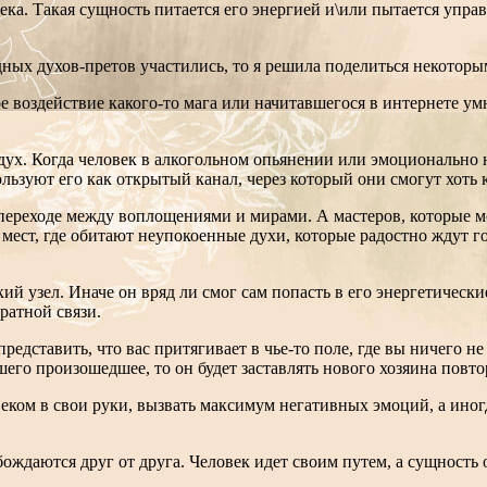
ека. Такая сущность питается его энергией и\или пытается упра
ных духов-претов участились, то я решила поделиться некоторы
ное воздействие какого-то мага или начитавшегося в интернете 
ух. Когда человек в алкогольном опьянении или эмоционально не
льзуют его как открытый канал, через который они смогут хоть
 переходе между воплощениями и мирами. А мастеров, которые м
 мест, где обитают неупокоенные духи, которые радостно ждут го
й узел. Иначе он вряд ли смог сам попасть в его энергетически
ратной связи.
едставить, что вас притягивает в чье-то поле, где вы ничего не
его произошедшее, то он будет заставлять нового хозяина повт
ком в свои руки, вызвать максимум негативных эмоций, а иногда
ождаются друг от друга. Человек идет своим путем, а сущность 