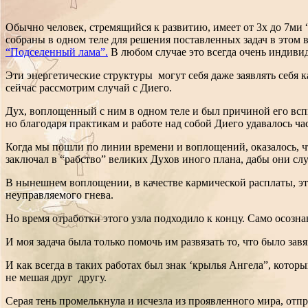
Обычно человек, стремящийся к развитию, имеет от 3х до 7ми
собраны в одном теле для решения поставленных задач в этом 
“Подселенный лама”.
В любом случае это всегда очень индиви
Эти энергетические структуры могут себя даже заявлять себя 
сейчас рассмотрим случай с Диего.
Дух, воплощенный с ним в одном теле и был причиной его всп
но благодаря практикам и работе над собой Диего удавалось ча
Когда мы пошли по линии времени и воплощений, оказалось, чт
заключал в “рабство” великих Духов иного плана, дабы они служ
В нынешнем воплощении, в качестве кармической расплаты, эт
неуправляемого гнева.
Но время отработки этого узла подходило к концу. Само осозна
И моя задача была только помочь им развязать то, что было за
И как всегда в таких работах был знак ‘крылья Ангела”, котор
не мешая друг другу.
Серая тень промелькнула и исчезла из проявленного мира, отп