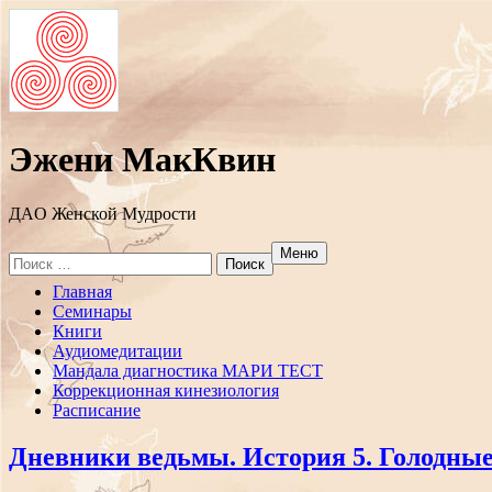
Эжени МакКвин
ДAO Женской Мудрости
Меню
Search
for:
Перейти
Главная
к
Семинары
содержанию
Книги
Аудиомедитации
Мандала диагностика МАРИ ТЕСТ
Коррекционная кинезиология
Расписание
Дневники ведьмы. История 5. Голодные