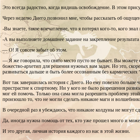
Это всегда радостно, когда видишь освобождение. В этом присут
Через неделю Диего позвонил мне, чтобы рассказать об ощуще
-Вы знаете, такое впечатление, что я потерял кого-то, кого зн
-А вы выполняете домашнее задание на закрепление результата
— О! Я совсем забыл об этом.
— Я же говорила, что свято место пусто не бывает. Вы можете
божество-архетип для решения нужных вам задач. Но это, скоре
развиваться дальше и быть более осознанным без кармических 
Вот так завершилась история с Диего. Но ему повезло больше
пристрастие к спиртному. Ни у кого не было разрешения развя
мог ей помочь. Только она сама могла разрешить проблему это
произошло то, что не могли сделать никакие маги и волшебники
В очередной раз я убеждаюсь, что никакие колдуны не могут сде
Да, иногда нужна помощь от тех, кто уже прошел много и может
И это другая, личная история каждого из нас в этой жизни.