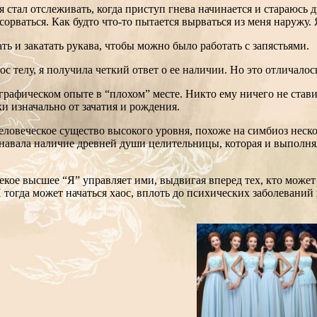
я стал отслеживать, когда приступ гнева начинается и стараюсь
сорваться. Как будто что-то пытается вырваться из меня наружу
ть и закатать рукава, чтобы можно было работать с запястьями.
телу, я получила четкий ответ о ее наличии. Но это отличалось 
иографическом опыте в “плохом” месте. Никто ему ничего не ст
и изначально от зачатия и рождения.
 человеческое существо высокого уровня, похоже на симбиоз неск
знавала наличие древней души целительницы, которая и выполнял
екое высшее “Я” управляет ими, выдвигая вперед тех, кто может
 И тогда может начаться хаос, вплоть до психических заболеван