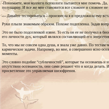
-Понимаете, мои коллеги психологи пытаются мне помочь. Да, 
полушарие. И все же мне становится все сложнее и сложнее не 
— Давайте тестироваться – произнесла я и предложила ему вста
Руки плыли знакомым образом. Похоже подселенка. Задав вопрос 
Это не было подселенкой извне. То есть он ее не получил в б
его личности дух, который являлся составляющей его энергетик
То, что мы не совсем одна душа, я знала уже давно. По тестам
кармические задачи. Например, во мне, я совершенно ясно осо
моменты.
Это словно подобие “субличностей”, которые ты осознаешь и н
отсутствии осознаности, они сами решают что и когда делать.
просветление это управляемая шизофрения.