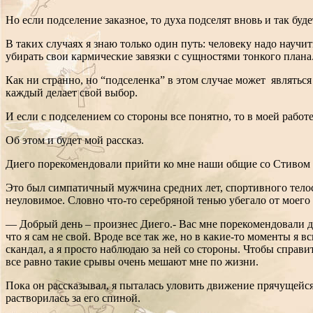
Но если подселение заказное, то духа подселят вновь и так буд
В таких случаях я знаю только один путь: человеку надо научи
убирать свои кармические завязки с сущностями тонкого плана
Как ни странно, но “подселенка” в этом случае может являться
каждый делает свой выбор.
И если с подселением со стороны все понятно, то в моей рабо
Об этом и будет мой рассказ.
Диего порекомендовали прийти ко мне наши общие со Стивом д
Это был симпатичный мужчина средних лет, спортивного телос
неуловимое. Словно что-то серебряной тенью убегало от моего
— Добрый день – произнес Диего.- Вас мне порекомендовали друз
что я сам не свой. Вроде все так же, но в какие-то моменты я
скандал, а я просто наблюдаю за ней со стороны. Чтобы справ
все равно такие срывы очень мешают мне по жизни.
Пока он рассказывал, я пыталась уловить движение прячущейс
растворилась за его спиной.