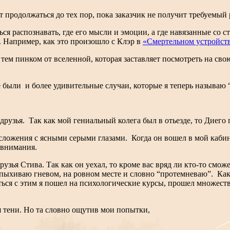
ет продолжаться до тех пор, пока заказчик не получит требуемый 
ться распознавать, где его мысли и эмоции, а где навязанные со
. Например, как это произошло с Клэр в
«Смертельном устройст
 тем пинком от вселенной, которая заставляет посмотреть на св
те были и более удивительные случаи, которые я теперь называю
рузья. Так как мой гениальный колега был в отьезде, то Диего
ложения с ясными серыми глазами. Когда он вошел в мой кабине
 внимания.
ья Стива. Так как он уехал, то кроме вас вряд ли кто-то сможет
 вспыхиваю гневом, на ровном месте и словно “протемневаю”. Как
иться с этим я пошел на психологические курсы, прошел множест
я тени. Но та словно ощутив мои попытки,