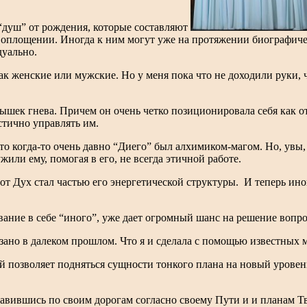
 “душ” от рождения, которые составляют
воплощении. Иногда к ним могут уже на протяжении биографичес
дуально.
как женские или мужские. Но у меня пока что не доходили руки,
ышек гнева. Причем он очень четко позиционировала себя как о
стично управлять им.
о когда-то очень давно “Диего” был алхимиком-магом. Но, увы, 
или ему, помогая в его, не всегда этичной работе.
от Дух стал частью его энергетической структуры.
И теперь ино
вание в себе “иного”, уже дает огромный шанс на решение вопро
вязано в далеком прошлом. Что я и сделала с помощью известных 
ый позволяет подняться сущности тонкого плана на новый уровен
равившись по своим дорогам согласно своему Пути и и планам Т