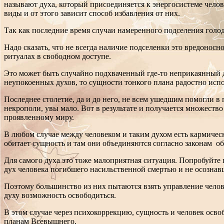
называют духа, который присоединяется к энергосистеме челов
виды и от этого зависит способ избавления от них.
Так как последние время случаи намеренного подселения голод
Надо сказать, что не всегда наличие подселенки это вредонос
ритуалах в свободном доступе.
Это может быть случайно подхваченный где-то неприкаянный д
неупокоенных духов, то сущности тонкого плана радостно испо
Последнее столетие, да и до него, не всем ушедшим помогли в
некрополи, увы мало. Вот в результате и получается множество
проявленному миру.
В любом случае между человеком и таким духом есть кармически
обитает сущность и там они объединяются согласно законам об
Для самого духа это тоже малоприятная ситуация. Попробуйте пр
дух человека погибшего насильственной смертью и не осознавш
Поэтому большинство из них пытаются взять управление челове
духу возможность освободиться.
В этом случае через психокоррекцию, сущность и человек освоб
планам Всевышнего.