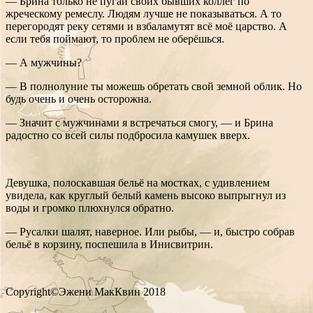
— Брина только не пугай своих бывших коллег по
жреческому ремеслу. Людям лучше не показываться. А то
перегородят реку сетями и взбаламутят всё моё царство. А
если тебя поймают, то проблем не оберёшься.
— А мужчины?
— В полнолуние ты можешь обретать свой земной облик. Но
будь очень и очень осторожна.
— Значит с мужчинами я встречаться смогу, — и Брина
радостно со всей силы подбросила камушек вверх.
Девушка, полоскавшая бельё на мостках, с удивлением
увидела, как круглый белый камень высоко выпрыгнул из
воды и громко плюхнулся обратно.
— Русалки шалят, наверное. Или рыбы, — и, быстро собрав
бельё в корзину, поспешила в Инисвитрин.
Copyright©Эжени МакКвин 2018