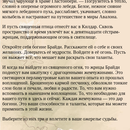
звучал чарующе в храме Гластонбери. — Погрузитесь в тепло,
словно в оперенье огромного лебедя. Белое, нежное сияние
мягкого лебединого пуха, расслабляет, укачивает, словно
колыбель и настраивает на путешествие в миры Авалона.
И пусть священная птица отнесёт вас в Килдар. Сквозь
пространство и время увлечёт вас к девятнадцати сёстрам-
жрицам, поддерживающим огонь в святилище.
Откройте себя богине Брайди. Расскажите ей о себе и своих
желаниях. Доверьтесь её мудрости. Войдите в её огонь. Пусть
он выжжет всё, что мешает вам раскрыть свои таланты.
И когда вы выйдете из священного огня, то жрицы Брайди
поднесут вам шкатулку с драгоценными жемчужинами. Это
светящиеся перламутровые капли вашего опыта из прошлых
воплощений. Брошенную кармой песчинку, обволокли тонкие
слои боли и печали, любви и радости. То, что вам нужно
вспомнить в нынешнем воплощении. То, что необходимо для
вашего пути в здесь и сейчас. Каждая жемчужина — это дар
богини. Это ваши способности и таланты, которые вы можете
применить в этой жизни.
Выберите из них три и вплетите в ваше ожерелье судьбы.