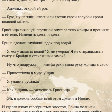
— Адэликс, открой ей рот.
— Брю, ну не тяни, плесни ей глоток своей голубой крови
водяной магии.
Грибница сияющей паутиной опутала тело жрицы и проникла
в её тело. Изменить здесь, и здесь.
Брина сделала глубокий вдох под водой.
— Я могу дышать водой? Я не умерла? Я не отправилась в
свиту к Брайди в стеклянный замок?
— Ну что подружка, — нимфа реки взяла руку жрицы в свою.
— Приветствую в мире ундин.
— Я ундина-русалка?
— Как видишь — засмеялась Грибница.
— Эй, я должна сообщить об этом Джени и Нооле.
И сделав взмах серебристым хвостом, Брина молнией
скользнула под водой и ухватила плавающего неподалёку