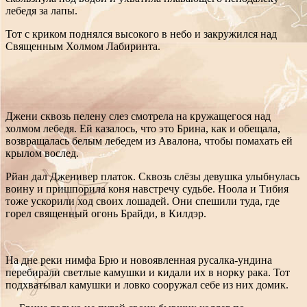
лебедя за лапы.
Тот с криком поднялся высокого в небо и закружился над
Священным Холмом Лабиринта.
Джени сквозь пелену слез смотрела на кружащегося над
холмом лебедя. Ей казалось, что это Брина, как и обещала,
возвращалась белым лебедем из Авалона, чтобы помахать ей
крылом вослед.
Рйан дал Дженивер платок. Сквозь слёзы девушка улыбнулась
воину и пришпорила коня навстречу судьбе. Ноола и Тибия
тоже ускорили ход своих лошадей. Они спешили туда, где
горел священный огонь Брайди, в Килдэр.
На дне реки нимфа Брю и новоявленная русалка-ундина
перебирали светлые камушки и кидали их в норку рака. Тот
подхватывал камушки и ловко сооружал себе из них домик.