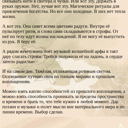
связывать нити в свитера и чулки. Или вот эту. Держать в
руках оружие. Нет, лучше вот эту. Магические ритуалы для
привлечения богатства. Но все они холодные. В них нет тепла
жизни.
А вот эта. Она сияет всеми цветами радуги. Внутри её
пульсирует ритм, и слова сами складываются в строфы. От
неё по телу идут волны наслаждений. Я не могу её выпустить
из рук. Я беру её.
А рядом жемчужина поёт музыкой волшебной арфы в такт
дару слагать строки. Трейси положила её на ладонь, и сердце
запело радостью
И на самом дне. Тяжёлая, отливающая розовым светом.
Осознанные путешествия по тонким мирами и прошлым
воплощениям.
Можно взять каплю способностей из прошлого воплощения, а
можно взять способность проникать за пределы пространства
и времени и брать то, что тебе нужно в любой момент. Дар
поэзии и музыки и полет мысли вне материального мира и по
линии времени. Выбор сделан.