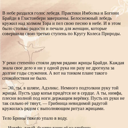
В небе раздался голос лебедя. Практики Имболка и Богини
Брайди в Гластонбери завершены. Белоснежный лебедь
кружил над холмом Тора и пел свою песню в небе. И в этом
было столько радости и печали для женщин, которые
совершили свою третью ступень по Кругу Колеса Природы.
У реки степенно стояли двумя рядами жрицы Брайди. Каждая
знала свое дело и ни у одной рука ни разу не дрогнула за
долгие годы служения. А вот на тонком плане такого
спокойоствия не было.
— Эй, ты, в шляпе, Адэликс. Немного подтолкни руку той
жрицы. Пусть удар копья придётся не в сердце. А ты, нимфа,
плесни волной под ноги держащим верёвку. Пусть их руки не
так сильно её тянут, — Грибница невидимой радугой
кружилась рядом с выполняющим ритуал жрицами.
Тело Брины тяжело упало в воду.
— Нимфа, давай, быстро тащи её на глубину.