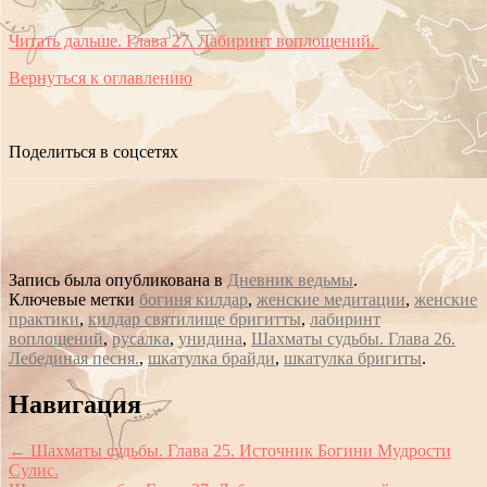
Читать дальше. Глава 27. Лабиринт воплощений.
Вернуться к оглавлению
Поделиться в соцсетях
Запись была опубликована в
Дневник ведьмы
.
Ключевые метки
богиня килдар
,
женские медитации
,
женские
практики
,
килдар святилище бригитты
,
лабиринт
воплощений
,
русалка
,
унидина
,
Шахматы судьбы. Глава 26.
Лебединая песня.
,
шкатулка брайди
,
шкатулка бригиты
.
Сообщение
Навигация
навигации
←
Шахматы судьбы. Глава 25. Источник Богини Мудрости
Сулис.