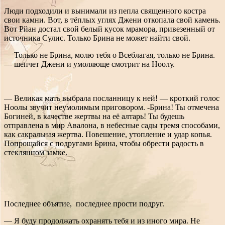
Люди подходили и вынимали из пепла священного костра
свои камни. Вот, в тёплых углях Джени откопала свой камень.
Вот Рйан достал свой белый кусок мрамора, привезенный от
источника Сулис. Только Брина не может найти свой.
— Только не Брина, молю тебя о Всеблагая, только не Брина.
— шепчет Джени и умоляюще смотрит на Ноолу.
— Великая мать выбрала посланницу к ней! — кроткий голос
Ноолы звучит неумолимым приговором. -Брина! Ты отмечена
Богиней, в качестве жертвы на её алтарь! Ты будешь
отправлена в мир Авалона, в небесные сады тремя способами,
как сакральная жертва. Повешение, утопление и удар копья.
Попрощайся с подругами Брина, чтобы обрести радость в
стеклянном замке.
Последнее объятие, последнее прости подруг.
— Я буду продолжать охранять тебя и из иного мира. Не