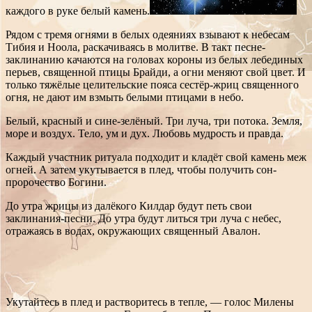
каждого в руке белый камень.
Рядом с тремя огнями в белых одеяниях взывают к небесам
Тибия и Ноола, раскачиваясь в молитве. В такт песне-
заклинанию качаются на головах короны из белых лебединых
перьев, священной птицы Брайди, а огни меняют свой цвет. И
только тяжёлые целительские пояса сестёр-жриц священного
огня, не дают им взмыть белыми птицами в небо.
Белый, красный и сине-зелёный. Три луча, три потока. Земля,
море и воздух. Тело, ум и дух. Любовь мудрость и правда.
Каждый участник ритуала подходит и кладёт свой камень меж
огней. А затем укутывается в плед, чтобы получить сон-
пророчество Богини.
До утра жрицы из далёкого Килдар будут петь свои
заклинания-песни. До утра будут литься три луча с небес,
отражаясь в водах, окружающих священный Авалон.
Укутайтесь в плед и растворитесь в тепле, — голос Милены