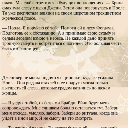
плачь. Мы ещё встретимся в будущих воплощениях. — Брина
смахнула слезу с щеки Джени. Затем она повернулась к Нооле.
Та уже расплетала завязки на своем шерстяном трехцветном
жреческом поясе.
— Ноола. Я поручаю её тебе. Помоги ей в лесу Фогдаун.
Подготовь её к состязанию. А я принимаю свою судьбу и
белым лебедем взмою в небеса. Не каждой дано принять
тройную смерть и встретиться с Богиней Это большая честь,
быть избранницей.
Дженивер не могла поднятся с циновки, куда ее усадила
Ноола. Она рыдала взахлеб и ее подруга могла только
вытирать ей слезы, которые градом катились по щекам
жрицы.
— Я уеду с тобой, с сёстрами Брайди. Рйан будет меня
сопровождать. Мне слишком больно оставаться тут. Забери
меня отсюда, умоляю, забери. Забери до ритуала, когда она
уйдет в иной мир. Я не смогу на это смотреть.
— Ты жрица Авалона. Ты всегда будешь ей. — — строгий