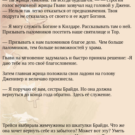
голос верховной жрицы Гвави зазвучал над головой у Джени.
— Нельзя так легко отказаться от предназначения. Твоя
подруга не отказалась от своего и ее ждет Богиня.
— Я могу служить Богине в Килдаре. Рассказывать там о ней.
Призывать паломников посетить наше святилище и Тор.
— Призывать к нам паломников благое дело. Чем больше
паломников, тем больше возможностей у храма.
Гвави на мгновение задумалась и быстро приняла решение: -Я
даю тебе на это своё благословение.
Затем главная жрица положила свои ладони на голову
Дженивер и величаво произнесла.
— Я поручаю её вам, сестры Брайди. Но она должна
вернуться до конца года обратно. Здесь её служение.
Трейси выбирала жемчужины из шкатулки Брайди. Что же
она хочет вернуть себе из забытого? Может вот эту? Уметь