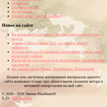
Семинары
Полезные видео
Фотогалерея
Ukraine sacred place of Goddess
Новое на сайте
Як виникають архетипи. Сучасна нейропсихологічна
модель
Зимове Сонцестояння 2026, що змінює жіночу
міфологію
Хетські ритуали та українські замовляння — вода, віск і
космічний порядок
Магія Медеї та її паралеллі в українському традиційному
чаклунстві
Як працює магія. Мозок. Нейронаука. Візуалізація
Полное или частичное копирование материалов данного
сайта возможно только при обязательном указании автора и
активной гиперссылки на мой сайт.
© 2016 - 2026 Эжени МакКвин®
SEO
-
ITKIN.studio