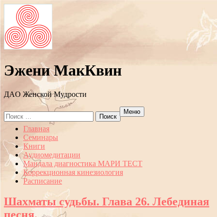
Эжени МакКвин
ДAO Женской Мудрости
Меню
Search
for:
Перейти
Главная
к
Семинары
содержанию
Книги
Аудиомедитации
Мандала диагностика МАРИ ТЕСТ
Коррекционная кинезиология
Расписание
Шахматы судьбы. Глава 26. Лебединая
песня.