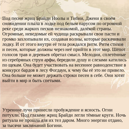
Под песни жриц Брайди Ноолы и Тибии, Джени в своём
сновидении плыла в лодке под белым парусом по огромной
реке среди жарких песков незнакомой, далёкой страны.
Огромные, неведомые ей чудища раскрывали свои пасти и
громко захлопывали их, создавая волны, которые раскачивали
лодку. И от этого внутри её тела рождался ритм. Ритм стихов
и песен, которые должны через неё прийти в этот мир. Шёпот
голосов трав и деревьев обретал смысл. Мелодии, сплетённые
из серебряных струн арфы, бередили душу и слезами катились
по щекам. Она будет участвовать на весеннее равноденствие в
конкурсе бардов в лесу Фогдаун, к чему бы её это не привело.
Она больше не может держать строки песен в себе. Они хотят
выйти в мир и быть спетыми.
Утренние лучи принесли пробуждение и ясность. Огни
потухли. Под глазами жриц Брайди легли тёмные круги. Ночь
ритуала не прошла для их тел даром. Много энергии отдано,
за тысячи заклинаний Богини.