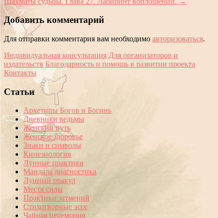
Шахматы судьбы. Глава 27. Лабиринт воплощений.
→
Добавить комментарий
Для отправки комментария вам необходимо
авторизоваться
.
Индивидуальная консультация
Для организаторов и
издательств
Благодарность и помощь в развитии проекта
Контакты
Статьи
Архетипы Богов и Богинь
Дневники ведьмы
Женский путь
Женское здоровье
Знаки и символы
Кинезиология
Лунные практики
Мандала диагностика
Лунный оракул
Места силы
Практики затмений
Стихотворные эссе
Чайная церемония