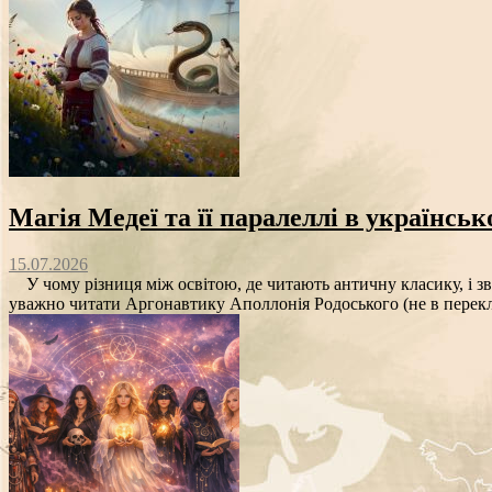
Магія Медеї та її паралеллі в українсь
15.07.2026
У чому різниця між освітою, де читають античну класику, і з
уважно читати Аргонавтику Аполлонія Родоського (не в переклад