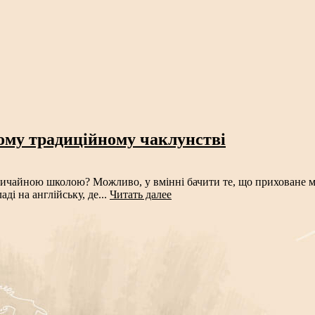
кому традиційному чаклунстві
вичайною школою? Можливо, у вмінні бачити те, що приховане мі
і на англійську, де...
Читать далее