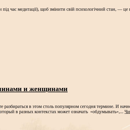
під час медитації), щоб змінити свій психологічний стан, — це 
жчинами и женщинами
те разбираться в этом столь популярном сегодня термине. И на
 который в разных контекстах может означать «обдумывать»,...
Чи