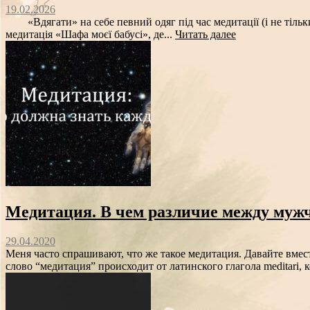
19.02.2026
«Вдягати» на себе певний одяг під час медитації (і не тільки 
медитація «Шафа моєї бабусі», де...
Читать далее
Медитация. В чем различие между му
29.04.2020
Меня часто спрашивают, что же такое медитация. Давайте вмес
слово “медитация” происходит от латинского глагола meditari,