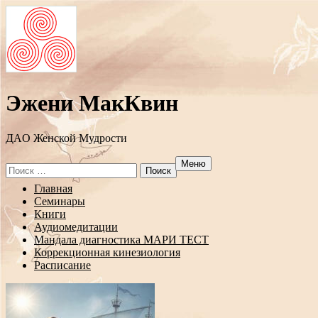
Эжени МакКвин
ДAO Женской Мудрости
Меню
Search
for:
Перейти
Главная
к
Семинары
содержанию
Книги
Аудиомедитации
Мандала диагностика МАРИ ТЕСТ
Коррекционная кинезиология
Расписание