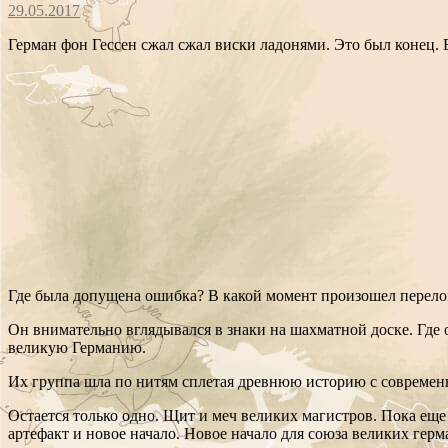
29.05.2017
Герман фон Гессен сжал сжал виски ладонями. Это был конец.
Где была допущена ошибка? В какой момент произошел перелом?
Он внимательно вглядывался в знаки на шахматной доске. Гд
великую Германию.
Их группа шла по нитям сплетая древнюю историю с современно
Остается только одно. Щит и меч великих магистров. Пока еще 
артефакт и новое начало. Новое начало для союза великих гер