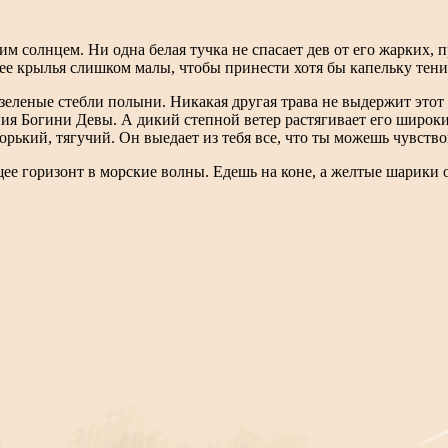
им солнцем. Ни одна белая тучка не спасает дев от его жарких,
е крылья слишком малы, чтобы принести хотя бы капельку тени 
т зеленые стебли полыни. Никакая другая трава не выдержит это
я Богини Девы. А дикий степной ветер растягивает его широки
орький, тягучий. Он выедает из тебя все, что ты можешь чувство
е горизонт в морские волны. Едешь на коне, а желтые шарики о