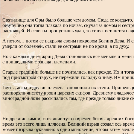
Святилище для Оры было больше чем домом. Сюда ее когда-то,
безутешно она тогда плакала по ночам, скучая за домом и сест
настоящей. И если ты пропустишь удар, то синяк останется надо
А потом… потом ее накрыла своим покровом Богиня Дева. И свя
умерли от болезней, стали ее сестрами не по крови, а по духу.
Но с каждым днем жриц Девы становилось все меньше и меньше.
с пришедшими с запада племенами.
Старые традиции больше не почитались, как прежде. Их и тогда
под присмотром старух, не пережили голодную зиму. Им пришл
Гоуты, анты и другие племена заполонили их степи. Пришельц
растворяли чистоту крови царских скифов. Древнему владычес
виноградной лозы рассыпались там, где прежде только дикие с
Но древние камни, стоявшие тут со времен битвы древних богов
время это всего лишь иллюзия. Великий взрыв создал ось време
момент взрыва буквально в одно мгновение, чтобы затем медле