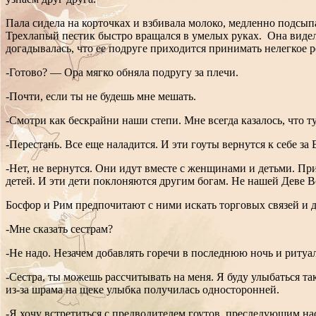
Пала сидела на корточках и взбивала молоко, медленно подсып
Трехлапый пестик быстро вращался в умелых руках. Она видел
догадывалась, что ее подруге приходится принимать нелегкое 
-Готово? — Ора мягко обняла подругу за плечи.
-Почти, если ты не будешь мне мешать.
-Смотри как бескрайни наши степи. Мне всегда казалось, что тут
-Перестань. Все еще наладится. И эти гоуты вернутся к себе з
-Нет, не вернутся. Они идут вместе с женщинами и детьми. П
детей. И эти дети поклоняются другим богам. Не нашей Деве В
Босфор и Рим предпочитают с ними искать торговых связей и 
-Мне сказать сестрам?
-Не надо. Незачем добавлять горечи в последнюю ночь и ритуал. 
-Сестра, ты можешь рассчитывать на меня. Я буду улыбаться та
из-за шрама на щеке улыбка получилась односторонней.
-Я хочу встретиться с предводителем гоутов, преследующим на