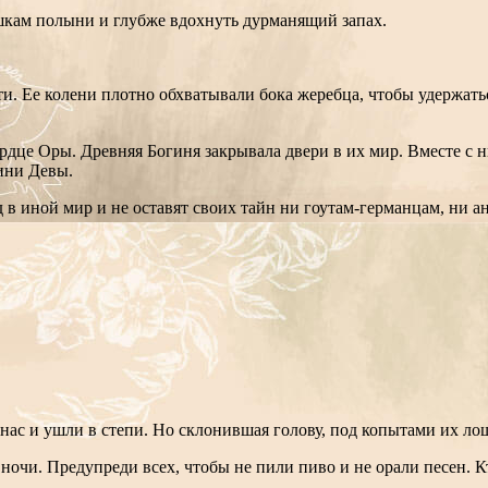
кам полыни и глубже вдохнуть дурманящий запах.
ти. Ее колени плотно обхватывали бока жеребца, чтобы удержатьс
сердце Оры. Древняя Богиня закрывала двери в их мир. Вместе с
ини Девы.
в иной мир и не оставят своих тайн ни гоутам-германцам, ни а
ас и ушли в степи. Но склонившая голову, под копытами их лоша
очи. Предупреди всех, чтобы не пили пиво и не орали песен. К