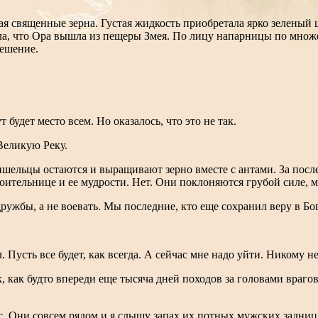
ая священные зерна. Густая жидкость приобретала ярко зеленый 
а, что Ора вышла из пещеры Змея. По лицу напарницы по множе
решение.
 будет место всем. Но оказалось, что это не так.
а Великую Реку.
ришельцы остаются и выращивают зерно вместе с антами. За пос
оительнице и ее мудрости. Нет. Они поклоняются грубой силе, 
дружбы, а не воевать. Мы последние, кто еще сохранил веру в Б
Пусть все будет, как всегда. А сейчас мне надо уйти. Никому не 
к, как будто впереди еще тысяча дней походов за головами враг
с. Они совсем рядом и я слышу запах их потных мужских задниц