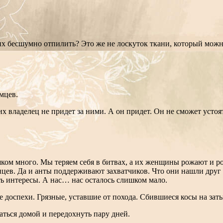
х бесшумно отпилить? Это же не лоскуток ткани, который можно
мцев.
х владелец не придет за ними. А он придет. Он не сможет устоя
ом много. Мы теряем себя в битвах, а их женщины рожают и ро
анцев. Да и анты поддерживают захватчиков. Что они нашли друг
ть интересы. А нас… нас осталось слишком мало.
ые доспехи. Грязные, уставшие от похода. Сбившиеся косы на за
аться домой и передохнуть пару дней.