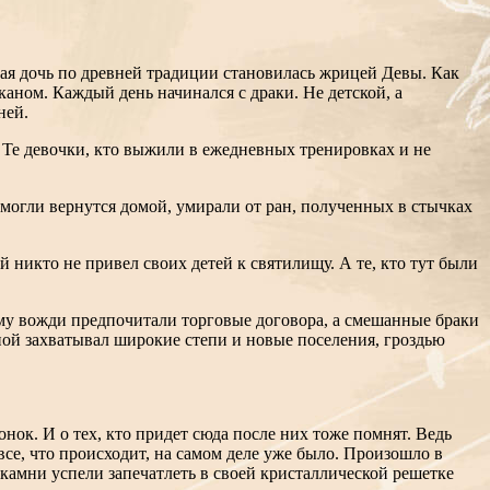
ая дочь по древней традиции становилась жрицей Девы. Как
каном. Каждый день начинался с драки. Не детской, а
ней.
 Те девочки, кто выжили в ежедневных тренировках и не
могли вернутся домой, умирали от ран, полученных в стычках
й никто не привел своих детей к святилищу. А те, кто тут были
ому вожди предпочитали торговые договора, а смешанные браки
ной захватывал широкие степи и новые поселения, гроздью
онок. И о тех, кто придет сюда после них тоже помнят. Ведь
все, что происходит, на самом деле уже было. Произошло в
 камни успели запечатлеть в своей кристаллической решетке