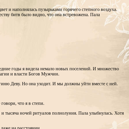
цвет и наполнялась пузырьками горячего степного воздуха.
ству битв было видно, что она встревожена. Пала
ледние годы я видела немало новых поселений. И множество
магии и власти Богов Мужчин.
огиню Деву. Но она уходит. И мы должны уйти вместе с ней.
говори, что я в степи.
ов и тысяча ночей ритуалов полнолуния. Пала улыбнулась. Хотя
 даже на расстоянии.