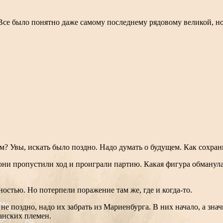
 Все было понятно даже самому последнему рядовому великой, 
 Увы, искать было поздно. Надо думать о будущем. Как сохранит
е они пропустили ход и проиграли партию. Какая фигура обман
стью. Но потерпели поражение там же, где и когда-то.
не поздно, надо их забрать из Мариенбурга. В них начало, а зн
манских племен.