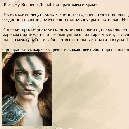
-К храму Великой Девы! Поворачиваем к храму!
Восемь коней несут своих всадниц по горячей степи под палящ
бездонной вышине, безуспешно пытается укрыть их тенью. Но е
И в ответ яростной атаке солнца, земля словно щит выставляе
маревом поднимается от колышущихся волн артемисии, растени
пылью между зубов и забивает все остальные запахи и вкусы. Г
Оре нравилось жаркое марево, искажающее небо и превращающе