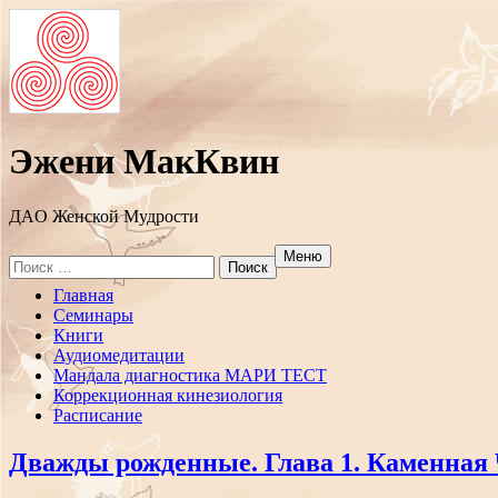
Эжени МакКвин
ДAO Женской Мудрости
Меню
Search
for:
Перейти
Главная
к
Семинары
содержанию
Книги
Аудиомедитации
Мандала диагностика МАРИ ТЕСТ
Коррекционная кинезиология
Расписание
Дважды рожденные. Глава 1. Каменная 