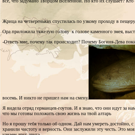
все, что задумано Творцом Вселенной. Но кто их слушает? Кт
Жрица на четвереньках спустилась по узкому проходу в пещеру
Ора приложила тяжелую голову к голове каменного змея, выс
-Ответь мне, почему так происходит? Почему Богиня-Дева поки
восемь. И никто не пришел нам на смену.
Я видела отряд германцев-гоутов. И я знаю, что они идут за н
что мы готовы положить свою жизнь на твой алтарь
Но я прошу тебя только об одном. Дай нам умереть достойно, с
хранили чистоту и верность. Они заслужили эту честь. Это моя 
узнаем друг друга.