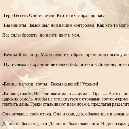
-Герр Гессен. Они исчезли. Кто-то их забрал до нас.
-Вы идиоты! Замок был под вашим контролем! Как кто-то мог и
Все силы бросить, но найти щит и меч.
-Великий магистр. Мы успели их забрать прямо под носом у не
-Пусть лежат в хранилище нашей библиотеки в Лондоне, пока и
-Воины в степи, гоуты! Всем на коней! Уходим!
-Вновь уходим. Нас слишком мало — думала Ора. — А их слишк
царских земель, чтобы не столкнуться с отрядами гоутов-герм
платить дань. Греки сталкивают всех лбами, предлагая раздели
Она оглядела свой отряд. Она и семь дев, облаченных в кожан
Давно не было отдыха. Давно не было омовения. Надо возвращ