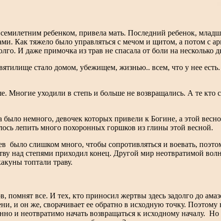
 семилетним ребенком, привела мать. Последний ребенок, младш
рами. Как тяжело было управляться с мечом и щитом, а потом с ар
лго. И даже примочка из трав не спасала от боли на несколько д
тилище стало домом, убежищем, жизнью.. всем, что у нее есть.
 Многие уходили в степь и больше не возвращались. А те кто с
 было немного, девочек которых привели к Богине, а этой весно
ось лепить много похоронных горшков из глины этой весной.
ев было слишком много, чтобы сопротивляться и воевать, поэт
тву над степями приходил конец. Другой мир неотвратимой вол
какуны топтали траву.
, помнят все. И тех, кто приносил жертвы здесь задолго до амаз
ни, и он же, сворачивает ее обратно в исходную точку. Поэтому 
нно и неотвратимо начать возвращаться к исходному началу. Но