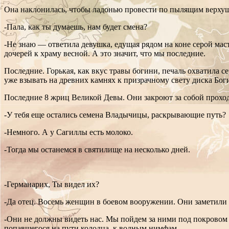
Она наклонилась, чтобы ладонью провести по пылящим верхуш
-Пала, как ты думаешь, нам будет смена?
-Не знаю — ответила девушка, едущая рядом на коне серой мас
дочерей к храму весной. А это значит, что мы последние.
Последние. Горькая, как вкус травы богини, печаль охватила 
уже взывать на древних камнях к призрачному свету диска Бог
Последние 8 жриц Великой Девы. Они закроют за собой проход 
-У тебя еще остались семена Владычицы, раскрывающие путь?
-Немного. А у Сагиллы есть молоко.
-Тогда мы останемся в святилище на несколько дней.
-Германарих, Ты видел их?
-Да отец. Восемь женщин в боевом вооружении. Они заметили н
-Они не должны видеть нас. Мы пойдем за ними под покровом н
попавшегося на пути колодца, к водным нимфам.