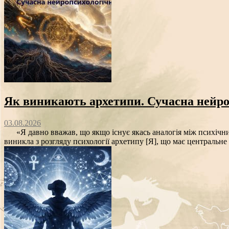
Як виникають архетипи. Сучасна нейро
03.08.2026
«Я давно вважав, що якщо існує якась аналогія між психічними
виникла з розгляду психології архетипу [Я], що має центральне 