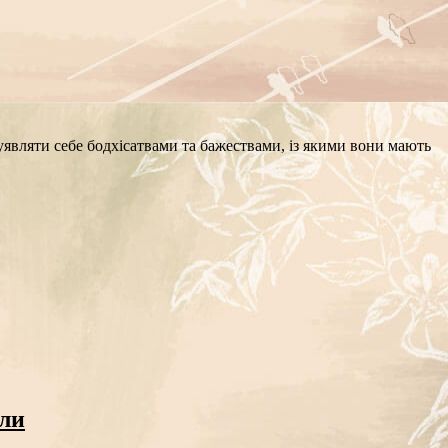
ь уявляти себе бодхісатвами та бажествами, із якими вони мають
сли