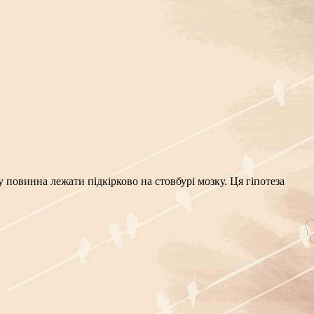
повинна лежати підкірково на стовбурі мозку. Ця гіпотеза