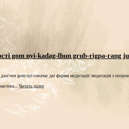
ті gom nyi-kadag-lhun grub-rigpa-rang j
У дзогчен gom nyi означає дві форми медитації: медитація з опоро
рактика...
Читать далее