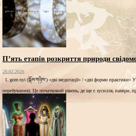
П’ять етапів розкриття природи свідомос
28.02.2026
1. gom nyi (སྒོམ་གཉིས་) «дві медитації» / «дві форми практики» 
перебування). Це початковий рівень, де ще є зусилля, наміри, п