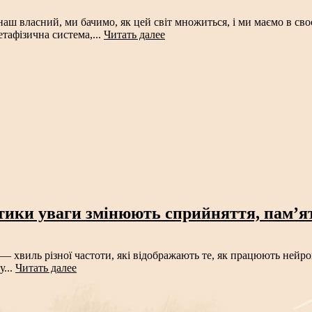
аш власний, ми бачимо, як цей світ множиться, і ми маємо в своє
тафізична система,...
Читать далее
тики уваги змінюють сприйняття, пам’ять
 хвиль різної частоти, які відображають те, як працюють нейро
у...
Читать далее