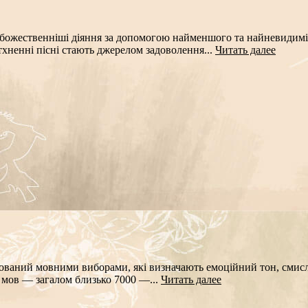
жественніші діяння за допомогою найменшого та найневидимішог
тхненні пісні стають джерелом задоволення...
Читать далее
ваний мовними виборами, які визначають емоційний тон, смисло
 мов — загалом близько 7000 —...
Читать далее