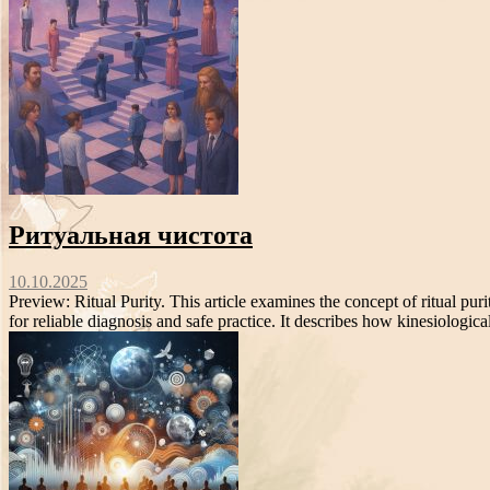
Ритуальная чистота
10.10.2025
Preview: Ritual Purity. This article examines the concept of ritual pur
for reliable diagnosis and safe practice. It describes how kinesiological