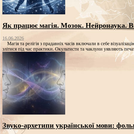
Як працює магія. Мозок. Нейронаука. Ві
16.06.2026
Магія та релігія з прадавніх часів включали в себе візуалізаці
злітися під час практики. Окультисти та чаклуни уявляють печат
Звуко‑архетипи української мови: фоль