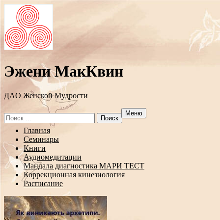
Эжени МакКвин
ДAO Женской Мудрости
Меню
Search
for:
Перейти
Главная
к
Семинары
содержанию
Книги
Аудиомедитации
Мандала диагностика МАРИ ТЕСТ
Коррекционная кинезиология
Расписание