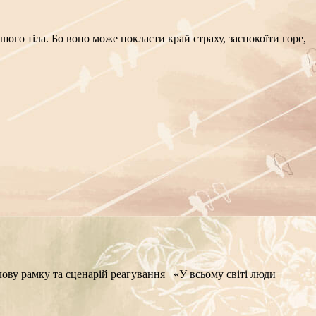
о тіла. Бо воно може покласти край страху, заспокоїти горе,
ву рамку та сценарій реагування «У всьому світі люди