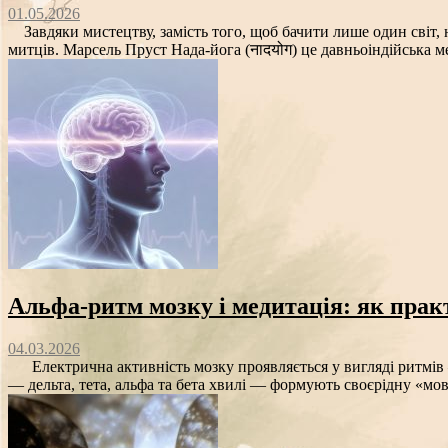
01.05.2026
Завдяки мистецтву, замість того, щоб бачити лише один світ, н
митців. Марсель Пруст Нада-йога (नादयोग) це давньоіндійська ме
Альфа‑ритм мозку і медитація: як прак
04.03.2026
Електрична активність мозку проявляється у вигляді ритмів —
— дельта, тета, альфа та бета хвилі — формують своєрідну «мов