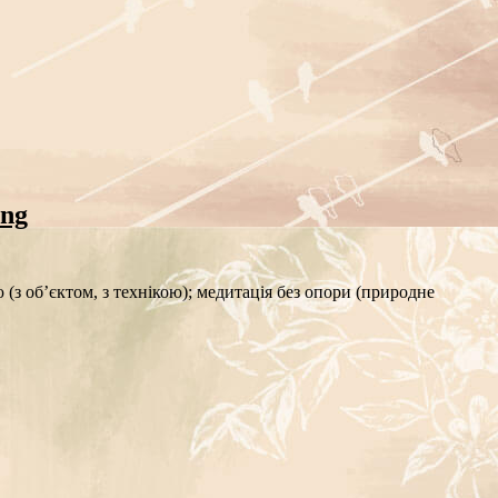
ung
ю (з об’єктом, з технікою); медитація без опори (природне