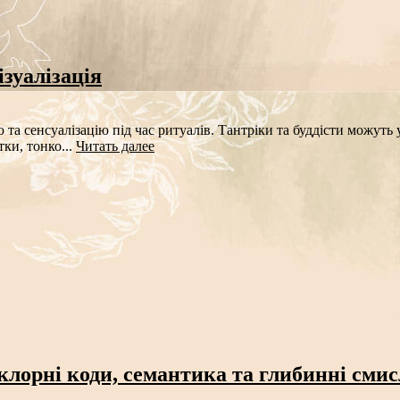
зуалізація
ю та сенсуалізацію під час ритуалів. Тантріки та буддісти можут
ки, тонко...
Читать далее
клорні коди, семантика та глибинні сми