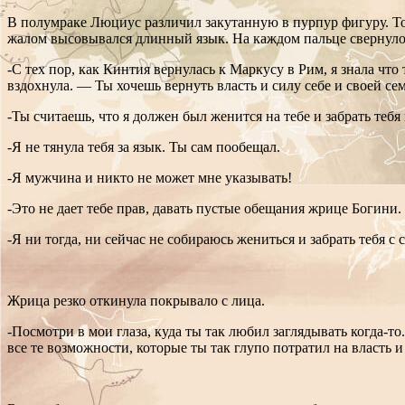
В полумраке Люциус различил закутанную в пурпур фигуру. То
жалом высовывался длинный язык. На каждом пальце свернулос
-С тех пор, как Кинтия вернулась к Маркусу в Рим, я знала чт
вздохнула. — Ты хочешь вернуть власть и силу себе и своей се
-Ты считаешь, что я должен был женится на тебе и забрать тебя
-Я не тянула тебя за язык. Ты сам пообещал.
-Я мужчина и никто не может мне указывать!
-Это не дает тебе прав, давать пустые обещания жрице Богини.
-Я ни тогда, ни сейчас не собираюсь жениться и забрать тебя с 
Жрица резко откинула покрывало с лица.
-Посмотри в мои глаза, куда ты так любил заглядывать когда-то
все те возможности, которые ты так глупо потратил на власть и