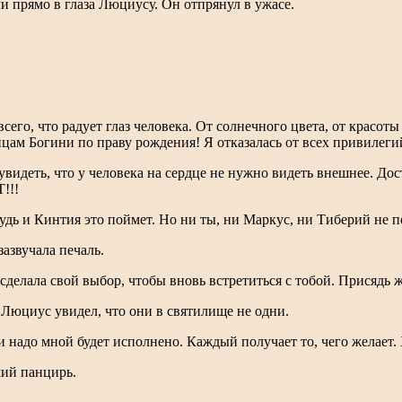
и прямо в глаза Люциусу. Он отпрянул в ужасе.
всего, что радует глаз человека. От солнечного цвета, от красо
цам Богини по праву рождения! Я отказалась от всех привилеги
увидеть, что у человека на сердце не нужно видеть внешнее. Дос
!!!
нибудь и Кинтия это поймет. Но ни ты, ни Маркус, ни Тиберий не 
азвучала печаль.
сделала свой выбор, чтобы вновь встретиться с тобой. Присядь же
 Люциус увидел, что они в святилище не одни.
 надо мной будет исполнено. Каждый получает то, чего желает. Х
ший панцирь.