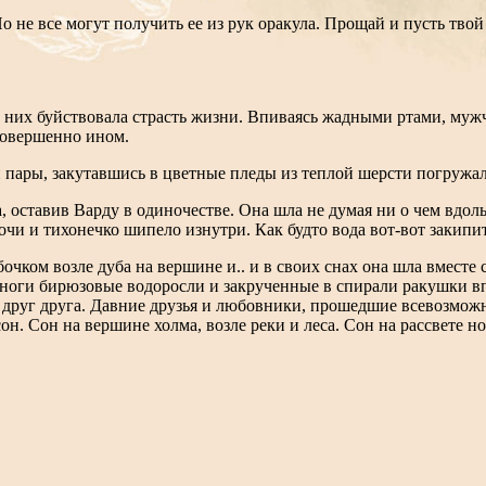
о не все могут получить ее из рук оракула. Прощай и пусть твой
г них буйствовала страсть жизни. Впиваясь жадными ртами, муж
 совершенно ином.
 пары, закутавшись в цветные пледы из теплой шерсти погружал
 оставив Варду в одиночестве. Она шла не думая ни о чем вдоль 
очи и тихонечко шипело изнутри. Как будто вода вот-вот закипи
бочком возле дуба на вершине и.. и в своих снах она шла вмест
 ноги бирюзовые водоросли и закрученные в спирали ракушки в
ают друг друга. Давние друзья и любовники, прошедшие всевозмо
н. Сон на вершине холма, возле реки и леса. Сон на рассвете но