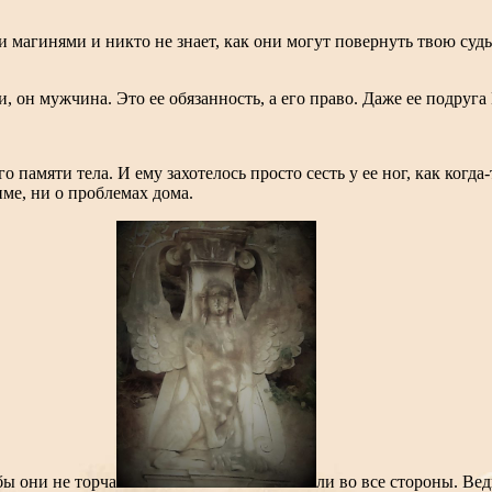
магинями и никто не знает, как они могут повернуть твою судьб
, он мужчина. Это ее обязанность, а его право. Даже ее подруг
о памяти тела. И ему захотелось просто сесть у ее ног, как ког
име, ни о проблемах дома.
бы они не торча
ли во все стороны. Ве