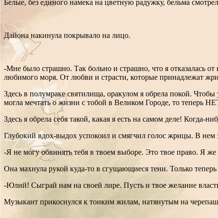
Белые, без единого намека на цветную радужку, бельма смотрел
Дайона накинула покрывало на лицо.
-Мне было страшно. Так больно и страшно, что я отказалась от 
любимого моря. От любви и страсти, которые принадлежат жри
Здесь в полумраке святилища, оракулом я обрела покой. Чтобы 
могла мечтать о жизни с тобой в Великом Городе, то теперь НЕТ
Здесь я обрела себя такой, какая я есть на самом деле! Когда-
Глубокий вдох-выдох успокоил и смягчил голос жрицы. В нем з
-Я не могу обвинять тебя в твоем выборе. Это твое право. Я же 
Она махнула рукой куда-то в сгущающиеся тени. Только теперь
-Юлий! Сыграй нам на своей лире. Пусть и твое желание власти
Музыкант прикоснулся к тонким жилам, натянутым на черепа