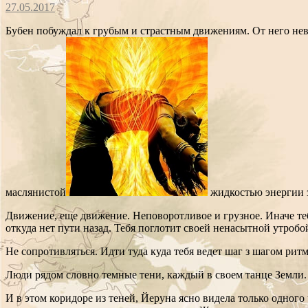
27.05.2017
Бубен побуждал к грубым и страстным движениям. От него нево
маслянистой
жидкостью энергии з
Движение, еще движение. Неповоротливое и грузное. Иначе те
откуда нет пути назад. Тебя поглотит своей ненасытной утроб
Не сопротивляться. Идти туда куда тебя ведет шаг з шагом ритм
Люди рядом словно темные тени, каждый в своем танце Земли. И
И в этом коридоре из теней, Йеруна ясно видела только одного 