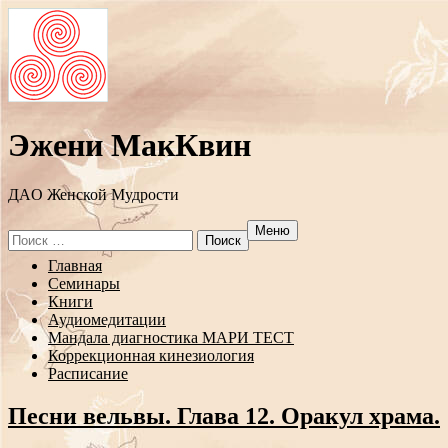
Эжени МакКвин
ДAO Женской Мудрости
Меню
Search
for:
Перейти
Главная
к
Семинары
содержанию
Книги
Аудиомедитации
Мандала диагностика МАРИ ТЕСТ
Коррекционная кинезиология
Расписание
Песни вельвы. Глава 12. Оракул храма.