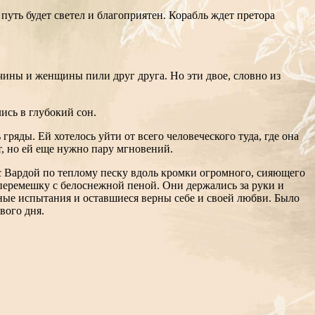
 путь будет светел и благоприятен. Корабль ждет претора
чины и женщины пили друг друга. Но эти двое, словно из
ись в глубокий сон.
гряды. Ей хотелось уйти от всего человеческого туда, где она
т, но ей еще нужно пару мгновений.
е с Вардой по теплому песку вдоль кромки огромного, сияющего
перемешку с белоснежной пеной. Они держались за руки и
жные испытания и оставшиеся верны себе и своей любви. Было
вого дня.