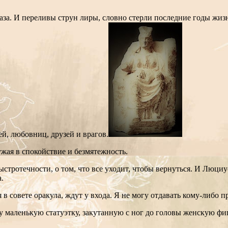
за. И переливы струн лиры, словно стерли последние годы жизни
ей, любовниц, друзей и врагов.
ужая в спокойствие и безмятежность.
тротечности, о том, что все уходит, чтобы вернуться. И Люциусу
ца.
совете оракула, ждут у входа. Я не могу отдавать кому-либо п
маленькую статуэтку, закутанную с ног до головы женскую фиг