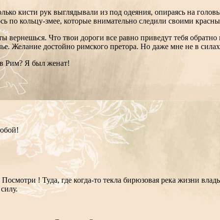
лько кисти рук выглядывали из под одеяния, опираясь на голов
ь по кольцу-змее, которые внимательно следили своими красны
о ты вернешься. Что твои дороги все равно приведут тебя обратн
мье. Желание достойно римского претора. Но даже мне не в силах
 в Рим? Я был женат!
собой!
. Посмотри ! Туда, где когда-то текла бирюзовая река жизни вла
 силу.