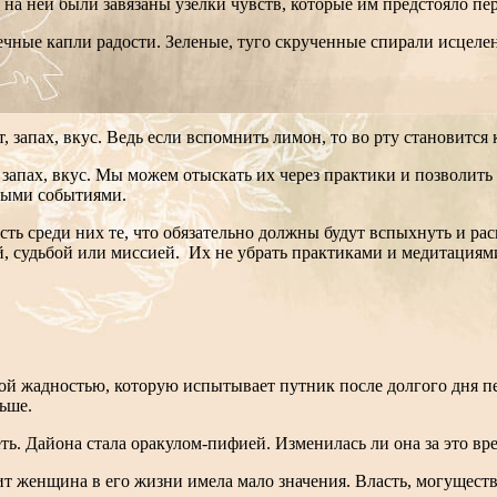
а ней были завязаны узелки чувств, которые им предстояло пер
чные капли радости. Зеленые, туго скрученные спирали исцеле
, запах, вкус. Ведь если вспомнить лимон, то во рту становится
, запах, вкус. Мы можем отыскать их через практики и позволи
ными событиями.
Есть среди них те, что обязательно должны будут вспыхнуть и 
, судьбой или миссией. Их не убрать практиками и медитациями
 той жадностью, которую испытывает путник после долгого дня 
ьше.
еть. Дайона стала оракулом-пифией. Изменилась ли она за это вре
ит женщина в его жизни имела мало значения. Власть, могущест