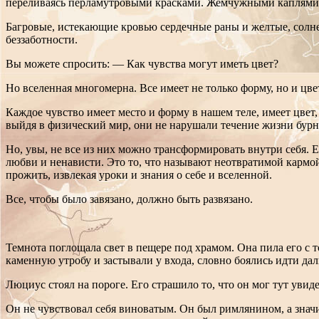
переливаясь перламутровыми красками. Жемчужными каплями н
Багровые, истекающие кровью сердечные раны и желтые, солне
беззаботности.
Вы можете спросить: — Как чувства могут иметь цвет?
Но вселенная многомерна. Все имеет не только форму, но и цвет
Каждое чувство имеет место и форму в нашем теле, имеет цвет
выйдя в физический мир, они не нарушали течение жизни бур
Но, увы, не все из них можно трансформировать внутри себя. 
любви и ненависти. Это то, что называют неотвратимой кармой
прожить, извлекая уроки и знания о себе и вселенной.
Все, чтобы было завязано, должно быть развязано.
Темнота поглощала свет в пещере под храмом. Она пила его с
каменную утробу и застывали у входа, словно боялись идти дал
Люциус стоял на пороге. Его страшило то, что он мог тут увид
Он не чувствовал себя виноватым. Он был римлянином, а знач