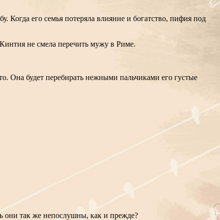
у. Когда его семья потеряла влияние и богатство, пифия под
а Кинтия не смела перечить мужу в Риме.
да-то. Она будет перебирать нежными пальчиками его густые
дь они так же непослушны, как и прежде?