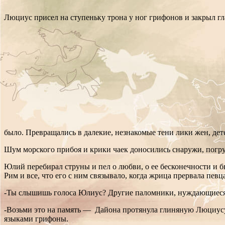
Люциус присел на ступеньку трона у ног грифонов и закрыл гла
было. Превращались в далекие, незнакомые тени лики жен, дет
Шум морского прибоя и крики чаек доносились снаружи, погр
Юлий перебирал струны и пел о любви, о ее бесконечности и быс
Рим и все, что его с ним связывало, когда жрица прервала пев
-Ты слышишь голоса Юлиус? Другие паломники, нуждающиеся в 
-Возьми это на память — Дайона протянула глиняную Люциусу 
языками грифоны.