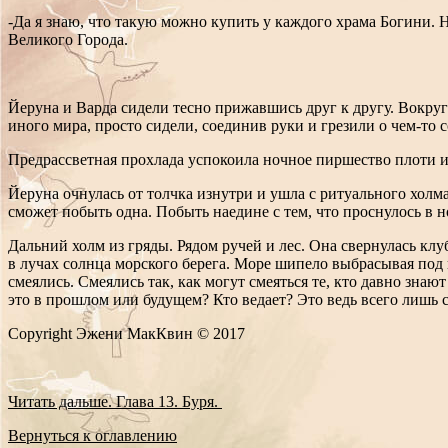
-Да я знаю, что такую можно купить у каждого храма Богини. Н
Великого Города.
Йеруна и Варда сидели тесно прижавшись друг к другу. Вокру
иного мира, просто сидели, соединив руки и грезили о чем-то
Предрассветная прохлада успокоила ночное пиршество плоти и
Йеруна очнулась от толчка изнутри и ушла с ритуального холма,
сможет побыть одна. Побыть наедине с тем, что проснулось в н
Дальний холм из гряды. Рядом ручей и лес. Она свернулась клу
в лучах солнца морского берега. Море шипело выбрасывая под
смеялись. Смеялись так, как могут смеяться те, кто давно зн
это в прошлом или будущем? Кто ведает? Это ведь всего лишь со
Copyright Эжени МакКвин © 2017
Читать дальше. Глава 13. Буря.
Вернуться к оглавлению