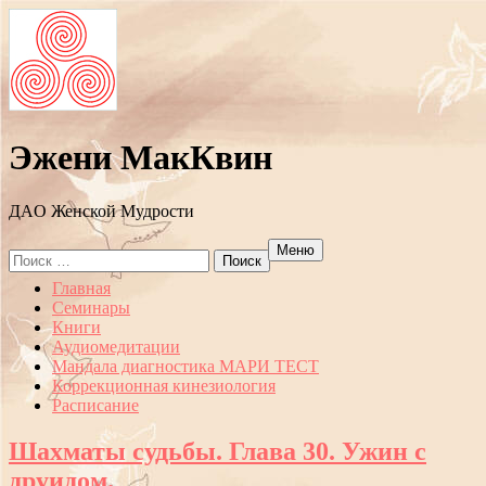
Эжени МакКвин
ДAO Женской Мудрости
Меню
Search
for:
Перейти
Главная
к
Семинары
содержанию
Книги
Аудиомедитации
Мандала диагностика МАРИ ТЕСТ
Коррекционная кинезиология
Расписание
Шахматы судьбы. Глава 30. Ужин с
друидом.