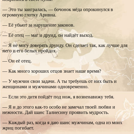
— Это ты заигралась, — бочонок мёда опрокинулся в
огромную глотку Арнвна.
— Её убьют за нарушение законов.
— Её отец — маг и друид, он найдёт выход.
— Я не могу доверять друиду. Он сделает так, как лучше для
него и его белых пройдох.
— Он её отец.
— Как много хороших отцов знает наше время?
— У мужчин свои задачи. А ты требуешь от них быть и
женщинами и мужчинами одновременно.
— Если это дитя пойдёт под нож, я возненавижу тебя.
— Я и до этого как-то особо не замечал твоей любви и
нежности. Дай шанс Талиесину проявить мудрость.
— Каждый раз, когда я даю шанс мужчинам, одна из моих
жриц погибает.