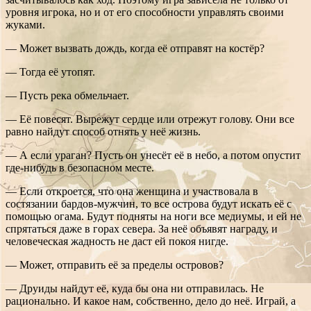
уровня игрока, но и от его способности управлять своими
жуками.
— Может вызвать дождь, когда её отправят на костёр?
— Тогда её утопят.
— Пусть река обмельчает.
— Её повесят. Вырежут сердце или отрежут голову. Они все
равно найдут способ отнять у неё жизнь.
— А если ураган? Пусть он унесёт её в небо, а потом опустит
где-нибудь в безопасном месте.
— Если откроется, что она женщина и участвовала в
состязании бардов-мужчин, то все острова будут искать её с
помощью огама. Будут подняты на ноги все медиумы, и ей не
спрятаться даже в горах севера. За неё объявят награду, и
человеческая жадность не даст ей покоя нигде.
— Может, отправить её за пределы островов?
— Друиды найдут её, куда бы она ни отправилась. Не
рационально. И какое нам, собственно, дело до неё. Играй, а