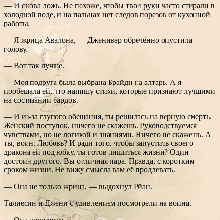
— И снова ложь. Не похоже, чтобы твои руки часто стирали в
холодной воде, и на пальцах нет следов порезов от кухонной
работы.
— Я жрица Авалона, — Дженивер обречённо опустила
голову.
— Вот так лучше.
— Моя подруга была выбрана Брайди на алтарь. А я
пообещала ей, что напишу стихи, которые признают лучшими
на состязании бардов.
— И из-за глупого обещания, ты решилась на верную смерть.
Женский поступок, ничего не скажешь. Руководствуемся
чувствами, но не логикой и знаниями. Ничего не скажешь. А
ты, воин. Любовь? И ради того, чтобы запустить своего
дракона ей под юбку, ты готов лишиться жизни? Один
достоин другого. Вы отличная пара. Правда, с коротким
сроком жизни. Не вижу смысла вам её продлевать.
— Она не только жрица, — выдохнул Рйан.
Талиесин и Джени с удивлением посмотрели на воина.
— Она друидесса.