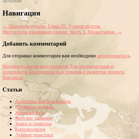
Сообщение
Навигация
навигации
←
Шахматы судьбы. Глава 29. Турнир поэтов.
Места силы язычников славян. Часть 3. Монастырок.
→
Добавить комментарий
Для отправки комментария вам необходимо
авторизоваться
.
Индивидуальная консультация
Для организаторов и
издательств
Благодарность и помощь в развитии проекта
Контакты
Статьи
Архетипы Богов и Богинь
Дневники ведьмы
Женский путь
Женское здоровье
Знаки и символы
Кинезиология
Лунные практики