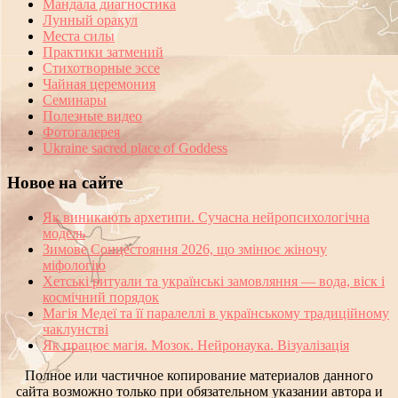
Мандала диагностика
Лунный оракул
Места силы
Практики затмений
Стихотворные эссе
Чайная церемония
Семинары
Полезные видео
Фотогалерея
Ukraine sacred place of Goddess
Новое на сайте
Як виникають архетипи. Сучасна нейропсихологічна
модель
Зимове Сонцестояння 2026, що змінює жіночу
міфологію
Хетські ритуали та українські замовляння — вода, віск і
космічний порядок
Магія Медеї та її паралеллі в українському традиційному
чаклунстві
Як працює магія. Мозок. Нейронаука. Візуалізація
Полное или частичное копирование материалов данного
сайта возможно только при обязательном указании автора и