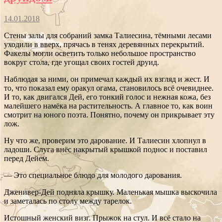
14.01.2018
Стены залы для собраний замка Талиесина, тёмными лесами
уходили в вверх, прячась в тенях деревянных перекрытий.
Факелы могли осветить только небольшое пространство
вокруг стола, где угощал своих гостей друид.
Наблюдая за ними, он примечал каждый их взгляд и жест. И
то, что показал ему оракул огама, становилось всё очевиднее.
И то, как двигался Дей, его тонкий голос и нежная кожа, без
малейшего намёка на растительность. А главное то, как воин
смотрит на юного поэта. Понятно, почему он прикрывает эту
лож.
Ну что же, проверим это дарование. И Талиесин хлопнул в
ладоши. Слуга внёс накрытый крышкой поднос и поставил
перед Дейем.
— Это специальное блюдо для молодого дарования.
Дженивер-Дей подняла крышку. Маленькая мышка выскочила
и заметалась по столу между тарелок.
Истошный женский визг. Прыжок на стул. И всё стало на