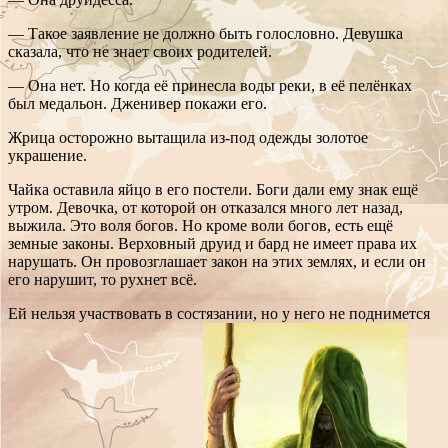
— Такое заявление не должно быть голословно. Девушка
сказала, что не знает своих родителей.
— Она нет. Но когда её принесла воды реки, в её пелёнках
был медальон. Дженивер покажи его.
Жрица осторожно вытащила из-под одежды золотое
украшение.
Чайка оставила яйцо в его постели. Боги дали ему знак ещё
утром. Девочка, от которой он отказался много лет назад,
выжила. Это воля богов. Но кроме воли богов, есть ещё
земные законы. Верховный друид и бард не имеет права их
нарушать. Он провозглашает закон на этих землях, и если он
его нарушит, то рухнет всё.
Ей нельзя участвовать в состязании, но у него не поднимется