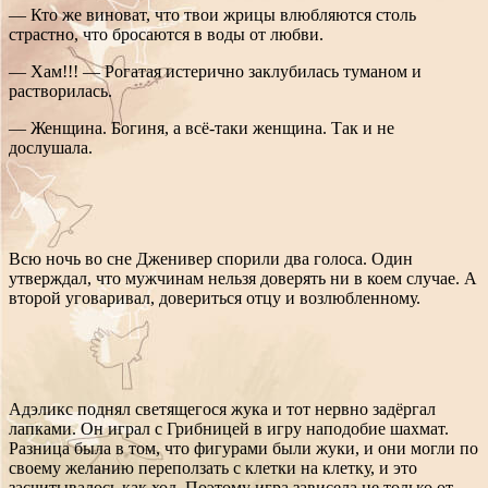
— Кто же виноват, что твои жрицы влюбляются столь
страстно, что бросаются в воды от любви.
— Хам!!! — Рогатая истерично заклубилась туманом и
растворилась.
— Женщина. Богиня, а всё-таки женщина. Так и не
дослушала.
Всю ночь во сне Дженивер спорили два голоса. Один
утверждал, что мужчинам нельзя доверять ни в коем случае. А
второй уговаривал, довериться отцу и возлюбленному.
Адэликс поднял светящегося жука и тот нервно задёргал
лапками. Он играл с Грибницей в игру наподобие шахмат.
Разница была в том, что фигурами были жуки, и они могли по
своему желанию переползать с клетки на клетку, и это
засчитывалось как ход. Поэтому игра зависела не только от