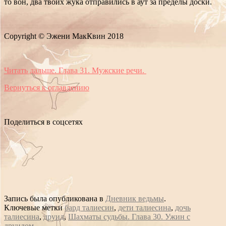
то вон, два твоих жука отправились в аут за пределы доски.
Copyright © Эжени МакКвин 2018
Читать дальше. Глава 31. Мужские речи.
Вернуться к оглавлению
Поделиться в соцсетях
Запись была опубликована в
Дневник ведьмы
.
Ключевые метки
бард талиесин
,
дети талиесина
,
дочь
талиесина
,
друид
,
Шахматы судьбы. Глава 30. Ужин с
друидом
.