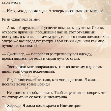
свои места.
— Итак, моя дорогая леди. А теперь рассказывайте мне всё.
Рйан схватился за меч.
— А вы, её дружок, ещё успеете помахать оружием. Или вы
откроете причины, побудившие вас на этот отчаянный
поступок, и кто вы на самом деле, или я созываю домашних, и
завтра же вас предадут костру. Твои стихи Дей, или как мне
лучше вас называть?
— Дженивер, — поправляя растрепавшуюся одежду,
представилась поэтесса и спрыгнула со стула.
— Твои стихи мне понравились, только поэтому я даю вам
шанс, если будете искренними.
— Я действительно не знаю, кто мои родители. Я жила в
посёлке возле храма Брайди
— Не стоит меня обманывать. Твой акцент явно говорит, что
ты откуда-то из области Инисвитрина.
— Хорошо. Я жила возле храма в Инисвитрин.