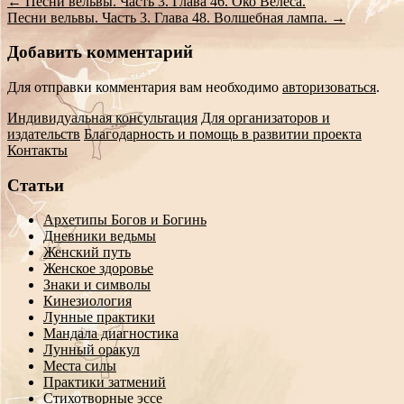
←
Песни вельвы. Часть 3. Глава 46. Око Велеса.
Песни вельвы. Часть 3. Глава 48. Волшебная лампа.
→
Добавить комментарий
Для отправки комментария вам необходимо
авторизоваться
.
Индивидуальная консультация
Для организаторов и
издательств
Благодарность и помощь в развитии проекта
Контакты
Статьи
Архетипы Богов и Богинь
Дневники ведьмы
Женский путь
Женское здоровье
Знаки и символы
Кинезиология
Лунные практики
Мандала диагностика
Лунный оракул
Места силы
Практики затмений
Стихотворные эссе