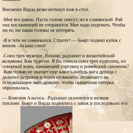
Внезапно Варда резко воткнул нож в стол.
-Мне все равно. Пусть голову снесут, но в славянский Рай
она посланницей не отправится. Мне надо подумать. Чтобы
ни ее, ни наши головы не потерять.
-Я в тебе не сомневался. Стратег! — Бьярт поднял кубок с
вином. -За наш союз!
-Союз трех мужчин. Викинг, радханит и византийский
вельможа. Как чудесно. Я бы поняла союз трех кудесниц, но
северный воин, ханаанский торговец и ромейский сановник?
Вам только не хватает еще какого-нибудь мага друида с
дальних островов и поэта музыканта, летающего на
огнедышащем змее-драконе, чтобы священная пятерка
образовалась.
— Княгиня Альгиса. -Радханит склонился в низком
поклоне.
Бьярт и Варда поднялись с лавок и последовали его