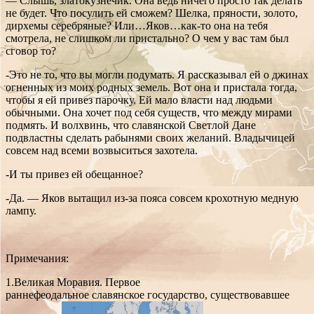
— Слышь, златокузнечик. Она ведь ничего просто так делать
не будет. Что посулить ей сможем? Шелка, пряности, золото,
дирхемы серебряные? Или…Яков…как-то она на тебя
смотрела, не слишком ли пристально? О чем у вас там был
сговор то?
-Это не то, что вы могли подумать. Я рассказывал ей о джинах
огненных из моих родных земель. Вот она и пристала тогда,
чтобы я ей привез парочку. Ей мало власти над людьми
обычными. Она хочет под себя существ, что между мирами
подмять. И волхвинь, что славянской Светлой Дане
подвластны сделать рабынями своих желаний. Владычицей
совсем над всеми возвыситься захотела.
-И ты привез ей обещанное?
-Да. — Яков вытащил из-за пояса совсем крохотную медную
лампу.
Примечания:
1.Великая Моравия. Первое
раннефеодальное славянское государство, существовавшее