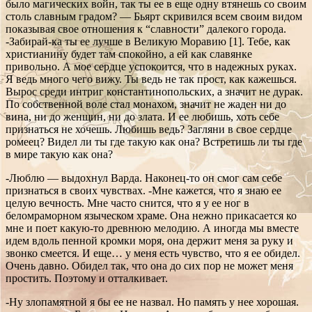
было магических войн, так ты ее в еще одну втянешь со своим
столь славным градом? — Бьярт скривился всем своим видом
показывая свое отношения к “славности” далекого города.
-Забирай-ка ты ее лучше в Великую Моравию [1]. Тебе, как
христианину будет там спокойно, а ей как славянке
привольно. А мое сердце успокоится, что в надежных руках.
Я ведь много чего вижу. Ты ведь не так прост, как кажешься.
Вырос среди интриг константинопольских, а значит не дурак.
По собственной воле стал монахом, значит не жаден ни до
вина, ни до женщин, ни до злата. И ее любишь, хоть себе
признаться не хочешь. Любишь ведь? Загляни в свое сердце
ромеец? Видел ли ты где такую как она? Встретишь ли ты где
в мире такую как она?
-Люблю — выдохнул Варда. Наконец-то он смог сам себе
признаться в своих чувствах. -Мне кажется, что я знаю ее
целую вечность. Мне часто снится, что я у ее ног в
беломраморном языческом храме. Она нежно прикасается ко
мне и поет какую-то древнюю мелодию. А иногда мы вместе
идем вдоль пенной кромки моря, она держит меня за руку и
звонко смеется. И еще… у меня есть чувство, что я ее обидел.
Очень давно. Обидел так, что она до сих пор не может меня
простить. Поэтому и отталкивает.
-Ну злопамятной я бы ее не назвал. Но память у нее хорошая.