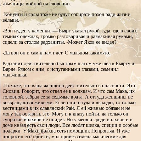
язычницы войной на словении.
-Конунги и ярлы тоже не будут собирать поход ради жизни
вёльвы.
-Вон иудеи у каменки. — Бьярт указал рукой туда, где в своих
темных одеждах, громко разговаривая и размахивая руками,
сидели за столом радханиты. -Может Яков ее видал?
-Да вон он и сам к нам идет. С мальцом каким-то.
Радханит действительно быстрым шагом уже шел к Бьярту и
Варде. Рядом с ним, с испуганными глазами, семенил
мальчишка.
-Похоже, что ваша женщина действительно в опасности. Это
Сновид. Говорит, что отвел ее к волхвам. И что сам Маха, их
головной, забрал ее за седьмые врата. А оттуда женщины не
возвращаются живыми. Если они оттуда и выходят, то только
вестницами в их славянский Рай. Я ей жизнью обязан и не
могу так оставить это. Могу и к кназу пойти, да только он
супротив волхвов не пойдет. Но у меня и среди волхвов и в
доме кназя есть свои люди. Все любят шелка, специи и особые
подарки. У Махи волхва есть помощник Непрогляд. Я уже
попросил его прийти, мол привез семена магические для