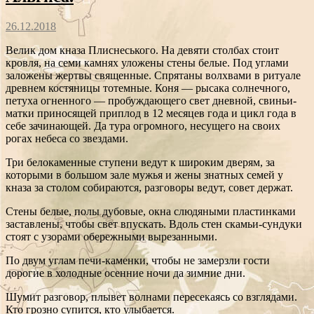
26.12.2018
Велик дом кназа Плиснеського. На девяти столбах стоит
кровля, на семи камнях уложены стены белые. Под углами
заложены жертвы священные. Спрятаны волхвами в ритуале
древнем костяницы тотемные. Коня — рысака солнечного,
петуха огненного — пробуждающего свет дневной, свиньи-
матки приносящей приплод в 12 месяцев года и цикл года в
себе зачинающей. Да тура огромного, несущего на своих
рогах небеса со звездами.
Три белокаменные ступени ведут к широким дверям, за
которыми в большом зале мужья и жены знатных семей у
кназа за столом собираются, разговоры ведут, совет держат.
Стены белые, полы дубовые, окна слюдяными пластинками
заставлены, чтобы свет впускать. Вдоль стен скамьи-сундуки
стоят с узорами обережными вырезанными.
По двум углам печи-каменки, чтобы не замерзли гости
дорогие в холодные осенние ночи да зимние дни.
Шумит разговор, плывет волнами пересекаясь со взглядами.
Кто грозно супится, кто улыбается.