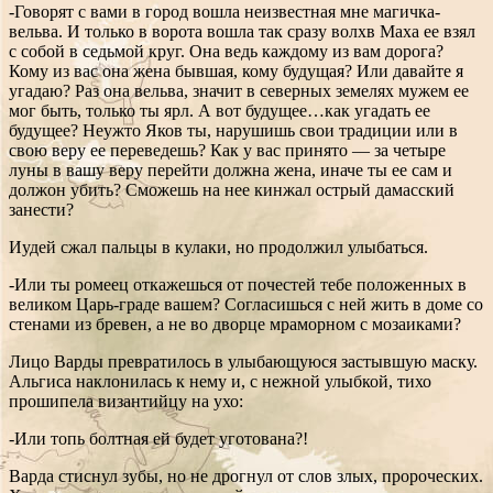
-Говорят с вами в город вошла неизвестная мне магичка-
вельва. И только в ворота вошла так сразу волхв Маха ее взял
с собой в седьмой круг. Она ведь каждому из вам дорога?
Кому из вас она жена бывшая, кому будущая? Или давайте я
угадаю? Раз она вельва, значит в северных земелях мужем ее
мог быть, только ты ярл. А вот будущее…как угадать ее
будущее? Неужто Яков ты, нарушишь свои традиции или в
свою веру ее переведешь? Как у вас принято — за четыре
луны в вашу веру перейти должна жена, иначе ты ее сам и
должон убить? Сможешь на нее кинжал острый дамасский
занести?
Иудей сжал пальцы в кулаки, но продолжил улыбаться.
-Или ты ромеец откажешься от почестей тебе положенных в
великом Царь-граде вашем? Согласишься с ней жить в доме со
стенами из бревен, а не во дворце мраморном с мозаиками?
Лицо Варды превратилось в улыбающуюся застывшую маску.
Альгиса наклонилась к нему и, с нежной улыбкой, тихо
прошипела византийцу на ухо:
-Или топь болтная ей будет уготована?!
Варда стиснул зубы, но не дрогнул от слов злых, пророческих.