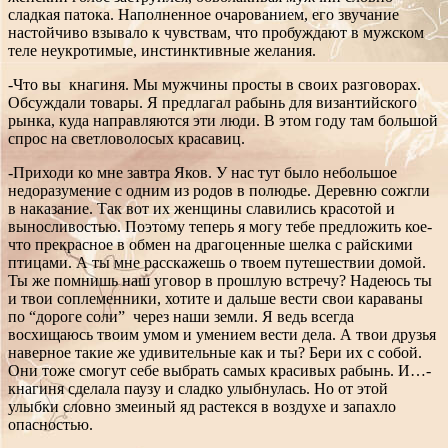
сладкая патока. Наполненное очарованием, его звучание
настойчиво взывало к чувствам, что пробуждают в мужском
теле неукротимые, инстинктивные желания.
-Что вы кнагиня. Мы мужчины просты в своих разговорах.
Обсуждали товары. Я предлагал рабынь для византийского
рынка, куда направляются эти люди. В этом году там большой
спрос на светловолосых красавиц.
-Приходи ко мне завтра Яков. У нас тут было небольшое
недоразумение с одним из родов в полюдье. Деревню сожгли
в наказание. Так вот их женщины славились красотой и
выносливостью. Поэтому теперь я могу тебе предложить кое-
что прекрасное в обмен на драгоценные шелка с райскими
птицами. А ты мне расскажешь о твоем путешествии домой.
Ты же помнишь наш уговор в прошлую встречу? Надеюсь ты
и твои соплеменники, хотите и дальше вести свои караваны
по “дороге соли” через наши земли. Я ведь всегда
восхищаюсь твоим умом и умением вести дела. А твои друзья
наверное такие же удивительные как и ты? Бери их с собой.
Они тоже смогут себе выбрать самых красивых рабынь. И…-
кнагиня сделала паузу и сладко улыбнулась. Но от этой
улыбки словно змеиный яд растекся в воздухе и запахло
опасностью.