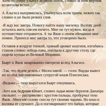
Хотя по спине хлынул ледяной поток, словно за ним мертвяк
из могилы встал.
А Альгиса выпрямилась, улыбнулась всем троим, нежно так
словно и не было резких слов.
-Я жду вас завтра. Помогу найти вашу магичку. Волхву дней
осталось жить совсем ничего. Мне он тут нужон, когда в
путешествие отправится. А ты Яков о своем обещании мне
помни. Принеси мне завтра то, что уговорено было.
Оставив в воздухе тонкий, пряный аромат кнагиня, изгибаясь
станом словно лебедь-пава, поплыла к другому столу, где
сидели купцы из Великой Моравии.
Бьярт и Яков зачарованно смотрели вслед Альгисе.
-Так, что будем делать с Милославой. — голос Варды вывел
их из под чар навеянных супругой кназя Плиснеська.
-Ведьма — тихо выругался Бьярт очнувшись.
-Зато как бедрами качает, словно ладья мимо бурунов Данапра
скользит. — распрямляя с хрустом пальцы, пробурчал тихо
Яков. -Многим голову снесла тут своими чарами. Но кназ и
волхвы ее слушают. Да и поговаривают что бабци, которые