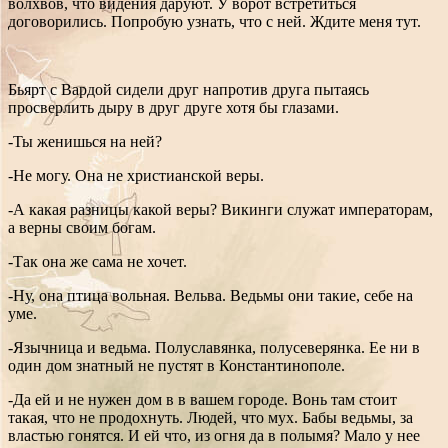
волхвов, что видения даруют. У ворот встретиться
договорились. Попробую узнать, что с ней. Ждите меня тут.
Бьярт с Вардой сидели друг напротив друга пытаясь
просверлить дыру в друг друге хотя бы глазами.
-Ты женишься на ней?
-Не могу. Она не христианской веры.
-А какая разницы какой веры? Викинги служат императорам,
а верны своим богам.
-Так она же сама не хочет.
-Ну, она птица вольная. Вельва. Ведьмы они такие, себе на
уме.
-Язычница и ведьма. Полуславянка, полусеверянка. Ее ни в
один дом знатный не пустят в Константинополе.
-Да ей и не нужен дом в в вашем городе. Вонь там стоит
такая, что не продохнуть. Людей, что мух. Бабы ведьмы, за
властью гонятся. И ей что, из огня да в полымя? Мало у нее