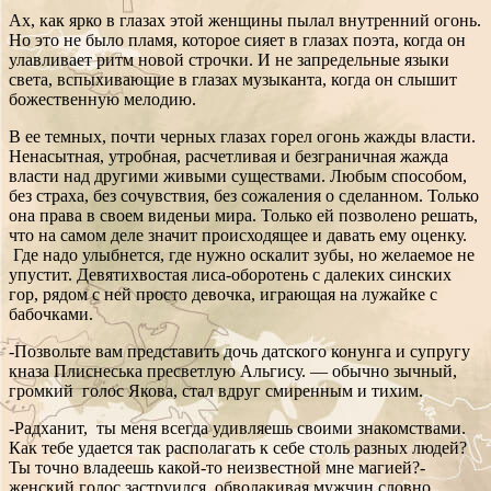
Ах, как ярко в глазах этой женщины пылал внутренний огонь.
Но это не было пламя, которое сияет в глазах поэта, когда он
улавливает ритм новой строчки. И не запредельные языки
света, вспыхивающие в глазах музыканта, когда он слышит
божественную мелодию.
В ее темных, почти черных глазах горел огонь жажды власти.
Ненасытная, утробная, расчетливая и безграничная жажда
власти над другими живыми существами. Любым способом,
без страха, без сочувствия, без сожаления о сделанном. Только
она права в своем виденьи мира. Только ей позволено решать,
что на самом деле значит происходящее и давать ему оценку.
Где надо улыбнется, где нужно оскалит зубы, но желаемое не
упустит. Девятихвостая лиса-оборотень с далеких синских
гор, рядом с ней просто девочка, играющая на лужайке с
бабочками.
-Позвольте вам представить дочь датского конунга и супругу
кназа Плиснеська пресветлую Альгису. — обычно зычный,
громкий голос Якова, стал вдруг смиренным и тихим.
-Радханит, ты меня всегда удивляешь своими знакомствами.
Как тебе удается так располагать к себе столь разных людей?
Ты точно владеешь какой-то неизвестной мне магией?-
женский голос заструился, обволакивая мужчин словно