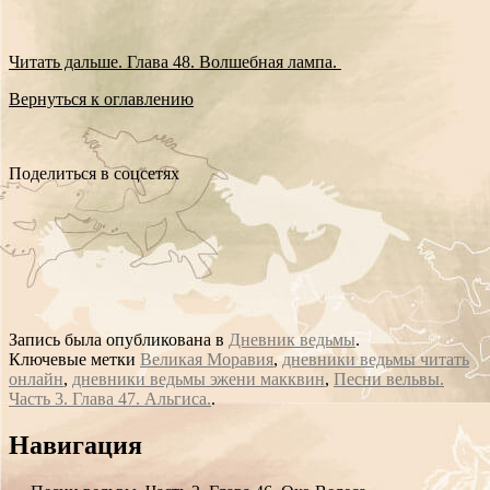
Читать дальше. Глава 48. Волшебная лампа.
Вернуться к оглавлению
Поделиться в соцсетях
Запись была опубликована в
Дневник ведьмы
.
Ключевые метки
Великая Моравия
,
дневники ведьмы читать
онлайн
,
дневники ведьмы эжени макквин
,
Песни вельвы.
Часть 3. Глава 47. Альгиса.
.
Сообщение
Навигация
навигации