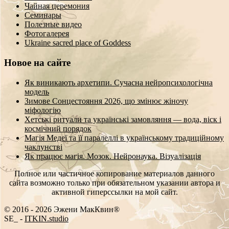
Чайная церемония
Семинары
Полезные видео
Фотогалерея
Ukraine sacred place of Goddess
Новое на сайте
Як виникають архетипи. Сучасна нейропсихологічна
модель
Зимове Сонцестояння 2026, що змінює жіночу
міфологію
Хетські ритуали та українські замовляння — вода, віск і
космічний порядок
Магія Медеї та її паралеллі в українському традиційному
чаклунстві
Як працює магія. Мозок. Нейронаука. Візуалізація
Полное или частичное копирование материалов данного
сайта возможно только при обязательном указании автора и
активной гиперссылки на мой сайт.
© 2016 - 2026 Эжени МакКвин®
SEO
-
ITKIN.studio