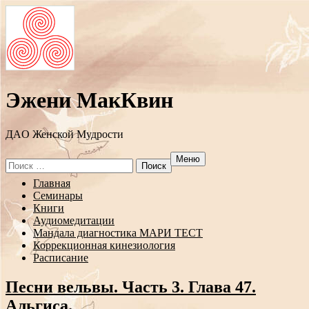
Эжени МакКвин
ДAO Женской Мудрости
Меню
Search
for:
Перейти
Главная
к
Семинары
содержанию
Книги
Аудиомедитации
Мандала диагностика МАРИ ТЕСТ
Коррекционная кинезиология
Расписание
Песни вельвы. Часть 3. Глава 47.
Альгиса.