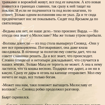
травками и ворожбой живут, все под ее началом. А кто новая
появится в границах славнии, так сразу к ней тащат на
поклон. И если не подчинится та под волю кнагини, то
сгинет. Только одним волхвиням она не указ. Да и те сюда
предпочитают нос не показывать. Сидят под Ярськом да по
святилищам.
-Ведьма али нет, не наше дело.- тихо произнес Варда. — Но
откуда она знает о Милославе? Мы же только утром прибыли.
-Волхвы донесли — из под стола вынырнул Сновид. -Они у
нее все прикормлены. Поговаривают, она даже кназа
околдовала. В ночнице за пологом ему советы дает, что на
совете славинии решать. Да и все знает, что происходит.
Словно птицы ей и нетопыри докладывают, что случается в
наших землях. Только Маха ее терпеть не может. А она к нему
ластится, что та кошка весною. Подарки ему дарит, а он ни в
какую. Сразу ее дары в огонь на капище отправляет. Мол ему
ничего не надо, все только богам.
-Может она нам, таки поможет вытащить Милославу от
волхвов? — Сновид робко продолжил разговор.
Бьярт скривился.