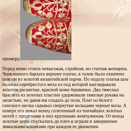
примеру.
Перед ними стояла невысокая, стройная, но статная женщина.
Червленного бархата верхнее платье, в талии было охвачено
поясом из золотой византийской парчи. По подолу платья шла
полоска серебристого меха из под которой выглядывали
золотом расшитые, красной кожи башмачки. Два тяжелых
браслета из золотых пластин удерживали тяжелые рукава на
запястьях, не давая им спадать до пола.
Плат из белого
синского шелка скрывал свернутые кольцами черные косы. А
поверх его лежал венец сплетенный из тончайших золотых
нитей с продетыми в них крупными жемчужинам. От венца
золотые цепи спускались до плеч и играли в завершении
звякалками-кониками при каждом ее движении.