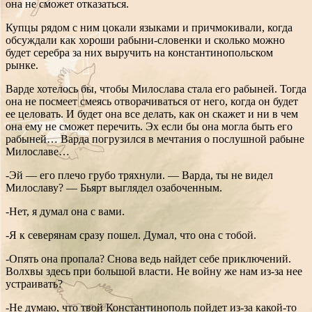
она не сможет отказаться.
Купцы рядом с ним цокали языками и причмокивали, когда
обсуждали как хороши рабыни-словенки и сколько можно
будет серебра за них выручить на константинопольском
рынке.
Варде хотелось бы, чтобы Милослава стала его рабыней. Тогда
она не посмеет смеясь отворачиваться от него, когда он будет
ее целовать. И будет она все делать, как он скажет и ни в чем
она ему не сможет перечить. Эх если бы она могла быть его
рабыней… Варда погрузился в мечтания о послушной рабыне
Милославе…
-Эй — его плечо грубо тряхнули. — Варда, ты не видел
Милославу? — Бьярт выглядел озабоченным.
-Нет, я думал она с вами.
-Я к северянам сразу пошел. Думал, что она с тобой.
-Опять она пропала? Снова ведь найдет себе приключений.
Волхвы здесь при большой власти. Не войну же нам из-за нее
устраивать?
-Не думаю, что твой Константинополь пойдет из-за какой-то