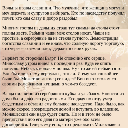
Вольны нравы славинии. Что мужчина, что женщина могут и
меч держать и супругов выбирать. Кто по наследству получил
почет, кто сам славу и добро раздобыл.
Многим гостям из дальних стран тут скамьи да столы стоят
полны явств. Рабыни чаши меж столов носят. Чаши не
простые, а серебряные да из стекла гутного. Демонстрация
богатства славинии и ее кназа, что соляную дорогу торговую,
что через его земли идет, держит в своих руках.
Зыркает по сторонам Бьярт. Не спокойно его сердце.
Милославу утром видел в последний раз. Куда ее опять
понесло. Небось к волхвам пошла. Ну что же ей неймется то.
Уже бы или к нему вернулась, что ли. И ему так спокойнее
было бы. Может византиец ее видел? Вон он за столом со
своими ромейскими купцами о чем-то беседует.
Варда пил вино из серебряного кубка и улыбался. Новости из
дома были для него радостными. Его дядя по отцу умер
бездетным и оставил ему большое наследство. Надо было, как
можно скорее, возвращаться домой и вступать во владение.
Монашеский сан надо будет снять. Но и в этом не было
препятствия ибо его дядя по матери уже обо всем
договорился. Теперь ему есть, что предложить Милославе и