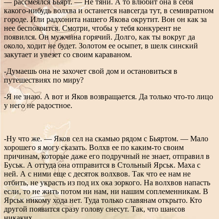
— рассмеялся Бьярт. — Не тяни. А то влюбит она в себя
какого-нибудь волхва и останется навсегда тут, в семивратном
городе. Или радхонита нашего Якова окрутит. Вон он как за
нее беспокоится. Смотри, чтобы у тебя конкурент не
появился. Он мужчина горячий. Долго, как ты вокруг да
около, ходит не будет. Золотом ее осыпет, в шелк синский
закутает и увезет со своим караваном.
-Думаешь она не захочет свой дом и остановиться в
путешествиях по миру?
-Я не знаю. А вот и Яков возвращается. Да только что-то лицо
у него не радостное.
-Ну что же. — Яков сел на скамью рядом с Бьяртом. — Мало
хорошего я могу сказать. Волхв ее по каким-то своим
причинам, которые даже его подручный не знает, отправил в
Буськ. А оттуда она отправится в Стольный Ярськ. Маха с
ней. А с ними еще с десяток волхвов. Так что ее нам не
отбить, не украсть из под их ока зоркого. На волхвов напасть
если, то не жить потом ни нам, ни нашим соплеменникам. В
Ярськ никому хода нет. Туда только славянам открыто. Кто
другой появится сразу голову снесут. Так, что шансов
никаких.