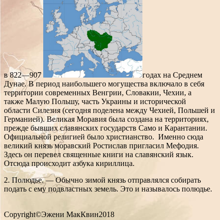
в 822—907
годах на Среднем
Дунае. В период наибольшего могущества включало в себя
территории современных Венгрии, Словакии, Чехии, а
также Малую Польшу, часть Украины и исторической
области Силезия (сегодня поделена между Чехией, Польшей и
Германией). Великая Моравия была создана на территориях,
прежде бывших славянских государств Само и Карантании.
Официальной религией было христианство. Именно сюда
великий князь моравский Ростислав пригласил Мефодия.
Здесь он перевел священные книги на славянский язык.
Отсюда происходит азбука кириллица.
2. Полюдье. — Обычно зимой князь отправлялся собирать
подать с ему подвластных земель. Это и называлось полюдье.
Copyright©Эжени МакКвин2018