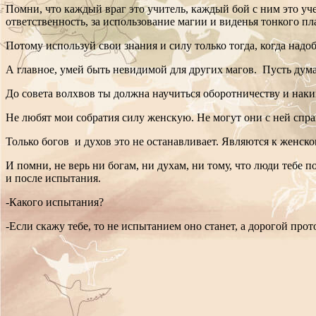
Помни, что каждый враг это учитель, каждый бой с ним это уч
ответственность, за использование магии и виденья тонкого пл
Потому используй свои знания и силу только тогда, когда надо
А главное, умей быть невидимой для других магов. Пусть дума
До совета волхвов ты должна научиться оборотничеству и наки
Не любят мои собратия силу женскую. Не могут они с ней спра
Только богов и духов это не останавливает. Являются к женско
И помни, не верь ни богам, ни духам, ни тому, что люди тебе п
и после испытания.
-Какого испытания?
-Если скажу тебе, то не испытанием оно станет, а дорогой про