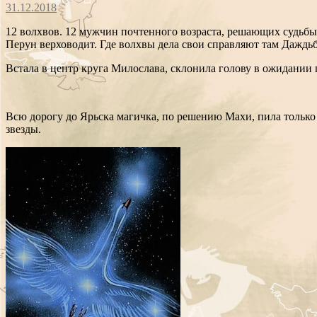
31.12.2018
12 волхвов. 12 мужчин почтенного возраста, решающих судьбы 
Перун верховодит. Где волхвы дела свои справляют там Даждьб
Встала в центр круга Милослава, склонила голову в ожидании п
Всю дорогу до Ярьска магичка, по решению Махи, пила только в
звезды.