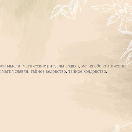
свои мысли
,
магические ритуалы славян
,
магия оборотничества
,
я магия славян
,
тайное ведовство
,
тайное колдовство
.