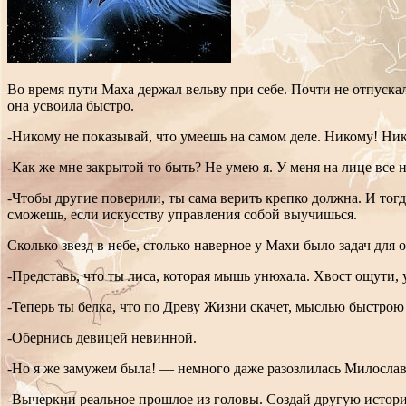
Во время пути Маха держал вельву при себе. Почти не отпускал 
она усвоила быстро.
-Никому не показывай, что умеешь на самом деле. Никому! Ник
-Как же мне закрытой то быть? Не умею я. У меня на лице все 
-Чтобы другие поверили, ты сама верить крепко должна. И тогд
сможешь, если искусству управления собой выучишься.
Сколько звезд в небе, столько наверное у Махи было задач для
-Представь, что ты лиса, которая мышь унюхала. Хвост ощути, 
-Теперь ты белка, что по Древу Жизни скачет, мыслью быстрою
-Обернись девицей невинной.
-Но я же замужем была! — немного даже разозлилась Милослав
-Вычеркни реальное прошлое из головы. Создай другую истори