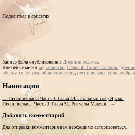
Поделиться в соцсетях
Запись была опубликована в
Дневник ведьмы
.
Ключевые метки
ведьмовство
,
Глава 50. Совет волхвов.
,
дневн
обернутся волком
,
оборотничество
,
песни вельвы
,
сила вообра
Сообщение
Навигация
навигации
←
Песни вельвы. Часть 3. Глава 49. Стольный град Ярськ.
Песни вельвы. Часть 3. Глава 51. Ритуалы Макоши.
→
Добавить комментарий
Для отправки комментария вам необходимо
авторизоваться
.