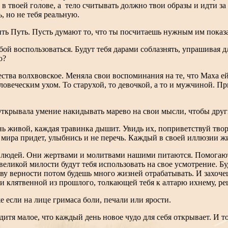
в твоей голове, а тело считывать должно твои образы и идти з
, но не тебя реальную.
ить Путь. Пусть думают то, что ты посчитаешь нужным им показа
 тобой воспользоваться. Будут тебя дарами соблазнять, упрашивая
о?
ства волхвовское. Меняла свои воспоминания на те, что Маха ей
овеческим ухом. То старухой, то девочкой, а то и мужчиной. Пр
Открывала умение накидывать марево на свои мысли, чтобы д
ень живой, каждая травинка дышит. Увидь их, поприветствуй тв
м мира придет, улыбнись и не перечь. Каждый в своей иллюзии жи
 людей. Они жертвами и молитвами нашими питаются. Помогают, 
де великой милости будут тебя использовать на свое усмотрение.
тву верности потом будешь много жизней отрабатывать. И захочеш
ти клятвенной из прошлого, толкающей тебя к алтарю ихнему, ре
е если на лице гримаса боли, печали или ярости.
итя малое, что каждый день новое чудо для себя открывает. И т