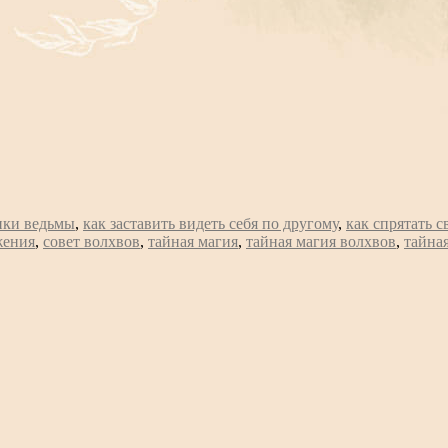
ики ведьмы
,
как заставить видеть себя по другому
,
как спрятать 
жения
,
совет волхвов
,
тайная магия
,
тайная магия волхвов
,
тайна