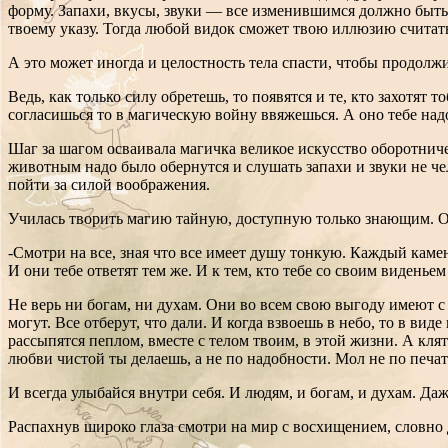
форму. Запахи, вкусы, звуки — все изменившимся должно быть 
твоему указу. Тогда любой видок сможет твою иллюзию считать
А это может иногда и целостность тела спасти, чтобы продолж
Ведь, как только силу обретешь, то появятся и те, кто захотят
согласишься то в магическую войну ввяжешься. А оно тебе над
Шаг за шагом осваивала магичка великое искусство оборотниче
животным надо было обернутся и слушать запахи и звуки не чел
пойти за силой воображения.
Училась творить магию тайную, доступную только знающим. 
-Смотри на все, зная что все имеет душу тонкую. Каждый кам
И они тебе ответят тем же. И к тем, кто тебе со своим виденье
Не верь ни богам, ни духам. Они во всем свою выгоду имеют с
могут. Все отберут, что дали. И когда взвоешь в небо, то в ви
рассыпятся пеплом, вместе с телом твоим, в этой жизни. А кля
любви чистой ты делаешь, а не по надобности. Мол не по печа
И всегда улыбайся внутри себя. И людям, и богам, и духам. Даж
Распахнув широко глаза смотри на мир с восхищением, словно д