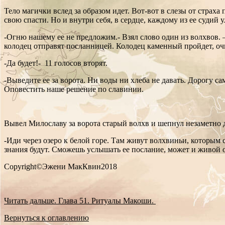
Тело магички вслед за образом идет. Вот-вот в слезы от стра
свою спасти. Но и внутри себя, в сердце, каждому из ее судий 
-Огню нашему ее не предложим.- Взял слово один из волхвов. 
колодец отправят посланницей. Колодец каменный пройдет, очи
-Да будет!- 11 голосов вторят.
-Выведите ее за ворота. Ни воды ни хлеба не давать. Дорогу с
Оповестить наше решение по славинии.
Вывел Милославу за ворота старый волхв и шепнул незаметно 
-Иди через озеро к белой горе. Там живут волхвиньи, которым 
знания будут. Сможешь услышать ее послание, может и живой о
Copyright©Эжени МакКвин2018
Читать дальше. Глава 51. Ритуалы Макоши.
Вернуться к оглавлению