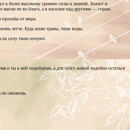
туп к более высокому уровню силы и знаний. Значит и
ие магии не во благо, а в насилие над другими — горше.
з просьбы от мира.
жизнь легче. Будь ниже травы, тише воды.
если силу твою почуют.
емя и ты к ней подойдешь, а для этого живой надобно остаться
если сможешь.