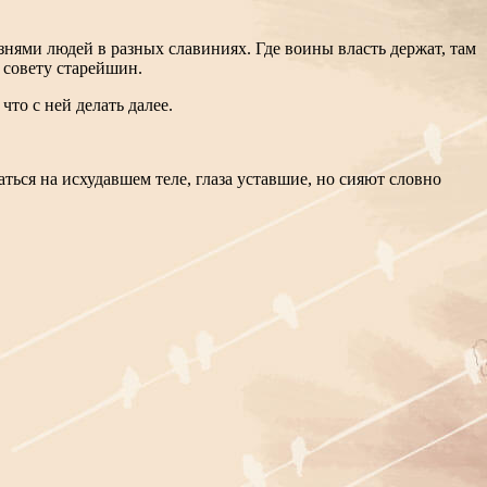
знями людей в разных славиниях. Где воины власть держат, там
 совету старейшин.
то с ней делать далее.
аться на исхудавшем теле, глаза уставшие, но сияют словно