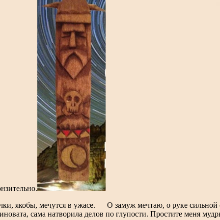
онзительно.
и, якобы, мечутся в ужасе. — О замуж мечтаю, о руке сильной с
виновата, сама натворила делов по глупости. Простите меня муд