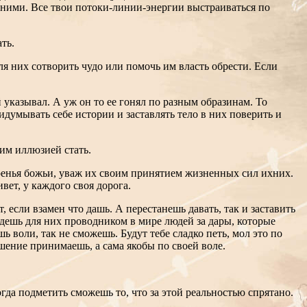
а ними. Все твои потоки-линии-энергии выстраиваться по
ть.
 для них сотворить чудо или помочь им власть обрести. Если
 указывал. А уж он то ее гонял по разным образинам. То
идумывать себе истории и заставлять тело в них поверить и
ругим иллюзией стать.
оренья божьи, уваж их своим принятием жизненных сил ихних.
вет, у каждого своя дорога.
если взамен что дашь. А перестанешь давать, так и заставить
 Будешь для них проводником в мире людей за дары, которые
ь воли, так не сможешь. Будут тебе сладко петь, мол это по
шение принимаешь, а сама якобы по своей воле.
огда подметить сможешь то, что за этой реальностью спрятано.