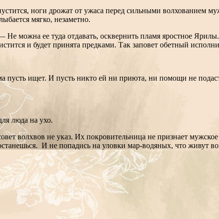
ха пустится, ноги дрожат от ужаса перед сильными волхованием 
улыбается мягко, незаметно.
— Не можна ее туда отдавать, осквернить пламя яростное Ярилы
стится и будет принята предками. Так заповет обетный исполнит
ама пусть ищет. И пусть никто ей ни приюта, ни помощи не подас
для люда на ухо.
совет волхвов не указ. Их покровительница не признает мужское 
станешься. И не попадись на уловки мар-водяных, что живут во