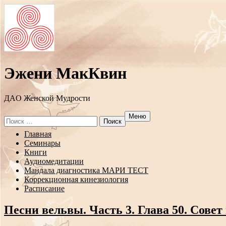
Эжени МакКвин
ДAO Женской Мудрости
Меню
Search
for:
Перейти
Главная
к
Семинары
содержанию
Книги
Аудиомедитации
Мандала диагностика МАРИ ТЕСТ
Коррекционная кинезиология
Расписание
Песни вельвы. Часть 3. Глава 50. Совет