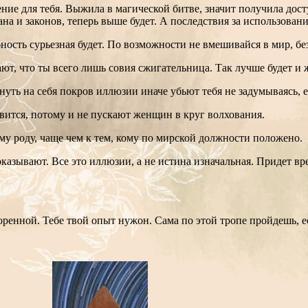
ение для тебя. Выжила в магической битве, значит получила дос
ана и законов, теперь выше будет. А последствия за использован
бность сурьезная будет. По возможности не вмешивайся в мир, бе
ют, что ты всего лишь совия сжигательница. Так лучше будет и 
нуть на себя покров иллюзии иначе убьют тебя не задумываясь, 
вится, потому и не пускают женщин в круг волхования.
му роду, чаще чем к тем, кому по мирской должности положено.
оказывают. Все это иллюзии, а не истина изначальная. Придет вр
торенной. Тебе твой опыт нужон. Сама по этой тропе пройдешь, 