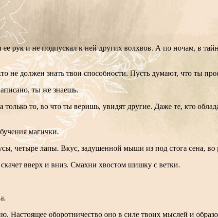
ее рук и не подпускал к ней других волхвов. А по ночам, в тайне
то не должен знать твои способности. Пусть думают, что ты про
написано, ты же знаешь.
а только то, во что ты веришь, увидят другие. Даже те, кто обл
 обучения магички.
усы, четыре лапы. Вкус, задушенной мыши из под стога сена, во 
 скачет вверх и вниз. Смахни хвостом шишку с ветки.
а.
ю. Настоящее оборотничество оно в силе твоих мыслей и образо