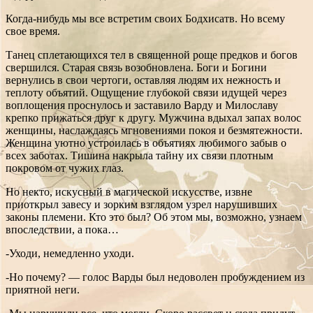
Когда-нибудь мы все встретим своих Бодхисатв. Но всему
свое время.
Танец сплетающихся тел в священной роще предков и богов
свершился. Старая связь возобновлена. Боги и Богини
вернулись в свои чертоги, оставляя людям их нежность и
теплоту объятий. Ощущение глубокой связи идущей через
воплощения проснулось и заставило Варду и Милославу
крепко прижаться друг к другу. Мужчина вдыхал запах волос
женщины, наслаждаясь мгновениями покоя и безмятежности.
Женщина уютно устроилась в объятиях любимого забыв о
всех заботах. Тишина накрыла тайну их связи плотным
покровом от чужих глаз.
Но некто, искусный в магической искусстве, извне
приоткрыл завесу и зорким взглядом узрел нарушивших
законы племени. Кто это был? Об этом мы, возможно, узнаем
впоследствии, а пока…
-Уходи, немедленно уходи.
-Но почему? — голос Варды был недоволен пробуждением из
приятной неги.