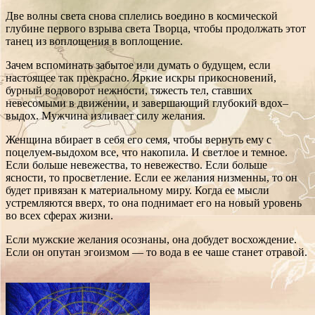
Две волны света снова сплелись воедино в космической
глубине первого взрыва света Творца, чтобы продолжать этот
танец из воплощения в воплощение.
Зачем вспоминать забытое или думать о будущем, если
настоящее так прекрасно. Яркие искры прикосновений,
бурный водоворот нежности, тяжесть тел, ставших
невесомыми в движении, и завершающий глубокий вдох–
выдох. Мужчина изливает силу желания.
Женщина вбирает в себя его семя, чтобы вернуть ему с
поцелуем-выдохом все, что накопила. И светлое и темное.
Если больше невежества, то невежество. Если больше
ясности, то просветление. Если ее желания низменны, то он
будет привязан к материальному миру. Когда ее мысли
устремляются вверх, то она поднимает его на новый уровень
во всех сферах жизни.
Если мужские желания осознаны, она добудет восхождение.
Если он опутан эгоизмом — то вода в ее чаше станет отравой.