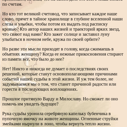
по счетам.
Но кто тот великий счетовод, что записывает каждое наше
слово, прячет в тайное хранилище в глубине вселенной наши
слезы и улыбки, чтобы потом их выдать под расписку
кровью? Кто автор наших жизней и траекторий ярких звезд,
что сияют над нами? Кто зажег солнце и заставил луну
улыбаться в ночном небе, кружа по своей орбите?
Но разве эти мысли приходят в голову, когда сжимаешь в
объятиях женщину? Когда ее нежные прикосновения стирают
из памяти все, что было до нее?
Нет! Никто и никогда не думает о последствиях своих
решений, которые станут основополагающими причинами
событий нашей судьбы в этой жизни. И уж тем более, не
задумываемся мы о том, что станет причиной радости или
горести в последующих воплощениях.
Прошлое притянуло Варду и Милославу. Но сможет ли оно
помочь им увидеть будущее?
Рука судьбы уронила серебряную капельку бубенчика в
пупочную ямочку на животе женщины. Огненные струйки
змейками нырнули в лоно, чтобы вернуть тепло жизни.