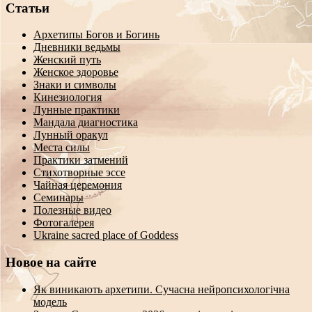
Статьи
Архетипы Богов и Богинь
Дневники ведьмы
Женский путь
Женское здоровье
Знаки и символы
Кинезиология
Лунные практики
Мандала диагностика
Лунный оракул
Места силы
Практики затмений
Стихотворные эссе
Чайная церемония
Семинары
Полезные видео
Фотогалерея
Ukraine sacred place of Goddess
Новое на сайте
Як виникають архетипи. Сучасна нейропсихологічна
модель