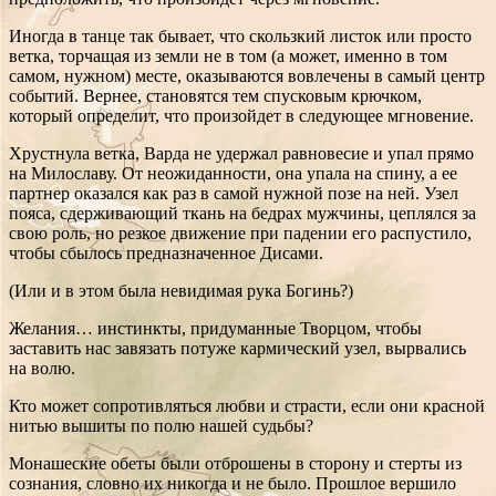
Иногда в танце так бывает, что скользкий листок или просто
ветка, торчащая из земли не в том (а может, именно в том
самом, нужном) месте, оказываются вовлечены в самый центр
событий. Вернее, становятся тем спусковым крючком,
который определит, что произойдет в следующее мгновение.
Хрустнула ветка, Варда не удержал равновесие и упал прямо
на Милославу. От неожиданности, она упала на спину, а ее
партнер оказался как раз в самой нужной позе на ней. Узел
пояса, сдерживающий ткань на бедрах мужчины, цеплялся за
свою роль, но резкое движение при падении его распустило,
чтобы сбылось предназначенное Дисами.
(Или и в этом была невидимая рука Богинь?)
Желания… инстинкты, придуманные Творцом, чтобы
заставить нас завязать потуже кармический узел, вырвались
на волю.
Кто может сопротивляться любви и страсти, если они красной
нитью вышиты по полю нашей судьбы?
Монашеские обеты были отброшены в сторону и стерты из
сознания, словно их никогда и не было. Прошлое вершило