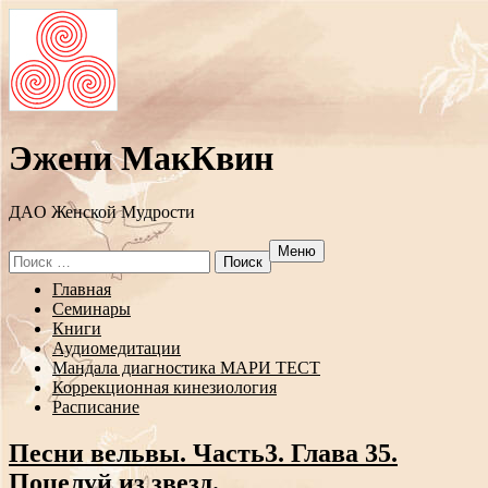
Эжени МакКвин
ДAO Женской Мудрости
Меню
Search
for:
Перейти
Главная
к
Семинары
содержанию
Книги
Аудиомедитации
Мандала диагностика МАРИ ТЕСТ
Коррекционная кинезиология
Расписание
Песни вельвы. Часть3. Глава 35.
Поцелуй из звезд.