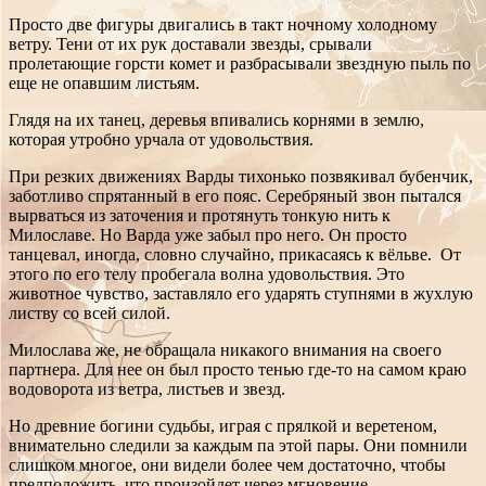
Просто две фигуры двигались в такт ночному холодному
ветру. Тени от их рук доставали звезды, срывали
пролетающие горсти комет и разбрасывали звездную пыль по
еще не опавшим листьям.
Глядя на их танец, деревья впивались корнями в землю,
которая утробно урчала от удовольствия.
При резких движениях Варды тихонько позвякивал бубенчик,
заботливо спрятанный в его пояс. Серебряный звон пытался
вырваться из заточения и протянуть тонкую нить к
Милославе. Но Варда уже забыл про него. Он просто
танцевал, иногда, словно случайно, прикасаясь к вёльве. От
этого по его телу пробегала волна удовольствия. Это
животное чувство, заставляло его ударять ступнями в жухлую
листву со всей силой.
Милослава же, не обращала никакого внимания на своего
партнера. Для нее он был просто тенью где-то на самом краю
водоворота из ветра, листьев и звезд.
Но древние богини судьбы, играя с прялкой и веретеном,
внимательно следили за каждым па этой пары. Они помнили
слишком многое, они видели более чем достаточно, чтобы
предположить, что произойдет через мгновение.