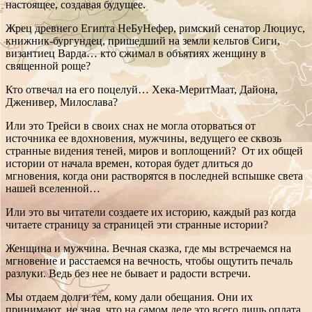
настоящее, создавая будущее.
Жрец древнего Египта НеБуНефер, римский сенатор Люциус,
книжник-бургундец, пришедший на земли кельтов Сиги,
византиец Варда… кто сжимал в объятиях женщину в
священной роще?
Кто отвечал на его поцелуй… Хека-МеритМаат, Дайона,
Дженивер, Милослава?
Или это Трейси в своих снах не могла оторваться от
источника ее вдохновения, мужчины, ведущего ее сквозь
странные видения теней, миров и воплощений? От их общей
истории от начала времен, которая будет длиться до
мгновения, когда они растворятся в последней вспышке света
нашей вселенной…
Или это вы читатели создаете их историю, каждый раз когда
читаете страницу за страницей эти странные истории?
Женщина и мужчина. Вечная сказка, где мы встречаемся на
мгновение и расстаемся на вечность, чтобы ощутить печаль
разлуки. Ведь без нее не бывает и радости встречи.
Мы отдаем долги тем, кому дали обещания. Они их
принимают, не зная, что на самом деле это всего лишь оплата