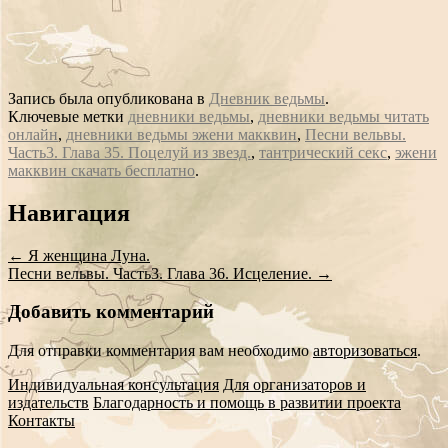
Запись была опубликована в
Дневник ведьмы
.
Ключевые метки
дневники ведьмы
,
дневники ведьмы читать
онлайн
,
дневники ведьмы эжени макквин
,
Песни вельвы.
Часть3. Глава 35. Поцелуй из звезд.
,
тантрический секс
,
эжени
макквин скачать бесплатно
.
Сообщение
Навигация
навигации
←
Я женщина Луна.
Песни вельвы. Часть3. Глава 36. Исцеление.
→
Добавить комментарий
Для отправки комментария вам необходимо
авторизоваться
.
Индивидуальная консультация
Для организаторов и
издательств
Благодарность и помощь в развитии проекта
Контакты