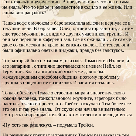
колотилось в предчувствии. В предчувствии чего она и сама
не знала. Что-то новое и неизвестное входило в ее жизнь. Или
снова возвращалось?
Чашка кофе с молоком в баре заземлила мысли и вернула ее в
текущий день. В бар зашел Олех, организатор занятий, а с ним
еще трое мужчин, как видимо других участников группы. И
они все перешли в коференц-зал. Где их ожидали … те самые
двое со скамеечки на краю панянских скалок. Но теперь они
были официально одеты в пиджаки, правда без галстуков.
Тот, который был с хохолком, оказался Томасом из Италии, а
его напарник , с типично шотландским именем Нейл, из
Германии. Благо английский язык уже давно был
международным способом общения, поэтому проблем у
группы в общении не возникало. И занятия начались.
То как объяснял Томас о строении мира и энергетического
кокона человека, тонкоплановом коучинге, эгрегорах было
настолько ясно и просто, что Трейси заскучала. Тем более все
это она и так уже знала. От скуки она начала внимательно
смотреть на преподавателей и автоматически присоединяться.
-Ну, хоть так развлекусь – подумала Трейси.
На различных группах и тренингах Трейси развлекалась тем,