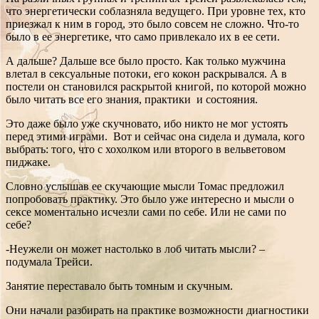
что энергетически соблазняла ведущего. При уровне тех, кто
приезжал к ним в город, это было совсем не сложно. Что-то
было в ее энергетике, что само привлекало их в ее сети.
А дальше? Дальше все было просто. Как только мужчина
влетал в сексуальные потоки, его кокон раскрывался. А в
постели он становился раскрытой книгой, по которой можно
было читать все его знания, практики и состояния.
Это даже было уже скучновато, ибо никто не мог устоять
перед этими играми. Вот и сейчас она сидела и думала, кого
выбрать: того, что с хохолком или второго в вельветовом
пиджаке.
Словно услышав ее скучающие мысли Томас предложил
попробовать практику. Это было уже интересно и мысли о
сексе моментально исчезли сами по себе. Или не сами по
себе?
-Неужели он может настолько в лоб читать мысли? –
подумала Трейси.
Занятие переставало быть томным и скучным.
Они начали разбирать на практике возможности диагностики