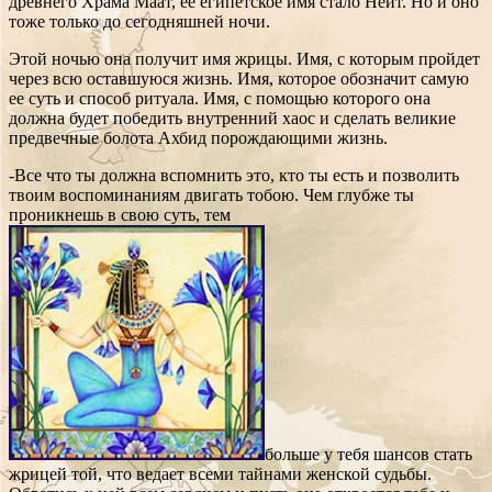
древнего Храма Маат, ее египетское имя стало Нейт. Но и оно
тоже только до сегодняшней ночи.
Этой ночью она получит имя жрицы. Имя, с которым пройдет
через всю оставшуюся жизнь. Имя, которое обозначит самую
ее суть и способ ритуала. Имя, с помощью которого она
должна будет победить внутренний хаос и сделать великие
предвечные болота Ахбид порождающими жизнь.
-Все что ты должна вспомнить это, кто ты есть и позволить
твоим воспоминаниям двигать тобою. Чем глубже ты
проникнешь в свою суть, тем
больше у тебя шансов стать
жрицей той, что ведает всеми тайнами женской судьбы.