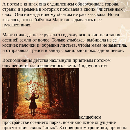
А потом в книгах она с удивлением обнаруживала города,
страны и времена в которых побывала в своих “лиственных”
снах. Она никогда никому об этом не рассказывала. Но ей
казалось, что ее бабушка Марта догадывалась о ее
путешествиях.
Марта никогда не ее ругала за одежду всю в листве и запах
осенней земли от волос. Только улыбаясь, выбирала из ее
косичек палочки и обрывки листьев, чтобы мама не заметила,
и отправляла Трейси в ванну с ванильно-шоколадной пеной.
Воспоминания детства нахлынули приятным потоком
ощущения тепла и солнечного света. И вдруг, в этом
волшебном
пространстве осеннего парка, возникло ясное ощущение
присутствия своих “иных”. За поворотом тропинки, прямо на