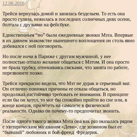
12.06.2016
Трейси вернулась домой и занялась бездельем. То есть она
просто гуляла, нежилась в последних солнечных днях осени,
болтала с друзьями на фейсбуке.
Единственным “но” были ежедневные звонки Мэта. Впервые
в их давнем знакомстве нынешнего воплощения он столь явно
добивался с ней поговорить.
Но после ночи в Париже с другим мужчиной, у нее
полностью отпало желание общаться с Мэтом. И она просто
не брала трубку, отнекиваясь смсками, что занята по работе,
перезвоните позже.
Трейси прекрасно видела, что Мэт не дурак и серьезный маг.
Он отлично понимал причины ее отказа общаться, но
продолжал настойчиво требовать ее внимания. В принципе
если бы он хотел, то мог бы спокойно прийти во сне или, в
конце концов, прилететь на самолете в физической
реальности. Однако он почему-то предпочитал звонить.
После одного такого звонка Мэта она как раз оказалась рядом
с эзотерическим магазином «Деви», где хозяином был ее
“бывший” любовник и бой-френд Фредерик.