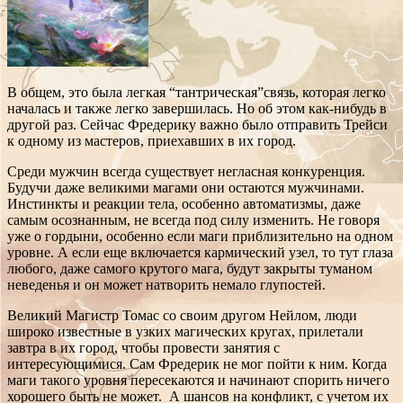
В общем, это была легкая “тантрическая”связь, которая легко
началась и также легко завершилась. Но об этом как-нибудь в
другой раз. Сейчас Фредерику важно было отправить Трейси
к одному из мастеров, приехавших в их город.
Среди мужчин всегда существует негласная конкуренция.
Будучи даже великими магами они остаются мужчинами.
Инстинкты и реакции тела, особенно автоматизмы, даже
самым осознанным, не всегда под силу изменить. Не говоря
уже о гордыни, особенно если маги приблизительно на одном
уровне. А если еще включается кармический узел, то тут глаза
любого, даже самого крутого мага, будут закрыты туманом
неведенья и он может натворить немало глупостей.
Великий Магистр Томас со своим другом Нейлом, люди
широко известные в узких магических кругах, прилетали
завтра в их город, чтобы провести занятия с
интересующимися. Сам Фредерик не мог пойти к ним. Когда
маги такого уровня пересекаются и начинают спорить ничего
хорошего быть не может. А шансов на конфликт, с учетом их