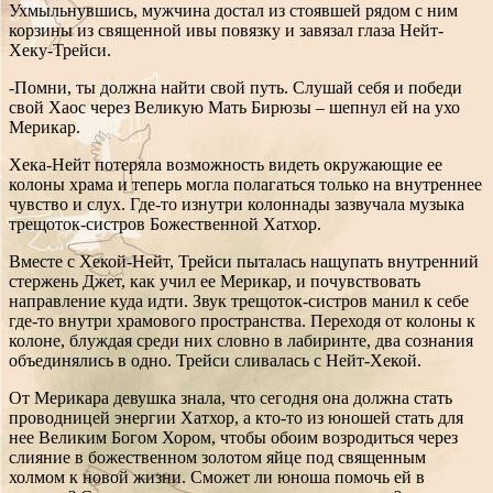
Ухмыльнувшись, мужчина достал из стоявшей рядом с ним
корзины из священной ивы повязку и завязал глаза Нейт-
Хеку-Трейси.
-Помни, ты должна найти свой путь. Слушай себя и победи
свой Хаос через Великую Мать Бирюзы – шепнул ей на ухо
Мерикар.
Хека-Нейт потеряла возможность видеть окружающие ее
колоны храма и теперь могла полагаться только на внутреннее
чувство и слух. Где-то изнутри колоннады зазвучала музыка
трещоток-систров Божественной Хатхор.
Вместе с Хекой-Нейт, Трейси пыталась нащупать внутренний
стержень Джет, как учил ее Мерикар, и почувствовать
направление куда идти. Звук трещоток-систров манил к себе
где-то внутри храмового пространства. Переходя от колоны к
колоне, блуждая среди них словно в лабиринте, два сознания
объединялись в одно. Трейси сливалась с Нейт-Хекой.
От Мерикара девушка знала, что сегодня она должна стать
проводницей энергии Хатхор, а кто-то из юношей стать для
нее Великим Богом Хором, чтобы обоим возродиться через
слияние в божественном золотом яйце под священным
холмом к новой жизни. Сможет ли юноша помочь ей в