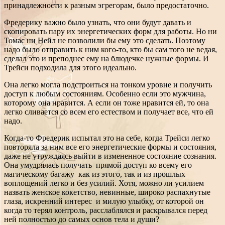
принадлежности к разным эгрегорам, было предостаточно.
Фредерику важно было узнать, что они будут давать и
скопировать пару их энергетических форм для работы. Но ни
Томас ни Нейл не позволили бы ему это сделать. Поэтому
надо было отправить к ним кого-то, кто бы сам того не ведая,
сделал это и преподнес ему на блюдечке нужные формы. И
Трейси подходила для этого идеально.
Она легко могла подстроиться на тонком уровне и получить
доступ к любым состояниям. Особенно если это мужчина,
которому она нравится. А если он тоже нравится ей, то она
легко сливается со всем его естеством и получает все, что ей
надо.
Когда-то Фредерик испытал это на себе, когда Трейси легко
повторяла за ним все его энергетические формы и состояния,
даже не утруждаясь выйти в измененное состояние сознания.
Она умудрялась получать прямой доступ ко всему его
магическому багажу как из этого, так и из прошлых
воплощений легко и без усилий. Хотя, можно ли усилием
назвать женское кокетство, невинные, широко распахнутые
глаза, искренний интерес и милую улыбку, от которой он
когда то терял контроль, расслаблялся и раскрывался перед
ней полностью до самых основ тела и души?