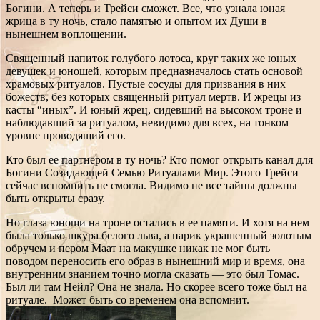
Богини. А теперь и Трейси сможет. Все, что узнала юная
жрица в ту ночь, стало памятью и опытом их Души в
нынешнем воплощении.
Священный напиток голубого лотоса, круг таких же юных
девушек и юношей, которым предназначалось стать основой
храмовых ритуалов. Пустые сосуды для призвания в них
божеств, без которых священный ритуал мертв. И жрецы из
касты “иных”. И юный жрец, сидевший на высоком троне и
наблюдавший за ритуалом, невидимо для всех, на тонком
уровне проводящий его.
Кто был ее партнером в ту ночь? Кто помог открыть канал для
Богини Созидающей Семью Ритуалами Мир. Этого Трейси
сейчас вспомнить не смогла. Видимо не все тайны должны
быть открыты сразу.
Но глаза юноши на троне остались в ее памяти. И хотя на нем
была только шкура белого льва, а парик украшенный золотым
обручем и пером Маат на макушке никак не мог быть
поводом переносить его образ в нынешний мир и время, она
внутренним знанием точно могла сказать — это был Томас.
Был ли там Нейл? Она не знала. Но скорее всего тоже был на
ритуале. Может быть со временем она вспомнит.