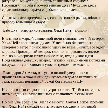
ритуале? Сможет ли она стать священным сосудом?
Проникнут ли они в божественный Дуат? Будущее здесь
среди колоннады храма еще было не определено.
Среди мыслей промелькнул, словно золотая рыбка, облик ее
прародительницы Ахтаум.
-Бабушка – мысленно воззвала Хека-Нейт – помоги!
Внезапно в жаркой священной ночи появился легкий ветерок.
Хека-Нейт воспрянула духом. У нее было благословение
северного ветра приносящего удачу во всем. Значит, все будет
хорошо. Прохладный ветерок словно направлял ее, одетое
только в бисерную сетку гибкое тело, куда нужно идти.
Подталкивая девушку вперед легкими невидимыми потоками
воздуха, он успокаивал и уносил тревожные мысли.
-Благодарю Ах Ахтаум – уже в полной уверенности
прошептала Хека-Нейт и двинулась следом за интуицией
тела, ведомая невидимой рукой бога воздуха Шу.
И снова взрыв сладости изнутри заставил Трейси потерять
нить видения и разъединиться с сознанием Хеки-Нейт.
Но она уже все знала. Знала с высоты Холма Песков Времени,
что Хека-Нейт сможет стать пустым сосудом Бирюзовой