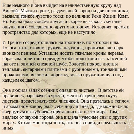
Еще немного и она выйдет на величественную кручу над
Вислой. Мысли о реке, разделявшей город на две половинки,
вызвали тонкое чувство тоски по величию Реки Жизни Кемт.
Но Висла была совсем другая и скорее вызывала смутные
ощущения о совершенно других историях. Историях, время и
пространство для которых, еще не наступило.
И Трейси сосредоточилась на тропинке, по которой шла.
Голоса птиц, словно кружева паутинок, пронизывали парк
звонким пением. Уставшие носить тяжелые кроны деревья,
сбрасывали летнюю одежду, чтобы подготовиться к осенней
наготе и зимней снежной шубе. Золотой покров листвы
теплыми, янтарными плитками с рубиновыми, тончайшими
прожилками, выложил дорожку, мягко пружинившую под
каждым ее шагом.
Она любила запах осенних опавших листьев. В детстве ей
нравилось, зарываясь в яркую, желто-багрянцевую кучу
листьев, представлять себя лисичкой. Она пряталась в теплом
и ароматном ковре, рыла себе нору и гнездо, где можно было
свернуться в клубочек, спрятавшись от всего мира. Там,
вдалеке от звуков города, она видела чудесные сны о других
мирах. Кто же мог тогда знать, что она сновидит реальность
иных.