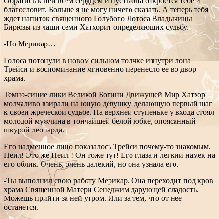
Обратись к ней всем сердцем и пусть она откроется тебе и
благословит. Больше я не могу ничего сказать. А теперь тебя
ждет напиток священного Голубого Лотоса Владычицы
Бирюзы из чаши семи Хатхорит определяющих судьбу.
-Но Мерикар…
Голоса потонули в новом сильном толчке изнутри лона
Трейси и воспоминание мгновенно перенесло ее во двор
храма.
Темно-синие лики Великой Богини Движущей Мир Хатхор
молчаливо взирали на юную девушку, делающую первый шаг
к своей жреческой судьбе. На верхней ступеньке у входа стоял
молодой мужчина в тончайшей белой юбке, опоясанный
шкурой леопарда.
Его надменное лицо показалось Трейси почему-то знакомым.
Нейл! Это же Нейл ! Он тоже тут! Его глаза и легкий намек на
его облик. Очень, очень далекий, но она узнала его.
-Ты выполнил свою работу Мерикар. Она переходит под кров
храма Священной Матери Сенеджим дарующей сладость.
Можешь прийти за ней утром. Или за тем, что от нее
останется.