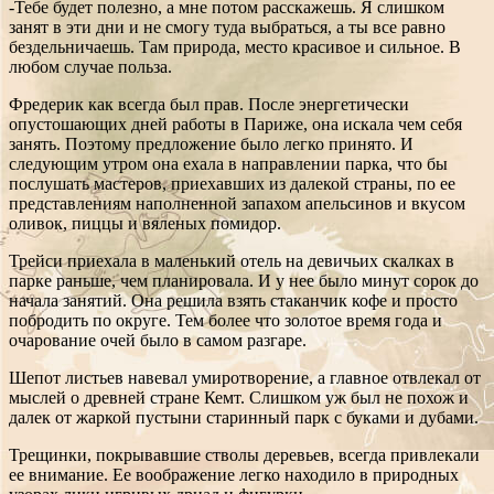
-Тебе будет полезно, а мне потом расскажешь. Я слишком
занят в эти дни и не смогу туда выбраться, а ты все равно
бездельничаешь. Там природа, место красивое и сильное. В
любом случае польза.
Фредерик как всегда был прав. После энергетически
опустошающих дней работы в Париже, она искала чем себя
занять. Поэтому предложение было легко принято. И
следующим утром она ехала в направлении парка, что бы
послушать мастеров, приехавших из далекой страны, по ее
представлениям наполненной запахом апельсинов и вкусом
оливок, пиццы и вяленых помидор.
Трейси приехала в маленький отель на девичьих скалках в
парке раньше, чем планировала. И у нее было минут сорок до
начала занятий. Она решила взять стаканчик кофе и просто
побродить по округе. Тем более что золотое время года и
очарование очей было в самом разгаре.
Шепот листьев навевал умиротворение, а главное отвлекал от
мыслей о древней стране Кемт. Слишком уж был не похож и
далек от жаркой пустыни старинный парк с буками и дубами.
Трещинки, покрывавшие стволы деревьев, всегда привлекали
ее внимание. Ее воображение легко находило в природных