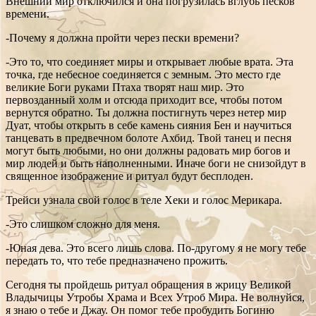
Внешний мир отключился и она погрузилась вглубь песков
времени.
-Почему я должна пройти через пески времени?
-Это то, что соединяет миры и открывает любые врата. Эта
точка, где небесное соединяется с земным. Это место где
великие Боги руками Птаха творят наш мир. Это
первозданный холм и отсюда приходит все, чтобы потом
вернутся обратно. Ты должна постигнуть через нетер мир
Дуат, чтобы открыть в себе камень сияния Бен и научиться
танцевать в предвечном болоте Ахбид. Твой танец и песня
могут быть любыми, но они должны радовать мир богов и
мир людей и быть наполненными. Иначе боги не снизойдут в
священное изображение и ритуал будут бесплоден.
Трейси узнала свой голос в теле Хеки и голос Мерикара.
-Это слишком сложно для меня.
-Юная дева. Это всего лишь слова. По-другому я не могу тебе
передать то, что тебе предназначено прожить.
Сегодня ты пройдешь ритуал обращения в жрицу Великой
Владычицы Утробы Храма и Всех Утроб Мира. Не волнуйся,
я знаю о тебе и Джау. Он помог тебе пробудить Богиню