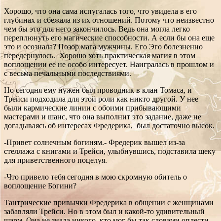
Хорошо, что она сама испугалась того, что увидела в его
глубинах и сбежала из их отношений. Потому что неизвестно
чем бы это для него закончилось. Ведь она могла легко
переплюнуть его магические способности. А если бы она еще
это и осознала? Позор мага мужчины. Его Эго болезненно
передернулось. Хорошо хоть практическая магия в этом
воплощении ее не особо интересует. Наигралась в прошлом и
с весьма печальными последствиями.
Но сегодня ему нужен был проводник в клан Томаса, и
Трейси подходила для этой роли как никто другой. У нее
были кармические линии с обоими прибывающими
мастерами и шанс, что она выполнит это задание, даже не
догадываясь об интересах Фредерика, был достаточно высок.
-Привет солнечным богиням.- Фредерик вышел из-за
стеллажа с книгами и Трейси, улыбнувшись, подставила щеку
для приветственного поцелуя.
-Что привело тебя сегодня в мою скромную обитель о
воплощение Богини?
Тантрические привычки Фредерика в общении с женщинами
забавляли Трейси. Но в этом был и какой-то удивительный
шарм. Она не знала никого, кто мог бы так словами оплести