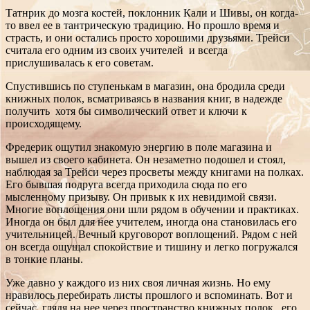
Татнрик до мозга костей, поклонник Кали и Шивы, он когда-
то ввел ее в тантрическую традицию. Но прошло время и
страсть, и они остались просто хорошими друзьями. Трейси
считала его одним из своих учителей и всегда
прислушивалась к его советам.
Спустившись по ступенькам в магазин, она бродила среди
книжных полок, всматриваясь в названия книг, в надежде
получить хотя бы символический ответ и ключи к
происходящему.
Фредерик ощутил знакомую энергию в поле магазина и
вышел из своего кабинета. Он незаметно подошел и стоял,
наблюдая за Трейси через просветы между книгами на полках.
Его бывшая подруга всегда приходила сюда по его
мысленному призыву. Он привык к их невидимой связи.
Многие воплощения они шли рядом в обучении и практиках.
Иногда он был для нее учителем, иногда она становилась его
учительницей. Вечный круговорот воплощений. Рядом с ней
он всегда ощущал спокойствие и тишину и легко погружался
в тонкие планы.
Уже давно у каждого из них своя личная жизнь. Но ему
нравилось перебирать листы прошлого и вспоминать. Вот и
сейчас, глядя на нее через пространство книжных полок, его