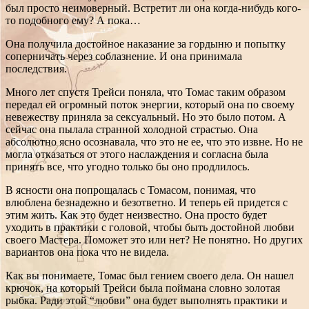
был просто неимоверный. Встретит ли она когда-нибудь кого-
то подобного ему? А пока…
Она получила достойное наказание за гордыню и попытку
соперничать через соблазнение. И она принимала
последствия.
Много лет спустя Трейси поняла, что Томас таким образом
передал ей огромный поток энергии, который она по своему
невежеству приняла за сексуальный. Но это было потом. А
сейчас она пылала странной холодной страстью. Она
абсолютно ясно осознавала, что это не ее, что это извне. Но не
могла отказаться от этого наслаждения и согласна была
принять все, что угодно только бы оно продлилось.
В ясности она попрощалась с Томасом, понимая, что
влюблена безнадежно и безответно. И теперь ей придется с
этим жить. Как это будет неизвестно. Она просто будет
уходить в практики с головой, чтобы быть достойной любви
своего Мастера. Поможет это или нет? Не понятно. Но других
вариантов она пока что не видела.
Как вы понимаете, Томас был гением своего дела. Он нашел
крючок, на который Трейси была поймана словно золотая
рыбка. Ради этой “любви” она будет выполнять практики и