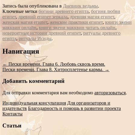
Запись была опубликована в
Дневник ведьмы
.
Ключевые метки
богини древнего египта
,
богиня любви
египет
,
древний египет зеркала
,
древняя магия египет
,
женская магия египет
,
женские практики египет
,
книги эжени
макквин онлайн
,
книги эжени макквин читать онлайн
,
невероятные истории древний египет
,
ритуалы древнего
египта
,
ритуалы Исиды
.
Сообщение
Навигация
навигации
←
Пески времени. Глава 6. Любовь сквозь время.
Пески времени. Глава 8. Хитросплетенье кармы.
→
Добавить комментарий
Для отправки комментария вам необходимо
авторизоваться
.
Индивидуальная консультация
Для организаторов и
издательств
Благодарность и помощь в развитии проекта
Контакты
Статьи