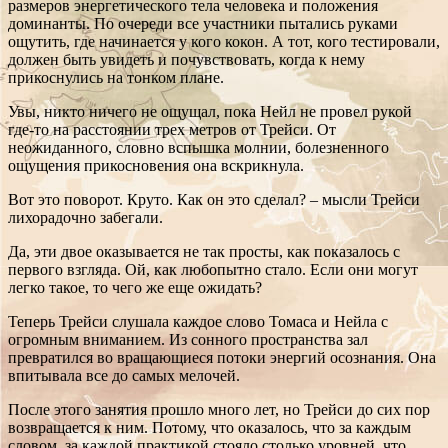
размеров энергетического тела человека и положения
доминанты. По очереди все участники пытались руками
ощутить, где начинается у кого кокон. А тот, кого тестировали,
должен быть увидеть и почувствовать, когда к нему
прикоснулись на тонком плане.
Увы, никто ничего не ощущал, пока Нейл не провел рукой
где-то на расстоянии трех метров от Трейси. От
неожиданного, словно вспышка молнии, болезненного
ощущения прикосновения она вскрикнула.
Вот это поворот. Круто. Как он это сделал? – мысли Трейси
лихорадочно забегали.
Да, эти двое оказывается не так просты, как показалось с
первого взгляда. Ой, как любопытно стало. Если они могут
легко такое, то чего же еще ожидать?
Теперь Трейси слушала каждое слово Томаса и Нейла с
огромным вниманием. Из сонного пространства зал
превратился во вращающиеся потоки энергий осознания. Она
впитывала все до самых мелочей.
После этого занятия прошло много лет, но Трейси до сих пор
возвращается к ним. Потому, что оказалось, что за каждым
словом, за каждой практикой стояло столько уровней, что