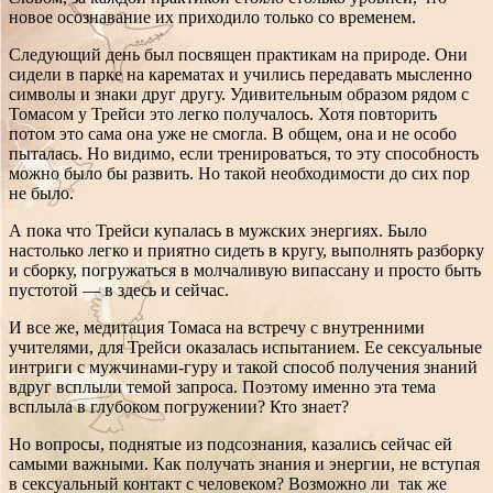
новое осознавание их приходило только со временем.
Следующий день был посвящен практикам на природе. Они
сидели в парке на карематах и учились передавать мысленно
символы и знаки друг другу. Удивительным образом рядом с
Томасом у Трейси это легко получалось. Хотя повторить
потом это сама она уже не смогла. В общем, она и не особо
пыталась. Но видимо, если тренироваться, то эту способность
можно было бы развить. Но такой необходимости до сих пор
не было.
А пока что Трейси купалась в мужских энергиях. Было
настолько легко и приятно сидеть в кругу, выполнять разборку
и сборку, погружаться в молчаливую випассану и просто быть
пустотой — в здесь и сейчас.
И все же, медитация Томаса на встречу с внутренними
учителями, для Трейси оказалась испытанием. Ее сексуальные
интриги с мужчинами-гуру и такой способ получения знаний
вдруг всплыли темой запроса. Поэтому именно эта тема
всплыла в глубоком погружении? Кто знает?
Но вопросы, поднятые из подсознания, казались сейчас ей
самыми важными. Как получать знания и энергии, не вступая
в сексуальный контакт с человеком? Возможно ли так же