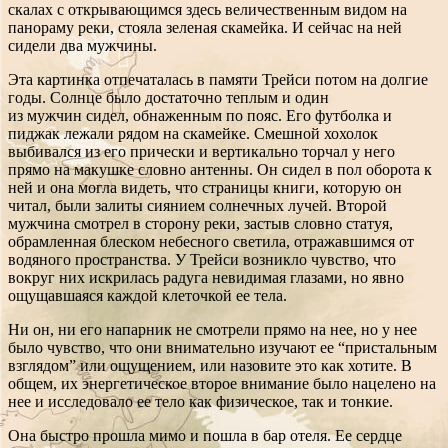
скалах с открывающимся здесь величественным видом на
панораму реки, стояла зеленая скамейка. И сейчас на ней
сидели два мужчины.
Эта картинка отпечаталась в памяти Трейси потом на долгие
годы. Солнце было достаточно теплым и один
из мужчин сидел, обнаженным по пояс. Его футболка и
пиджак лежали рядом на скамейке. Смешной хохолок
выбивался из его прически и вертикально торчал у него
прямо на макушке словно антенны. Он сидел в пол оборота к
ней и она могла видеть, что страницы книги, которую он
читал, были залиты сиянием солнечных лучей. Второй
мужчина смотрел в сторону реки, застыв словно статуя,
обрамленная блеском небесного светила, отражавшимся от
водяного пространства. У Трейси возникло чувство, что
вокруг них искрилась радуга невидимая глазами, но явно
ощущавшаяся каждой клеточкой ее тела.
Ни он, ни его напарник не смотрели прямо на нее, но у нее
было чувство, что они внимательно изучают ее “пристальным
взглядом” или ощущением, или назовите это как хотите. В
общем, их энергетическое второе внимание было нацелено на
нее и исследовало ее тело как физическое, так и тонкие.
Она быстро прошла мимо и пошла в бар отеля. Ее сердце