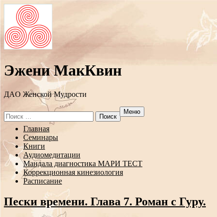
Эжени МакКвин
ДAO Женской Мудрости
Меню
Search
for:
Перейти
Главная
к
Семинары
содержанию
Книги
Аудиомедитации
Мандала диагностика МАРИ ТЕСТ
Коррекционная кинезиология
Расписание
Пески времени. Глава 7. Роман с Гуру.