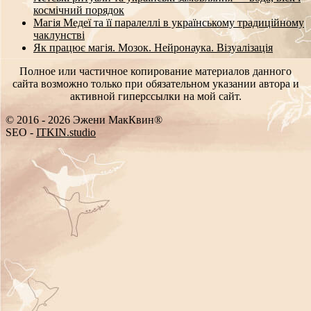
космічний порядок
Магія Медеї та її паралеллі в українському традиційному
чаклунстві
Як працює магія. Мозок. Нейронаука. Візуалізація
Полное или частичное копирование материалов данного
сайта возможно только при обязательном указании автора и
активной гиперссылки на мой сайт.
© 2016 - 2026 Эжени МакКвин®
_
E
>
-
ITKIN.studio