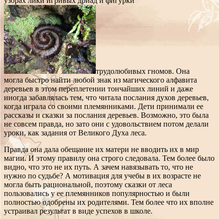
узорах лики игривых дриад и фигурки
трудолюбивых гномов. Она
могла быстро найти любой знак из магического алфавита
деревьев в этом переплетении тончайших линий и даже
иногда забавлялась тем, что читала послания духов деревьев,
когда играла со своими племянниками. Дети принимали ее
рассказы и сказки за послания деревьев. Возможно, это была
не совсем правда, но зато они с удовольствием потом делали
уроки, как задания от Великого Духа леса.
Правда она дала обещание их матери не вводить их в мир
магии. И этому правилу она строго следовала. Тем более было
видно, что это не их путь. А зачем навязывать то, что не
нужно по судьбе? А мотивация для учебы в их возрасте не
могла быть рациональной, поэтому сказки от леса
пользовались у ее племянников популярностью и были
полностью одобрены их родителями. Тем более что их вполне
устраивал результат в виде успехов в школе.