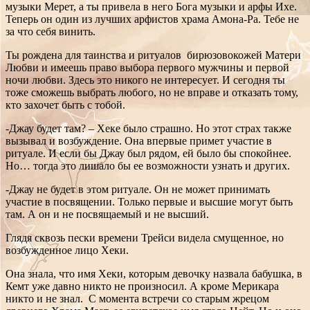
музыки Мерет, а ты привела в него Бога музыки и арфы Ихе.
Теперь он один из лучших арфистов храма Амона-Ра. Тебе не
за что себя винить.
Ты рождена для таинства и ритуалов бирюзовокожей Матери
Любви и имеешь право выбора первого мужчины и первой
ночи любви. Здесь это никого не интересует. И сегодня ты
тоже сможешь выбрать любого, но не вправе и отказать тому,
кто захочет быть с тобой.
-Джау будет там? – Хеке было страшно. Но этот страх также
вызывал и возбуждение. Она впервые примет участие в
ритуале. И если бы Джау был рядом, ей было бы спокойнее.
Но… тогда это лишало бы ее возможности узнать и других.
-Джау не будет в этом ритуале. Он не может принимать
участие в посвящении. Только первые и высшие могут быть
там. А он и не посвящаемый и не высший.
Глядя сквозь пески времени Трейси видела смущенное, но
возбужденное лицо Хеки.
Она знала, что имя Хеки, которым девочку назвала бабушка, в
Кемт уже давно никто не произносил. А кроме Мерикара
никто и не знал. С момента встречи со старым жрецом