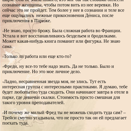
сознание женщины, чтобы потом вить из нее веревки. Но
сейчас это не пройдет. Тем более у нее в сознании и теле все
еще ощущались нежные прикосновения Де́ниса, после
приключения в Париже.
-Не знаю, просто брожу. Была сложная работа во Франции.
Устала и вот восстанавливаюсь бездельем и бродилками.
Может какая-нибудь книга поманит или фигурка. Не знаю
сама.
-Только ли работа или еще кто-то?
-Фреди, ну все-то тебе надо знать. Да не только. Было и
приключение. Но это мое личное дело.
-Ладно, несравненная звезда моя, не злись. Тут есть
интересная группа с интересными практиками. Я думаю, тебе
будет любопытно туда сходить. Они начинают завтра в отеле в
парке, где девичьи скалки. Стоимость просто смешная для
такого уровня преподавателей.
-И почему же милый Фред ты не можешь сходить туда сам? –
Трейси смутно угадывала, что не просто так он ей предлагает
поехать туда.