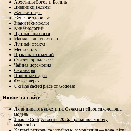
Архетипы Богов и Богинь
Дневники ведьмы
Женский путь
Женское здоровье
Знаки и символы
Кинезиология
Лунные практики
Мандала диагностика
Лунный оракул
Места силы
Практики затмений
Стихотворные эссе
Чайная церемония
Семинары
Полезные видео
Фотогалерея
Ukraine sacred place of Goddess
Новое на сайте
Як виникають архетипи. Сучасна нейропсихологічна
модель
Зимове Сонцестояння 2026, що змінює жіночу
міфологію
Хетські ритуали та українські замовляння — вода, віск і