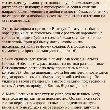
мясом, одежду и защиту от холода шкурой и молоком для
ритуалов опьяняющих с мухоморами. И если в слиянии
направляющем, женщина в любви и ясности была, то оленихи
по ее просьбе за любовью к самцам шли, чтобы детеныши на
свет появлялись.
Эти то женщины и призвали Великую Рогату из небытия,
обращаясь к ней за помощью. Они с рогатыми коронами на
головах в танце в бубны из оленей кожи стучали, Богиню
звали чтобы приплод был у маток, чтобы жизнь
продолжалась. Они ее форму создали. А в форму, поток
космический призвали танцующий, вечный.
Ярким сиянием вспыхнула в памяти Милославы Рогатая
Светлая Небесная и… рассыпалась на потоки разноцветные.
Вот солнечные богини по небу пронеслись в своих
колесницах. Вот по широким полям Богини Земли потянулись
сладко просыпаясь из небытия под сохой хлебопашца. Вот
ундины из волн затанцевали вместе с наядами под веслом из
ясеня. А смех их пробудил Богинь Вод священных.
А Мать Олениха в леса густые ушла, что поднялись, когда
льды долгие начали таять повсеместно. Оставила она себе
только перекрестки дорог лесных во владениях да пути
вечные, что не только в мире земном но и ином тянутся в