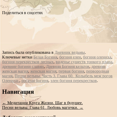
Поделиться в соцсетях
Запись была опубликована в
Дневник ведьмы
.
Ключевые метки
Белая Богиня
,
богиня елен
,
богиня олениха
,
богиня перекрестков лесных
,
виденье существ тонкого плана
,
древние богини славян
,
Древняя Богиня кельтов
,
древняя
женская магия
,
женская магия
,
первая богиня
,
первородная
магия
,
Песни вельвы. Часть 3. Глава 60. Колыбель меж рогов
Оленихи.
,
рогатая богиня
,
элен богиня перекрестков
.
Сообщение
Навигация
навигации
←
Медитации Круга Жизни. Шаг в будущее.
Песни вельвы. Глава 61. Любовь магички.
→