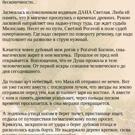
бесконечности.
Засмеялась колокольчиком водяным ДАНА Светлая. Люба ей
память, что в магичке проснулась о временах древних. Рукою
ласковой направляет она ладью-утицу туда, где ждет судьба
Милославу. Несет ее по пути, Светлой Рогатой в поле судеб
начертанному. Где надо свернет по повороту речному, где надо
подтолкнет на развилке в струм нужный.
Качается човен дубовый меж рогов у Рогатой Богини, сны-
магические зырит в нем магичка. Прошлое ее пред ней
открывается. Воплощения, что ее Душа прожила в теле
человеческом. От первой искры сознания человеческого до
дня сегодняшнего.
Да только луч небесный, что Маха ей отправил не вечен. Вот
он уже гаснет вместе с последним лучом, что звезды на землю
отправили перед тем, как вспыхнет заря на востоке. А вместе
с ним и память древняя ускользает, через пальцы песком
времени просыпается, в сны-миражи превращается.
А лодчонка-утица носом в берег тычет, пристанище ищет,
отдыха от путешествия по магическому полю просит.
Крякнула, заскрипела от удара о берег дубовая птица и
раскололась вдоль борта. Не выдержало дерево крепкое, силы