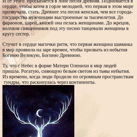
И от этого просыпается в лоне песня древняя. Поднимается в
сердце, чтобы затем в горле мелодией, что первая в этом мире
прозвучала, стать. Древнее эта песня женская, чем все города-
государства мужчинами выстроенные за тысячелетия. До
фараонов, царей, кназей она пелась женщинами. До жрецов,
волхвов священников под эту песню танцевали женщины в
кругу сестер.
Стучит в сердце магички ритм, что первая женщина шаманка
в мир проявила на заре времен, чтобы призвать из небытия
Богиню Великую, Богиню Древнюю.
Ту, что с Небес в форме Матери Оленихи в мир людей
пришла. Рогатую, сияющую белым светом из тьмы небытия.
Из времени, когда люди бродили по огромным пространствам
тундры, что раскинулась через континенты.