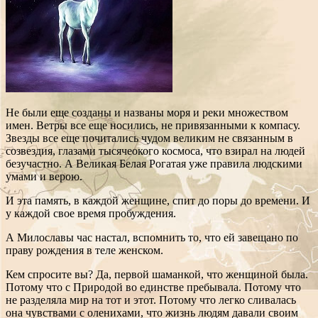
Не были еще созданы и названы моря и реки множеством
имен. Ветры все еще носились, не привязанными к компасу.
Звезды все еще почитались чудом великим не связанным в
созвездия, глазами тысячеокого космоса, что взирал на людей
безучастно. А Великая Белая Рогатая уже правила людскими
умами и верою.
И эта память, в каждой женщине, спит до поры до времени. И
у каждой свое время пробуждения.
А Милославы час настал, вспомнить то, что ей завещано по
праву рождения в теле женском.
Кем спросите вы? Да, первой шаманкой, что женщиной была.
Потому что с Природой во единстве пребывала. Потому что
не разделяла мир на тот и этот. Потому что легко сливалась
она чувствами с оленихами, что жизнь людям давали своим