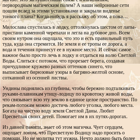
первородным магическим полем? А наши нейронные сети
пошли вслед за этими установками и закрыли виденье
тонкого плана? Когда-нибудь я расскажу об этом, а пока…
Милослава спустилась в лодку, оттолкнулась шестом от лапы-
пристани каменной черепахи и легла на дубовое дно. Всем
своим нутром она ощущала, что это и есть правильный путь
туда, куда она стремится. Не земля и ее тропы ее дорога, а
вода и течения принесут ее в нужное место. И сейчас самое
важное было просто лечь в лодку и отдаться на волю Светлой
Воды. Слиться с потоком, что прорезает берега, создавая
причудливое кружево разных оттенков синего, что
выписывает бирюзовые узоры в багряно-желтой основе,
сотканной из осенней листвы.
Ундины поднялись из глубины, чтобы бережно подталкивать
руками-плавникам утицу-лодицу по кровотоку живой воды,
что связывает всю эту землю в единое целое пространство. По
рекам-потокам можно достичь любого уголка, любого места.
Богата на чистую воду земля Светлой Даны. Любит
Пресветлая своих детей. Помогает им в их путях-дорогах.
Из давней памяти, знает об этом магичка. Чует сердцем,
ощущает лоном, что Пресветлую Водицу надо просить о
помощи. Но не молитва тут нужна. Нечто должно быть более