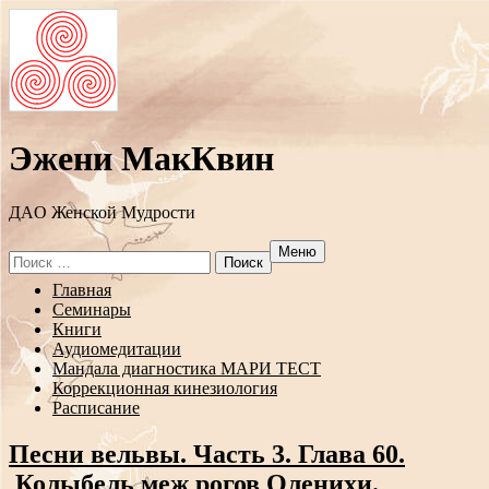
Эжени МакКвин
ДAO Женской Мудрости
Меню
Search
for:
Перейти
Главная
к
Семинары
содержанию
Книги
Аудиомедитации
Мандала диагностика МАРИ ТЕСТ
Коррекционная кинезиология
Расписание
Песни вельвы. Часть 3. Глава 60.
Колыбель меж рогов Оленихи.