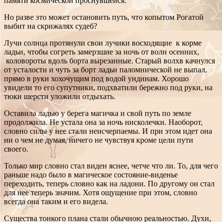
памяти космической проснувшейся.
Но разве это может остановить путь, что копытом Рогатой
выбит на скрижалях судеб?
Лучи солнца протянули свои лучики восходящие к корме
ладьи, чтобы согреть замерзшие за ночь от волн осенних,
коловороты вдоль борта вырезанные. Старый волхв качнулся
от усталости и чуть за борт ладьи паломнической не выпал,
прямо в руки хохочущим под водой ундинам. Хорошо
увидели то его супутники, подхватили бережно под руки, на
тюки шерсти уложили отдыхать.
Оставила ладью у берега магичка и свой путь по земле
продолжила. Не устала она за ночь нисколечки. Наоборот,
словно силы у нее стали неисчерпаемы. И при этом идет она
ни о чем не думая, ничего не чувствуя кроме цели пути
своего.
Только мир словно стал виден яснее, четче что ли. То, для чего
раньше надо было в магическое состояние-виденье
переходить, теперь словно как на ладони. По другому он стал
для нее теперь значим. Хотя ощущение при этом, словно
всегда она таким и его видела.
Существа тонкого плана стали обычною реальностью. Духи,