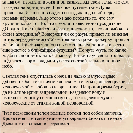
за шагом, из жизни в жизни он развязывал свои узлы, что сам
и создал на заре времен. Большое путешествие Душа
проделала. И вот снова ждет его отдых недолгий перед
новыми дверями. А до этого надо передать то, что ему
вручили когда-то. То, что с земли проявленной уходить не
дОлжно. Но справится ли с этим потоком та, что он выбрал в
свои наследницы? Выдержит ли ее разум, примет ли виденья
поток неразделенного? У сестры на острове проверку прошла
магичка. Но сможет ли она выстоять перед лицом, того что
еще ждет ее в ближайшем будущем? По чуть -чуть, по капле
малой надо приоткрыть ей завесу. Тонкий луч света оторвался
поднялся с кормы ладьи и унесся светлой тенью в ночное
небо.
Светлая тень опустилась с неба на ладью малую, ладью
дубовую. Охватило сияние дерево магическое, дерево рукой
человеческой с любовью выделанное. Непроницаемы борта,
да не для энергии запредельной. Разделяют воду и
путешественницу светоносную, да не отделяют чувства
человеческие от стихии живой первородной.
Чует всем своим телом водные потоки под собой магичка.
Кровь свою с ними в унисон уговаривает бежать по венам.
Дыхание с волнами выстраивает.