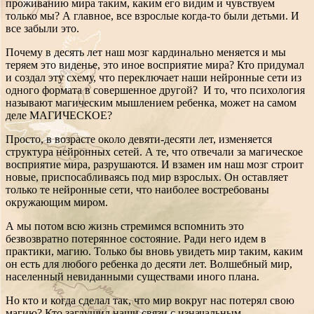
проживанию мира таким, каким его видим и чувствуем
только мы? А главное, все взрослые когда-то были детьми. И
все забыли это.
Почему в десять лет наш мозг кардинально меняется и мы
теряем это виденье, это иное восприятие мира? Кто придумал
и создал эту схему, что переключает наши нейронные сети из
одного формата в совершенное другой? И то, что психология
называют магическим мышлением ребенка, может на самом
деле МАГИЧЕСКОЕ?
Просто, в возрасте около девяти-десяти лет, изменяется
структура нейронных сетей. А те, что отвечали за магическое
восприятие мира, разрушаются. И взамен им наш мозг строит
новые, приспосабливаясь под мир взрослых. Он оставляет
только те нейронные сети, что наиболее востребованы
окружающим миром.
А мы потом всю жизнь стремимся вспомнить это
безвозвратно потерянное состояние. Ради него идем в
практики, магию. Только бы вновь увидеть мир таким, каким
он есть для любого ребенка до десяти лет. Волшебный мир,
населенный невиданными существами иного плана.
Но кто и когда сделал так, что мир вокруг нас потерял свою
магию? Кто заглушил наши связи с изначальным,