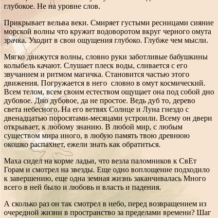
глубокое. Не на уровне слов.
Прикрывает вельва веки. Смиряет густыми ресницами сияние
морской волны что кружит водоворотом вкруг черного омута
зрачка. Уходит в свои ощущения глубоко. Глубже чем мысли.
Мягко движутся волны, словно руки заботливые бабушкины
колыбель качают. Слушает плеск воды, сливается с его
звучанием и ритмом магичка. Становится частью этого
движения. Погружается в него словно в омут космический.
Всем телом, всем своим естеством ощущает она под собой дно
дубовое. Дно дубовое, да не простое. Ведь дуб то, дерево
света небесного. На его ветвях Солнце и Луна гнездо с
двенадцатью поросятами-месяцами устроили. Всему он двери
открывает, к любому знанию. В любой мир, с любым
существом мира иного, в любую память твою древнюю
окошко распахнет, ежели знать как обратиться.
Маха сидел на корме ладьи, что везла паломников к СвЕт
Горам и смотрел на звезды. Еще одно воплощение подходило
к завершению, еще одна земная жизнь заканчивалась Много
всего в ней было и любовь и власть и падения.
А сколько раз он так смотрел в небо, перед возвращением из
очередной жизни в пространство за пределами времени? Шаг