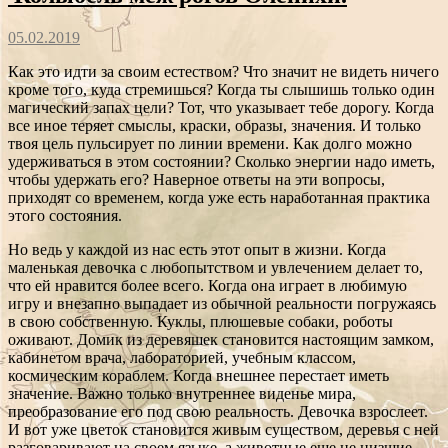
05.02.2019
Как это идти за своим естеством? Что значит не видеть ничего
кроме того, куда стремишься? Когда ты слышишь только один
магический запах цели? Тот, что указывает тебе дорогу. Когда
все иное теряет смыслы, краски, образы, значения. И только
твоя цель пульсирует по линии времени. Как долго можно
удерживаться в этом состоянии? Сколько энергии надо иметь,
чтобы удержать его? Наверное ответы на эти вопросы,
приходят со временем, когда уже есть наработанная практика
этого состояния.
Но ведь у каждой из нас есть этот опыт в жизни. Когда
маленькая девочка с любопытством и увлечением делает то,
что ей нравится более всего. Когда она играет в любимую
игру и внезапно выпадает из обычной реальности погружаясь
в свою собственную. Куклы, плюшевые собаки, роботы
оживают. Домик из деревяшек становится настоящим замком,
кабинетом врача, лабораторией, учебным классом,
космическим кораблем. Когда внешнее перестает иметь
значение. Важно только внутреннее виденье мира,
преобразование его под свою реальность. Девочка взрослеет.
И вот уже цветок становится живым существом, деревья с ней
разговаривают на своем языке, а животные еще не низшие