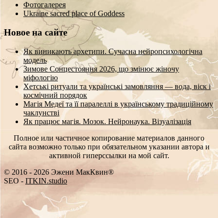
Фотогалерея
Ukraine sacred place of Goddess
Новое на сайте
Як виникають архетипи. Сучасна нейропсихологічна
модель
Зимове Сонцестояння 2026, що змінює жіночу
міфологію
Хетські ритуали та українські замовляння — вода, віск і
космічний порядок
Магія Медеї та її паралеллі в українському традиційному
чаклунстві
Як працює магія. Мозок. Нейронаука. Візуалізація
Полное или частичное копирование материалов данного
сайта возможно только при обязательном указании автора и
активной гиперссылки на мой сайт.
© 2016 - 2026 Эжени МакКвин®
SEO
-
ITKIN.studio