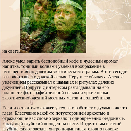
на свете.
Алекс умел варить бесподобный кофе и чудесный аромат
напитка, тонкими волнами увлекал воображение в
путешествия по далеким экзотическим странам. Вот и сегодня
разговор зашел о далекой сельве Перу и ее обычаях. Алекс с
увлечением рассказывал о шаманах и ритуалах далеких
джунглей. Подруги с интересом разглядывали на его
планшете фотографии зеленой сельвы и яркие перья
экзотических одеяний местных магов и волшебников.
Если и есть что-то схожее у тех, кто работает с духами так это
глаза. Блестящие какой-то потусторонней яркостью и
отражающие вас словно зеркало и одновременно бездонные,
как самый глубокий колодец на свете. И где-то там в самой
глубине сияют звезды, хитро подмигивая словно говоря: