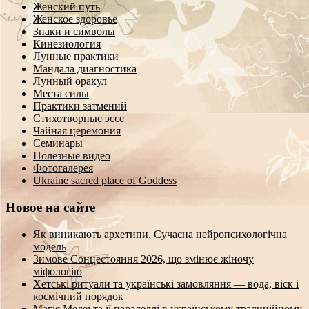
Женский путь
Женское здоровье
Знаки и символы
Кинезиология
Лунные практики
Мандала диагностика
Лунный оракул
Места силы
Практики затмений
Стихотворные эссе
Чайная церемония
Семинары
Полезные видео
Фотогалерея
Ukraine sacred place of Goddess
Новое на сайте
Як виникають архетипи. Сучасна нейропсихологічна
модель
Зимове Сонцестояння 2026, що змінює жіночу
міфологію
Хетські ритуали та українські замовляння — вода, віск і
космічний порядок
Магія Медеї та її паралеллі в українському традиційному