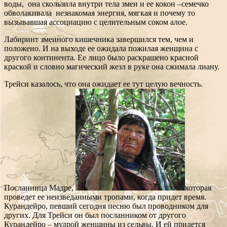
воды, она скользила внутри тела змеи и ее кокон –семечко
обволакивала незнакомая энергия, мягкая и почему то
вызывавшая ассоциацию с целительным соком алое.
Лабиринт змеиного кишечника завершился тем, чем и
положено. И на выходе ее ожидала пожилая женщина с
другого континента. Ее лицо было раскрашено красной
краской и словно магический жезл в руке она сжимала лиану.
Трейси казалось, что она ожидает ее тут целую вечность.
Посланница Мадре,
которая
проведет ее неизведанными тропами, когда придет время.
Курандейро, певший сегодня песню был проводником для
других. Для Трейси он был посланником от другого
Курандейро – мудрой женщины из сельвы. И ей придется