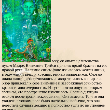
лесу, об опыте целительства
духом Мадре. Внимание Трейси привлек яркий браслет на его
правой руке. На темно синем фоне извивалась желтая линия,
в окружении звезд и красных земных квадратиков. Словно
лиана линии разворачивались и заворачивались в спирали.
Узор привлекал к себе внимание и завораживал сочностью
красок и многомерностью. И тут она ясно ощутила вторым
зрением, что пространство изменилось. Словно дыхнуло
озоном после тропического ливня. Она замерла. То, что она
увидела в тонком поле было настолько необычно, что она
перестала слушать лекцию и полностью ушла во внутреннее
виденье.