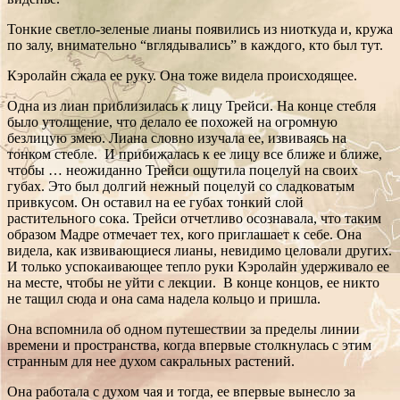
Тонкие светло-зеленые лианы появились из ниоткуда и, кружа
по залу, внимательно “вглядывались” в каждого, кто был тут.
Кэролайн сжала ее руку. Она тоже видела происходящее.
Одна из лиан приблизилась к лицу Трейси. На конце стебля
было утолщение, что делало ее похожей на огромную
безлицую змею. Лиана словно изучала ее, извиваясь на
тонком стебле. И прибижалась к ее лицу все ближе и ближе,
чтобы … неожиданно Трейси ощутила поцелуй на своих
губах. Это был долгий нежный поцелуй со сладковатым
привкусом. Он оставил на ее губах тонкий слой
растительного сока. Трейси отчетливо осознавала, что таким
образом Мадре отмечает тех, кого приглашает к себе. Она
видела, как извивающиеся лианы, невидимо целовали других.
И только успокаивающее тепло руки Кэролайн удерживало ее
на месте, чтобы не уйти с лекции. В конце концов, ее никто
не тащил сюда и она сама надела кольцо и пришла.
Она вспомнила об одном путешествии за пределы линии
времени и пространства, когда впервые столкнулась с этим
странным для нее духом сакральных растений.
Она работала с духом чая и тогда, ее впервые вынесло за