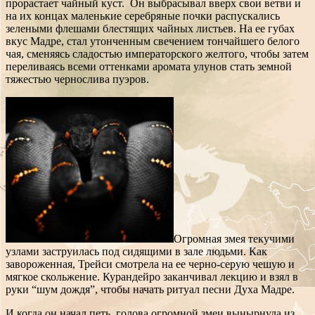
прорастает чайный куст. Он выбрасывал вверх свои ветви и
на их концах маленькие серебряные почки распускались
зелеными флешами блестящих чайных листьев. На ее губах
вкус Мадре, стал утонченным свечением тончайшего белого
чая, сменяясь сладостью императорского желтого, чтобы затем
переливаясь всеми оттенками аромата улунов стать земной
тяжестью чернослива пуэров.
Огромная змея текучими
узлами заструилась под сидящими в зале людьми. Как
завороженная, Трейси смотрела на ее черно-серую чешую и
мягкое скольжение. Курандейро заканчивал лекцию и взял в
руки “шум дождя”, чтобы начать ритуал песни Духа Мадре.
И когда он начал петь, голова огромной змеи вынырнула из