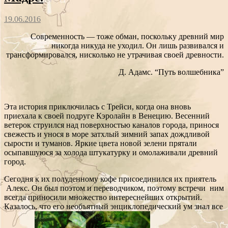
19.06.2016
Современность — тоже обман, поскольку древний мир
никогда никуда не уходил. Он лишь развивался и
трансформировался, нисколько не утрачивая своей древности.
Д. Адамс. “Путь волшебника”
Эта история приключилась с Трейси, когда она вновь
приехала к своей подруге Кэролайн в Венецию. Весенний
ветерок струился над поверхностью каналов города, принося
свежесть и унося в море затхлый зимний запах дождливой
сырости и туманов. Яркие цвета новой зелени прятали
осыпавшуюся за холода штукатурку и омолаживали древний
город.
Сегодня к их полуденному кофе присоединился их приятель
Алекс. Он был поэтом и переводчиком, поэтому встречи ним
всегда приносили множество интереснейших открытий.
Казалось, что его необъятный энциклопедический ум знал все