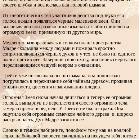
своего клубка и вознеслась над головой шамана.
Из энергетических тел участников действа под звуки его
голоса начали появляться черные маленькие змеи. Они
высовывали свои раздвоенные язычки и злобно шипели на
огромную змею, призванную из другого мира.
Медленно разворачиваясь в тонком плане пространства,
Мадре скользила между людьми и пожирала яростно
сопротивляющихся черных духов и у тех, не было ни единого
шанса против нее. Завершив свою охоту, она вновь свернулась
переливающимся чешуей ковром в ожидании.
Трейси уже не слышала песню шамана, она полностью
погрузилась в переживание себя чайным деревом, проживая
стадии роста, цветения и завязывания плодов.
Огромная Змея снова начала двигаться и теперь ее огромная
голова, вынырнув из переплетения своего огромного тела,
замерла прямо перед нею. У Трейси не было страха. Она
ощутила себя огромным семечком чайного дерева и, широко
раскрыв пасть, Дух Мадре заглотил ее.
Словно в темном лабиринте, подобном тому как на водяной
горке на большой скорости скользишь на несущем тебя потоке