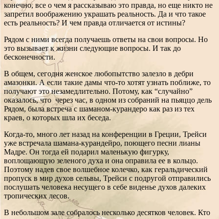
конечно, все о чем я рассказываю это правда, но еще никто не
запретил воображению украшать реальность. Да и что такое
есть реальность? И чем правда отличается от истины?
Рядом с ними всегда получаешь ответы на свои вопросы. Но
это вызывает к жизни следующие вопросы. И так до
бесконечности.
В общем, сегодня женское любопытство залезло в дебри
амазонки. А если такие дамы что-то хотят узнать поближе, то
получают это незамедлительно. Потому, как “случайно”
оказалось, что через час, в одном из собраний на пьяццо дель
Рядом, была встреча с шаманом-курандеро как раз из тех
краев, о которых шла их беседа.
Когда-то, много лет назад на конференции в Греции, Трейси
уже встречала шамана-курандейро, поющего песни лианы
Мадре. Он тогда ей подарил маленькую фигурку,
воплощающую зеленого духа и она оправила ее в кольцо.
Поэтому надев свое волшебное колечко, как геральдический
пропуск в мир духов сельвы, Трейси с подругой отправились
послушать человека несущего в себе виденье духов далеких
тропических лесов.
В небольшом зале собралось несколько десятков человек. Кто