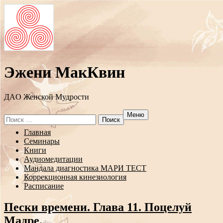
Эжени МакКвин
ДAO Женской Мудрости
Меню
Search
for:
Перейти
Главная
к
Семинары
содержанию
Книги
Аудиомедитации
Мандала диагностика МАРИ ТЕСТ
Коррекционная кинезиология
Расписание
Пески времени. Глава 11. Поцелуй
Мадре.