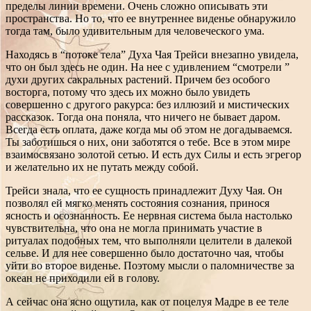
пределы линии времени. Очень сложно описывать эти
пространства. Но то, что ее внутреннее виденье обнаружило
тогда там, было удивительным для человеческого ума.
Находясь в “потоке тела” Духа Чая Трейси внезапно увидела,
что он был здесь не один. На нее с удивлением “смотрели ”
духи других сакральных растений. Причем без особого
восторга, потому что здесь их можно было увидеть
совершенно с другого ракурса: без иллюзий и мистических
рассказок. Тогда она поняла, что ничего не бывает даром.
Всегда есть оплата, даже когда мы об этом не догадываемся.
Ты заботишься о них, они заботятся о тебе. Все в этом мире
взаимосвязано золотой сетью. И есть дух Силы и есть эгрегор
и желательно их не путать между собой.
Трейси знала, что ее сущность принадлежит Духу Чая. Он
позволял ей мягко менять состояния сознания, принося
ясность и осознанность. Ее нервная система была настолько
чувствительна, что она не могла принимать участие в
ритуалах подобных тем, что выполняли целители в далекой
сельве. И для нее совершенно было достаточно чая, чтобы
уйти во второе виденье. Поэтому мысли о паломничестве за
океан не приходили ей в голову.
А сейчас она ясно ощутила, как от поцелуя Мадре в ее теле