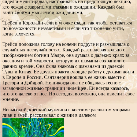
сидел и медитировал, настраиваясь на предстоящую лекцию,
кто лежал с закрытыми глазами в ожидании. Каждый был
занят своими мыслями и ожиданиями.
Трейси и Кэролайн сели в уголке сзади, так чтобы оставаться
по возможности незаметными и если что тихонечко уйти,
когда захочется.
Трейси положила голову на колени подруге и размышляла о
случайных неслучайностях. Каждый раз, надевая кольцо с
изображением богини Мадре, она думала о далеких краях за
океаном и той мудрости, которую их шаманы сохранили с
давних времен. Она была знакома с шаманами из далекой
Тувы и Китая. Ее друзья практикующие работу с духами жили
в Европе и России. Сантанерия вошла в ее жизнь вместе с
Грегори и Дэйдрой. Но никогда она не общалась тесно с
загадочной жизнью традиции индейцев. Ей всегда казалось,
что это далеко от нее. Но сегодня, возможно, она изменит свое
мнение.
Невысокий, крепкий мужчина в костюме расшитом узорами
лиан и змей, рассказывал о жизни в далеком