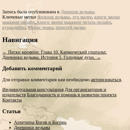
Запись была опубликована в
Дневник ведьмы
.
Ключевые метки
дневник ведьмы
,
дух мадре
,
книги эжени
макквин онлайн
,
книги эжени макквин читать онлайн
,
курандейро
,
Мадре лиана
,
поцелуй мадре
.
Сообщение
Навигация
навигации
←
Пески времени. Глава 10. Кармический гештальт.
Дневники ведьмы. История 5. Голодные духи.
→
Добавить комментарий
Для отправки комментария вам необходимо
авторизоваться
.
Индивидуальная консультация
Для организаторов и
издательств
Благодарность и помощь в развитии проекта
Контакты
Статьи
Архетипы Богов и Богинь
Дневники ведьмы