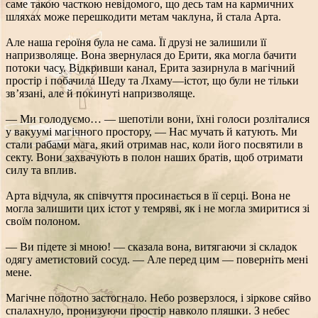
саме такою часткою невідомого, що десь там на кармичних
шляхах може перешкодити метам чаклуна, й стала Арта.
Але наша героїня була не сама. Її друзі не залишили її
напризволяще. Вона звернулася до Ерити, яка могла бачити
потоки часу. Відкривши канал, Ерита зазирнула в магічний
простір і побачила Шеду та Лхаму—істот, що були не тільки
зв’язані, але й покинуті напризволяще.
— Ми голодуємо… — шепотіли вони, їхні голоси розліталися
у вакуумі магічного простору, — Нас мучать й катують. Ми
стали рабами мага, який отримав нас, коли його посвятили в
секту. Вони захвачують в полон наших братів, щоб отримати
силу та вплив.
Арта відчула, як співчуття просинається в її серці. Вона не
могла залишити цих істот у темряві, як і не могла змиритися зі
своїм полоном.
— Ви підете зі мною! — сказала вона, витягаючи зі складок
одягу аметистовий сосуд. — Але перед цим — поверніть мені
мене.
Магічне полотно застогнало. Небо розверзлося, і зіркове сяйво
спалахнуло, пронизуючи простір навколо пляшки. З небес