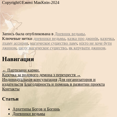
Copyright©Ежені МакКвін-2024
Запись была опубликована в
Дневник ведьмы
.
Ключевые метки
дневники ведьмы
,
казка про джинів
,
казочка
,
лхаму ассирия
,
магическое существо ламу
,
ніхто не хоче бути
джином
,
шеду магическое существо
,
як керувати джином
.
Сообщение
Навигация
навигации
←
Партизани карми.
Казочка за родового демона з перехрестя
→
Индивидуальная консультация
Для организаторов и
издательств
Благодарность и помощь в развитии проекта
Контакты
Статьи
Архетипы Богов и Богинь
Дневники ведьмы