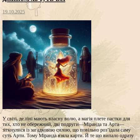
19.10.2025
У світі, де тіні мають власну волю, а магія плете пастки для
тих, хто не обережний, дві подруги—Міранда та Арта—
зіткнулися із загадковою силою, що повільно роз’їдала саму
суть Арти. Тому Міранда взяла карти. Й те що випало одразу