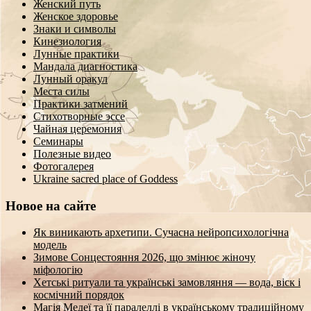
Женский путь
Женское здоровье
Знаки и символы
Кинезиология
Лунные практики
Мандала диагностика
Лунный оракул
Места силы
Практики затмений
Стихотворные эссе
Чайная церемония
Семинары
Полезные видео
Фотогалерея
Ukraine sacred place of Goddess
Новое на сайте
Як виникають архетипи. Сучасна нейропсихологічна
модель
Зимове Сонцестояння 2026, що змінює жіночу
міфологію
Хетські ритуали та українські замовляння — вода, віск і
космічний порядок
Магія Медеї та її паралеллі в українському традиційному