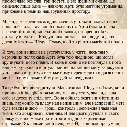
промовляло без слів: три постаті із зав’язаними очима. Це
означало лише одне — навколо Арти було магічне утримання,
приховане в темних нашаруваннях простору.
Міранда зосередилася, вдивляючись у тонкий план. І те, що
вона побачила, змусило її похолонути: Арта була заточена
всередині темної, запечатаної пляшки, створеної під час
ритуалу в пустелі. Колдун використав зірки, воду та двох
древніх істот — Шеду і Лхаму, щоб закріпити магічний полон.
Й хочь вони ніколи не зустрічались у житті, десь там у
кармічних полях саме Арта була тою людиною, що могла
зруйнувати його плани. Й вона ніколи б не поглянула в його
напрамяку, якщо б в рітуалі він не поставиви мету, запакувати
у пляшки силу тих, хто може йому перешкодити в досягненні
меті — силу відомих йому людей та невідомих.
Та це був не просто ритуал. Маг отримав Шеду та Лхаму, коли
пройшов ініціацію в таємничу магічну секту, яка видавала
себе за духовну спільноту. Вона обіцяла осягнення істинних
знань, гармонію та владу над непізнаним, але насправді її мета
була зовсім іншою — гроші, контроль і безмежна влада над
тими, хто довірився її вченням. Й для цього усувала зі свого
шляху все, що може протистояти згідно з кармічними
стрічками. Як відоме так й невідоме. Й, як ви вже зрозуміли,