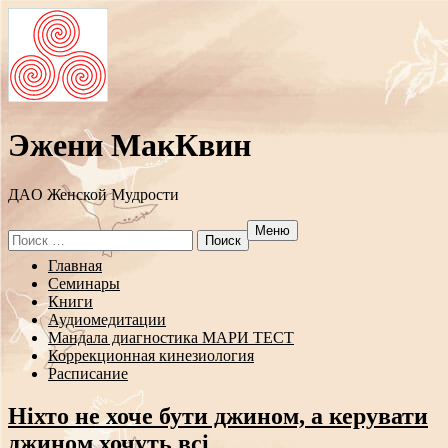
Эжени МакКвин
ДAO Женской Мудрости
Меню
Search
for:
Перейти
Главная
к
Семинары
содержанию
Книги
Аудиомедитации
Мандала диагностика МАРИ ТЕСТ
Коррекционная кинезиология
Расписание
Ніхто не хоче бути джином, а керувати
джином хочуть всі