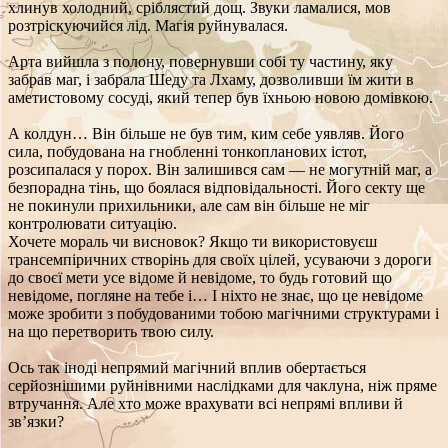
хлинув холодний, сріблястий дощ. Звуки ламалися, мов
розтріскуючийся лід. Магія руйнувалася.
Арта вийшла з полону, повернувши собі ту частину, яку
забрав маг, і забрала Шеду та Лхаму, дозволивши їм жити в
аметистовому сосуді, який тепер був їхньою новою домівкою.
А колдун… Він більше не був тим, ким себе уявляв. Його
сила, побудована на гнобленні тонкопланових істот,
розсипалася у порох. Він залишився сам — не могутній маг, а
безпорадна тінь, що боялася відповідальності. Його секту ще
не покинули прихильники, але сам він більше не міг
контролювати ситуацію.
Хочете мораль чи висновок? Якщо ти використовуєш
трансемпіричних створінь для своїх цілей, усуваючи з дороги
до своєї мети усе відоме й невідоме, то будь готовий що
невідоме, погляне на тебе і… І ніхто не знає, що це невідоме
може зробити з побудованими тобою магічними структурами і
на що перетворить твою силу.
Ось так іноді непрямий магічний вплив обертається
серйознішими руйнівними наслідками для чаклуна, ніж пряме
втручання. Але хто може врахувати всі непрямі впливи й
зв’язки?