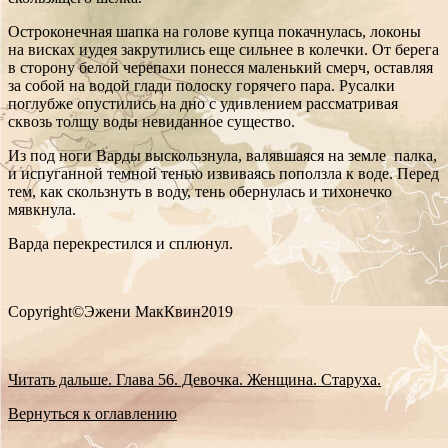
Остроконечная шапка на голове купца покачнулась, локоны
на висках иудея закрутились еще сильнее в колечки. От берега
в сторону белой черепахи понесся маленький смерч, оставляя
за собой на водой глади полоску горячего пара. Русалки
поглубже опустились на дно с удивлением рассматривая
сквозь толщу воды невиданное существо.
Из под ноги Варды выскользнула, валявшаяся на земле палка,
и испуганной темной тенью извиваясь поползла к воде. Перед
тем, как скользнуть в воду, тень обернулась и тихонечко
мявкнула.
Варда перекрестился и сплюнул.
Copyright©Эжени МакКвин2019
Читать дальше. Глава 56. Девочка. Женщина. Старуха.
Вернуться к оглавлению