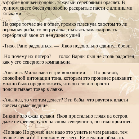
в форме волчьей головы, тяжелый серебряный браслет. В
лунном свете блеснули злобно раскрытые пасти с длинными
клыками.
На озере тотчас же в ответ, громко плеснула хвостом то ли
огромная рыба, то ли русалка, пытаясь замаскировать
серебряный звон от ненужных ушей.
-Тихо. Рано радоваться. — Яков недовольно сдвинул брови.
-Но почему их пятеро? — голос Варды был не столь радостен,
как у его северного компаньона.
-Альгиса. Милослава и три волхвинии. — По ровной,
спокойной интонации тона, которым это произнес радханит,
можно было предположить, что он словно просто
подсчитывает товар в лавке.
-Альгиса, то что там делает? Эти бабы, что рвутся к власти
совсем сумасшедшие.
Викинг зло сжал кулаки. Яков пристально глядя на остров,
даже не шевельнулся на слова северянина, но тихо произнес.
-Не знаю Но думаю нам надо это узнать и чем раньше, тем
лучше для всех. Подождем ее здесь. Ее желание обладать