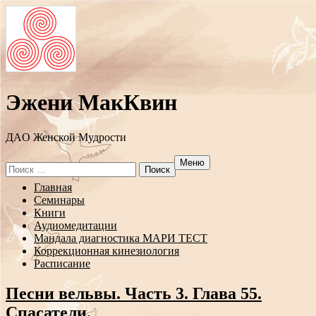
Эжени МакКвин
ДAO Женской Мудрости
Меню
Search
for:
Перейти
Главная
к
Семинары
содержанию
Книги
Аудиомедитации
Мандала диагностика МАРИ ТЕСТ
Коррекционная кинезиология
Расписание
Песни вельвы. Часть 3. Глава 55.
Спасатели.