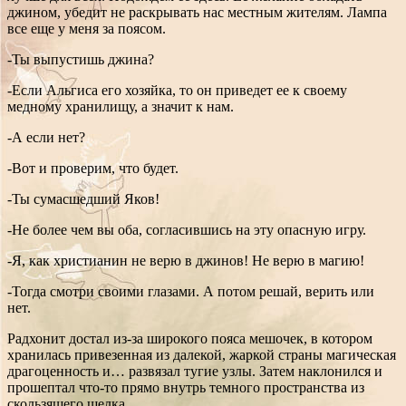
джином, убедит не раскрывать нас местным жителям. Лампа
все еще у меня за поясом.
-Ты выпустишь джина?
-Если Альгиса его хозяйка, то он приведет ее к своему
медному хранилищу, а значит к нам.
-А если нет?
-Вот и проверим, что будет.
-Ты сумасшедший Яков!
-Не более чем вы оба, согласившись на эту опасную игру.
-Я, как христианин не верю в джинов! Не верю в магию!
-Тогда смотри своими глазами. А потом решай, верить или
нет.
Радхонит достал из-за широкого пояса мешочек, в котором
хранилась привезенная из далекой, жаркой страны магическая
драгоценность и… развязал тугие узлы. Затем наклонился и
прошептал что-то прямо внутрь темного пространства из
скользящего шелка.