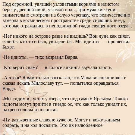
Под огромной, увязшей узловатыми корнями в илистом
берегу древней ивой, у самой воды, три мужские тени
внимательно смотрели на белую черепаху, что величественно
замерла в космическом пространстве среди сияющих звезд,
которые отражались в неподвижной глади священного озера. .
-Нет никого на острове разве не видишь? Вон луна как сияет,
если бы кто-то и был, увидели бы. Мы идиоты. — прошептал
Бьярт.
-Не идиоты. — тихо возразил Варда.
-Кто верит снам? — в голосе викинга звучала злость.
-А что я? Я вам только рассказал, что Маха во сне пришел и
сказал искать Милославу тут. — попытался оправдаться
Варда.
-Мы сидим в кустах у озера, что под самым Ярськом. Только
идиоты могут прийти в гнездо ос, что как только увидят их,
нахрен головы и посносят.
-Ну, разъяренные славяне хуже ос. Могут и кожу живьем
содрать, и на кол посадить. Это их излюбленное.