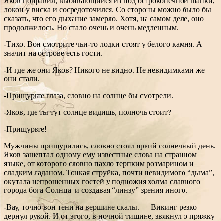
Яков поправил, выбивающийся из под остроконечной шапки,
локон у виска и сосредоточился. Со стороны можно было бы
сказать, что его дыхание замерло. Хотя, на самом деле, оно
продолжилось. Но стало очень и очень медленным.
-Тихо. Вон смотрите чьи-то лодки стоят у белого камня. А
значит на острове есть гости.
-И где же они Яков? Никого не видно. Не невидимками же
они стали.
-Прищурьте глаза, словно на солнце бы смотрели.
-Яков, где ты тут солнце видишь, полночь стоит?
-Прищурьте!
Мужчины прищурились, словно стоял яркий солнечный день.
Яков зашептал одному ему известные слова на странном
языке, от которого словно пахло терпким розмарином и
сладким ладаном. Тонкая струйка, почти невидимого “дыма”,
окутала непрошенных гостей у подножия холма славного
города бога Солнца и создавая “линзу” зрения иного.
-Вау, точно вон тени на вершине скалы. — Викинг резко
дернул рукой. И от этого, в ночной тишине, звякнул о пряжку