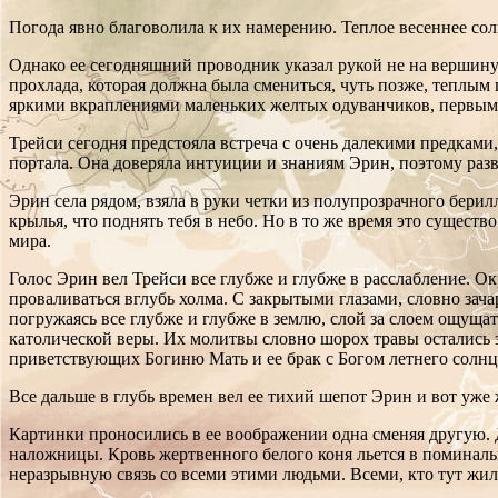
Погода явно благоволила к их намерению. Теплое весеннее сол
Однако ее сегодняшний проводник указал рукой не на вершину к
прохлада, которая должна была смениться, чуть позже, теплым
яркими вкраплениями маленьких желтых одуванчиков, первыми 
Трейси сегодня предстояла встреча с очень далекими предкам
портала. Она доверяла интуиции и знаниям Эрин, поэтому разв
Эрин села рядом, взяла в руки четки из полупрозрачного бери
крылья, что поднять тебя в небо. Но в то же время это существ
мира.
Голос Эрин вел Трейси все глубже и глубже в расслабление. Ок
проваливаться вглубь холма. С закрытыми глазами, словно зача
погружаясь все глубже и глубже в землю, слой за слоем ощущат
католической веры. Их молитвы словно шорох травы остались 
приветствующих Богиню Мать и ее брак с Богом летнего солнц
Все дальше в глубь времен вел ее тихий шепот Эрин и вот уж
Картинки проносились в ее воображении одна сменяя другую. Д
наложницы. Кровь жертвенного белого коня льется в поминальны
неразрывную связь со всеми этими людьми. Всеми, кто тут жил