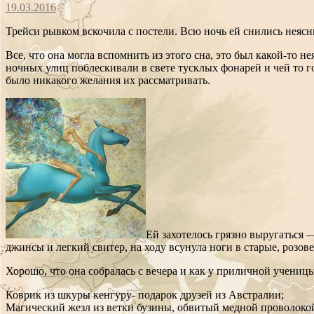
19.03.2016
Трейси рывком вскочила с постели. Всю ночь ей снились неяс
Все, что она могла вспомнить из этого сна, это был какой-то
ночных улиц поблескивали в свете тусклых фонарей и чей то г
было никакого желания их рассматривать.
Ей захотелось грязно выругаться 
джинсы и легкий свитер, на ходу всунула ноги в старые, розо
Хорошо, что она собралась с вечера и как у приличной учени
Коврик из шкуры кенгуру- подарок друзей из Австралии;
Магический жезл из ветки бузины, обвитый медной проволокой