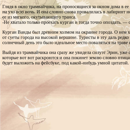
Глядя в окно трамвайчика, на проносящиеся за окном дома в е
на ухо всю ночь. И она словно снова провалилась в лабиринт н
ее из мягкого, окутывающего транса.
-Не хватало только проехать курган и тогда точно опоздать. —
Курган Ванды был древним холмом на окраине города. О нем хо
от суеты города на высокой вершине. Туристы в эту даль редко
солнечный день это было идеальное место поваляться на траве 
Выйдя из трамвайчика она сразу же увидела силуэт Эрин, уже 
которые вот вот раскроются и она покинет землю словно птица
будет выложить на фейсбуке, под какой-нибудь умной цитатой.