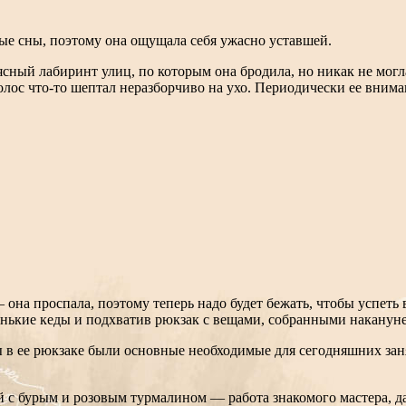
ные сны, поэтому она ощущала себя ужасно уставшей.
 неясный лабиринт улиц, по которым она бродила, но никак не м
олос что-то шептал неразборчиво на ухо. Периодически ее внима
— она проспала, поэтому теперь надо будет бежать, чтобы успет
венькие кеды и подхватив рюкзак с вещами, собранными накануне
цы в ее рюкзаке были основные необходимые для сегодняшних за
 с бурым и розовым турмалином — работа знакомого мастера, д