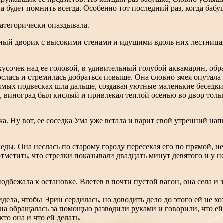
а будет помнить всегда. Особенно тот последний раз, когда бабу
атегорически опаздывала.
ный дворик с высокими стенами и идущими вдоль них лестницам
кусочек над ее головой, в удивительный голубой аквамарин, о
ослась и стремилась добраться повыше. Она словно змея опутал
димых подвесках шла дальше, создавая уютные маленькие беседки
, виноград был кислый и привлекал теплой осенью во двор тольк
а. Ну вот, ее соседка Ума уже встала и варит свой утренний нап
ды. Она неслась по старому городу пересекая его по прямой, не
тметить, что стрелки показывали двадцать минут девятого и у н
дбежала к остановке. Влетев в почти пустой вагон, она села и з
дела, чтобы Эрин сердилась, но доводить дело до этого ей не хоте
она обращалась за помощью разводили руками и говорили, что ей
то она и что ей делать.