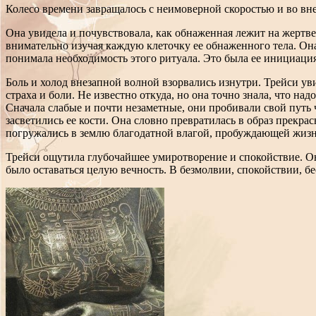
Колесо времени завращалось с неимоверной скоростью и во в
Она увидела и почувствовала, как обнаженная лежит на жертве
внимательно изучая каждую клеточку ее обнаженного тела. Она
понимала необходимость этого ритуала. Это была ее инициаци
Боль и холод внезапной волной взорвались изнутри. Трейси ув
страха и боли. Не известно откуда, но она точно знала, что над
Сначала слабые и почти незаметные, они пробивали свой путь ч
засветились ее кости. Она словно превратилась в образ прекра
погружались в землю благодатной влагой, пробуждающей жизн
Трейси ощутила глубочайшее умиротворение и спокойствие. Она
было оставаться целую вечность. В безмолвии, спокойствии, б