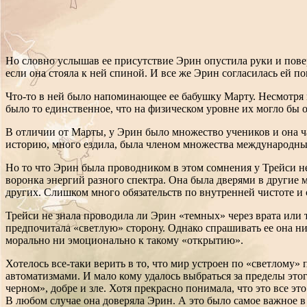
Но словно услышав ее присутствие Эрин опустила руки и пове
если она стояла к ней спиной. И все же Эрин согласилась ей п
Что-то в ней было напоминающее ее бабушку Марту. Несмотря 
было то единственное, что на физическом уровне их могло бы 
В отличии от Марты, у Эрин было множество учеников и она ч
историю, много ездила, была членом множества международны
Но то что Эрин была проводником в этом сомнения у Трейси не
воронка энергий разного спектра. Она была дверями в другие м
других. Слишком много обязательств по внутренней чистоте и
Трейси не знала проводила ли Эрин «темных» через врата или т
предпочитала «светлую» сторону. Однако спрашивать ее она ник
морально ни эмоционально к такому «открытию».
Хотелось все-таки верить в то, что мир устроен по «светлому»
автоматизмами. И мало кому удалось выбраться за пределы этог
черном», добре и зле. Хотя прекрасно понимала, что это все эт
В любом случае она доверяла Эрин. А это было самое важное 