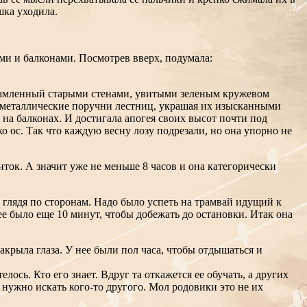
шка уходила.
и и балконами. Посмотрев вверх, подумала:
брамленный старыми стенами, увитыми зеленым кружевом
а металлические поручни лестниц, украшая их изысканными
 на балконах. И достигала апогея своих высот почти под
о ос. Так что каждую весну лозу подрезали, но она упорно не
иток. А значит уже не меньше 8 часов и она категорически
 глядя по сторонам. Надо было успеть на трамвай идущий к
ее было еще 10 минут, чтобы добежать до остановки. Итак она
акрыла глаза. У нее были пол часа, чтобы отдышаться и
лось. Кто его знает. Вдруг та откажется ее обучать, а других
 нужно искать кого-то другого. Мол родовики это не их