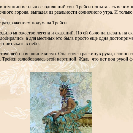
е внимании всплыл сегодняшний сон. Трейси попыталась вспомни
очного города, выпадая из реальности солнечного утра. И тольк
 с раздражением подумала Трейси.
дило множество легенд и сказаний. Но ей было наплевать на ск
 добирались, а для местных это была просто еще одна достоприм
и повтыкать в небо.
стоявшей на вершине холма. Она стояла раскинув руки, словно с
. Трейси залюбовалась этой картиной. Жаль, что нет под рукой 