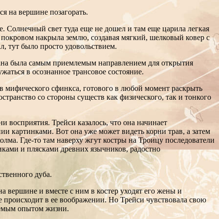
ся на вершине позагорать.
е. Солнечный свет туда еще не дошел и там еще царила легкая
 покровом накрыла землю, создавая мягкий, шелковый ковер с
, тут было просто удовольствием.
ргана была самым приемлемым направлением для открытия
ужаться в осознанное трансовое состояние.
ь в мифического сфинкса, готового в любой момент раскрыть
ространство со стороны существ как физического, так и тонкого
и восприятия. Трейси казалось, что она начинает
ии картинками. Вот она уже может видеть корни трав, а затем
олма. Где-то там наверху жгут костры на Троицу последователи
иками и плясками древних язычников, радостно
ственного дуба.
а вершине и вместе с ним в костер уходят его жены и
се происходит в ее воображении. Но Трейси чувствовала свою
млемым опытом жизни.