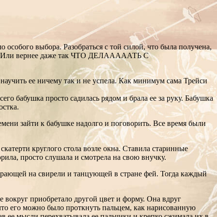
ло особого выбора. Разобраться с той силой, что была получена,
одит. Или вернее даже так ЧТО ДЕЛАААААТЬ С
 научить ее ничему так и не успела. Как минимум сама Трейси
сего бабушка просто садилась рядом и брала ее за руку. Бабушка
остка.
ремени зайти к бабушке надолго и поговорить. Все время были
 скатерти круглого стола возле окна. Ставила старинные
рила, просто слушала и смотрела на свою внучку.
играющей на свирели и танцующей в стране фей. Тогда каждый
е вокруг приобретало другой цвет и форму. Она вдруг
что его можно было проткнуть пальцем, как нарисованную
ав ее мысли перехватывала ее пальчики и крепко сжимала их в