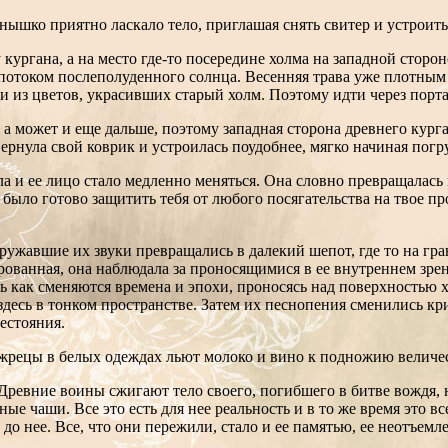
нышко приятно ласкало тело, приглашая снять свитер и устроить
ургана, а на место где-то посередине холма на западной сторон
 потоком послеполуденного солнца. Весенняя трава уже плотным
из цветов, украсивших старый холм. Поэтому идти через портал
и, а может и еще дальше, поэтому западная сторона древнего ку
ернула свой коврик и устроилась поудобнее, мягко начиная погр
лла и ее лицо стало медленно меняться. Она словно превращалас
о было готово защитить тебя от любого посягательства на твое п
ружавшие их звуки превращались в далекий шепот, где то на гран
рованная, она наблюдала за проносящимися в ее внутреннем зрен
ь как сменяются времена и эпохи, проносясь над поверхностью х
здесь в тонком пространстве. Затем их песнопения сменились кр
естояния.
е жрецы в белых одеждах льют молоко и вино к подножию величе
ревние воины сжигают тело своего, погибшего в битве вождя, н
е чаши. Все это есть для нее реальность и в то же время это в
 до нее. Все, что они пережили, стало и ее памятью, ее неотъе