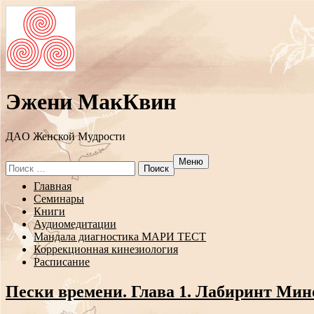
Эжени МакКвин
ДAO Женской Мудрости
Меню
Search
for:
Перейти
Главная
к
Семинары
содержанию
Книги
Аудиомедитации
Мандала диагностика МАРИ ТЕСТ
Коррекционная кинезиология
Расписание
Пески времени. Глава 1. Лабиринт Мин