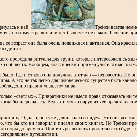
рнулась к ней.
Трейси всегда немн
омочь, поэтому страшно или нет было уже не важно. Решение при
на ее возраст она была очень подвижная и активная. Она краси
объединить.
асто проводила ритуалы для групп, которые интересовались язы
х сообществ. Вообщем, классический пример учителя нью-эйдж.
 было. Где и от кого она получила этот дар — неизвестно. Но о
иры. А это не так легко для человеческого существа быть канало
 соблюдению правил «нашего» мира.
олько «светлых». Привратники не имели права отказывать ни тем
огда бы не решалась. Ведь это могло нарушить ее представления
 принципу. Однако, она уже давно знала и видела, что нет «свет
о, что бы кто ни говорил и писал в своих книгах. Но Трейси пр
о до поры до времени. Принять реальность придется и это будет ча
в сегодняшнем путешествии.