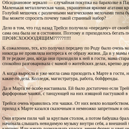
Обсидиановое зеркало — случайная покупка на барахолке в Па
Маленькая металлическая чаша, украшенная яркими агатами кр
Голубой мешочек с различными магическими мелочами типа бу
Вы можете спросить почему такой странный набор?
Дело в том, что год назад Трейси получила «передачу» от своей
сама она была не в состоянии. Поэтому и приходилось бегать
ПРОИСХООООДЯЩИМ?????!!!!!
К сожалению, тех, кто получил передачу по Роду было очень ма
никогда не проявляла интереса к ее образу жизни. Да и у мам
В те редкие дни, когда они приходили к ней в гости, мама стар
спокойно разговаривала с мамой о житейских делах, крепко де
А когда выросла и уже могла сама приходить к Марте в гости, 
какие-то дела. Колледж, магистратура, работа, бойфренды.
Да и Марта не особо настаивала. Ей было достаточно если Трей
фарфоровые чашки, с танцующей на них изящной пастушкой в кр
Трейси очень нравились эти чашки. От них веяло волшебством
приход к Марте казался сказочным и немножко запретным и о
Они втроем пили чай за круглым столом, а потом бабушка брал
начинала слышать невидимую музыку внутри себя, а внешний м
картину. Или начать размазывать краски, меняя форму и цвет 