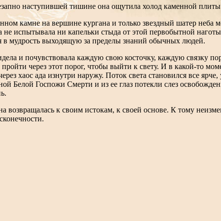
незапно наступившей тишине она ощутила холод каменной плиты
нном камне на вершине кургана и только звездный шатер неба мо
 не испытывала ни капельки стыда от этой первобытной наготы,
я в мудрость выходящую за пределы знаний обычных людей.
идела и почувствовала каждую свою косточку, каждую связку пор
о пройти через этот порог, чтобы выйти к свету. И в какой-то мо
ерез хаос ада изнутри наружу. Поток света становился все ярче
сной Белой Госпожи Смерти и из ее глаз потекли слез освобожде
ь.
 возвращалась к своим истокам, к своей основе. К тому неизмен
есконечности.