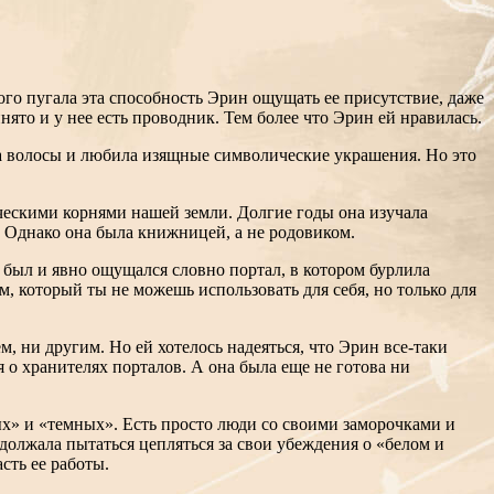
ого пугала эта способность Эрин ощущать ее присутствие, даже
нято и у нее есть проводник. Тем более что Эрин ей нравилась.
ла волосы и любила изящные символические украшения. Но это
ческими корнями нашей земли. Долгие годы она изучала
 Однако она была книжницей, а не родовиком.
н был и явно ощущался словно портал, в котором бурлила
м, который ты не можешь использовать для себя, но только для
, ни другим. Но ей хотелось надеяться, что Эрин все-таки
 о хранителях порталов. А она была еще не готова ни
лых» и «темных». Есть просто люди со своими заморочками и
одолжала пытаться цепляться за свои убеждения о «белом и
сть ее работы.