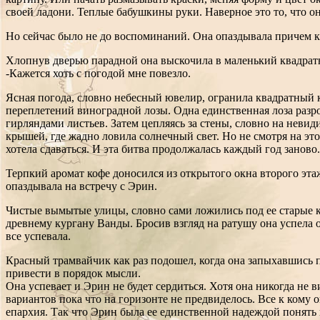
своей ладони. Теплые бабушкины руки. Наверное это то, что он
Но сейчас было не до воспоминаний. Она опаздывала причем к
Хлопнув дверью парадной она выскочила в маленький квадрат
-Кажется хоть с погодой мне повезло.
Ясная погода, словно небесный ювелир, огранила квадратный 
переплетений виноградной лозы. Одна единственная лоза разр
гирляндами листьев. Затем цепляясь за стены, словно на неви
крышей, где жадно ловила солнечный свет. Но не смотря на это
хотела сдаваться. И эта битва продолжалась каждый год заново.
Терпкий аромат кофе доносился из открытого окна второго этаж
опаздывала на встречу с Эрин.
Чистые вымытые улицы, словно сами ложились под ее старые ке
древнему кургану Ванды. Бросив взгляд на ратушу она успела о
все успевала.
Красный трамвайчик как раз подошел, когда она запыхавшись по
привести в порядок мысли.
Она успевает и Эрин не будет сердиться. Хотя она никогда не ви
вариантов пока что на горизонте не предвиделось. Все к кому 
епархия. Так что Эрин была ее единственной надеждой понять к