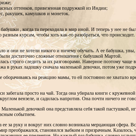
риже;
асных оттенков, привезенная подружкой из Индии;
с, ракушек, камушков и монеток.
 бабушки , когда та переходила в мир иной. И теперь у нее не бы
 по разным курсам, чтобы хоть как-то разобраться, что происх
ло и они не хотели никого и ничему обучать. А ее бабушка, увы,
ы были достаточно сложные отношения с бабушкой Мартой.
алась строго следить за их разговорами. Наверное поэтому чаще в
ржа в руках ладошку сначала маленькой девочки, потом уже подр
не оборачиваясь на реакцию мамы, то ей постоянно не хватало в
си забегала просто на чай. Тогда она убирала книги с кружевной
углом вензеле, и садилась напротив. Она почти ничего не гово
. Маленькой девочкой она представляла себя такой пастушкой, 
пасным событием.
а ее за руку и вокруг них словно возникала мерцающая сфера. Вс
ир преображался, становился зыбким и призрачным. Казалось, 
окружавших ее предметов. Но каждый раз бабушка, словно услыш