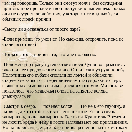
чем ты говоришь. Только они смогут молча, без осуждения
принять твое прошлое и твои поступки в нынешнем. Только
они не осудят твои действия, у которых нет видимой для
обычных людей причин.
-Смогу ли я отказаться от твоего дара?
-Если примешь, то уже нет. Но сможешь отсрочить, пока не
станешь готовой.
-Тогда я готова принять то, что мне положено.
-Положено по праву путешествия твоей Души во времени…-
закончил ее предложение старик. Он и вскинул руки к небу.
Полотнища его рубахи сползли до локтей и обнажили
старческие запястья с переплетениями татуировки из черт,
священных символов и ликов древних тотемов. Милославе
показалось, что медвежья голова на запястье волхва
улыбнулась ей.
-Смотри в озеро. — повелел волхв. — Но не в его глубину, а
на звезды, что отобразятся на его полотне. Если в глубь
занырнешь, то не вынырнешь. Великий Хранитель Времени
не любит, когда к нему в гости заглядывают без приглашения.
Но на порог пускает тех, кто принял решение идти к истокам