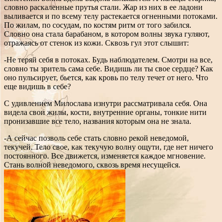
словно раскаленные прутья стали. Жар из них в ее ладони
выливается и по всему телу растекается огненными потоками.
По жилам, по сосудам, по костям ритм от того забился.
Словно она стала барабаном, в котором волны звука гуляют,
отражаясь от стенок из кожи. Сквозь гул этот слышит:
-Не теряй себя в потоках. Будь наблюдателем. Смотри на все,
словно ты зритель сама себе. Видишь ли ты свое сердце? Как
оно пульсирует, бьется, как кровь по телу течет от него. Что
еще видишь в себе?
С удивлением Милослава изнутри рассматривала себя. Она
видела свои жилы, кости, внутренние органы, тонкие нити
пронизавшие все тело, названия которым она не знала.
-А сейчас позволь себе стать словно рекой неведомой,
текучей. Тело свое, как текучую волну ощути, где нет ничего
постоянного. Все движется, изменяется каждое мгновение.
Стань волной неведомого, сквозь время несущейся.