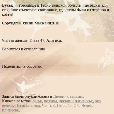
Буськ
— городище в Тернопольской области, где раскапали
странное языческое святилище, где стены были из черепов и
костей.
Copyright©Эжени МакКвин2018
Читать дальше. Глава 47. Альгиса.
Вернуться к оглавлению
Поделиться в соцсетях
Запись была опубликована в
Дневник ведьмы
.
Ключевые метки
буськ
,
волхвы
,
древний плиснеськ
,
око
велеса
,
Песни вельвы. Часть 3. Глава 46. Око Велеса.
,
пліснеськ
.