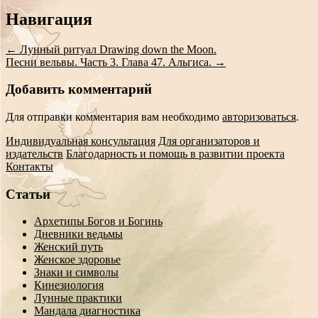
Сообщение
Навигация
навигации
←
Лунный ритуал Drawing down the Moon.
Песни вельвы. Часть 3. Глава 47. Альгиса.
→
Добавить комментарий
Для отправки комментария вам необходимо
авторизоваться
.
Индивидуальная консультация
Для организаторов и
издательств
Благодарность и помощь в развитии проекта
Контакты
Статьи
Архетипы Богов и Богинь
Дневники ведьмы
Женский путь
Женское здоровье
Знаки и символы
Кинезиология
Лунные практики
Мандала диагностика