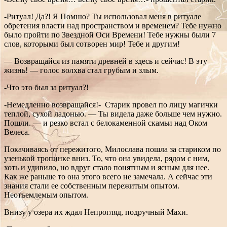
-Ритуал! Да?! Я Помню? Ты использовал меня в ритуале
обретения власти над пространством и временем? Тебе нужно
было пройти по Звездной Оси Времени! Тебе нужны были 7
слов, которыми был сотворен мир! Тебе и другим!
— Возвращайся из памяти древней в здесь и сейчас! В эту
жизнь! — голос волхва стал грубым и злым.
-Что это был за ритуал?!
-Немедленно возвращайся!- Старик провел по лицу магички
теплой, сухой ладонью. — Ты видела даже больше чем нужно.
Пошли. — и резко встал с белокаменной скамьи над Оком
Велеса.
Покачиваясь от пережитого, Милослава пошла за стариком по
узенькой тропинке вниз. То, что она увидела, рядом с ним,
хоть и удивило, но вдруг стало понятным и ясным для нее.
Как же раньше то она этого всего не замечала. А сейчас эти
знания стали ее собственным пережитым опытом.
Неотъемлемым опытом.
Внизу у озера их ждал Непрогляд, подручный Махи.