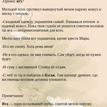
-Принес
ягу
?
Молодой волх протянул вывернутый мехом наружу кожух и
миску с пеплом.
-Скидывай одежду, украшения сымай. Намажься пеплом и
надевай кожух. Пока твоя судьба не решится советом волхвов
ты яга — неприкосновенная для всех.
Милослава сняла все украшения, кроме креста Мары.
-Его не сниму. Хоть режь меня!
-Не я его одевал, не мне снимать. Сам уйдет, когда не нужен
будет.
-И суму с костяницей Стояна не отдам.
-С ней то ты и пойдешь в
Буськ
. Там капище древнее, где
костяницы волхвов должны упокоится.
Примечания:
Яга
— одно из названий шубы, сшитой мехом наружу.