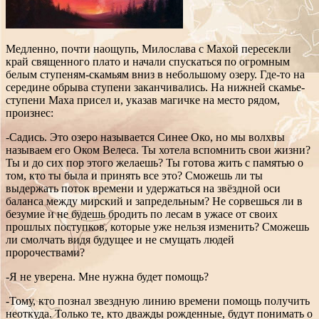
Медленно, почти наощупь, Милослава с Махой пересекли
край священного плато и начали спускаться по огромным
белым ступеням-скамьям вниз в небольшому озеру. Где-то на
середине обрыва ступени заканчивались. На нижней скамье-
ступени Маха присел и, указав магичке на место рядом,
произнес:
-Садись. Это озеро называется Синее Око, но мы волхвы
называем его Оком Велеса. Ты хотела вспомнить свои жизни?
Ты и до сих пор этого желаешь? Ты готова жить с памятью о
том, кто ты была и принять все это? Сможешь ли ты
выдержать поток времени и удержаться на звёздной оси
баланса между мирский и запредельным? Не сорвешься ли в
безумие и не будешь бродить по лесам в ужасе от своих
прошлых поступков, которые уже нельзя изменить? Сможешь
ли смолчать видя будущее и не смущать людей
пророчествами?
-Я не уверена. Мне нужна будет помощь?
-Тому, кто познал звездную линию времени помощь получить
неоткуда. Только те, кто дважды рожденные, будут понимать о