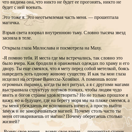
что видима она, что никто не будет ее прогонять, никто не
будет с ней воевать.
Это тоже я. Это неотъемлемая часть меня. — прошептала
магичка.
Взрыв света взорвал внутреннюю тьму. Словно тысяча звезд
засияла в теле.
Открыла глаза Милослава и посмотрела на Маху.
-Я помню тебя. И места где мы встречались, так словно это
было вчера. Как бродили в оранжевых одеждах по храму и его
двору. Ты еще смеялся, что я мету перед собой метелкой, боясь
навредить хоть одному живому существу. И как ты мои глаза
исцелил на острове Ванессы-Хозяйки. А помнишь возле
огромных пирамид, когда ты вел ритуал, а я с другими магами
выстраивала структуру потоков тонких, чтобы людям чудо
явить и богов страны удовлетворить? Но не только прошлое я
вижу, но и будущее, где на берегу моря мы на пляже смеемся, а
ты меня убеждаешь не вспоминать ничего, а просто выйти
замуж и не заморачиваться магией. Почему столь часто ты
меня отговариваешь от магии? Почему оберегаешь столько
жизней?
-Всему свое время… всему свое время…- прошептал старик.