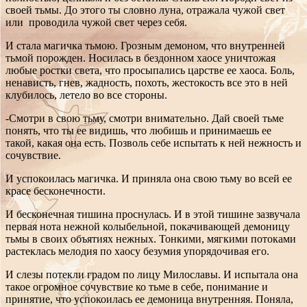
своей тьмы. До этого ты словно луна, отражала чужой свет
или проводила чужой свет через себя.
И стала магичка тьмою. Грозным демоном, что внутренней
тьмой порожден. Носилась в бездонном хаосе уничтожая
любые ростки света, что просыпались царстве ее хаоса. Боль,
ненависть, гнев, жадность, похоть, жестокость все это в ней
клубилось, летело во все стороны.
-Смотри в свою тьму, смотри внимательно. Дай своей тьме
понять, что ты ее видишь, что любишь и принимаешь ее
такой, какая она есть. Позволь себе испытать к ней нежность и
сочувствие.
И успокоилась магичка. И приняла она свою тьму во всей ее
красе бесконечности.
И бесконечная тишина проснулась. И в этой тишине зазвучала
первая нота нежной колыбельной, покачивающей демоницу
тьмы в своих объятиях нежных. Тонкими, мягкими потоками
растеклась мелодия по хаосу безумия упорядочивая его.
И слезы потекли градом по лицу Милославы. И испытала она
такое огромное сочувствие ко тьме в себе, понимание и
принятие, что успокоилась ее демоница внутренняя. Поняла,