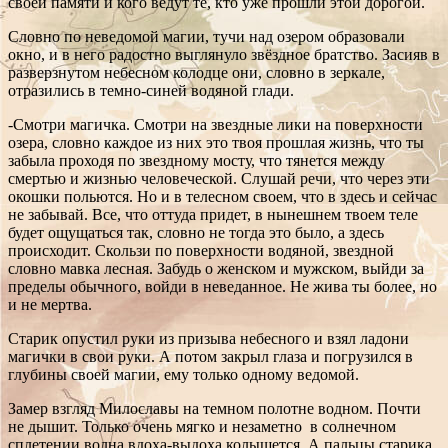
своей памяти и кого ведут те, кто уже прошли этой дорогой.
Словно по неведомой магии, тучи над озером образовали
окно, и в него радостно выглянуло звёздное братство. Засияв в
разверзнутом небесном колодце они, словно в зеркале,
отразились в темно-синей водяной глади.
-Смотри магичка. Смотри на звездные лики на поверхности
озера, словно каждое из них это твоя прошлая жизнь, что ты
забыла проходя по звездному мосту, что тянется между
смертью и жизнью человеческой. Слушай речи, что через эти
окошки польются. Но и в телесном своем, что в здесь и сейчас
не забывай. Все, что оттуда придет, в нынешнем твоем теле
будет ощущаться так, словно не тогда это было, а здесь
происходит. Скользи по поверхности водяной, звездной
словно мавка лесная. Забудь о женском и мужском, выйди за
пределы обычного, войди в неведанное. Не жива ты более, но
и не мертва.
Старик опустил руки из призыва небесного и взял ладони
магички в свои руки. А потом закрыл глаза и погрузился в
глубины своей магии, ему только одному ведомой.
Замер взгляд Милославы на темном полотне водном. Почти
не дышит. Только очень мягко и незаметно в солнечном
сплетении волна вдоха-выдоха колышется. А пальцы старика,