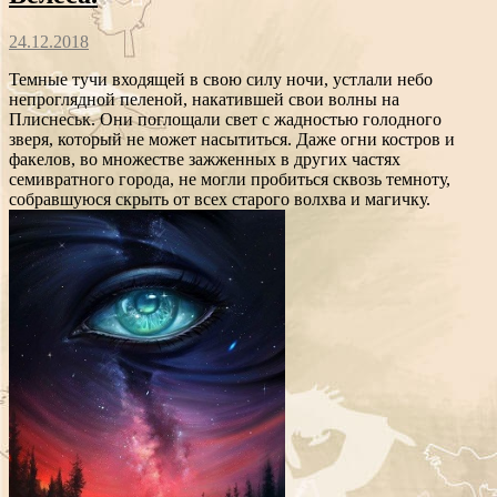
24.12.2018
Темные тучи входящей в свою силу ночи, устлали небо
непроглядной пеленой, накатившей свои волны на
Плиснеськ. Они поглощали свет с жадностью голодного
зверя, который не может насытиться. Даже огни костров и
факелов, во множестве зажженных в других частях
семивратного города, не могли пробиться сквозь темноту,
собравшуюся скрыть от всех старого волхва и магичку.