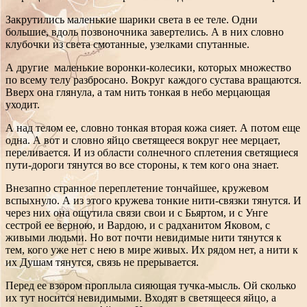
Закрутились маленькие шарики света в ее теле. Одни
большие, вдоль позвоночника завертелись. А в них словно
клубочки из света смотанные, узелками спутанные.
А другие маленькие воронки-колесики, которых множество
по всему телу разбросано. Вокруг каждого сустава вращаются.
Вверх она глянула, а там нить тонкая в небо мерцающая
уходит.
А над телом ее, словно тонкая вторая кожа сияет. А потом еще
одна. А вот и словно яйцо светящееся вокруг нее мерцает,
переливается. И из области солнечного сплетения светящиеся
пути-дороги тянутся во все стороны, к тем кого она знает.
Внезапно странное переплетение тончайшее, кружевом
вспыхнуло. А из этого кружева тонкие нити-связки тянутся. И
через них она ощутила связи свои и с Бьяртом, и с Унге
сестрой ее верною, и Вардою, и с радханитом Яковом, с
живыми людьми. Но вот почти невидимые нити тянутся к
тем, кого уже нет с нею в мире живых. Их рядом нет, а нити к
их Душам тянутся, связь не прерывается.
Перед ее взором проплыла сияющая тучка-мысль. Ой сколько
их тут носится невидимыми. Входят в светящееся яйцо, а