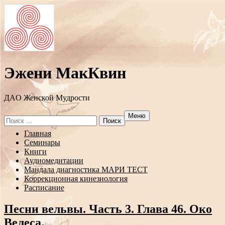
Эжени МакКвин
ДAO Женской Мудрости
Меню
Search
for:
Перейти
Главная
к
Семинары
содержанию
Книги
Аудиомедитации
Мандала диагностика МАРИ ТЕСТ
Коррекционная кинезиология
Расписание
Песни вельвы. Часть 3. Глава 46. Око
Велеса.