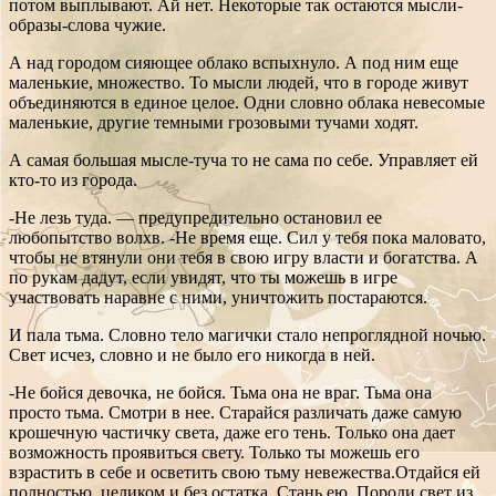
потом выплывают. Ай нет. Некоторые так остаются мысли-
образы-слова чужие.
А над городом сияющее облако вспыхнуло. А под ним еще
маленькие, множество. То мысли людей, что в городе живут
объединяются в единое целое. Одни словно облака невесомые
маленькие, другие темными грозовыми тучами ходят.
А самая большая мысле-туча то не сама по себе. Управляет ей
кто-то из города.
-Не лезь туда. — предупредительно остановил ее
любопытство волхв. -Не время еще. Сил у тебя пока маловато,
чтобы не втянули они тебя в свою игру власти и богатства. А
по рукам дадут, если увидят, что ты можешь в игре
участвовать наравне с ними, уничтожить постараются.
И пала тьма. Словно тело магички стало непроглядной ночью.
Свет исчез, словно и не было его никогда в ней.
-Не бойся девочка, не бойся. Тьма она не враг. Тьма она
просто тьма. Смотри в нее. Старайся различать даже самую
крошечную частичку света, даже его тень. Только она дает
возможность проявиться свету. Только ты можешь его
взрастить в себе и осветить свою тьму невежества.Отдайся ей
полностью, целиком и без остатка. Стань ею. Породи свет из