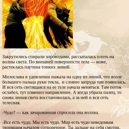
Закрутились спирали хороводами, рассыпалась плоть на
волны света. По внешней поверхности тела — коже,
растеклась паутина тонких линий.
Милослава в удивлении нажала на одну из линий, что возле
большого пальца руки текла, и словно запруда там появилась.
И вся сеть светящаяся на ее теле начала меняться. Там поток
ослабел, тут изменил направление. А когда убрала палец, то
снова линия света восстановилась, а за ней и вся сеть
телесная.
-Чудо? — как зачарованная спросила она волхва.
-Все есть чудо. Мы есть чудо. Мир есть чудо неведомым
творящим началом сотворенное. Ты дальше на себя смотри.