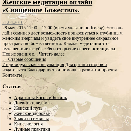
Женские медитации онлайн
«Священное Божество».
21.04.2016
28 мая 2015 11:00 – 17:00 (время указано по Киеву) Этот он-
лайн семинар дает возможность прикоснуться к глубинным
женским энергиям и увидеть свое внутреннее сакральное
пространство божественного. Каждая медитация это
путешествие вглубь себя и открытие своего потенциала.
Новые знания о...
Читать далее
Сообщение
←
Старые сообщения
Индивидуальная консультация
Для организаторов и
навигации
издательств
Благодарность и помощь в развитии проекта
Контакты
Статьи
Архетипы Богов и Богинь
Дневники ведьмы
Женский путь
Женское здоровье
Знаки и символы
Кинезиология
Лунные практики