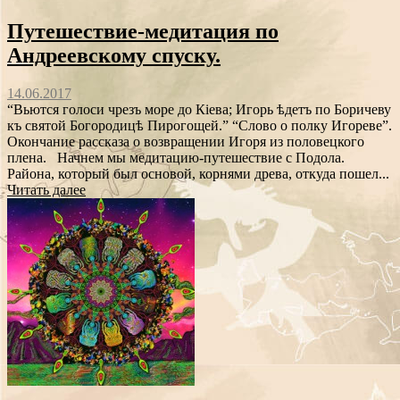
Путешествие-медитация по
Андреевскому спуску.
14.06.2017
“Вьются голоси чрезъ море до Кіева; Игорь ѣдетъ по Боричеву
къ святой Богородицѣ Пирогощей.” “Слово о полку Игореве”.
Окончание рассказа о возвращении Игоря из половецкого
плена. Начнем мы медитацию-путешествие с Подола.
Района, который был основой, корнями древа, откуда пошел...
Читать далее