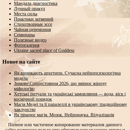
Мандала диагностика
Лунный оракул
Места силы
Практики затмений
Стихотворные эссе
Чайная церемония
Семинары
Полезные видео
Фотогалерея
Ukraine sacred place of Goddess
Новое на сайте
Як виникають архетипи. Сучасна нейропсихологічна
модель
Зимове Сонцестояння 2026, що змінює жіночу
міфологію
Хетські ритуали та українські замовляння — вода, віск і
космічний порядок
Магія Медеї та її паралеллі в українському традиційному
чаклунстві
Як працює магія. Мозок. Нейронаука. Візуалізація
Полное или частичное копирование материалов данного
сайта возможно только при обязательном указании автора и