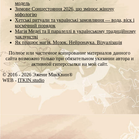
модель
Зимове Сонцестояння 2026, що змінює жіночу
міфологію
Хетські ритуали та українські замовляння — вода, віск і
космічний порядок
Магія Медеї та її паралеллі в українському традиційному
чаклунстві
Як працює магія. Мозок. Нейронаука. Візуалізація
Полное или частичное копирование материалов данного
сайта возможно только при обязательном указании автора и
активной гиперссылки на мой сайт.
© 2016 - 2026 Эжени МакКвин®
WEB
-
ITKIN.studio