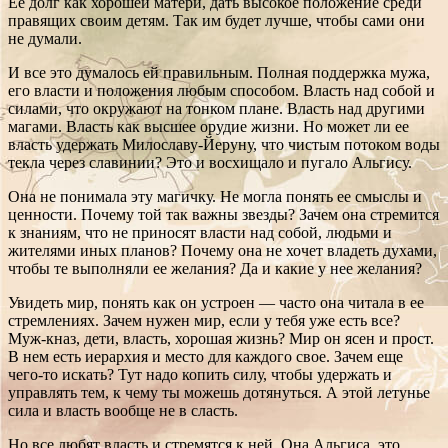
Ее долг как хорошей матери, дать высокое положение среди
правящих своим детям. Так им будет лучше, чтобы сами они
не думали.
И все это думалось ей правильным. Полная поддержка мужа,
его власти и положения любым способом. Власть над собой и
силами, что окружают на тонком плане. Власть над другими
магами. Власть как высшее орудие жизни. Но может ли ее
власть удержать Милославу-Йеруну, что чистым потоком воды
текла через славинии? Это и восхищало и пугало Альгису.
Она не понимала эту магичку. Не могла понять ее смыслы и
ценности. Почему той так важны звезды? Зачем она стремится
к знаниям, что не приносят власти над собой, людьми и
жителями иных планов? Почему она не хочет владеть духами,
чтобы те выполняли ее желания? Да и какие у нее желания?
Увидеть мир, понять как он устроен — часто она читала в ее
стремлениях. Зачем нужен мир, если у тебя уже есть все?
Муж-кназ, дети, власть, хорошая жизнь? Мир он ясен и прост.
В нем есть иерархия и место для каждого свое. Зачем еще
чего-то искать? Тут надо копить силу, чтобы удержать и
управлять тем, к чему ты можешь дотянуться. А этой летунье
сила и власть вообще не в сласть.
Но все любят власть и стремятся к ней. Она Альгиса, это