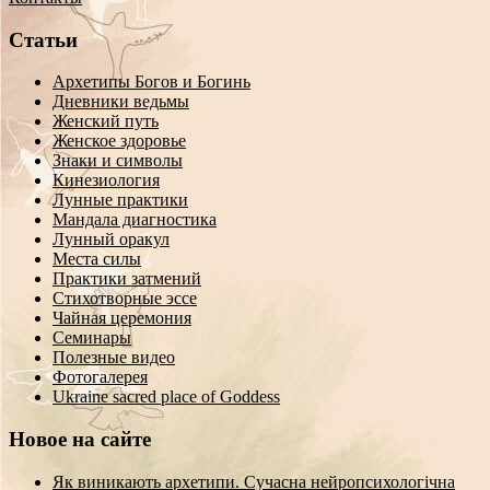
Статьи
Архетипы Богов и Богинь
Дневники ведьмы
Женский путь
Женское здоровье
Знаки и символы
Кинезиология
Лунные практики
Мандала диагностика
Лунный оракул
Места силы
Практики затмений
Стихотворные эссе
Чайная церемония
Семинары
Полезные видео
Фотогалерея
Ukraine sacred place of Goddess
Новое на сайте
Як виникають архетипи. Сучасна нейропсихологічна