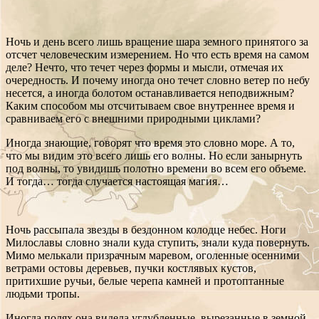
Ночь и день всего лишь вращение шара земного принятого за
отсчет человеческим измерением. Но что есть время на самом
деле? Нечто, что течет через формы и мысли, отмечая их
очередность. И почему иногда оно течет словно ветер по небу
несется, а иногда болотом останавливается неподвижным?
Каким способом мы отсчитываем свое внутреннее время и
сравниваем его с внешними природными циклами?
Иногда знающие, говорят что время это словно море. А то,
что мы видим это всего лишь его волны. Но если занырнуть
под волны, то увидишь полотно времени во всем его объеме.
И тогда… тогда случается настоящая магия…
Ночь рассыпала звезды в бездонном колодце небес. Ноги
Милославы словно знали куда ступить, знали куда повернуть.
Мимо мелькали призрачным маревом, оголенные осенними
ветрами остовы деревьев, пучки костлявых кустов,
притихшие ручьи, белые черепа камней и протоптанные
людьми тропы.
Иногда полях она видела углубленные, вырезанные в земной