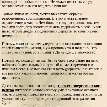
воплощения забывает легко. Не может вместить сосуд
осознаваемой памяти все, что случилось.
Только лучом ясности, может выхватить обрывки
разрозненных воспоминаний. В этом и есть главное
ограничение в магии. Чем больше силу растрачиваешь, тем
уже луч света, что помогает память удерживать о себе. А уж
на то, чтобы людей в подчинении держать, то силы нужно
немеряно.
Потому, мало кто может удерживать в осознании всю линию
своей нынешней жизни, а уж прошлых то и подавно. Это
словно книгу наизусть помнить Да не одну, а множество.
Потому то, сколь силен маг бы не был, а все равно на него
найдется более сильный в нужный момент времени и в
нужном месте. Сколько бы кто власть удержать не пытался, а
все равно в какой-то момент придется отпустить бразды
правления.
Да и сама магия власти только до
третьего энергетического
центра
интересна человеческому уму. Как только осознает
маг, что уже наигрался во власть и последствия от этой игры
увидит, вот тут то и приходит следующий этап развития
Души.