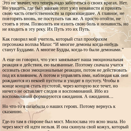
Это не значит, что теперь надо заботиться о своих врагах. Нет.
Но увидеть, где был завязан этот узел ненависти и принять
свою часть ответственности за произошедшее. А главное, не
повторять вновь, не поступать так же. А просто отойти, не
стоять в этом. Позволить им излить свою боль и ненависть, но
не входить в эту реку. Их Путь это их Путь.
Как говорил мой учитель, который стал прообразом
персонажа волхва Махи: “И многие демоны когда-нибудь
станут Буддами. А многие Будды, когда-то были демонами.”
А еще он говорил, что узел завязывает наша эмоциональная
реакция и действия, ею вызванные. Поэтому сначала учатся
осознать свои эмоциональные реакции, потом не действовать
под их влиянием. А потом и управлять ими, наблюдая как они
рождаются из некоей пустоты и уходят в пустоту. Чтобы в
конце концов стать пустотой, через которую все течет, но
ничего не оставляет следов и воспоминаний. Ибо из
воспоминаний формируются ожидания. А ожидания…
Но что-то я позабыла о наших героях. Потому вернусь к
сказанию.
Где-то там в стороне был мост. Милослава это ясно знала. Но
через мост ей идти нельзя. И она скинула свой кожух, который