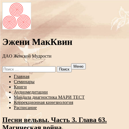
Эжени МакКвин
ДAO Женской Мудрости
Меню
Search
for:
Перейти
Главная
к
Семинары
содержанию
Книги
Аудиомедитации
Мандала диагностика МАРИ ТЕСТ
Коррекционная кинезиология
Расписание
Песни вельвы. Часть 3. Глава 63.
Магическая война.