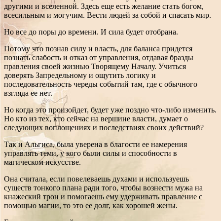
другими и вселенной. Здесь еще есть желание стать богом,
всесильным и могучим. Вести людей за собой и спасать мир.
Но все до поры до времени. И сила будет отобрана.
Потому что познав силу и власть, для баланса придется
познать слабость и отказ от управления, отдавая бразды
правления своей жизнью Творящему Началу. Учиться
доверять Запредельному и ощутить логику и
последовательность череды событий там, где с обычного
взгляда ее нет.
Но когда это произойдет, будет уже поздно что-либо изменить.
Но кто из тех, кто сейчас на вершине власти, думает о
следующих воплощениях и последствиях своих действий?
Так и Альгиса, была уверена в благости ее намерения
управлять теми, у кого были силы и способности в
магическом искусстве.
Она считала, если повелеваешь духами и используешь
существ тонкого плана ради того, чтобы вознести мужа на
кнажеский трон и помогаешь ему удерживать правление с
помощью магии, то это ее долг, как хорошей жены.