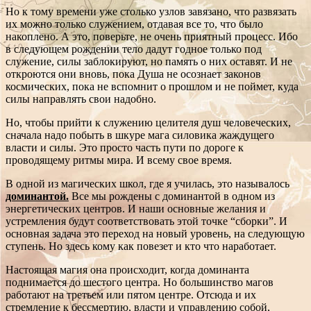
Но к тому времени уже столько узлов завязано, что развязать
их можно только служением, отдавая все то, что было
накоплено. А это, поверьте, не очень приятный процесс. Ибо
в следующем рождении тело дадут годное только под
служение, силы заблокируют, но память о них оставят. И не
откроются они вновь, пока Душа не осознает законов
космических, пока не вспомнит о прошлом и не поймет, куда
силы направлять свои надобно.
Но, чтобы прийти к служению целителя душ человеческих,
сначала надо побыть в шкуре мага силовика жаждущего
власти и силы. Это просто часть пути по дороге к
проводящему ритмы мира. И всему свое время.
В одной из магических школ, где я училась, это называлось
доминантой.
Все мы рождены с доминантой в одном из
энергетических центров. И наши основные желания и
устремления будут соответствовать этой точке “сборки”. И
основная задача это переход на новый уровень, на следующую
ступень. Но здесь кому как повезет и кто что наработает.
Настоящая магия она происходит, когда доминанта
поднимается до шестого центра. Но большинство магов
работают на третьем или пятом центре. Отсюда и их
стремление к бессмертию, власти и управлению собой,