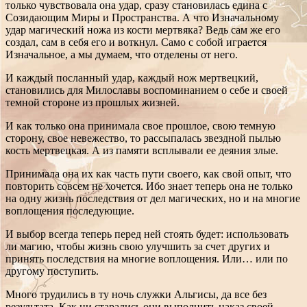
только чувствовала она удар, сразу становилась едина с
Созидающим Миры и Пространства. А что Изначальному
удар магический ножа из кости мертвяка? Ведь сам же его
создал, сам в себя его и воткнул. Само с собой играется
Изначальное, а мы думаем, что отделены от него.
И каждый посланный удар, каждый нож мертвецкий,
становились для Милославы воспоминанием о себе и своей
темной стороне из прошлых жизней.
И как только она принимала свое прошлое, свою темную
сторону, свое невежество, то рассыпалась звездной пылью
кость мертвецкая. А из памяти всплывали ее деяния злые.
Принимала она их как часть пути своего, как свой опыт, что
повторить совсем не хочется. Ибо знает теперь она не только
на одну жизнь последствия от дел магических, но и на многие
воплощения последующие.
И выбор всегда теперь перед ней стоять будет: использовать
ли магию, чтобы жизнь свою улучшить за счет других и
принять последствия на многие воплощения. Или… или по
другому поступить.
Много трудились в ту ночь служки Альгисы, да все без
результата. Как ни старались они выполнить наказ своей