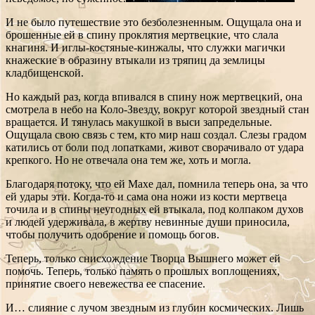
И не было путешествие это безболезненным. Ощущала она и
брошенные ей в спину проклятия мертвецкие, что слала
кнагиня. И иглы-костяные-кинжалы, что служки магички
кнажеские в образину втыкали из тряпиц да землицы
кладбищенской.
Но каждый раз, когда впивался в спину нож мертвецкий, она
смотрела в небо на Коло-Звезду, вокруг которой звездный стан
вращается. И тянулась макушкой в выси запредельные.
Ощущала свою связь с тем, кто мир наш создал. Слезы градом
катились от боли под лопатками, живот сворачивало от удара
крепкого. Но не отвечала она тем же, хоть и могла.
Благодаря потоку, что ей Махе дал, помнила теперь она, за что
ей удары эти. Когда-то и сама она ножи из кости мертвеца
точила и в спины неугодных ей втыкала, под колпаком духов
и людей удерживала, в жертву невинные души приносила,
чтобы получить одобрение и помощь богов.
Теперь, только снисхождение Творца Вышнего может ей
помочь. Теперь, только память о прошлых воплощениях,
принятие своего невежества ее спасение.
И… слияние с лучом звездным из глубин космических. Лишь