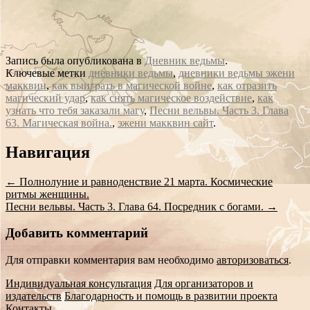
Запись была опубликована в
Дневник ведьмы
.
Ключевые метки
дневники ведьмы
,
дневники ведьмы эжени
макквин
,
как выиграть в магической войне
,
как отразить
магический удар
,
как снять магическое воздействие
,
как
узнать что тебя заказали магу
,
Песни вельвы. Часть 3. Глава
63. Магическая война.
,
эжени макквин сайт
.
Сообщение
Навигация
навигации
←
Полнолуние и равноденствие 21 марта. Космические
ритмы женщины.
Песни вельвы. Часть 3. Глава 64. Посредник с богами.
→
Добавить комментарий
Для отправки комментария вам необходимо
авторизоваться
.
Индивидуальная консультация
Для организаторов и
издательств
Благодарность и помощь в развитии проекта
Контакты