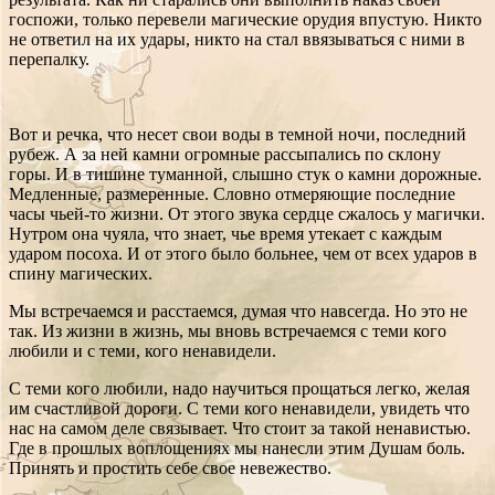
госпожи, только перевели магические орудия впустую. Никто
не ответил на их удары, никто на стал ввязываться с ними в
перепалку.
Вот и речка, что несет свои воды в темной ночи, последний
рубеж. А за ней камни огромные рассыпались по склону
горы. И в тишине туманной, слышно стук о камни дорожные.
Медленные, размеренные. Словно отмеряющие последние
часы чьей-то жизни. От этого звука сердце сжалось у магички.
Нутром она чуяла, что знает, чье время утекает с каждым
ударом посоха. И от этого было больнее, чем от всех ударов в
спину магических.
Мы встречаемся и расстаемся, думая что навсегда. Но это не
так. Из жизни в жизнь, мы вновь встречаемся с теми кого
любили и с теми, кого ненавидели.
С теми кого любили, надо научиться прощаться легко, желая
им счастливой дороги. С теми кого ненавидели, увидеть что
нас на самом деле связывает. Что стоит за такой ненавистью.
Где в прошлых воплощениях мы нанесли этим Душам боль.
Принять и простить себе свое невежество.