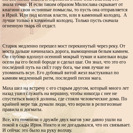
знала точно. И если таким образом Милослава скрывает от
кнагини свои истинные помыслы, то пусть она отправляется
в Ирий. Или под колпак власти, или в каменный колодец. А
лучше только в каменный колодец. Только пусть сначала
огненную тварь ей отдаст.
Старик медленно перешел мост перекинутый через реку. От
моста дальше начиналась дорога, вымощенная белым камнем.
Он глубоко вдохнул осенний мокрый туман и капельки воды
осели на его белой бороде и сделал шаг. Он знал, что это его
последний путь на свЕт гору бога, чье имя лучше не
упоминать всуе. Его дубовый витой жезл выстукивал по
камням медленный ритм, последней песни мага.
Маха шел на встречу с его старым другом, который много лет
назад ушел служить на вершину, чтобы никогда с нее не
спуститься вниз в долины, где стояли человеческие дома. По
крайней мере так думали люди, что верили в религиозные
правила и догматы.
Все, кто помнили о дружбе двух магов уже давно ушли на
покой в сады Ирия. Никто и не догадывался, что их связывает.
И сейчас это было на руку волхву.