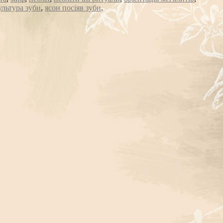
ультура зуби
,
ясон посіяв зуби
.