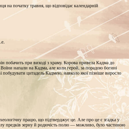
нця на початку травня, що відповідає календарній
.е.
він побачить при виході з храму. Корова привела Кадма до
. Воїни напали на Кадма, але коли герой, за порадою богині
 побудувати цитадель Кадмею, навколо якої пізніше виросло
хеологічну працю, що підтверджує це. Але про це є згадка у
силу предків зерну й родючість полю — можливо, було частиною