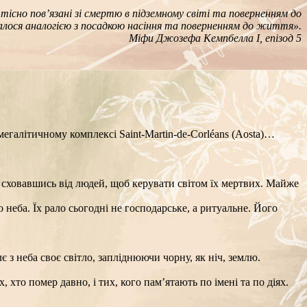
існо пов’язані зі смертю в підземному світі та поверненням до
алося аналогією з посадкою насіння та поверненням до життя».
Міфи Джозефа Кемпбелла I, епізод 5
мегалітичному комплексі Saint‑Martin‑de‑Corléans (Aosta)…
, сховавшись від людей, щоб керувати світом їх мертвих. Майже
 неба. Їх рало сьогодні не господарське, а ритуальне. Його
 з неба своє світло, запліднюючи чорну, як ніч, землю.
хто помер давно, і тих, кого пам’ятають по імені та по діях.