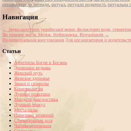
першоджерело легенди
,
ритуал
,
ритуали родючості
,
ритуальна 
Сообщение
Навигация
навигации
←
Звуко‑архетипи української мови: фольклорні коди, семантик
Як працює магія. Мозок. Нейронаука. Візуалізація
→
Индивидуальная консультация
Для организаторов и издательст
Статьи
Архетипы Богов и Богинь
Дневники ведьмы
Женский путь
Женское здоровье
Знаки и символы
Кинезиология
Лунные практики
Мандала диагностика
Лунный оракул
Места силы
Практики затмений
Стихотворные эссе
Чайная церемония
Семинары