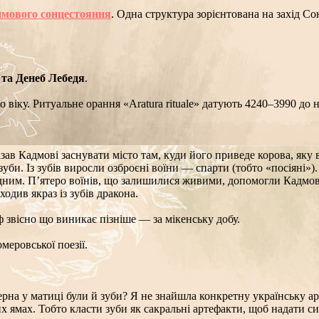
имового сонцестояння
. Одна структура зорієнтована на захід Со
 та Денеб Лебедя
.
го віку. Ритуальне орання «Aratura rituale» датують 4240–3990 до н
азав Кадмові заснувати місто там, куди його приведе корова, яку 
зуби. Із зубів виросли озброєні воїни — спарти (тобто «посіяні»)
дним. П’ятеро воїнів, що залишилися живими, допомогли Кадмові
ходив якраз із зубів дракона.
ф звісно що виникає пізніше — за мікенську добу.
меровської поезії.
ерна у матиці були й зуби? Я не знайшла конкретну українську ар
х ямах. Тобто класти зуби як сакральні артефакти, щоб надати 