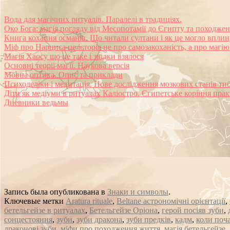
Вода для магічних ритуалів. Паралелі в традиціях.
Око Бога: магія погляду від Месопотамії до Єгипту та походжен
Книга кохання османів. Що читали султани і як це могло впли
Міф про Нарциса це історія не про самозакоханість, а про магію
Магія Хаосу що це таке і звідки взялося
Основні теорії магії. Наукова версія
Мовна оптика. Опис та приклади
Психоделіки і медитація. Нове дослідження мозкових станів ти
Діти як медіуми в ритуалах Каліостро. Єгипетське коріння пра
Дневники ведьмы
Запись была опубликована в
Знаки и символы
.
Ключевые метки
Aratura rituale
,
Beltane астрономічні орієнтації
,
бетельгейзе в ритуалах
,
Бетельгейзе Оріона
,
герой посіяв зуби
,
сонцестояння
,
зуби
,
зуби дракона
,
зуби предків
,
кадм
,
коли поч
драконові зуби
,
міфи про походження життя
,
магія бетельгейзе
,