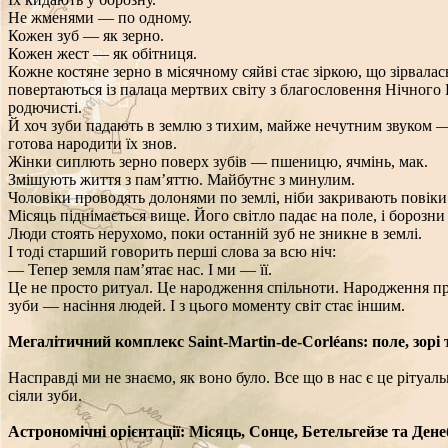
Не жменями — по одному.
Кожен зуб — як зерно.
Кожен жест — як обітниця.
Кожне костяне зерно в місячному сяйві стає зіркою, що зірвалас
повертаються із палаца мертвих світу з благословення Нічног
родючисті.
Й хоч зуби падають в землю з тихим, майже нечутним звуком — 
готова народити їх знов.
Жінки сиплють зерно поверх зубів — пшеницю, ячмінь, мак.
Змішують життя з пам’яттю. Майбутнє з минулим.
Чоловіки проводять долонями по землі, ніби закривають повіки 
Місяць піднімається вище. Його світло падає на поле, і борозни
Люди стоять нерухомо, поки останній зуб не зникне в землі.
І тоді старший говорить перші слова за всю ніч:
— Тепер земля пам’ятає нас. І ми — її.
Це не просто ритуал. Це народження спільноти. Народження прав
зуби — насіння людей. І з цього моменту світ стає іншим.
Мегалітичний комплекс Saint‑Martin‑de‑Corléans: поле, зорі 
Насправді ми не знаємо, як воно було. Все що в нас є це рітуа
сіяли зуби.
Астрономічні орієнтації: Місяць, Сонце, Бетельгейзе та Дене