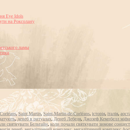
ня Eye Idols
нути на Роксолану
бетського ламы
ктики
Corléans
,
Saint Martin
,
Saint‑Martin‑de‑Corléans
,
історія
,
італія
,
аост
датують
,
денеб в ритуалах
,
Денеб Лебедя
,
Джозеф Кемпбелл міфи
али святкувати Бельтайн
,
коли почали святкувати зимове сонцес
магія денеб
,
мегалітичний комплекс
,
мегалітичний комплекс Аос