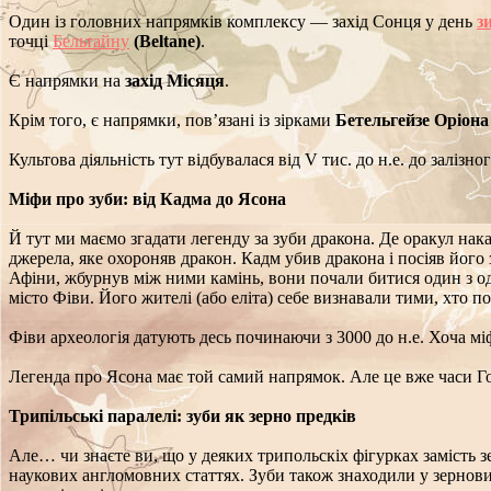
Один із головних напрямків комплексу — захід Сонця у день
з
точці
Бельтайну
(Beltane)
.
Є напрямки на
захід Місяця
.
Крім того, є напрямки, пов’язані із зірками
Бетельгейзе Оріона
Культова діяльність тут відбувалася від V тис. до н.е. до залізно
Міфи про зуби: від Кадма до Ясона
Й тут ми маємо згадати легенду за зуби дракона. Де оракул нак
джерела, яке охороняв дракон. Кадм убив дракона і посіяв його 
Афіни, жбурнув між ними камінь, вони почали битися один з о
місто Фіви. Його жителі (або еліта) себе визнавали тими, хто по
Фіви археологія датують десь починаючи з 3000 до н.е. Хоча мі
Легенда про Ясона має той самий напрямок. Але це вже часи Го
Трипільські паралелі: зуби як зерно предків
Але… чи знаєте ви, що у деяких трипольскіх фігурках замість з
наукових англомовних статтях. Зуби також знаходили у зернови