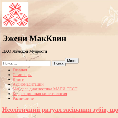
Эжени МакКвин
ДAO Женской Мудрости
Меню
Search
for:
Перейти
Главная
к
Семинары
содержанию
Книги
Аудиомедитации
Мандала диагностика МАРИ ТЕСТ
Коррекционная кинезиология
Расписание
Неолітичний ритуал засівання зубів, що