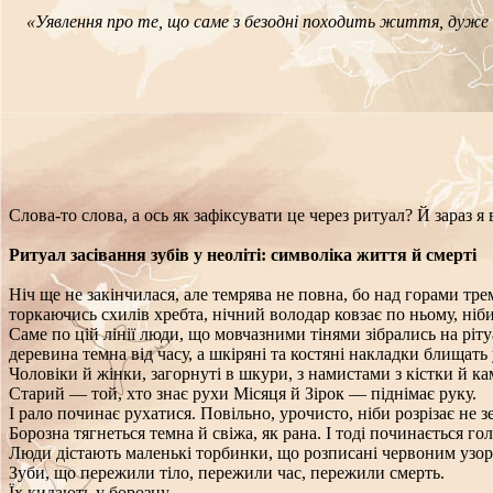
«Уявлення про те, що саме з безодні походить життя, дуже в
Слова-то слова, а ось як зафіксувати це через ритуал? Й зараз 
Ритуал засівання зубів у неоліті: символіка життя й смерті
Ніч ще не закінчилася, але темрява не повна, бо над горами тр
торкаючись схилів хребта, нічний володар ковзає по ньому, ніб
Саме по цій лінії люди, що мовчазними тінями зібрались на ріту
деревина темна від часу, а шкіряні та костяні накладки блищать 
Чоловіки й жінки, загорнуті в шкури, з намистами з кістки й ка
Старий — той, хто знає рухи Місяця й Зірок — піднімає руку.
І рало починає рухатися. Повільно, урочисто, ніби розрізає не 
Борозна тягнеться темна й свіжа, як рана. І тоді починається г
Люди дістають маленькі торбинки, що розписані червоним узором 
Зуби, що пережили тіло, пережили час, пережили смерть.
Їх кидають у борозну.