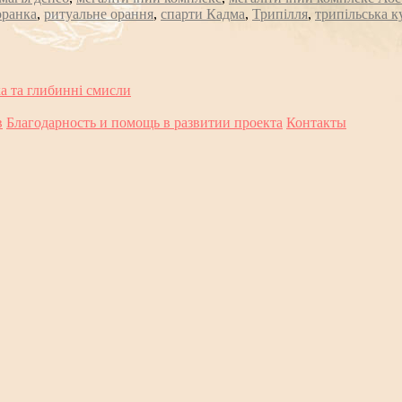
оранка
,
ритуальне орання
,
спарти Кадма
,
Трипілля
,
трипільська к
а та глибинні смисли
в
Благодарность и помощь в развитии проекта
Контакты