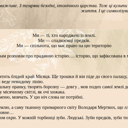
ажливе. З темряви безодні, хтонічного царства. Тож ці культи т
життя. І це символізув
Ми — ті, хто народжені із землі.
Ми — спадкоємці предків.
Ми — спільнота, що має право на цю територію
я вам розповім про прадавню історію…. історію, що зафіксована в 
емтить блідий край Місяця. Ще трошки й він піде до свого палацу
и веде невидиму лінію.
альну оранку, творять борозну — довгу , мов подих самої землі до
у місячному світлі, як очі хижака.
меню, мовчать. У цю ніч слова не потрібні.
землю, а саму тканину примарного світу Володаря Мертвих, що ллє
оловне…
охри. У кожній торбинці зуби. Людські. Зуби предків, зуби тих, 