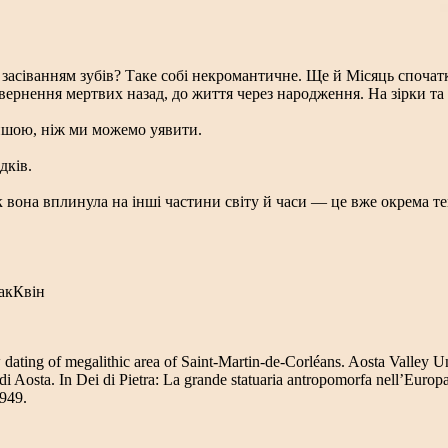
 з засіванням зубів? Таке собі некромантичне. Ще й Місяць споча
овернення мертвих назад, до життя через народження. На зірки та 
оншою, ніж ми можемо уявити.
дків.
к вона вплинула на інші частини світу й часи — це вже окрема 
МакКвін
ating of megalithic area of Saint-Martin-de-Corléans. Aosta Valley Un
i Aosta. In Dei di Pietra: La grande statuaria antropomorfa nell’Europa
949.