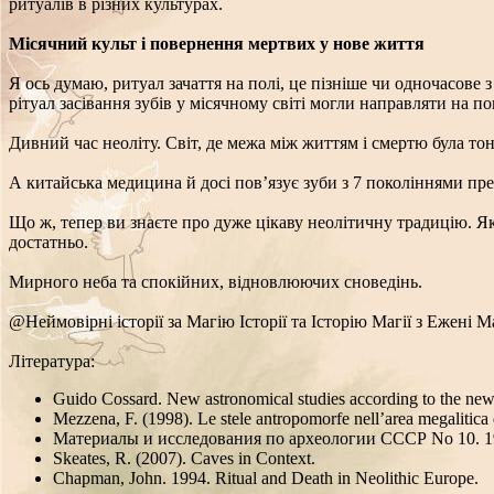
ритуалів в різних культурах.
Місячний культ і повернення мертвих у нове життя
Я ось думаю, ритуал зачаття на полі, це пізніше чи одночасове
рітуал засівання зубів у місячному світі могли направляти на п
Дивний час неоліту. Світ, де межа між життям і смертю була т
А китайська медицина й досі пов’язує зуби з 7 поколіннями пре
Що ж, тепер ви знаєте про дуже цікаву неолітичну традицію. Я
достатньо.
Мирного неба та спокійних, відновлюючих сноведінь.
@Неймовірні історії за Магію Історії та Історію Магії з Ежені 
Література:
Guido Cossard. New astronomical studies according to the new d
Mezzena, F. (1998). Le stele antropomorfe nell’area megalitica d
Материалы и исследования по археологии СССР No 10. 1
Skeates, R. (2007). Caves in Context.
Chapman, John. 1994. Ritual and Death in Neolithic Europe.