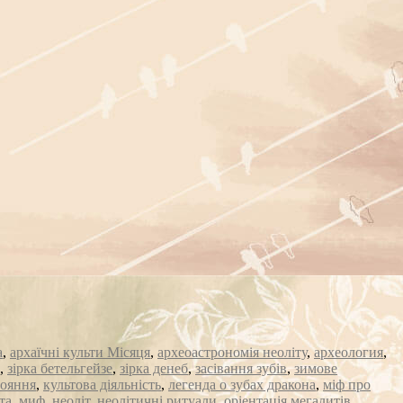
а
,
архаїчні культи Місяця
,
археоастрономія неоліту
,
археология
,
,
зірка бетельгейзе
,
зірка денеб
,
засівання зубів
,
зимове
тояння
,
культова діяльність
,
легенда о зубах дракона
,
міф про
та
,
миф
,
неоліт
,
неолітичні ритуали
,
оріентація мегалитів
,