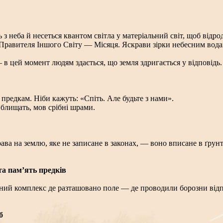
ь з неба й несеться квантом світла у матеріальний світ, щоб від
о Правителя Іншого Світу — Місяця. Яскрави зірки небесним во
в цей момент людям здається, що земля здригається у відповідь.
предкам. Ніби кажуть: «Спіть. Але будьте з нами».
 блищать, мов срібні шрами.
а на землю, яке не записане в законах, — воно вписане в ґрунт. 
та пам’ять предків
льний комплекс де разташовано поле — де проводили борозни відпо
б