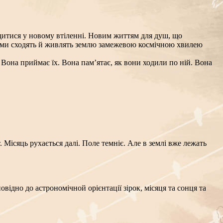
родитися у новому втіленні. Новим життям для душ, що
дами сходять й живлять землю замежевою космічною хвилею
 Вона приймає їх. Вона пам’ятає, як вони ходили по ній. Вона
Місяць рухається далі. Поле темніє. Але в землі вже лежать
відно до астрономічной орієнтації зірок, місяця та сонця та