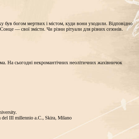
тку був богом мертвих і містом, куди вони уходили. Відповідно
Сонце — свої змісти. Чи різни рітуали для різних сезонів.
тема. На сьогодні некромантічних неолітичних жахівничок
iversity.
 del III millennio a.C., Skira, Milano