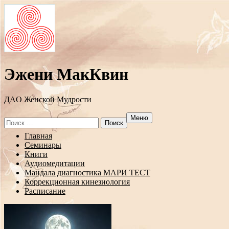
Эжени МакКвин
ДAO Женской Мудрости
Меню
Search
for:
Перейти
Главная
к
Семинары
содержанию
Книги
Аудиомедитации
Мандала диагностика МАРИ ТЕСТ
Коррекционная кинезиология
Расписание