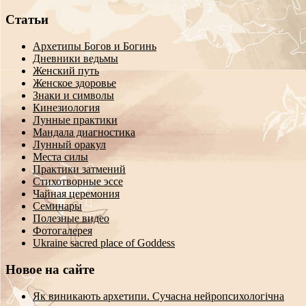
Статьи
Архетипы Богов и Богинь
Дневники ведьмы
Женский путь
Женское здоровье
Знаки и символы
Кинезиология
Лунные практики
Мандала диагностика
Лунный оракул
Места силы
Практики затмений
Стихотворные эссе
Чайная церемония
Семинары
Полезные видео
Фотогалерея
Ukraine sacred place of Goddess
Новое на сайте
Як виникають архетипи. Сучасна нейропсихологічна