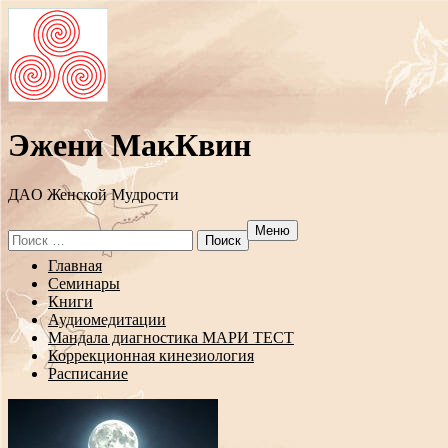
Эжени МакКвин
ДAO Женской Мудрости
Меню
Search
for:
Перейти
Главная
к
Семинары
содержанию
Книги
Аудиомедитации
Мандала диагностика МАРИ ТЕСТ
Коррекционная кинезиология
Расписание