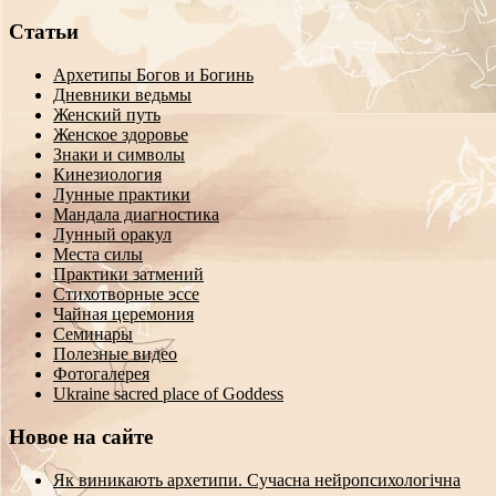
Статьи
Архетипы Богов и Богинь
Дневники ведьмы
Женский путь
Женское здоровье
Знаки и символы
Кинезиология
Лунные практики
Мандала диагностика
Лунный оракул
Места силы
Практики затмений
Стихотворные эссе
Чайная церемония
Семинары
Полезные видео
Фотогалерея
Ukraine sacred place of Goddess
Новое на сайте
Як виникають архетипи. Сучасна нейропсихологічна