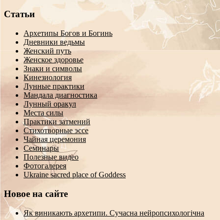
Статьи
Архетипы Богов и Богинь
Дневники ведьмы
Женский путь
Женское здоровье
Знаки и символы
Кинезиология
Лунные практики
Мандала диагностика
Лунный оракул
Места силы
Практики затмений
Стихотворные эссе
Чайная церемония
Семинары
Полезные видео
Фотогалерея
Ukraine sacred place of Goddess
Новое на сайте
Як виникають архетипи. Сучасна нейропсихологічна