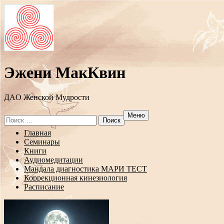
Эжени МакКвин
ДAO Женской Мудрости
Меню
Search
for:
Перейти
Главная
к
Семинары
содержанию
Книги
Аудиомедитации
Мандала диагностика МАРИ ТЕСТ
Коррекционная кинезиология
Расписание