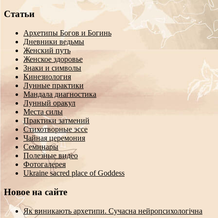
Статьи
Архетипы Богов и Богинь
Дневники ведьмы
Женский путь
Женское здоровье
Знаки и символы
Кинезиология
Лунные практики
Мандала диагностика
Лунный оракул
Места силы
Практики затмений
Стихотворные эссе
Чайная церемония
Семинары
Полезные видео
Фотогалерея
Ukraine sacred place of Goddess
Новое на сайте
Як виникають архетипи. Сучасна нейропсихологічна