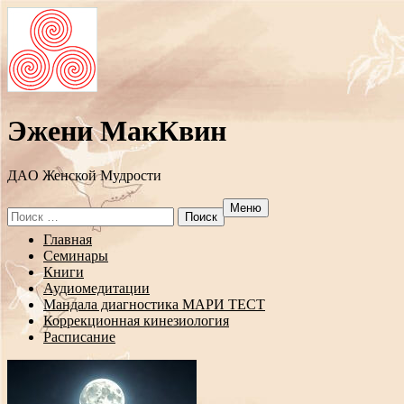
Эжени МакКвин
ДAO Женской Мудрости
Меню
Search
for:
Перейти
Главная
к
Семинары
содержанию
Книги
Аудиомедитации
Мандала диагностика МАРИ ТЕСТ
Коррекционная кинезиология
Расписание