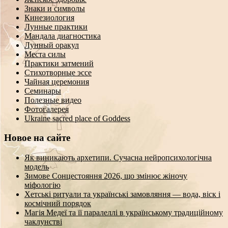
Знаки и символы
Кинезиология
Лунные практики
Мандала диагностика
Лунный оракул
Места силы
Практики затмений
Стихотворные эссе
Чайная церемония
Семинары
Полезные видео
Фотогалерея
Ukraine sacred place of Goddess
Новое на сайте
Як виникають архетипи. Сучасна нейропсихологічна
модель
Зимове Сонцестояння 2026, що змінює жіночу
міфологію
Хетські ритуали та українські замовляння — вода, віск і
космічний порядок
Магія Медеї та її паралеллі в українському традиційному
чаклунстві