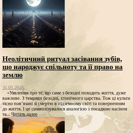
Неолітичний ритуал засівання зубів,
що народжує спільноту та її право на
землю
31.05.2026
«Уявлення про те, що саме з безодні походить життя, дуже
важливе. З темряви безодні, хтонічного царства. Тож ці культи
тісно пов’язані зі смертю в підземному світі та поверненням
до життя. І це символізувалося аналогією з посадкою насіння
та...
Читать далее