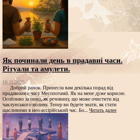
Як починали день в прадавні часи.
Рітуали та амулети.
16.11.2025
Добрий ранок. Принесла вам декілька порад від
прадавнього часу Месопотамії. Як на мене дуже корисне.
Особливо за пиво, як речовину, що може очистити від
чаклунського впливу. Тепер ви будете знати, як стати
щасливими в нео-ассірійський час. Бо...
Читать далее