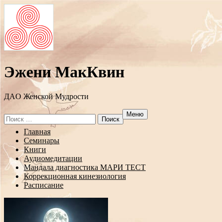
Эжени МакКвин
ДAO Женской Мудрости
Меню
Search
for:
Перейти
Главная
к
Семинары
содержанию
Книги
Аудиомедитации
Мандала диагностика МАРИ ТЕСТ
Коррекционная кинезиология
Расписание