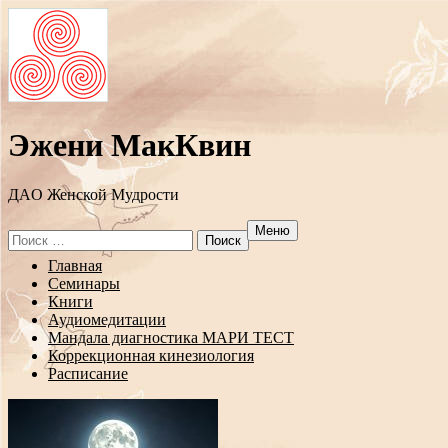
Эжени МакКвин
ДAO Женской Мудрости
Меню
Search
for:
Перейти
Главная
к
Семинары
содержанию
Книги
Аудиомедитации
Мандала диагностика МАРИ ТЕСТ
Коррекционная кинезиология
Расписание