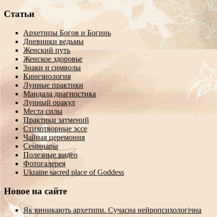
Статьи
Архетипы Богов и Богинь
Дневники ведьмы
Женский путь
Женское здоровье
Знаки и символы
Кинезиология
Лунные практики
Мандала диагностика
Лунный оракул
Места силы
Практики затмений
Стихотворные эссе
Чайная церемония
Семинары
Полезные видео
Фотогалерея
Ukraine sacred place of Goddess
Новое на сайте
Як виникають архетипи. Сучасна нейропсихологічна