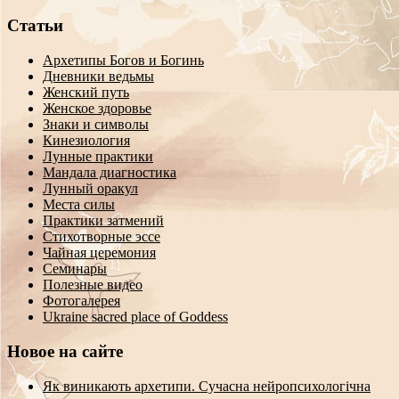
Статьи
Архетипы Богов и Богинь
Дневники ведьмы
Женский путь
Женское здоровье
Знаки и символы
Кинезиология
Лунные практики
Мандала диагностика
Лунный оракул
Места силы
Практики затмений
Стихотворные эссе
Чайная церемония
Семинары
Полезные видео
Фотогалерея
Ukraine sacred place of Goddess
Новое на сайте
Як виникають архетипи. Сучасна нейропсихологічна