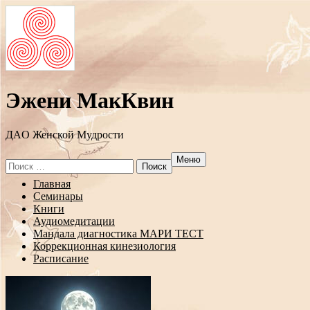
Эжени МакКвин
ДAO Женской Мудрости
Меню
Search
for:
Перейти
Главная
к
Семинары
содержанию
Книги
Аудиомедитации
Мандала диагностика МАРИ ТЕСТ
Коррекционная кинезиология
Расписание