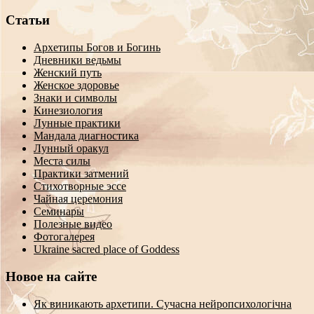
Статьи
Архетипы Богов и Богинь
Дневники ведьмы
Женский путь
Женское здоровье
Знаки и символы
Кинезиология
Лунные практики
Мандала диагностика
Лунный оракул
Места силы
Практики затмений
Стихотворные эссе
Чайная церемония
Семинары
Полезные видео
Фотогалерея
Ukraine sacred place of Goddess
Новое на сайте
Як виникають архетипи. Сучасна нейропсихологічна