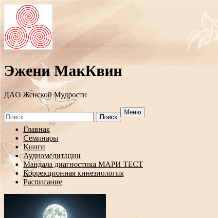
Эжени МакКвин
ДAO Женской Мудрости
Меню
Search
for:
Перейти
Главная
к
Семинары
содержанию
Книги
Аудиомедитации
Мандала диагностика МАРИ ТЕСТ
Коррекционная кинезиология
Расписание