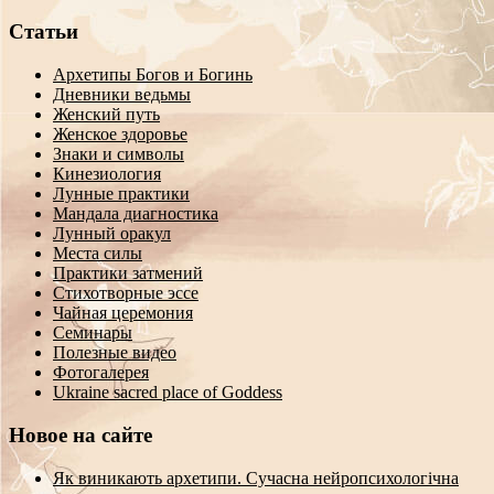
Статьи
Архетипы Богов и Богинь
Дневники ведьмы
Женский путь
Женское здоровье
Знаки и символы
Кинезиология
Лунные практики
Мандала диагностика
Лунный оракул
Места силы
Практики затмений
Стихотворные эссе
Чайная церемония
Семинары
Полезные видео
Фотогалерея
Ukraine sacred place of Goddess
Новое на сайте
Як виникають архетипи. Сучасна нейропсихологічна