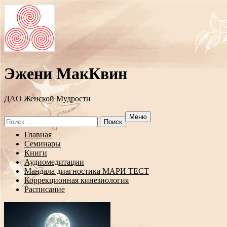
Эжени МакКвин
ДAO Женской Мудрости
Меню
Search
for:
Перейти
Главная
к
Семинары
содержанию
Книги
Аудиомедитации
Мандала диагностика МАРИ ТЕСТ
Коррекционная кинезиология
Расписание