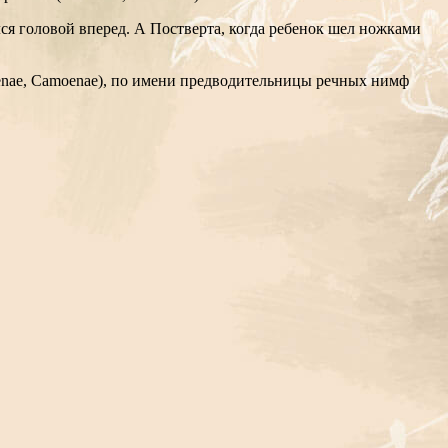
лся головой вперед. А Постверта, когда ребенок шел ножками
menae, Camoenae), по имени предводительницы речных нимф