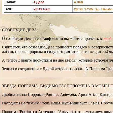
СОЗВЕЗДИЕ ДЕВА.
О созвездии Дева и его мифологии вы можете прочесть в
моей 
Считается, что созвездие Дева приносит порядок и совершенств
жизни, циклы природы и силу, которая заставляет все расти.Он
А теперь давайте посмотрим на две звезды, которые астрологи
Зениах в соединении с Луной астрологически . А Поррима “рас
ЗВЕЗДА ПОРРИМА. ВИДИМО РАСПОЛОЖЕНА В МОМЕНТ
Двойна звезда Поррима (Porrima, Antevorta, Арих-Arich, Кашир, Х
Находится на “изгибе” тела Девы. Кульминирует 17 мая.
Соотно
Поррима (Porrima) и Антеворта (Antevorta) это имена двух рим