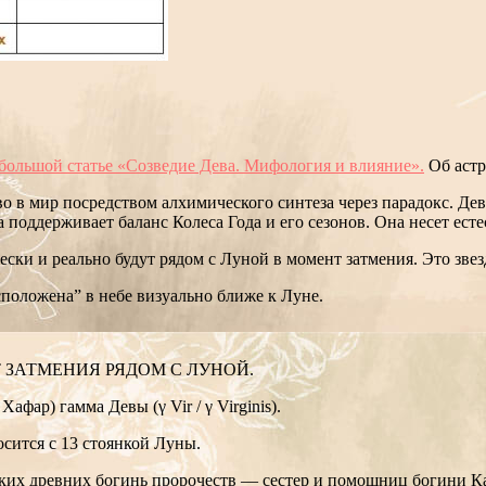
большой статье «Созведие Дева. Мифология и влияние».
Об астр
о в мир посредством алхимического синтеза через парадокс. Дева
а поддерживает баланс Колеса Года и его сезонов. Она несет ест
чески и реально будут рядом с Луной в момент затмения. Это зв
положена” в небе визуально ближе к Луне.
 ЗАТМЕНИЯ РЯДОМ С ЛУНОЙ.
афар) гамма Девы (γ Vir / γ Virginis).
сится с 13 стоянкой Луны.
ских древних богинь пророчеств — сестер и помощниц богини Кар