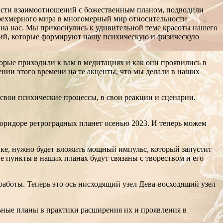
бласти взаимоотношений с божественным планом, подводили
трехмерного мира в многомерный мир относительности
 на нас. Мы прикоснулись к удивительной теме красоты нашего
рархий, которые формируют нашу психическую и физическую
торые приходили к вам в медитациях и как они проявились в
ении этого времени на те акценты, что мы делали в наших
 свои психические процессы, в свои реакции и сценарии.
в коридоре ретроградных планет осенью 2023. И теперь можем
тике, нужно будет вложить мощный импульс, который запустит
 пункты в наших планах будут связаны с твореством и его
аботы. Теперь это ось нисходящий узел Дева-восходящий узел
ьные планы в практики расширения их и проявления в