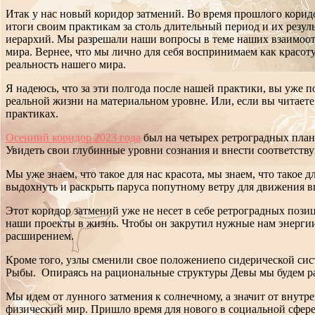
Итак у нас новый коридор затмений. Во время прошлого корид
итоги своим практикам за столь длительный период и их резу
иерархий. Мы разрешали наши вопросы в теме наших взаимоотн
мира. Вернее, что мы лично для себя воспринимаем как красот
реальность нашего мира.
Я надеюсь, что за эти полгода после нашей практики, вы уже п
реальной жизни на материальном уровне. Или, если вы читаете
практиках.
Осенний коридор 2023 года
был на четырех ретроградных плане
Увидеть свои глубинные уровни сознания и внести соответст
Мы уже знаем, что такое для нас красота, мы знаем, что такое
выдохнуть и раскрыть паруса попутному ветру для движения в
Этот коридор затмений уже не несет в себе ретроградных пози
наши проекты в жизнь. Чтобы он закрутил нужные нам энергии 
расширением.
Кроме того, узлы сменили свое положениепо сидерической сис
Рыбы. Опираясь на рациональные структуры Девы мы будем р
Мы идем от лунного затмения к солнечному, а значит от внут
физический мир. Пришло время для нового в социальной сфер