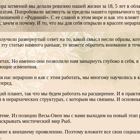
ора затмений мы делали ревизию нашей жизни за 18, 5 лет в о
льтатам. Попробовали заглянуть за пределы нашего привычного 
ошений с «Родиной». С ее славой в этом мире и как это влияет
у, зачем и почему. И то, что вы для себя открыли в красоте ие
олучили развернутый ответ на то, какой смысл несли образы, ко
 эту статью намного раньше, то можете обратить внимание в теч
тах. Но именно они позволили нам занырнуть глубоко в себя, в
вующие изменения.
 для нас иерархии и как с этим работать, мы многому научились 
перед.
ций планет, так что мы будем работать на расширение. И в прак
в иерархических структурах, с которым мы связаны. И основные
теме. Из позиции Весы-Овен мы с вами выходим на новый этап р
аскрывать мистический мир Рыб.
ренне к внешнему проявлению. Поэтому вложите все свои социал
е.