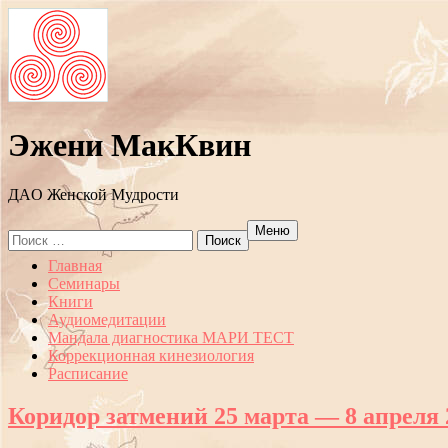
Эжени МакКвин
ДAO Женской Мудрости
Меню
Search
for:
Перейти
Главная
к
Семинары
содержанию
Книги
Аудиомедитации
Мандала диагностика МАРИ ТЕСТ
Коррекционная кинезиология
Расписание
Коридор затмений 25 марта — 8 апреля