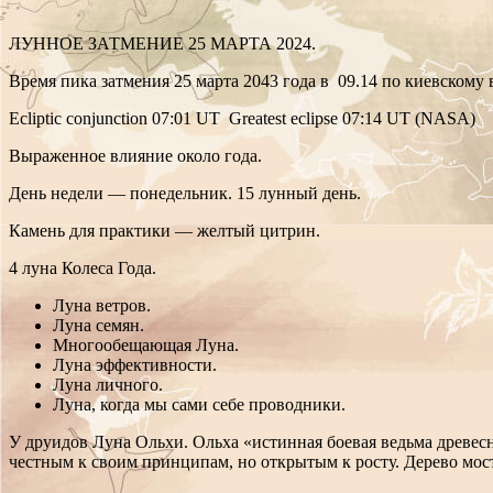
ЛУННОЕ ЗАТМЕНИЕ 25 МАРТА 2024.
Время пика затмения 25 марта 2043 года в 09.14 по киевскому
Ecliptic conjunction 07:01 UT Greatest eclipse 07:14 UT (NASA)
Выраженное влияние около года.
День недели — понедельник. 15 лунный день.
Камень для практики — желтый цитрин.
4 луна Колеса Года.
Луна ветров.
Луна семян.
Многообещающая Луна.
Луна эффективности.
Луна личного.
Луна, когда мы сами себе проводники.
У друидов Луна Ольхи. Ольха «истинная боевая ведьма древес
честным к своим принципам, но открытым к росту. Дерево мост