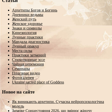
Статьи
Архетипы Богов и Богинь
Дневники ведьмы
Женский путь
Женское здоровье
Знаки и символы
Кинезиология
Лунные практики
Мандала диагностика
Лунный оракул
Места силы
Практики затмений
Стихотворные эссе
Чайная церемония
Семинары
Полезные видео
Фотогалерея
Ukraine sacred place of Goddess
Новое на сайте
Як виникають архетипи. Сучасна нейропсихологічна
модель
Зимове Сонцестояння 2026, що змінює жіночу