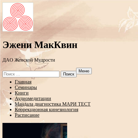
Эжени МакКвин
ДAO Женской Мудрости
Меню
Search
for:
Перейти
Главная
к
Семинары
содержанию
Книги
Аудиомедитации
Мандала диагностика МАРИ ТЕСТ
Коррекционная кинезиология
Расписание