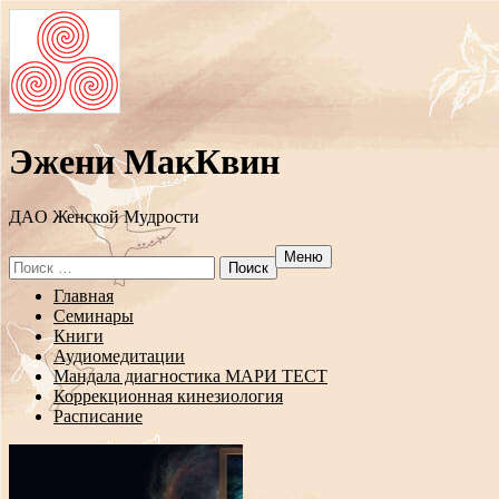
Эжени МакКвин
ДAO Женской Мудрости
Меню
Search
for:
Перейти
Главная
к
Семинары
содержанию
Книги
Аудиомедитации
Мандала диагностика МАРИ ТЕСТ
Коррекционная кинезиология
Расписание