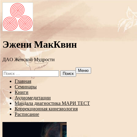
Эжени МакКвин
ДAO Женской Мудрости
Меню
Search
for:
Перейти
Главная
к
Семинары
содержанию
Книги
Аудиомедитации
Мандала диагностика МАРИ ТЕСТ
Коррекционная кинезиология
Расписание