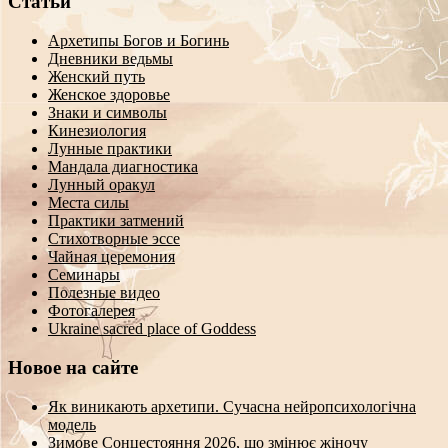
Статьи
Архетипы Богов и Богинь
Дневники ведьмы
Женский путь
Женское здоровье
Знаки и символы
Кинезиология
Лунные практики
Мандала диагностика
Лунный оракул
Места силы
Практики затмений
Стихотворные эссе
Чайная церемония
Семинары
Полезные видео
Фотогалерея
Ukraine sacred place of Goddess
Новое на сайте
Як виникають архетипи. Сучасна нейропсихологічна
модель
Зимове Сонцестояння 2026, що змінює жіночу