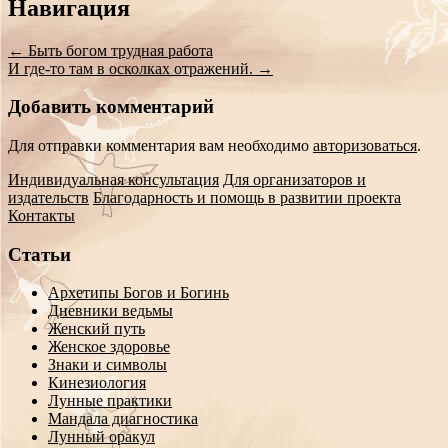
Сообщение
Навигация
навигации
←
Быть богом трудная работа
И где-то там в осколках отражений.
→
Добавить комментарий
Для отправки комментария вам необходимо
авторизоваться
.
Индивидуальная консультация
Для организаторов и
издательств
Благодарность и помощь в развитии проекта
Контакты
Статьи
Архетипы Богов и Богинь
Дневники ведьмы
Женский путь
Женское здоровье
Знаки и символы
Кинезиология
Лунные практики
Мандала диагностика
Лунный оракул