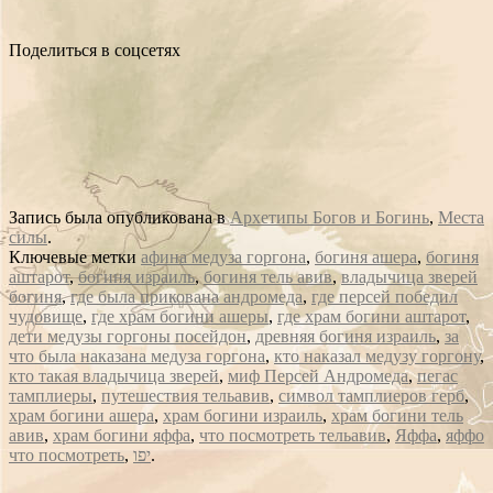
Поделиться в соцсетях
Запись была опубликована в
Архетипы Богов и Богинь
,
Места
силы
.
Ключевые метки
афина медуза горгона
,
богиня ашера
,
богиня
аштарот
,
богиня израиль
,
богиня тель авив
,
владычица зверей
богиня
,
где была прикована андромеда
,
где персей победил
чудовище
,
где храм богини ашеры
,
где храм богини аштарот
,
дети медузы горгоны посейдон
,
древняя богиня израиль
,
за
что была наказана медуза горгона
,
кто наказал медузу горгону
,
кто такая владычица зверей
,
миф Персей Андромеда
,
пегас
тамплиеры
,
путешествия тельавив
,
символ тамплиеров герб
,
храм богини ашера
,
храм богини израиль
,
храм богини тель
авив
,
храм богини яффа
,
что посмотреть тельавив
,
Яффа
,
яффо
что посмотреть
,
יפו
.