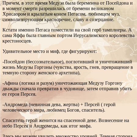
Причем, в этот время Медуза была беременна от Посейдона и
в момент смерти разрешилась от бремени великаном
Хрисаором и крылатым конем Пегасом, любимцем муз,
символизирующим красноречие, славу и созерцание.
Кстати именно Пегаса поместили на свой герб тамплиеры. А
сама Яффа была главным портом Иерусалимского королевства
крестоносцев.
Удивительное место и миф, где фигурируют:
-Посейдон (бессознательное), поглотивший и уничтоживший
жизнь Медузы Горгоны (чувства, ярость, гнев, превращение в
темную сторону женского архетипа),
-Афина (логика и разум) уничтожающая Медузу Горгону
дважды сначала превратив в чудовище, затем отправив убить
ее героя Персея.
-Андромеда (невинная дева, жертва) + Персей ( герой
человеческого мира, любимец Богов, спаситель).
Спаситель герой женится на спасенной деве. Вознесение на
небо Персея и Андромеды, как итог мифа.
Здесь мы можем увидеть множество уровней. Темная сторона