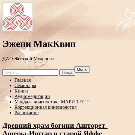
Эжени МакКвин
ДAO Женской Мудрости
Меню
Search
for:
Перейти
Главная
к
Семинары
содержанию
Книги
Аудиомедитации
Мандала диагностика МАРИ ТЕСТ
Коррекционная кинезиология
Расписание
Древний храм богини Ашторет-
Ашеры-Иштар в старой Яффе.