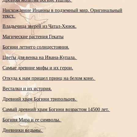
Нисхождение Инанны в подземный мир. Оригинальный
текст.
Владычица зверей из Чатал-Хююк.
Магические растения Гекаты
Богини летнего солнцестояния.
Цветы для венка на Ивана-Купала.
Самые древние мифы и их герои.
Откуда к нам пришел принц на белом коне.
Весталки и их история.
Древний храм Богини трипольцев.
Самый древний храм Богини возрастом 14500 лет.
Богиня Мара и ее символы.
Дневники ведьмы.