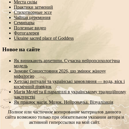
Места силы
Практики затмений
Стихотворные эссе
Чайная церемония
Семинары
Полезные видео
Фотогалерея
Ukraine sacred place of Goddess
Новое на сайте
Як виникають архетипи. Сучасна нейропсихологічна
модель
Зимове Сонцестояння 2026, що змінює жіночу
міфологію
Хетські ритуали та українські замовляння — вода, віск і
космічний порядок
Магія Медеї та її паралеллі в українському традиційному
чаклунстві
Як працює магія. Мозок. Нейронаука. Візуалізація
Полное или частичное копирование материалов данного
сайта возможно только при обязательном указании автора и
активной гиперссылки на мой сайт.