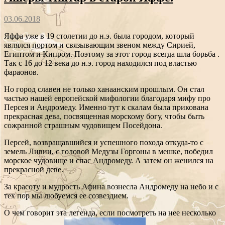
03.06.2018
Яффа уже в 19 столетии до н.э. была городом, который
являлся портом и связывающим звеном между Сирией,
Египтом и Кипром. Поэтому за этот город всегда шла борьба .
Так с 16 до 12 века до н.э. город находился под властью
фараонов.
Но город славен не только ханаанским прошлым. Он стал
частью нашей европейской мифологии благодаря мифу про
Персея и Андромеду. Именно тут к скалам была прикована
прекрасная дева, посвященная морскому богу, чтобы быть
сожранной страшным чудовищем Посейдона.
Персей, возвращавшийся и успешного похода откуда-то с
земель Ливии, с головой Медузы Горгоны в мешке, победил
морское чудовище и спас Андромеду. А затем он женился на
прекрасной деве.
За красоту и мудрость Афина вознесла Андромеду на небо и с
тех пор мы любуемся ее созвездием.
О чем говорит эта легенда, если посмотреть на нее несколько