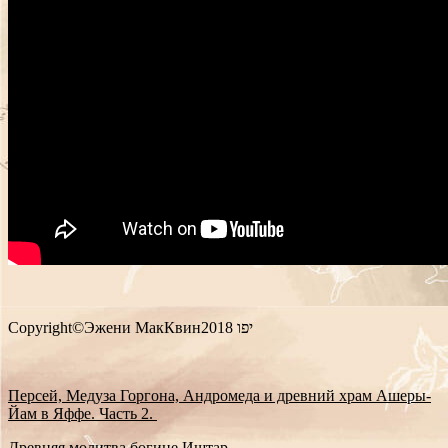
Copyright©Эжени МакКвин2018 יפו
Персей, Медуза Горгона, Андромеда и древний храм Ашеры-
Йам в Яффе. Часть 2.
Древняя молитва богине Иштар.