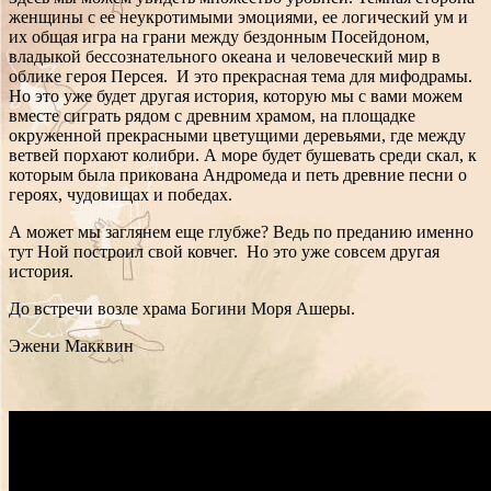
женщины с ее неукротимыми эмоциями, ее логический ум и
их общая игра на грани между бездонным Посейдоном,
владыкой бессознательного океана и человеческий мир в
облике героя Персея. И это прекрасная тема для мифодрамы.
Но это уже будет другая история, которую мы с вами можем
вместе сиграть рядом с древним храмом, на площадке
окруженной прекрасными цветущими деревьями, где между
ветвей порхают колибри. А море будет бушевать среди скал, к
которым была прикована Андромеда и петь древние песни о
героях, чудовищах и победах.
А может мы заглянем еще глубже? Ведь по преданию именно
тут Ной построил свой ковчег. Но это уже совсем другая
история.
До встречи возле храма Богини Моря Ашеры.
Эжени Макквин