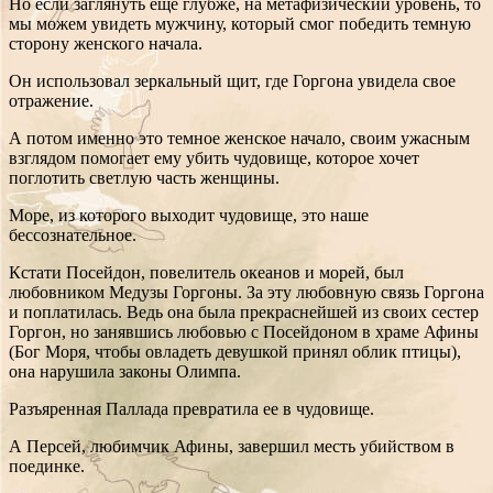
Но если заглянуть еще глубже, на метафизический уровень, то
мы можем увидеть мужчину, который смог победить темную
сторону женского начала.
Он использовал зеркальный щит, где Горгона увидела свое
отражение.
А потом именно это темное женское начало, своим ужасным
взглядом помогает ему убить чудовище, которое хочет
поглотить светлую часть женщины.
Море, из которого выходит чудовище, это наше
бессознательное.
Кстати Посейдон, повелитель океанов и морей, был
любовником Медузы Горгоны. За эту любовную связь Горгона
и поплатилась. Ведь она была прекраснейшей из своих сестер
Горгон, но занявшись любовью с Посейдоном в храме Афины
(Бог Моря, чтобы овладеть девушкой принял облик птицы),
она нарушила законы Олимпа.
Разъяренная Паллада превратила ее в чудовище.
А Персей, любимчик Афины, завершил месть убийством в
поединке.