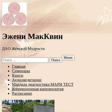
Эжени МакКвин
ДAO Женской Мудрости
Меню
Search
for:
Перейти
Главная
к
Семинары
содержанию
Книги
Аудиомедитации
Мандала диагностика МАРИ ТЕСТ
Коррекционная кинезиология
Расписание