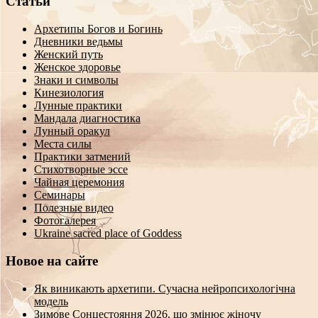
Статьи
Архетипы Богов и Богинь
Дневники ведьмы
Женский путь
Женское здоровье
Знаки и символы
Кинезиология
Лунные практики
Мандала диагностика
Лунный оракул
Места силы
Практики затмений
Стихотворные эссе
Чайная церемония
Семинары
Полезные видео
Фотогалерея
Ukraine sacred place of Goddess
Новое на сайте
Як виникають архетипи. Сучасна нейропсихологічна
модель
Зимове Сонцестояння 2026, що змінює жіночу